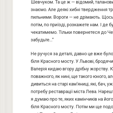
Шевчуком. Та це ж — відомий, таланови
знаємо. Але деякі хибні твердження тр
пильними. Вороги — не дрімають. Щось 
потім, по приїзді, розкажете нам. І де 
чекатимемо. Тільки повернетеся до Чер
забудьте…”
Не ручуся за деталі, давно це вже було
біля Красного мосту. У Львові, бродячи
Валерія кидаю вгору дрібну жорству. 
поважного, як нині, ще такого юного, 
дивиться на старі кам’яниці, які, бач, 
потребу реставрації міста Лева. Нарешт
я думаю про те, яких камінчиків на його
біля Красного мосту. Потім ми ще подо