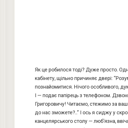
Як це робилося тоді? Дуже просто. Од
кабінету, щільно причиняє двері: “Розу
познайомитися. Нічого особливого, дум
І — подає папірець з телефоном. Дзвон
Григоровичу! Читаємо, стежимо за ваш
до нас зможете?..” І ось я сиджу у скр
канцелярського столу — люб’язна, вві