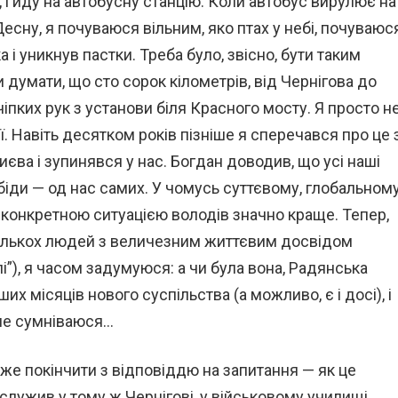
і йду на автобусну станцію. Коли автобус вирулює на
Десну, я почуваюся вільним, яко птах у небі, почуваюс
і уникнув пастки. Треба було, звісно, бути таким
и думати, що сто сорок кілометрів, від Чернігова до
чіпких рук з установи біля Красного мосту. Я просто н
ї. Навіть десятком років пізніше я сперечався про це 
єва і зупинявся у нас. Богдан доводив, що усі наші
 біди — од нас самих. У чомусь суттєвому, глобальном
нь конкретною ситуацією володів значно краще. Тепер,
стількох людей з величезним життєвим досвідом
), я часом задумуюся: а чи була вона, Радянська
х місяців нового суспільства (а можливо, є і досі), і
 не сумніваюся…
же покінчити з відповіддю на запитання — як це
служив у тому ж Чернігові, у військовому училищі