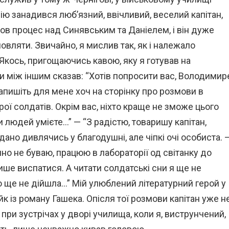
ію занадився люб’язний, ввічливий, веселий капітан,
ов процес над Синявським та Даніелем, і він дуже
вляти. Звичайно, я мислив так, як і належало
 Якось, пригощаючись кавою, яку я готував на
би між іншим сказав: “Хотів попросити вас, Володимир
апишіть для мене хоч на сторінку про розмови в
трої солдатів. Окрім вас, ніхто краще не зможе цього
и людей умієте…” — “З радістю, товаришу капітан,
ддано дивлячись у благодушні, але чіпкі очі особиста. 
чно не буваю, працюю в лабораторії од світанку до
ише виспатися. А читати солдатські сни я ще не
го ще не дійшла…” Мій улюблений літературний герой у
к із роману Гашека. Опісля тої розмови капітан уже н
 при зустрічах у дворі училища, коли я, виструнчений,