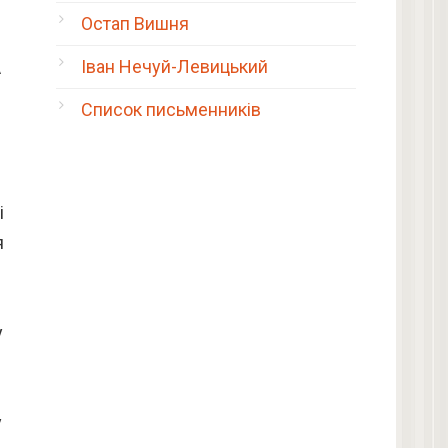
Остап Вишня
Іван Нечуй-Левицький
А
Список письменників
і
я
у
у