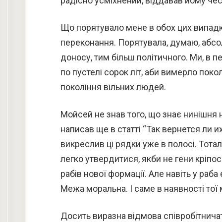
радісно усміхнений, віддавав йому че
Що порятувало мене в обох цих випадках
переконання. Порятувала, думаю, абс
доносу, тим більш політичного. Ми, в п
по пустелі сорок літ, аби вимерло поко
покоління вільних людей.
Мойсей не знав того, що знає нинішня н
написав ще в статті “Так вернется ли 
викреслив ці рядки уже в полосі. Тоталі
легко утвердитися, якби не гени кріпо
рабів нової формації. Але навіть у раба
Межа моральна. І саме в наявності тої
Досить виразна відмова співробітнича