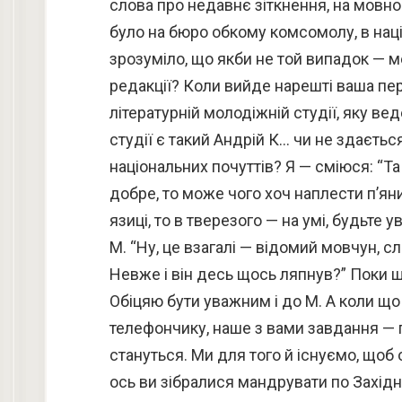
слова про недавнє зіткнення, на мовном
було на бюро обкому комсомолу, в націо
зрозуміло, що якби не той випадок — ме
редакції? Коли вийде нарешті ваша пер
літературній молодіжній студії, яку вед
студії є такий Андрій К… чи не здаєтьс
національних почуттів? Я — сміюся: “Т
добре, то може чого хоч наплести п’яни
язиці, то в тверезого — на умі, будьте 
М. “Ну, це взагалі — відомий мовчун, с
Невже і він десь щось ляпнув?” Поки що
Обіцяю бути уважним і до М. А коли що 
телефончику, наше з вами завдання — 
стануться. Ми для того й існуємо, що
ось ви зібралися мандрувати по Західні