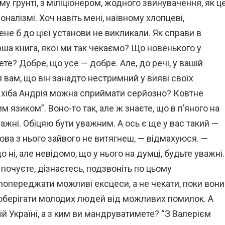
у грунті, з міліціонером, жодного звинувачення, як ц
налізмі. Хоч навіть мені, наївному хлопцеві,
не б до цієї установи не викликали. Як справи в
ша книга, якої ми так чекаємо? Що новенького у
ете? Добре, що усе — добре. Але, до речі, у вашій
я вам, що він занадто нестримний у вияві своїх
а хіба Андрія можна сприймати серйозно? Ковтне
м язиком”. Воно-то так, але ж знаєте, що в п’яного на
уважні. Обіцяю бути уважним. А ось є ще у вас такий —
лова з нього зайвого не витягнеш, — відмахуюся. —
 ні, але невідомо, що у нього на думці, будьте уважні.
почуєте, дізнаєтесь, подзвоніть по цьому
попереджати можливі ексцеси, а не чекати, поки вони
б оберігати молодих людей від можливих помилок. А
й Україні, а з ким ви мандруватимете? “З Валерієм