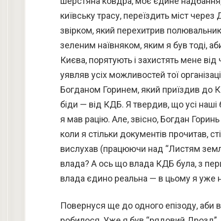
шерстяна ковдра, моє єдине надбання, 
київську трасу, переїздить міст через 
звірком, який перехитрив полювальника 
зеленим наївняком, яким я був тоді, аб
Києва, порятують і захистять мене від 
уявляв усіх можливостей тої організаці
Богданом Горинем, який приїздив до Ки
біди — від КДБ. Я твердив, що усі наші
я мав рацію. Але, звісно, Богдан Гори
коли я стільки документів прочитав, 
вислухав (працюючи над “Листям землі”
влада? А ось що влада КДБ була, з перши
влада єдино реальна — в цьому я уже
Повернуся ще до одного епізоду, аби в
робилося. Уже я був “рядовий Дрозд”, 