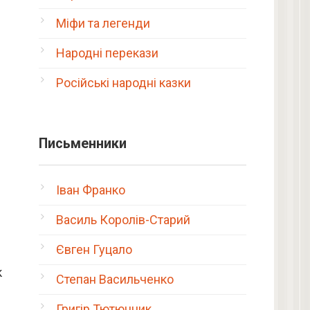
Міфи та легенди
Народні перекази
Російські народні казки
Письменники
Іван Франко
Василь Королів-Старий
Євген Гуцало
к
Степан Васильченко
Григір Тютюнник