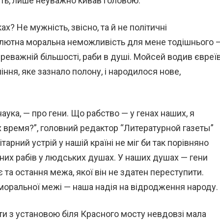
сть, лише неуважно кивав головою.
? Не мужність, звісно, та й не політичні
олютна моральна неможливість для мене тодішнього 
ереважній більшості, раби в душі. Мойсей водив євреї
ління, яке зазнало полону, і народилося нове,
аука, — про гени. Що рабство — у генах наших, я
их время?”, головний редактор “Литературной газеты”
тарний устрій у нашій країні не міг би так порівняно
сних рабів у людських душах. У наших душах — гени
 є та остання межа, якої він не здатен переступити.
 моральної межі — наша надія на відродження народу.
ти з установою біля Красного мосту невдовзі мала