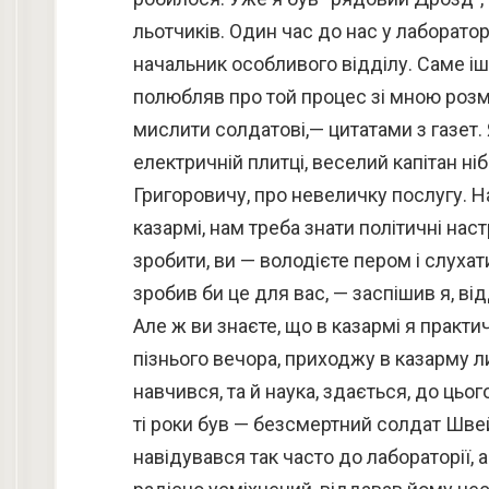
льотчиків. Один час до нас у лаборатор
начальник особливого відділу. Саме іш
полюбляв про той процес зі мною розмо
мислити солдатові,— цитатами з газет.
електричній плитці, веселий капітан ні
Григоровичу, про невеличку послугу. Н
казармі, нам треба знати політичні нас
зробити, ви — володієте пером і слухат
зробив би це для вас, — заспішив я, ві
Але ж ви знаєте, що в казармі я практи
пізнього вечора, приходжу в казарму л
навчився, та й наука, здається, до цьо
ті роки був — безсмертний солдат Швей
навідувався так часто до лабораторії, а