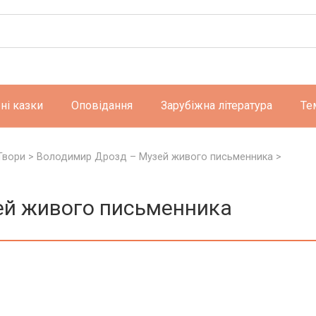
ні казки
Оповідання
Зарубіжна література
Те
Твори
>
Володимир Дрозд – Музей живого письменника
>
ей живого письменника