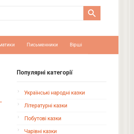
матики
Письменники
Вірші
Популярні категорії
Українські народні казки
Літературні казки
Побутові казки
Чарівні казки