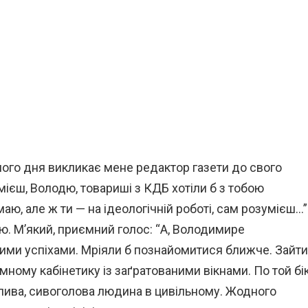
ного дня викликає мене редактор газети до свого
мієш, Володю, товариші з КДБ хотіли б з тобою
аю, але ж ти — на ідеологічній роботі, сам розумієш…”
ю. М’який, приємний голос: “А, Володимире
ими успіхами. Мріяли б познайомитися ближче. Зайти
омному кабінетику із заґратованими вікнами. По той бі
члива, сивоголова людина в цивільному. Жодного