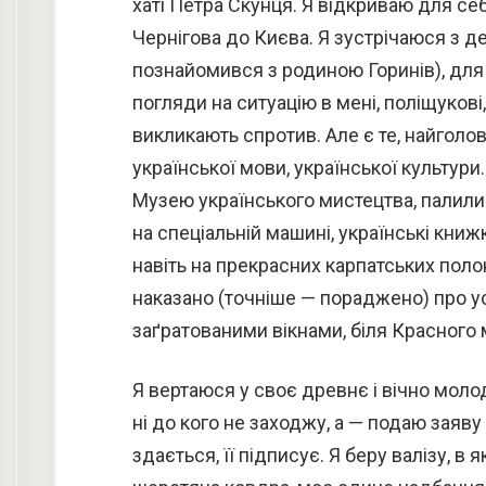
хаті Петра Скунця. Я відкриваю для себ
Чернігова до Києва. Я зустрічаюся з 
познайомився з родиною Горинів), для я
погляди на ситуацію в мені, поліщукові
викликають спротив. Але є те, найголо
української мови, української культури.
Музею українського мистецтва, палили 
на спеціальній машині, українські книж
навіть на прекрасних карпатських поло
наказано (точніше — пораджено) про усі
заґратованими вікнами, біля Красного 
Я вертаюся у своє древнє і вічно молод
ні до кого не заходжу, а — подаю заяв
здається, її підписує. Я беру валізу, в я