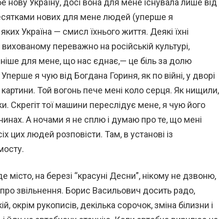
е нову Україну, досі вона для мене існувала лише від
десятками нових для мене людей (уперше я
ких Україна — смисл їхнього життя. Деякі їхні
, вихованому переважно на російській культурі,
вніше для мене, що нас єднає,— це біль за долю
 Уперше я чую від Богдана Гориня, як по війні, у дворі
картини. Той вогонь пече мені коло серця. Як нищили,
ки. Скрегіт тої машини переслідує мене, я чую його
нинах. А ночами я не сплю і думаю про те, що мені
х цих людей розповісти. Там, в установі із
мосту.
е місто, на березі “красуні Десни”, нікому не дзвоню,
у про звільнення. Борис Васильович досить радо,
кій, окрім рукописів, декілька сорочок, зміна білизни і