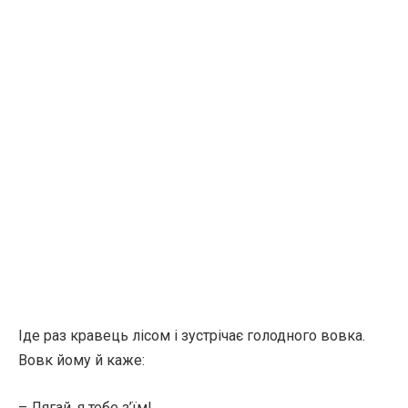
Іде раз кравець лісом і зустрічає голодного вовка.
Вовк йому й каже:
– Лягай, я тебе з’їм!