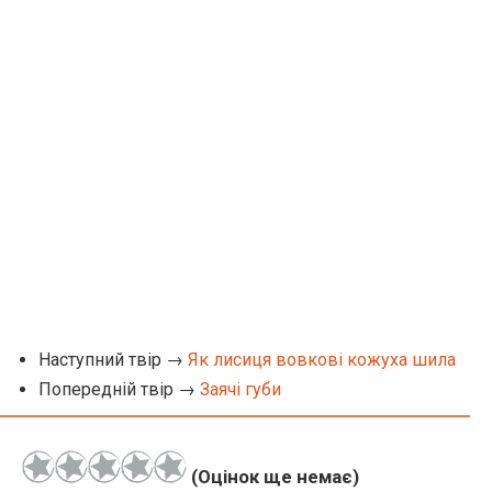
Наступний твір →
Як лисиця вовкові кожуха шила
Попередній твір →
Заячі губи
(Оцінок ще немає)