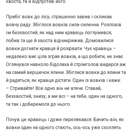
хвоста, та й відпустив його.
Прибіг вовк до лісу, страшенно завив і скликав
вовчу раду. Збіглося вовків сила-силенна. Розповів
їм безхвостий, як над ним кравець поглумився,
побив та ще й хвоста відчикрижив. Домовилися
вовки догнати кравця й розірвати. Чує кравець –
недалеко виє ціла зграя вовків, а що робити, не знає.
Оглянувся навколо бідолаха й стрімголов видерся аж
на самий вершечок ялини. Збіглися вовки до ялини та
й радяться, як кравця дістати. Один із вовків і каже:
– Стривайте! Все одно він не втече. Ставай,
безхвостий, знизу, а ми всі – на тебе, один на одного,
та так і доберемося до нього.
Почув це кравець і дуже перелякався. Бачить він, як
вовки один на одного стають, ось-ось уже схоплять