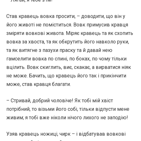
Став кравець вовка просити, – доводити, що він у
його животі не поміститься. Вовк примусив кравця
зміряти вовкові живота. Міряє кравець та як схопить
вовка за хвоста, та як обкрутить його навколо руки,
та як витягне з пазухи праску та й давай нею
гамселити вовка по спині, по боках, по чому тільки
вцілить. Вовк скиглить, виє, скакає, а вирватися ніяк
не може. Бачить, що кравець його так і прикінчити
може, став кравця благати.
– Стривай, добрий чоловіче! Як тобі мій хвіст
потрібний, то візьми його собі, тільки відпусти мене
живим; я тобі вже ніколи нічого лихого не заподію!
Узяв кравець ножиці, чирк – і відбатував вовкові