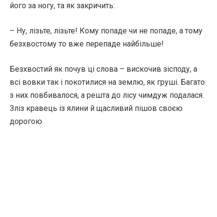
його за ногу, та як закричить:
– Ну, лізьте, лізьте! Кому попаде чи не попаде, а тому
безхвостому то вже перепаде найбільше!
Безхвостий як почув ці слова – вискочив зісподу, а
всі вовки так і покотилися на землю, як груші. Багато
з них повбивалося, а решта до лісу чимдуж подалася.
Зліз кравець із ялини й щасливий пішов своєю
дорогою.