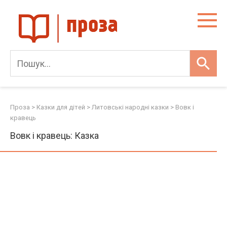
Skip
to
content
Проза
>
Казки для дітей
>
Литовські народні казки
>
Вовк і
кравець
Вовк і кравець: Казка