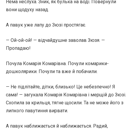
Нема неслуха. Зник, як булька на воді. Повернули
вони щодуху назад.
А павук уже лапу до Зюзі простягає.
— Ой-ой-ой! — відчайдушне заволав Зюзя. —
Пропадаю!
Почула Комарія Комарівна. Почули комарики-
дошколярики. Почули та вже й побачили.
— Не підлітайте, дітки, близько! Це небезпечно! Я
сама! — загукала Комарія Комарівна і мерщій до Зюзі.
Схопила за крильця, тягне щосили. Та не може його з
липкого павутиння вирвати.
А павук наближається й наближається. Радий,