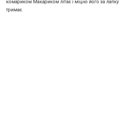
комариком Макариком літає і міцно його за лапку
тримає.