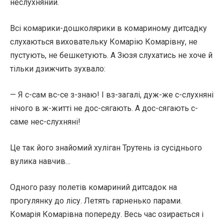
неслухняний.
Всі комарики-дошколярики в комариному дитсадку
слухаються виховательку Комарію Комарівну, не
пустують, не бешкетують. А Зюзя слухатись не хоче й
тільки дзижчить зухвало:
— Я с-сам вс-се з-знаю! I вз-загалі, дуж-же с-слухняні
нічого в ж-житті не дос-сягають. А дос-сягають с-
саме нес-слухняні!
Це так його знайомий хуліган Трутень із сусіднього
вулика навчив…
Одного разу полетів комариний дитсадок на
прогулянку до лісу. Летять гарненько парами.
Комарія Комарівна попереду. Весь час озирається і