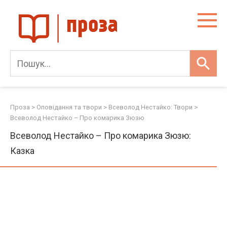
Skip
to
content
Проза
>
Оповідання та твори
>
Всеволод Нестайко: Твори
>
Всеволод Нестайко – Про комарика Зюзю
Всеволод Нестайко – Про комарика Зюзю:
Казка