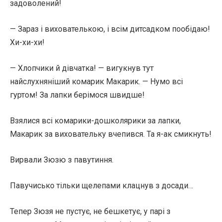
задоволений!
— Зараз і вихователькою, і всім дитсадком пообідаю!
Хи-хи-хи!
— Хлопчики й дівчатка! — вигукнув тут
найслухняніший комарик Макарик. — Нумо всі
гуртом! За лапки берімося швидше!
Взялися всі комарики-дошколярики за лапки,
Макарик за виховательку вчепився. Та я-ак смикнуть!
Вирвали Зюзю з павутиння.
Павучисько тільки щелепами клацнув з досади…
Тепер Зюзя не пустує, не бешкетує, у парі з