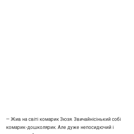
— Жив на світi комарик Зюзя. Звичайнісінький собі
комарик-дошколярик. Але дуже непосидючий і