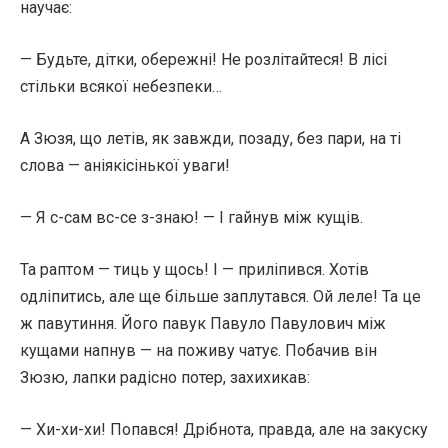
научає:
— Будьте, дітки, обережні! Не розлітайтеся! В лісі
стільки всякої небезпеки…
А Зюзя, що летів, як завжди, позаду, без пари, на ті
слова — аніякісінької уваги!
— Я с-сам вс-се з-знаю! — І гайнув між кущів.
Та раптом — тиць у щось! І — приліпився. Хотів
одліпитись, але ще більше заплутався. Ой леле! Та це
ж павутиння. Його павук Павуло Павулович між
кущами напнув — на поживу чатує. Побачив він
Зюзю, лапки радісно потер, захихикав:
— Хи-хи-хи! Попався! Дрібнота, правда, але на закуску