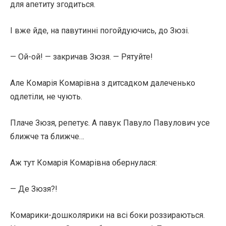
для апетиту згодиться.
І вже йде, на павутинні погойдуючись, до Зюзі.
— Ой-ой! — закричав Зюзя. — Рятуйте!
Але Комарія Комарівна з дитсадком далеченько
одлетіли, не чують.
Плаче Зюзя, репетує. А павук Павуло Павулович усе
ближче та ближче…
Аж тут Комарія Комарівна обернулася:
— Де Зюзя?!
Комарики-дошколярики на всі боки роззираються.