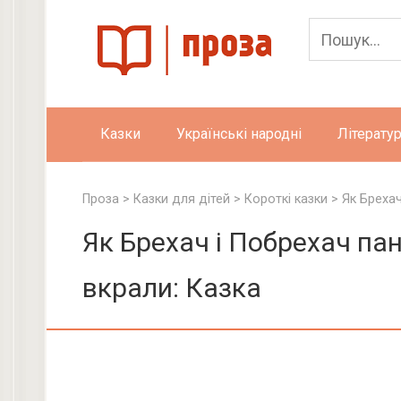
Skip
to
content
Казки
Українські народні
Літератур
Проза
>
Казки для дітей
>
Короткі казки
>
Як Брехач
Як Брехач і Побрехач пан
вкрали: Казка