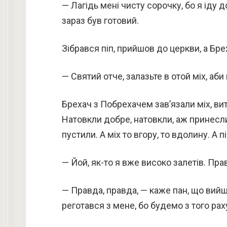
— Лагідь мені чисту сорочку, бо я іду 
зараз був готовий.
Зібрався піп, прийшов до церкви, а Бре
— Святий отче, залазьте в отой міх, аби
Брехач з Побрехачем зав’язали міх, вит
Натовкли добре, натовкли, аж принесли
пустили. А міх то вгору, то вдолину. А пі
— Йой, як-то я вже високо залетів. Пра
— Правда, правда, — каже пан, що вийшо
реготався з мене, бо будемо з того рах