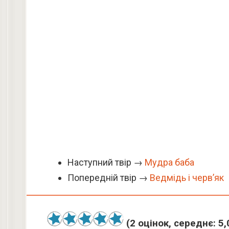
Наступний твір →
Мудра баба
Попередній твір →
Ведмідь і черв’як
(
2
оцінок, середнє:
5,