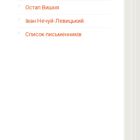
Остап Вишня
Іван Нечуй-Левицький
Список письменників