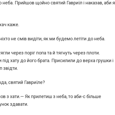
до неба. Прийшов щойно святий Гавриїл і наказав, аби я
хач каже.
 ніхто не смів видіти, як ми будемо летіти до неба.
ягли через поріг попа та й тягнуть через плоти.
 під хату до його брата. Присилили до верха грушки і
п звідти.
вда, святий Гавриїле?
в з хати.— Як прилетиш з неба, то аби-с більше
унок здавати.