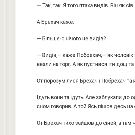
— Так, так. Я того птаха видів. Він як с
А Брехач каже:
— Більше-с нічого не видів?
— Видів,— каже Побрехач,— як чоловік 
везли на торг. А як пустився іти дощ та
От порозумілися Брехач і Побрехач та й
Ідуть вони та ідуть. Але заблукали до о
сном говорив. А той Ясь пішов десь на 
От Брехач тихо зайшов до сіней, а там 