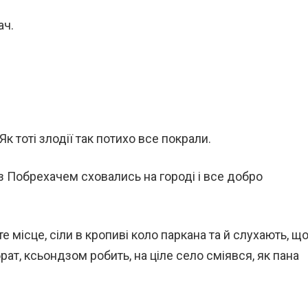
ач.
Як тоті злодії так потихо все покрали.
з Побрехачем сховались на городі і все добро
 місце, сіли в кропиві коло паркана та й слухають, щ
брат, ксьондзом робить, на ціле село сміявся, як пана