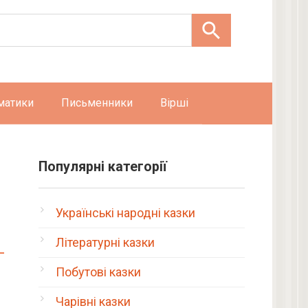
матики
Письменники
Вірші
Популярні категорії
Українські народні казки
Літературні казки
Побутові казки
Чарівні казки