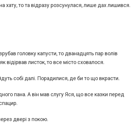
ів на хату, то та відразу розсунулася, лише дах лишився.
зрубав головку капусти, то дванадцять пар волів
 як відірвав листок, то все місто сховалося.
дуть собі далі. Порадилися, де би то що вкрасти.
дного пана. А він мав слугу Яся, що все казки перед
спацир.
через двері з покою.