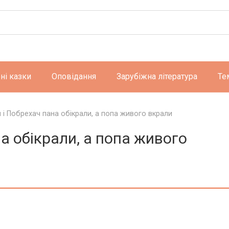
ні казки
Оповідання
Зарубіжна література
Те
 і Побрехач пана обікрали, а попа живого вкрали
а обікрали, а попа живого