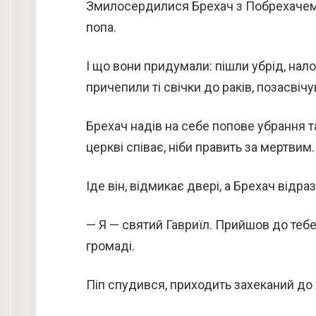
Змилосердилися Брехач з Побрехачем 
попа.
І що вони придумали: пішли убрід, налов
причепили ті свічки до раків, позасвічу
Брехач надів на себе попове убрання та 
церкві співає, ніби править за мертвим.
Іде він, відмикає двері, а Брехач відраз
— Я — святий Гавриїл. Прийшов до тебе
громаді.
Піп спудився, приходить захеканий до х