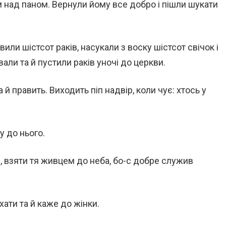
над паном. Вернули йому все добро і пішли шукати
или шістсот раків, насукали з воску шістсот свічок і
вали та й пустили раків уночі до церкви.
й править. Виходить піп надвір, коли чує: хтось у
у до нього.
, взяти тя живцем до неба, бо-с добре служив
ати та й каже до жінки.