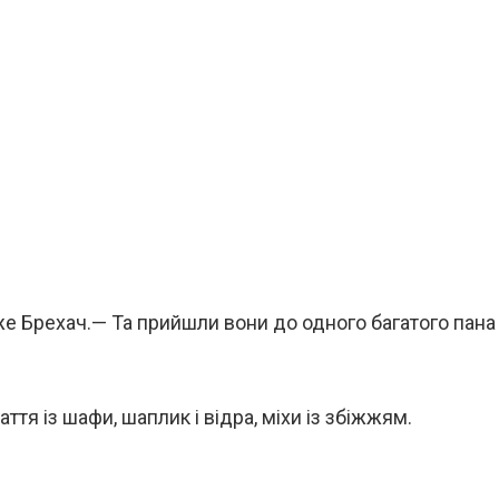
же Брехач.— Та прийшли вони до одного багатого пана
тя із шафи, шаплик і відра, міхи із збіжжям.