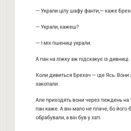
— Украли цілу шафу фанти,— каже Брех
— Украли, кажеш?
— І міх пшениці украли.
А пан на ліжку аж підскакує із дивниці. 
Коли дивиться Брехач — іде Ясь. Вони 
закопали.
Але приходять вони через тиждень на те
пан каже. А він мало не плаче, бо його 
обрабували, а він був у хаті.