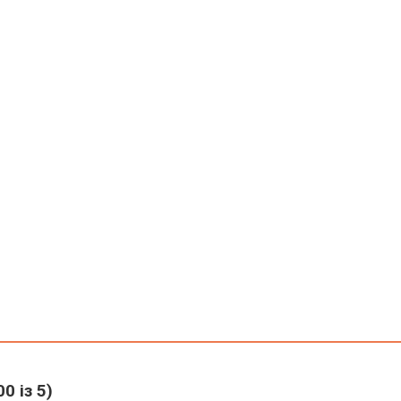
00
із 5)