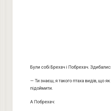
Були собі Брехач і Побрехач. Здибалися
— Ти знаєш, я такого птаха видів, що я
підоймити.
А Побрехач: