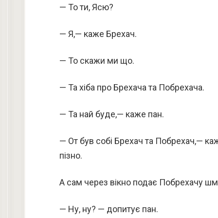
— То ти, Ясю?
— Я,— каже Брехач.
— То скажи ми що.
— Та хіба про Брехача та Побрехача.
— Та най буде,— каже пан.
— От був собі Брехач та Побрехач,— ка
пізно.
А сам через вікно подає Побрехачу шмат
— Ну, ну? — допитує пан.