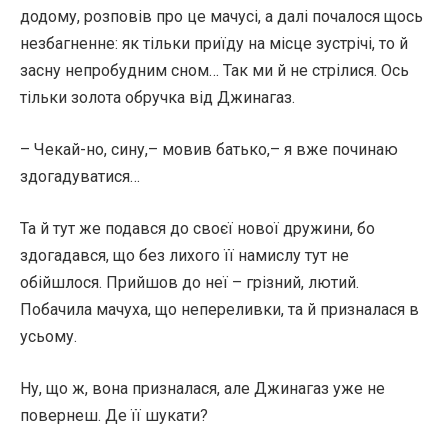
додому, розповів про це мачусі, а далі почалося щось
незбагненне: як тільки приїду на місце зустрічі, то й
засну непробудним сном… Так ми й не стрілися. Ось
тільки золота обручка від Джинагаз.
– Чекай-но, сину,– мовив батько,– я вже починаю
здогадуватися…
Та й тут же подався до своєї нової дружини, бо
здогадався, що без лихого її намислу тут не
обійшлося. Прийшов до неї – грізний, лютий.
Побачила мачуха, що непереливки, та й призналася в
усьому.
Ну, що ж, вона призналася, але Джинагаз уже не
повернеш. Де її шукати?