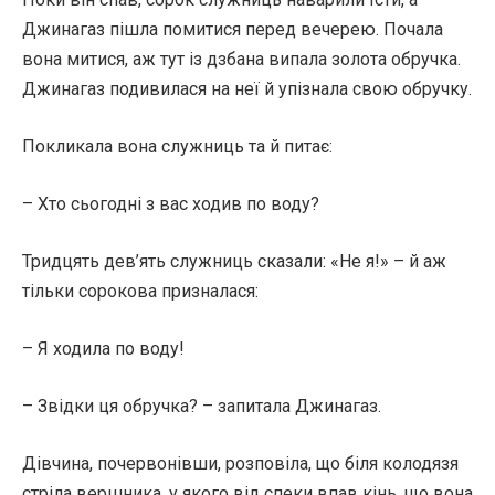
Джинагаз пішла помитися перед вечерею. Почала
вона митися, аж тут із дзбана випала золота обручка.
Джинагаз подивилася на неї й упізнала свою обручку.
Покликала вона служниць та й питає:
– Хто сьогодні з вас ходив по воду?
Тридцять дев’ять служниць сказали: «Не я!» – й аж
тільки сорокова призналася:
– Я ходила по воду!
– Звідки ця обручка? – запитала Джинагаз.
Дівчина, почервонівши, розповіла, що біля колодязя
стріла вершника, у якого від спеки впав кінь, що вона