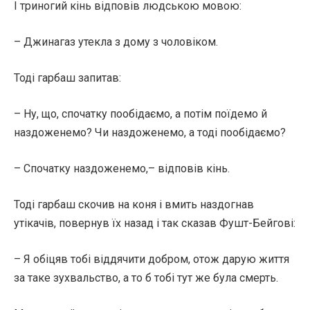
І триногий кінь відповів людською мовою:
– Джинагаз утекла з дому з чоловіком.
Тоді гарбаш запитав:
– Ну, що, спочатку пообідаємо, а потім поїдемо й
наздоженемо? Чи наздоженемо, а тоді пообідаємо?
– Спочатку наздоженемо,– відповів кінь.
Тоді гарбаш скочив на коня і вмить наздогнав
утікачів, повернув їх назад і так сказав Фушт-Бейгові:
– Я обіцяв тобі віддячити добром, отож дарую життя
за таке зухвальство, а то б тобі тут же була смерть.