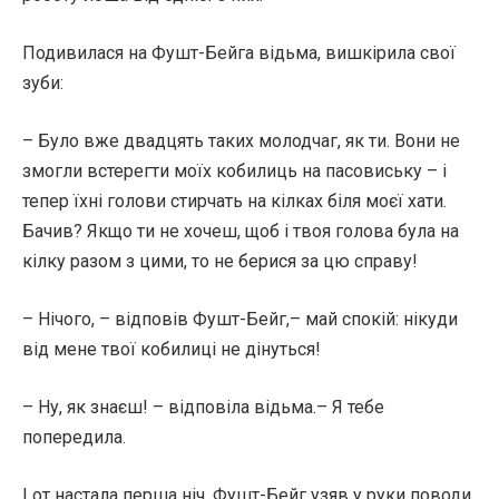
Подивилася на Фушт-Бейга відьма, вишкірила свої
зуби:
– Було вже двадцять таких молодчаг, як ти. Вони не
змогли встерегти моїх кобилиць на пасовиську – і
тепер їхні голови стирчать на кілках біля моєї хати.
Бачив? Якщо ти не хочеш, щоб і твоя голова була на
кілку разом з цими, то не берися за цю справу!
– Нічого, – відповів Фушт-Бейг,– май спокій: нікуди
від мене твої кобилиці не дінуться!
– Ну, як знаєш! – відповіла відьма.– Я тебе
попередила.
І от настала перша ніч. Фушт-Бейг узяв у руки поводи