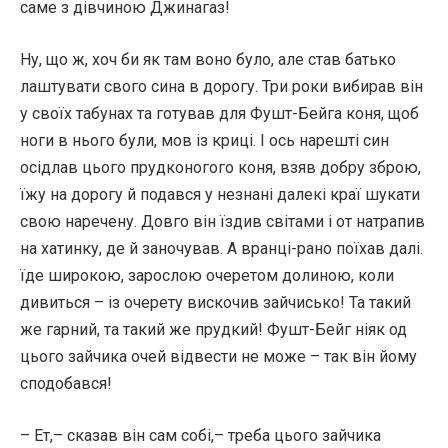
саме з дівчиною Джинагаз!
Ну, що ж, хоч би як там воно було, але став батько
лаштувати свого сина в дорогу. Три роки вибирав він
у своїх табунах та готував для Фушт-Бейга коня, щоб
ноги в нього були, мов із криці. І ось нарешті син
осідлав цього прудконогого коня, взяв добру зброю,
їжу на дорогу й подався у незнані далекі краї шукати
свою наречену. Довго він їздив світами і от натрапив
на хатинку, де й заночував. А вранці-рано поїхав далі.
їде широкою, зарослою очеретом долиною, коли
дивиться – із очерету вискочив зайчисько! Та такий
же гарний, та такий же прудкий! Фушт-Бейг ніяк од
цього зайчика очей відвести не може – так він йому
сподобався!
– Ет,– сказав він сам собі,– треба цього зайчика