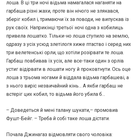
лоша. В ці три ночі відьма намагалася наганяти на
гарбаша різні жахи, проте він нічого не злякався,
зберіг кобил і, тримаючи їх за поводи, не випускав із
рук своїх. Наприкінці третьої ночі одна з кобилиць
привела лошатко. Тільки-но лоша ступило на землю,
одразу з усіх усюд злетілогя хиже птаство і серед них
три велетенські орли, що хотіли розірвати те лоша.
Гарбаш повбивав їх усіх, але все-таки один з орлів
устиг відірвати в лошати ногу й проковтнути. Ось оце
лоша з трьома ногами й віддала відьма гарбашеві, а
з нього виріс незвичайний кінь… А якби гарбаш не
встеріг цих кобил, то відьма його убила б…
– Доведеться й мені талану шукати,– промовив
Фушт-Бейг. – Треба й собі таке лоша дістати.
Почала Джинагаз відмовляти свого чоловіка: