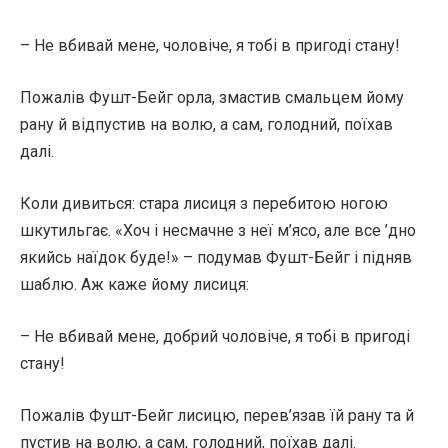
– Не вбивай мене, чоловіче, я тобі в пригоді стану!
Пожалів Фушт-Бейг орла, змастив смальцем йому
рану й відпустив на волю, а сам, голодний, поїхав
далі.
Коли дивиться: стара лисиця з перебитою ногою
шкутильгає. «Хоч і несмачне з неї м’ясо, але все ’дно
якийсь наїдок буде!» – подумав Фушт-Бейг і підняв
шаблю. Аж каже йому лисиця:
– Не вбивай мене, добрий чоловіче, я тобі в пригоді
стану!
Пожалів Фушт-Бейг лисицю, перев’язав їй рану та й
пустив на волю, а сам, голодний, поїхав далі.