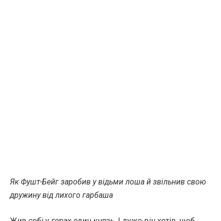
Як Фушт-Бейг заробив у відьми лоша й звільнив свою
дружину від лихого гарбаша
Жив собі у горах один князь. І дуже він хотів, щоб