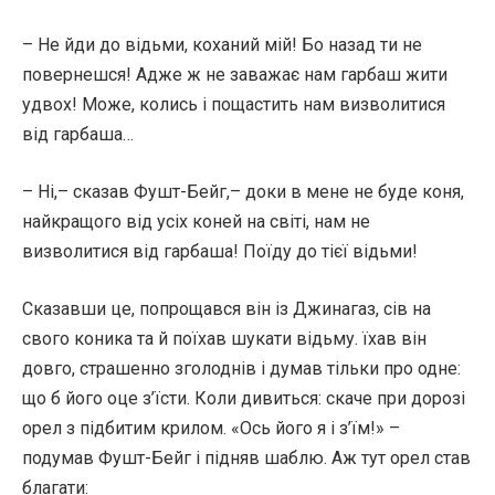
– Не йди до відьми, коханий мій! Бо назад ти не
повернешся! Адже ж не заважає нам гарбаш жити
удвох! Може, колись і пощастить нам визволитися
від гарбаша…
– Ні,– сказав Фушт-Бейг,– доки в мене не буде коня,
найкращого від усіх коней на світі, нам не
визволитися від гарбаша! Поїду до тієї відьми!
Сказавши це, попрощався він із Джинагаз, сів на
свого коника та й поїхав шукати відьму. їхав він
довго, страшенно зголоднів і думав тільки про одне:
що б його оце з’їсти. Коли дивиться: скаче при дорозі
орел з підбитим крилом. «Ось його я і з’їм!» –
подумав Фушт-Бейг і підняв шаблю. Аж тут орел став
благати: