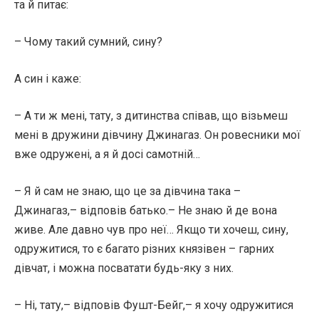
та й питає:
– Чому такий сумний, сину?
А син і каже:
– А ти ж мені, тату, з дитинства співав, що візьмеш
мені в дружини дівчину Джинагаз. Он ровесники мої
вже одружені, а я й досі самотній…
– Я й сам не знаю, що це за дівчина така –
Джинагаз,– відповів батько.– Не знаю й де вона
живе. Але давно чув про неї… Якщо ти хочеш, сину,
одружитися, то є багато різних князівен – гарних
дівчат, і можна посватати будь-яку з них.
– Ні, тату,– відповів Фушт-Бейг,– я хочу одружитися