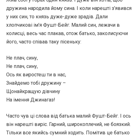
дружина народила йому сина. І коли нарешті з’явився
у них син, то князь дуже-дуже зрадів. Дали
хлопчикові ім’я Фушт-Бейг. Малий син, лежачи в
колисці, весь час плакав, отож батько, заколисуючи
його, часто співав таку пісеньку:
Не плач, сину,
Не плач, сину,
Ось як виростеш ти в нас,
Знайдемо тобі дружину –
Щонайкращую дівчину
На імення Джинагаз!
Часто чув ці слова від батька малий Фушт-Бейг. І ось
він нарешті виріс. Гарний, широкоплечий, не боязкий.
Тільки все якийсь сумний ходить. Помітив це батько