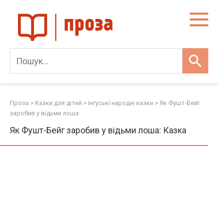
Skip
to
content
Проза
>
Казки для дітей
>
Інгуські народні казки
>
Як Фушт-Бейг
заробив у відьми лоша
Як Фушт-Бейг заробив у відьми лоша: Казка