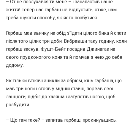
– От не послухався ти мене – і занапастив наше
життя! Тепер нас гарбаш не відпустить, отже, нам
треба шукати способу, як його позбутися…
Гарбаш мав звичку на обід з’їдати цілого бика й спати
після того цілих три доби. Вибравши таку годину, коли
гарбаш заснув, Фушт-Бейг посадив Джинагаз на
свого прудконогого коня та й помчав з нею до себе
додому.
Як тільки втікачі зникли за обрієм, кінь гарбаша, що
мав три ноги і стояв у мідній стайні, порвав свої
ланцюги, підбіг до хазяїна і затупотів ногою, щоб
розбудити.
– Що там таке? – запитав гарбаш, прокинувшись.