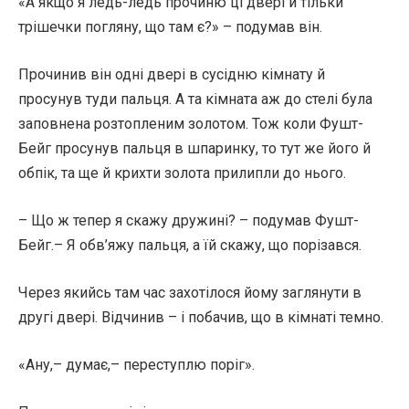
«А якщо я ледь-ледь прочиню ці двері й тільки
трішечки погляну, що там є?» – подумав він.
Прочинив він одні двері в сусідню кімнату й
просунув туди пальця. А та кімната аж до стелі була
заповнена розтопленим золотом. Тож коли Фушт-
Бейг просунув пальця в шпаринку, то тут же його й
обпік, та ще й крихти золота прилипли до нього.
– Що ж тепер я скажу дружині? – подумав Фушт-
Бейг.– Я обв’яжу пальця, а їй скажу, що порізався.
Через якийсь там час захотілося йому заглянути в
другі двері. Відчинив – і побачив, що в кімнаті темно.
«Ану,– думає,– переступлю поріг».