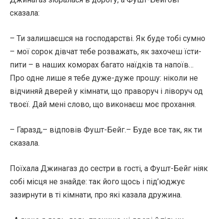
сказала:
– Ти залишаєшся на господарстві. Як буде тобі сумно
– мої сорок дівчат тебе розважать, як захочеш їсти-
пити – в наших коморах багато наїдків та напоїв…
Про одне лише я тебе дуже-дуже прошу: ніколи не
відчиняй дверей у кімнати, що праворуч і ліворуч од
твоєї. Дай мені слово, що виконаєш моє прохання.
– Гаразд,– відповів Фушт-Бейг.– Буде все так, як ти
сказала.
Поїхала Джинагаз до сестри в гості, а Фушт-Бейг ніяк
собі місця не знайде: так його щось і під’юджує
зазирнути в ті кімнати, про які казала дружина.