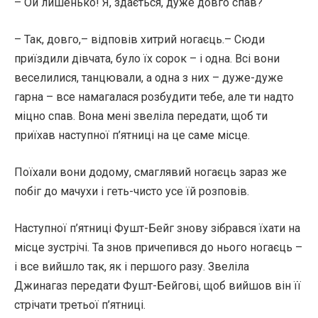
– Ой лишенько! Я, здається, дуже довго спав?
– Так, довго,– відповів хитрий ногаєць.– Сюди
приїздили дівчата, було їх сорок – і одна. Всі вони
веселилися, танцювали, а одна з них – дуже-дуже
гарна – все намагалася розбудити тебе, але ти надто
міцно спав. Вона мені звеліла передати, щоб ти
приїхав наступної п’ятниці на це саме місце.
Поїхали вони додому, смаглявий ногаєць зараз же
побіг до мачухи і геть-чисто усе їй розповів.
Наступної п’ятниці Фушт-Бейг знову зібрався їхати на
місце зустрічі. Та знов причепився до нього ногаєць –
і все вийшло так, як і першого разу. Звеліла
Джинагаз передати Фушт-Бейгові, щоб вийшов він її
стрічати третьої п’ятниці.