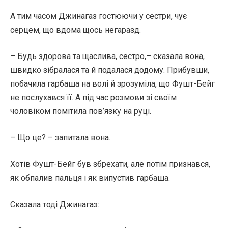
А тим часом Джинагаз гостюючи у сестри, чує
серцем, що вдома щось негаразд.
– Будь здорова та щаслива, сестро,– сказала вона,
швидко зібралася та й подалася додому. Прибувши,
побачила гарбаша на волі й зрозуміла, що Фушт-Бейг
не послухався її. А під час розмови зі своїм
чоловіком помітила пов’язку на руці.
– Що це? – запитала вона.
Хотів Фушт-Бейг був збрехати, але потім признався,
як обпалив пальця і як випустив гарбаша.
Сказала тоді Джинагаз: