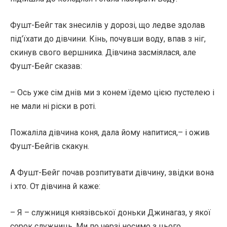
Фушт-Бейг так знесилів у дорозі, що ледве здолав
під’їхати до дівчини. Кінь, почувши воду, впав з ніг,
скинув свого вершника. Дівчина засміялася, але
Фушт-Бейг сказав:
– Ось уже сім днів ми з конем їдемо цією пустелею і
не мали ні ріски в роті.
Пожаліла дівчина коня, дала йому напитися,– і ожив
Фушт-Бейгів скакун.
А Фушт-Бейг почав розпитувати дівчину, звідки вона
і хто. От дівчина й каже:
– Я – служниця князівської доньки Джинагаз, у якої
сорок служниць. Ми по черзі носимо з цього