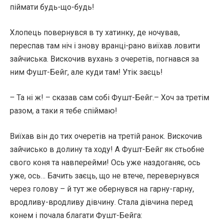
піймати будь-що-будь!
Хлопець повернувся в ту хатинку, де ночував,
переспав там ніч і знову вранці-рано виїхав ловити
зайчиська. Вискочив вухань з очеретів, погнався за
ним Фушт-Бейг, але куди там! Утік заєць!
– Та ні ж! – сказав сам собі Фушт-Бейг.– Хоч за третім
разом, а таки я тебе спіймаю!
Виїхав він до тих очеретів на третій ранок. Вискочив
зайчисько в долину та ходу! А Фушт-Бейг як стьобне
свого коня та навперейми! Ось уже наздоганяє, ось
уже, ось… Бачить заєць, що не втече, перевернувся
через голову – й тут же обернувся на гарну-гарну,
вродливу-вродливу дівчину. Стала дівчина перед
конем і почала благати Фушт-Бейга: