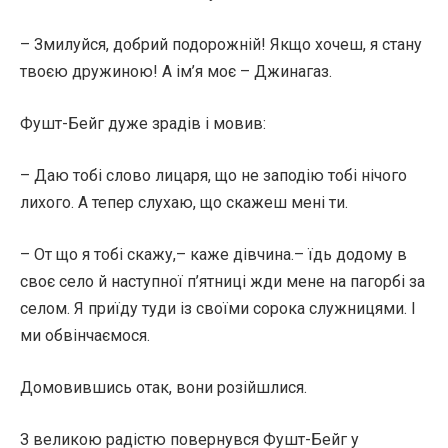
– Змилуйся, добрий подорожній! Якщо хочеш, я стану
твоєю дружиною! А ім’я моє – Джинагаз.
Фушт-Бейг дуже зрадів і мовив:
– Даю тобі слово лицаря, що не заподію тобі нічого
лихого. А тепер слухаю, що скажеш мені ти.
– От що я тобі скажу,– каже дівчина.– їдь додому в
своє село й наступної п’ятниці жди мене на пагорбі за
селом. Я приїду туди із своїми сорока служницями. І
ми обвінчаємося.
Домовившись отак, вони розійшлися.
З великою радістю повернувся Фушт-Бейг у