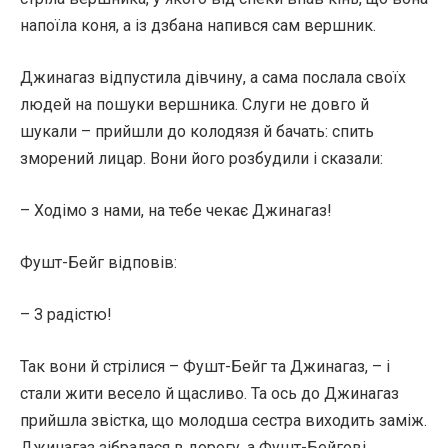
напоїла коня, а із дзбана напився сам вершник.
Джинагаз відпустила дівчину, а сама послала своїх
людей на пошуки вершника. Слуги не довго й
шукали – прийшли до колодязя й бачать: спить
зморений лицар. Вони його розбудили і сказали:
– Ходімо з нами, на тебе чекає Джинагаз!
Фушт-Бейг відповів:
– З радістю!
Так вони й стрілися – Фушт-Бейг та Джинагаз, – і
стали жити весело й щасливо. Та ось до Джинагаз
прийшла звістка, що молодша сестра виходить заміж.
Джинагаз зібралася в дорогу, а Фушт-Бейгові