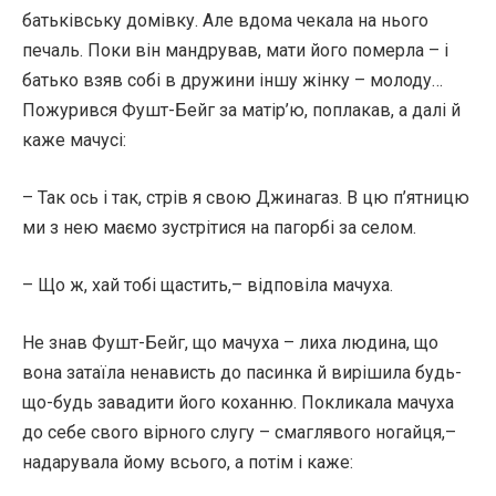
батьківську домівку. Але вдома чекала на нього
печаль. Поки він мандрував, мати його померла – і
батько взяв собі в дружини іншу жінку – молоду…
Пожурився Фушт-Бейг за матір’ю, поплакав, а далі й
каже мачусі:
– Так ось і так, стрів я свою Джинагаз. В цю п’ятницю
ми з нею маємо зустрітися на пагорбі за селом.
– Що ж, хай тобі щастить,– відповіла мачуха.
Не знав Фушт-Бейг, що мачуха – лиха людина, що
вона затаїла ненависть до пасинка й вирішила будь-
що-будь завадити його коханню. Покликала мачуха
до себе свого вірного слугу – смаглявого ногайця,–
надарувала йому всього, а потім і каже: