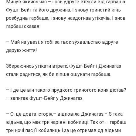
Минув якийсь час – і ось удруге втекли від гарбаша
Фушт-Бейг та його дружина. І знову триногий кінь
розбудив гарбаша, і знову наздогнав утікачів. І знов
гарбаш сказав:
– Май на увазі: я тобі за твоє зухвальство вдруге
дарую життя!
Збираючись утікати втретє, Фушт-Бейг і Джинагаз
стали радитися, як би ліпше ошукати гарбаша.
– І де це він такого прудкого триногого коня дістав?
– запитав Фушт-Бейг у Джинагаз.
– О, це довга історія,– відповіла Джинагаз.– Є така
відьма, що має три чарівні кобилиці. Так от – гарбаш
три ночі пас її кобилиць і за це отримав од відьми