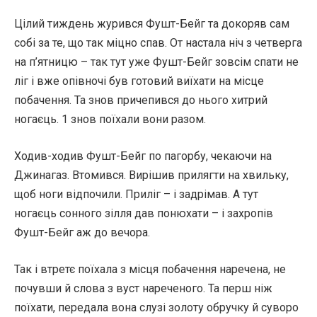
Цілий тиждень журився Фушт-Бейг та докоряв сам
собі за те, що так міцно спав. От настала ніч з четверга
на п’ятницю – так тут уже Фушт-Бейг зовсім спати не
ліг і вже опівночі був готовий виїхати на місце
побачення. Та знов причепився до нього хитрий
ногаєць. 1 знов поїхали вони разом.
Ходив-ходив Фушт-Бейг по пагорбу, чекаючи на
Джинагаз. Втомився. Вирішив прилягти на хвильку,
щоб ноги відпочили. Приліг – і задрімав. А тут
ногаєць сонного зілля дав понюхати – і захропів
Фушт-Бейг аж до вечора.
Так і втретє поїхала з місця побачення наречена, не
почувши й слова з вуст нареченого. Та перш ніж
поїхати, передала вона слузі золоту обручку й суворо