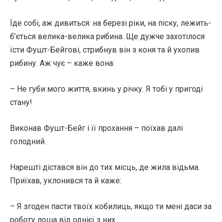
Їде собі, аж дивиться: на березі ріки, на піску, лежить-
б’ється велика-велика рибина. Ще дужче захотілося
їсти Фушт-Бейгові, стрибнув він з коня та й ухопив
рибину. Аж чує – каже вона:
– Не губи мого життя, вкинь у річку. Я тобі у пригоді
стану!
Виконав Фушт-Бейг і її прохання – поїхав далі
голодний.
Нарешті дістався він до тих місць, де жила відьма.
Приїхав, уклонився та й каже:
– Я згоден пасти твоїх кобилиць, якщо ти мені даси за
роботу лоша від однієї з них.