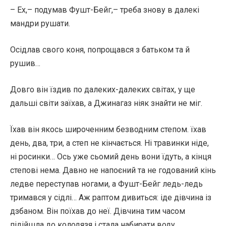
– Ех,– подумав Фушт-Бейг,– треба знову в далекі
мандри рушати.
Осідлав свого коня, попрощався з батьком та й
рушив…
Довго він їздив по далеких-далеких світах, у ще
дальші світи заїхав, а Джинагаз ніяк знайти не міг.
Їхав він якось широченним безводним степом. їхав
день, два, три, а степ не кінчається. Ні травинки ніде,
ні росинки… Ось уже сьомий день вони їдуть, а кінця
степові нема. Давно не напоєний та не годований кінь
ледве переступав ногами, а Фушт-Бейг ледь-ледь
тримався у сідлі… Аж раптом дивиться: іде дівчина із
дзбаном. Він поїхав до неї. Дівчина тим часом
підійшла до колодязя і стала набирати воду.