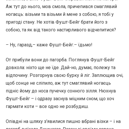
Аж тут до нього, мов смола, причепився смаглявий
ногаєць: візьми та візьми й мене з собою, я тобі у
пригоді стану. Не хотів Фушт-Бейг брати його з
собою, та як від такого настирливого відчепитися?
– Ну, гаразд,– каже Фушт-Бейг.– їдьмо!
От прибули вони до пагорба. Поглянув Фушт-Бейг
довкола: ніхто ще не їде. Дай-но, думає, полежу та
відпочину. Розгорнув свою бурку й ліг. Заплющив очі,
щоб сонце не сліпило, аж тут смаглявий ногаєць
підніс йому до носа пучечку сонного зілля. Нюхнув
Фушт-Бейг – і одразу заснув міцним сном, що хоч
гармати коти – все одно не розбудиш.
Опівдні на шляху з’явилися пишно вбрані візки – і на