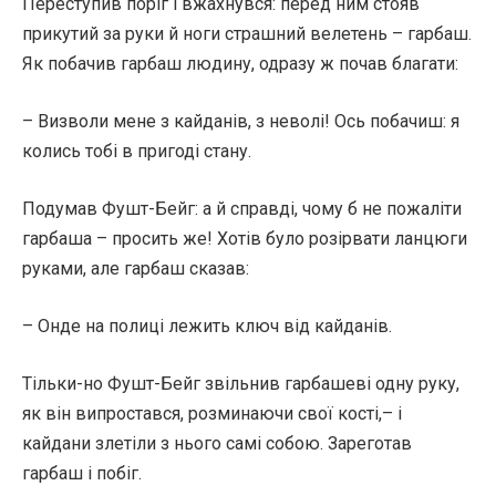
Переступив поріг і вжахнувся: перед ним стояв
прикутий за руки й ноги страшний велетень – гарбаш.
Як побачив гарбаш людину, одразу ж почав благати:
– Визволи мене з кайданів, з неволі! Ось побачиш: я
колись тобі в пригоді стану.
Подумав Фушт-Бейг: а й справді, чому б не пожаліти
гарбаша – просить же! Хотів було розірвати ланцюги
руками, але гарбаш сказав:
– Онде на полиці лежить ключ від кайданів.
Тільки-но Фушт-Бейг звільнив гарбашеві одну руку,
як він випростався, розминаючи свої кості,– і
кайдани злетіли з нього самі собою. Зареготав
гарбаш і побіг.