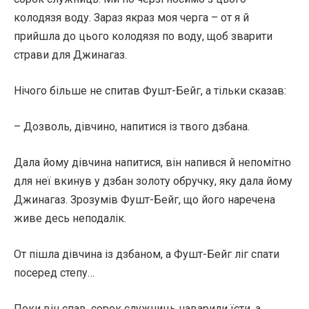
колодязя воду. Зараз якраз моя черга – от я й
прийшла до цього колодязя по воду, щоб зварити
страви для Джинагаз.
Нічого більше не спитав Фушт-Бейг, а тільки сказав:
– Дозволь, дівчино, напитися із твого дзбана.
Дала йому дівчина напитися, він напився й непомітно
для неї вкинув у дзбан золоту обручку, яку дала йому
Джинагаз. Зрозумів Фушт-Бейг, що його наречена
живе десь неподалік.
От пішла дівчина із дзбаном, а Фушт-Бейг ліг спати
посеред степу…
Поки він спав, сорок служниць наварили їсти, а