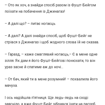
– Ото як хоч, а знайди спосіб разом із Фушт-Бейгом
поїхати на побачення із Джинагаз!
– А далі що? – питає ногаєць.
– А далі? А далі знайди спосіб, щоб Фушт-Бейг не
стрівся з Джинагаз і щоб жодного слова їй не сказав.
– Гаразд, – каже смаглявий ногаєць,– Є в мене одне
зілля. Як дам я його Фушт-Бейгові понюхати, то він
ураз засне й спатиме аж до ночі…
– От бач, який ти в мене розумний! – похвалила його
мачуха.
І ось надійшла п’ятниця. Ще ледь-ледь на сході
заясніло, а вже Фушт-Бейг зібрався їхати на пагорб.