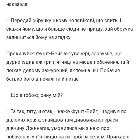
наказала:
– Передай обручку цьому чоловікові, що спить. І
скажи йому, що я більше сюди не приїду, хай обручка
залишиться йому на згадку.
Прокинувся Фушт-Бейг аж увечері, зрозумів, що
дурно їздив аж три п’ятниці на місце побачення, та й
поїхав додому зажурений, як темна ніч. Побачив
батько його в печалі та й питає:
– Що з тобою, сину мій?
– Та так, тату, й отак,– каже Фушт-Бейг,– їздив я по
далеких краях, знайшов там дивовижної краси
дівчину Джинагаз, умовилися ми з нею про
побачення у п’ятницю на пагорбі за селом. Приїхав я