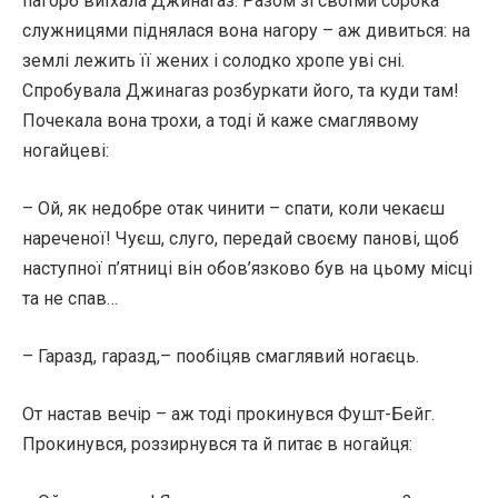
пагорб виїхала Джинагаз. Разом зі своїми сорока
служницями піднялася вона нагору – аж дивиться: на
землі лежить її жених і солодко хропе уві сні.
Спробувала Джинагаз розбуркати його, та куди там!
Почекала вона трохи, а тоді й каже смаглявому
ногайцеві:
– Ой, як недобре отак чинити – спати, коли чекаєш
нареченої! Чуєш, слуго, передай своєму панові, щоб
наступної п’ятниці він обов’язково був на цьому місці
та не спав…
– Гаразд, гаразд,– пообіцяв смаглявий ногаєць.
От настав вечір – аж тоді прокинувся Фушт-Бейг.
Прокинувся, роззирнувся та й питає в ногайця: