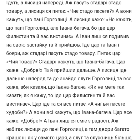
Ідуть, а лисиця напереді. Аж пасуть стадарі стадо
товару, а лисиця ся питає: «Чиє стадо пасете?» А вони
кажуть, що пані Горголиці. А лисиця каже: «Не кажіть,
що папі Горголиці, але Івана-багача, бо іде цар
Филистин та й вас вистинає». А Іван лиш ся подивив
на свою застайку та й прийшов. Іде цар та Іван і
бояри, аж стадарі пасуть стадо товару. Питає цар:
«Чий товар?» Стадарі кажуть, що Івана-багача. Цар
каже: «Добре!» Та й прийшли дальше. А лисиця іде
дальше наперед та де знайде слуги Горголиці, та все
каже, аби казали, що Івана-багача. «Як не мете так
казати, як я кажу, то іде цар Филистин та й вас
вистинає». Цар іде та ся все питає: «А чиї ви пасете
худоби?» А вони всі кажуть, що Івана-багача. Цар все
каже: «Добре!» А Іван лиш ся сміє з радості. Аж
набігає лисиця до пані Горголиці, а там двори багато
крашені, як у самого царя, а слуг та служниць більше,