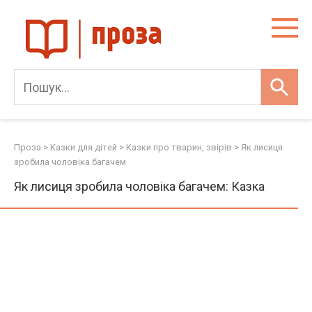
Skip
to
content
Проза
>
Казки для дітей
>
Казки про тварин, звірів
>
Як лисиця
зробила чоловіка багачем
Як лисиця зробила чоловіка багачем: Казка