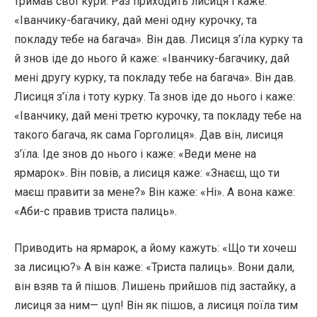
тримав свої кури. Раз приходить лисиця і каже:
«Іванчику-багачику, дай мені одну курочку, та
покладу тебе на багача». Він дав. Лисиця з’їла курку та
й знов іде до нього й каже: «Іванчику-багачику, дай
мені другу курку, та покладу тебе на багача». Він дав.
Лисиця з’їла і тоту курку. Та знов іде до нього і каже:
«Іванчику, дай мені третю курочку, та покладу тебе на
такого багача, як сама Горголиця». Дав він, лисиця
з’їла. Іде знов до нього і каже: «Веди мене на
ярмарок». Він повів, а лисиця каже: «Знаєш, що ти
маєш правити за мене?» Він каже: «Ні». А вона каже:
«Аби-с правив триста палиць».
Приводить на ярмарок, а йому кажуть: «Що ти хочеш
за лисицю?» А він каже: «Триста палиць». Вони дали,
він взяв та й пішов. Лишень прийшов під застайку, а
лисиця за ним— цуп! Він як пішов, а лисиця поїла тим