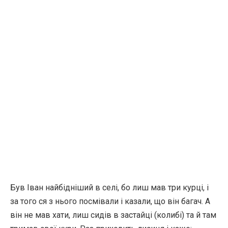
Був Іван найбідніший в селі, бо лиш мав три курці, і
за того ся з нього посмівали і казали, що він багач. А
він не мав хати, лиш сидів в застайці (колибі) та й там