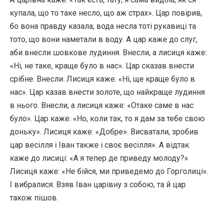
купала, що то таке несло, що аж страх». Цар повірив,
бо вона правду казала; вода несла тоті рукавиці та
тото, що вони наметали в воду. А цар каже до слуг,
аби внесли шовкове лудиння. Внесли, а лисиця каже:
«Ні, не таке, краще було в нас». Цар сказав внести
срібне. Внесли. Лисиця каже: «Ні, ще краще було в
нас». Цар казав внести золоте, що найкраще лудиння
в нього. Внесли, а лисиця каже: «Отаке саме в нас
було». Цар каже: «Но, коли так, то я дам за тебе свою
доньку». Лисиця каже: «Добре». Висватали, зробив
цар весілля і Іван также і своє весілля». А відтак
каже до лисиці: «А я тепер де приведу молоду?»
Лисиця каже: «Не бійся, ми приведемо до Горголиці».
І вибралися. Взяв Іван царівну з собою, та й цар
також пішов.