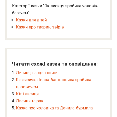
Категорії казки "Як лисиця зробила чоловіка
багачем":
Казки для дітей
Казки про тварин, звірів
Читати схожі казки та оповідання:
Лисиця, заєць і півник
Як лисичка Івана-баштанника зробила
царевичем
Кіт і лисиця
Лисиця та рак
Казка про чоловіка та Данила-бурмила