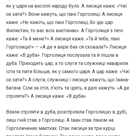
як у царя на весіллі народу було. А лисиця каже: «Чиї
се хати?» Вони кажуть, що пані Горголиці. А лисиця
каже: «Не кажіть, що пані Горголиці, бо іде цар
Филистин, то вас всіх вистинає». А Горголиця з печі
каже: «Та й мене?» А лисиця каже: «Та й тебе, пані
Горголице!» — «А де я вере бих ся сховала?» Лисиця
каже: «В дуба». Горголиця послухала та й пішла в
дуба. Приходить цар, а то слуги та служниці наварили
їсти та пити більше, як у самого царя. А цар каже: «Чиї
се хати?» А слуги, служниці і лисиця кажуть, що Івана-
багача. Сіли за стіл, п’ють та їдять, а далі кажуть: «А де
стріляти?» А лисиця каже: «В дуба».
Взяли стріляти в дуба, розстріляли Горголицю в дубі,
лиш гній став з Горголиці. А Іван став паном на
Горголичиних маєтках. Отак лисиця за три курці