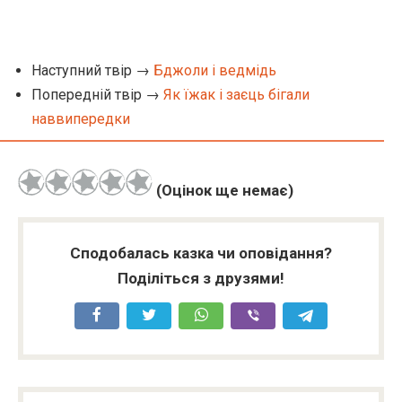
Наступний твір →
Бджоли і ведмідь
Попередній твір →
Як їжак і заєць бігали
наввипередки
(Оцінок ще немає)
Сподобалась казка чи оповідання?
Поділіться з друзями!