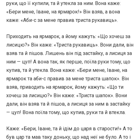
руки, що її купили, та й утекла за ним. Вона каже:
«Бери мене, Іване, на ярмарок!» Він взяв, а вона
каже: «Аби-с за мене правив триста рукавиць».
Приходить на ярмарок, а йому кажуть: «Що хочеш за
лисицю?» Він каже: «Триста рукавиць». Вони дали, він
взяв та й пішов. Лишень він під застайку, а лисиця за
ним — цуп! А вона так, як перше, поїла руки тому, що
купив, та й утекла. Вона каже: «Бери мене, Іване, на
ярмарок та аби-с правив за мене триста шапок». Він
взяв, приводить на ярмарок, йому кажуть: «Що ти
хочеш за лисицю?» Він каже: «Триста шапок». Вони
дали, він взяв та й пішов, а лисиця за ним в застайку
— цуп! Вона поїла тому, що купив, руки та й втекла.
Каже: «Бери, Іване, та й ідім до царя в старости!» А то
був цар та мав таку доньку, що над неї не було. А то і