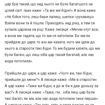
цар був такий, що над нього не було багатшого на
цілий світ. Іван каже: «Та же ми бідні!» А вона каже:
«Не бійся того, лиш бери палиці, шапки і рукавиці».
Взяли вони та й пішли. Приходять над ріку, а там ся
купала царівна на ріці. Каже лисиця: «Мечім отут все,
а вона ме гадати, що то ми ся затопили. Бо ми як
прийдем до царя, то він ме казати, чого ми ідем до
нього в старости такі бідні. То ми будем казати, що ми
були багачі, що лиш хіба цар такий багатий, але нас
вода потопила».
Прийшли до царя, а цар каже: «Чого ви, такі бідні,
прийшли до мене?» А лисиця каже: «Ми в старости».
А цар каже: «Таже ви бідні, а де ж би я дав доньку за
вас?» А лисиця каже: «Таже, гм… хіба лиш цар були
такі багаті, як ми, але нас вода потопила таки перше».
А царівна каже: «Так єсть, тату, я сама виділа, як ся