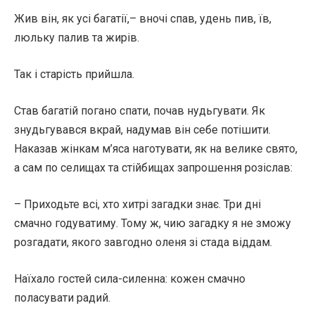
Жив він, як усі багатії,– вночі спав, удень пив, їв,
люльку палив та жирів.
Так і старість прийшла.
Став багатій погано спати, почав нудьгувати. Як
знудьгувався вкрай, надумав він себе потішити.
Наказав жінкам м’яса наготувати, як на велике свято,
а сам по селищах та стійбищах запрошення розіслав:
– Приходьте всі, хто хитрі загадки знає. Три дні
смачно годуватиму. Тому ж, чию загадку я не зможу
розгадати, якого завгодно оленя зі стада віддам.
Наїхало гостей сила-силенна: кожен смачно
поласувати радий.