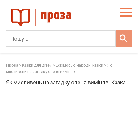
Skip
to
content
Проза
>
Казки для дітей
>
Ескімоські народні казки
>
Як
мисливець на загадку оленя виміняв
Як мисливець на загадку оленя виміняв: Казка