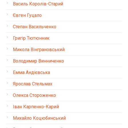
Василь Королів-Старий
Євген Гуцало
Степан Васильченко
Григір Тютюнник
Микола Вінграновський
Володимир Винниченко
Емма Андієвська
Ярослав Стельмах
Олекса Стороженко
Іван Карпенко-Карий
Михайло Коцюбинський