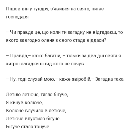
Пішов він у тундру, з’явився на свято, питає
господаря:
– Чи правда це, що коли ти загадку не відгадаєш, то
якого завгодно оленя з свого стада віддаси?
– Правда,– каже багатій, – тільки за два дні свята я
хитрої загадки ні від кого не почув.
– Ну, тоді слухай мою,– каже звіробій,– Загадка така:
Летіло летюче, тягло бігуче,
Я кинув колюче,
Колюче влучило в летюче,
Летюче впустило бігуче,
Бігуче стало тонуче.