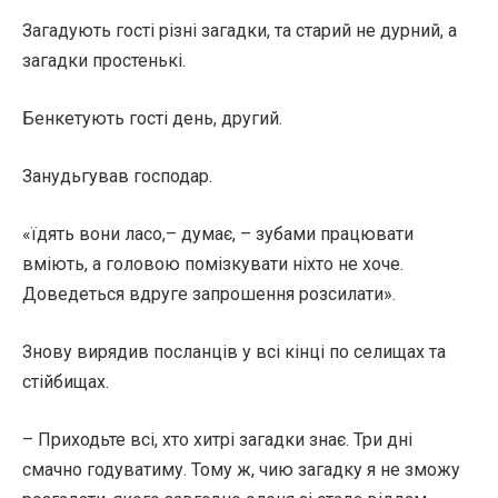
Загадують гості різні загадки, та старий не дурний, а
загадки простенькі.
Бенкетують гості день, другий.
Занудьгував господар.
«їдять вони ласо,– думає, – зубами працювати
вміють, а головою помізкувати ніхто не хоче.
Доведеться вдруге запрошення розсилати».
Знову вирядив посланців у всі кінці по селищах та
стійбищах.
– Приходьте всі, хто хитрі загадки знає. Три дні
смачно годуватиму. Тому ж, чию загадку я не зможу