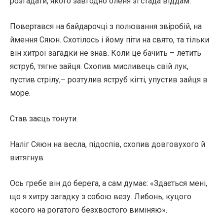
розгадати, якого завгодно оленя зі стада віддам.
Повертався на байдарочці з полювання звіробій, на
ймення Сяюн. Схотілось і йому піти на свято, та тільки
він хитрої загадки не знав. Коли це бачить – летить
яструб, тягне зайця. Схопив мисливець свій лук,
пустив стрілу,– розтулив яструб кігті, упустив зайця в
море.
Став заєць тонути.
Наліг Сяюн на весла, підоспів, схопив довговухого й
витягнув.
Ось гребе він до берега, а сам думає: «Здається мені,
що я хитру загадку з собою везу. Либонь, куцого
косого на рогатого безхвостого виміняю».