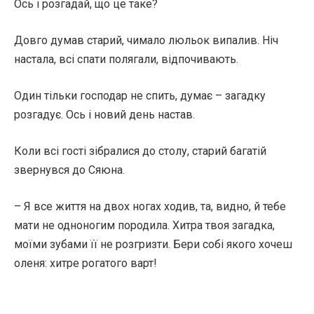
Ось і розгадай, що це таке?
Довго думав старий, чимало люльок випалив. Ніч
настала, всі спати полягали, відпочивають.
Один тільки господар не спить, думає – загадку
розгадує. Ось і новий день настав.
Коли всі гості зібралися до столу, старий багатій
звернувся до Сяюна.
– Я все життя на двох ногах ходив, та, видно, й тебе
мати не одноногим породила. Хитра твоя загадка,
моїми зубами її не розгризти. Бери собі якого хочеш
оленя: хитре рогатого варт!