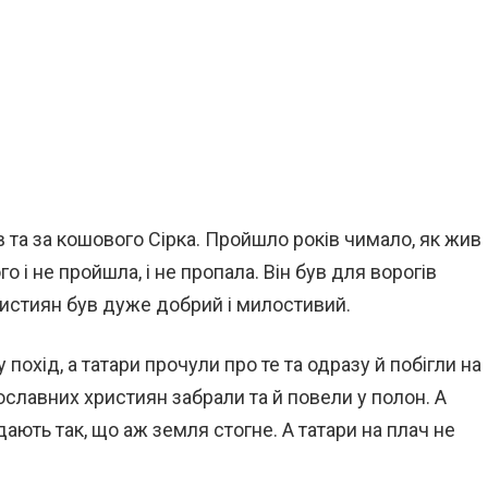
 та за кошового Сірка. Пройшло років чимало, як жив
ого і не пройшла, і не пропала. Він був для ворогів
християн був дуже добрий і милостивий.
похід, а татари прочули про те та одразу й побігли на
вославних християн забрали та й повели у полон. А
ридають так, що аж земля стогне. А татари на плач не