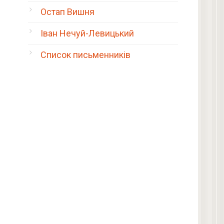
Остап Вишня
Іван Нечуй-Левицький
Список письменників