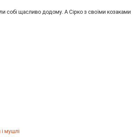
ли собі щасливо додому. А Сірко з своїми козаками
 і мушлі