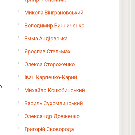
Микола Вінграновський
Володимир Винниченко
Емма Андієвська
Ярослав Стельмах
Олекса Стороженко
Іван Карпенко-Карий
о
Михайло Коцюбинський
Василь Сухомлинський
д
Олександр Довженко
Григорій Сковорода