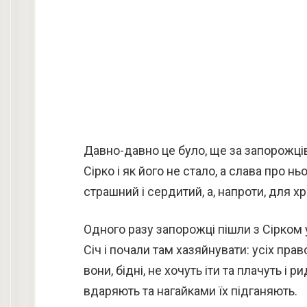
Давно-давно це було, ще за запорожців
Сірко і як його не стало, а слава про нь
страшний і сердитий, а, напроти, для 
Одного разу запорожці пішли з Сірком у 
Січ і почали там хазяйнувати: усіх пра
вони, бідні, не хочуть іти та плачуть і 
вдаряють та нагайками їх підганяють.