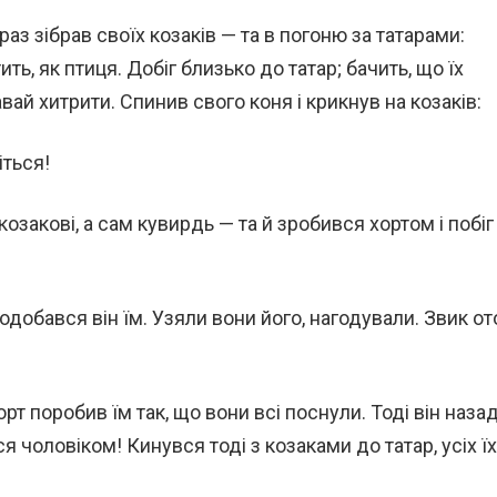
раз зібрав своїх козаків — та в погоню за татарами:
ь, як птиця. Добіг близько до татар; бачить, що їх
вай хитрити. Спинив свого коня і крикнув на козаків:
іться!
козакові, а сам кувирдь — та й зробився хортом і побіг
подобався він їм. Узяли вони його, нагодували. Звик от
хорт поробив їм так, що вони всі поснули. Тоді він наза
я чоловіком! Кинувся тоді з козаками до татар, усіх їх