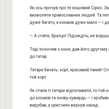
Як ось прочув про те кошовий Сірко. За
визволяти православних людей. Та летит
дуже багато, а козаків дуже мало — і да
— А стійте, братця! Підождіть, не воруш
Тоді зіскочив з коня, дав його другому 
до татар.
Татари бачать: хорт, красивий такий! С
той хорт.
Як стали ті татари відпочивати, то той 
до козаків та знову кувирдь — і зробивс
вирубав, а християн вернув назад.