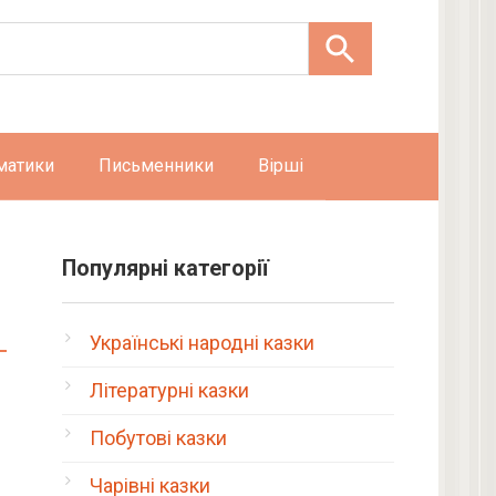
матики
Письменники
Вірші
Популярні категорії
Українські народні казки
Літературні казки
Побутові казки
Чарівні казки