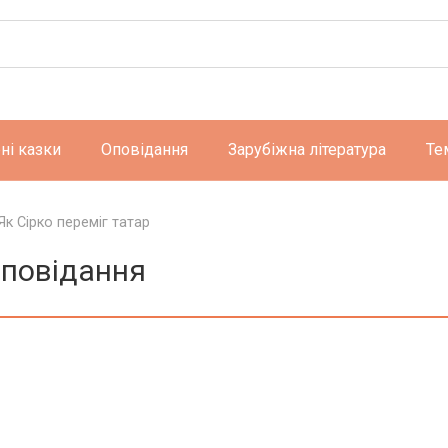
ні казки
Оповідання
Зарубіжна література
Те
Як Сірко переміг татар
Оповідання