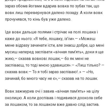
зараз обома йогами вдарив вовка по зубах так, що
вовк лиш перевернувся далеко позаду. А коли вовк
прочунявся, то кінь був уже далеко.
Іде вовк дальше полями і стрічає на полі лошака і
каже до нього: «Я тебе, лошаку, із’їм».— «Можеш
мене відразу зачинати їсти, але знаєш добре, що мені
мусиш наперед заспівати «вічная пам’ять», доки я ще
жию,— сказав вовкові лошак,— бо як мені не
заспіваєш, то тоді мною удавишся».— «Лиш тілько? —
сказав вовк.— То я тобі зараз заспіваю!..» — «Но,
зачинай, бо много часу не є»,— сказав на то лошак.
Вовк зажмурив очі і завив «вічная пам’ять» на цілу
околицю. А коли доспівав і подивився доокола себе
за лошаком, то за лошаком вже давно слід застив.