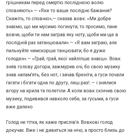
грішникам перед смертю посліднюю волю
сповняють».— «Яке то ваше посліднє бажання?
Скажіть, то сповню»,— сказав вовк. «Ми добре
знаємо, що ми мусимо погинути, то просимо, пане
вовче, щоби ти нам заграв яку ноту, щоби ми ще в
послідній раз затанцювали».— «Я вам заграю, але
пильнуйте чимскорше танцювати, бо я дуже
голоден».— «Грай, грай, якої найліпше знаєш». Вовк
зняв голову догори, зажмурив очі, бо свою музику
знав напам’ять, без нот, і зачав бреніти, а гуси почали
гагати і бігати одна по другу, лиш раз!..— і знялися
вгору на крила та полетіли. А коли вовк скінчив свою
музику, подивився навколо себе, за гусьми, а гуси
вже далеко.
Голод не тітка, як каже прислів’я. Вовкові голод
докучає. Вже і не дивиться на нічо, а просто близь до