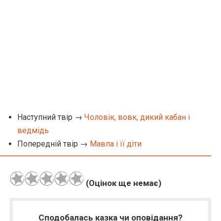
Наступний твір →
Чоловік, вовк, дикий кабан і
ведмідь
Попередній твір →
Мавпа і її діти
(Оцінок ще немає)
Сподобалась казка чи оповідання?