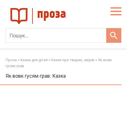
Skip
to
content
Проза
>
Казки для дітей
>
Казки про тварин, звірів
>
Як вовк
гусям грав
Як вовк гусям грав: Казка