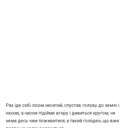
Раз іде собі лісом неситий, спустив голову до землі і
нюхає, а часом підійме вгору і дивиться кругом, чи
нема десь чим поживитися; а такий голоден, що вже