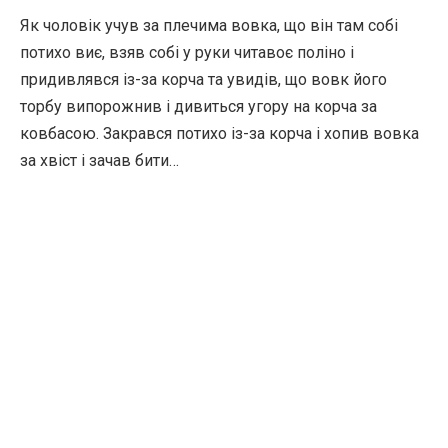
Як чоловік учув за плечима вовка, що він там собі
потихо виє, взяв собі у руки читавоє поліно і
придивлявся із-за корча та увидів, що вовк його
торбу випорожнив і дивиться угору на корча за
ковбасою. Закрався потихо із-за корча і хопив вовка
за хвіст і зачав бити…