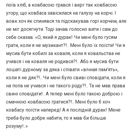
поїв хліб, а ковбасою грався і верг так ковбасою
угору, що ковбаса завісилася на галузу на корчі. І
вовк хоч як спинявся та підскакував горі корчем, але
не міг досягнути. Тоді зачав голосно вити і сам до
себе сказав: «О, який я дурак! Чи мені було гусям
грати, коли я не музикант?!.. Мені було їх поїсти! Чи я
мусив бути кобилі за коваля, коли я ковальства не
учився і на коваля не родився?!.. Або я мусив бути
лошаті дурному за дяка і співати «вічная пам’ять»,
коли я не дяк?!.. Чи мені було свиві сповідати, коли я
на попа не учився і не такого роду?!.. Та не мав права
свині сповідати!.. А тепер мені було такою доброю і
смачною ковбасою гратися?!.. Мені було б хоч
ковбасу поїсти наперед! А я послідній дурак! Мене
треба було добре набити, то я мав би більше
розуму!..»