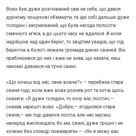
Вовк був дуже розгніваний сам на себе, що дався
дурному лошукові обманути, та іде собі дальше дуже
голоден і засумований, що була нагода попоїсти
смачного м’яса, а до цього часу не вдалося. А коли
надійшов над один берег, то звідтам увидів, що під
берегом в болоті лежала громада диких свиней. Він
приблизився до них і вже не знав, що казати, лиш
лакомо дивився на тучні свині.
«Що хочеш від нас, пане вовче?» — перебила стара
свиня тоді, коли вже вовк розняв рот та хотів щось
сказати. «Я дуже голоден, то хочу вас поїсти»,—
сказав нарешті вовк. «Добре,— згодилася стара
свиня,— ми тоді дамося поїсти, але нас мусиш
наперед висповідати, бо ми, свині, дуже грішні і не
хочемо без сповіді повмирати».— «Як я можу вас