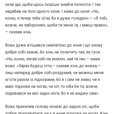
села іде, щоби щось скорше знайти попоїсти. І так
надибав на полі одного коня. І каже до коня: «Но,
коню, я тепер тебе із’їм, бо я дуже голоден».— «Я тобі,
вовче, не забороняю, щоби ти мене їв; і маєш право»,
— сказав кінь.
Вовк дуже втішився симпатією до коня і що знову
добре собі зажиє, бо кінь не полетить так, як гуси.
«Но, коню, лягай собі на землю, най тя їм»,— каже
вовк. «Зараз будеш їсти,— сказав кінь до вовка,—
лиш наперед добре собі роздумай, чи можеш мене
із’їсти разом із підковами, бо я і сам не знаю, чи я
маю підкови на ногах, чи ніт; то хіба би ти, вовче,
подивився на мої задні ноги, бо я не виджу сам».
Вовк прихилив голову коневі до задніх ніг, щоби
добре придивитися, чи є в коня підкови на ногах. Кінь