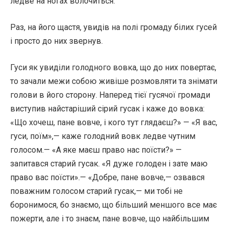
ледве на ногах волочиться.
Раз, на його щастя, увидів на полі громаду білих гусей
і просто до них звернув.
Гуси як увиділи голодного вовка, що до них повертає,
то зачали межи собою живіше розмовляти та знімати
голови в його сторону. Наперед тієї гусячої громади
виступив найстаріший сірий гусак і каже до вовка:
«Що хочеш, пане вовче, і кого тут глядаєш?» — «Я вас,
гуси, поїм»,— каже голодний вовк ледве чутним
голосом.— «А яке маєш право нас поїсти?» —
запитався старий гусак. «Я дуже голоден і зате маю
право вас поїсти».— «Добре, пане вовче,— озвався
поважним голосом старий гусак,— ми тобі не
боронимося, бо знаємо, що більший меншого все має
пожерти, але і то знаєм, пане вовче, що найбільшим