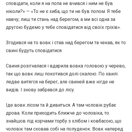
сповідати, коли я на попа не вчився і ним не був
ніколи?» — «То не є хиба, що ти не був попом. Я тебе
навчу; лиш ти стань над берегом, а ми всі одна за
другою будемо у тебе сповідатися від своїх гріхів».
Згодився на то вовк і став над берегом та чекав, як то
свині будуть сповідатися.
Свиня розігналася і вдарила вовка головою у черево,
так що вовк лиш покотився долі скалою. По хвилі
ледве витягся на берег, але свиней вже нігде не
видів. І знову забрався до лісу.
Іде вовк лісом та й дивиться. А там чоловік рубає
дрова. Коли приходить ближче до чоловіка, то
знайшов під корчами торбу з хлібом і ковбасою, що
чоловік там сховав собі на полуденок. Вовк наперед