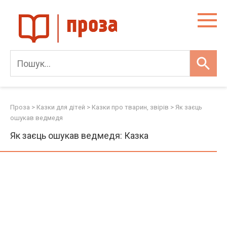
Skip
to
content
Проза
>
Казки для дітей
>
Казки про тварин, звірів
>
Як заєць
ошукав ведмедя
Як заєць ошукав ведмедя: Казка