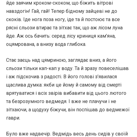
йде заячим кроком-скоком, що біжить вітрові
навздогін! Гай, гай! Тепер бідному зайцеві не до
скоків. Іде нога поза ногу, іде та й постоює та все
рясні сльози втирає та зітхає так, що аж лісом луна
йде. Аж ось бачить: серед лісу криниця кам’яна,
оцямрована, а внизу вода глибока.
Стає заєць над цямриною, заглядає вниз, а його
сльози тільки кап-кап у воду. Та й зразу повеселішав
і аж підскочив з радості. В його голові з’явилася
щаслива думка: якби це йому й самому від смерті
врятуватися і всіх звірів вибавити від цього лютого
та безрозумного ведмедя. І вже не плачучи і не
зітхаючи, а щодуху біжучи, він поспішав до ведмежої
гаври.
Було вже надвечір. Ведмідь весь день сидів у своїй