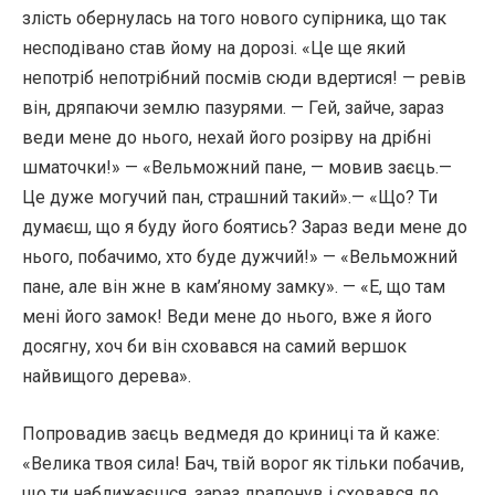
злість обернулась на того нового супірника, що так
несподівано став йому на дорозі. «Це ще який
непотріб непотрібний посмів сюди вдертися! — ревів
він, дряпаючи землю пазурями. — Гей, зайче, зараз
веди мене до нього, нехай його розірву на дрібні
шматочки!» — «Вельможний пане, — мовив заєць.—
Це дуже могучий пан, страшний такий».— «Що? Ти
думаєш, що я буду його боятись? Зараз веди мене до
нього, побачимо, хто буде дужчий!» — «Вельможний
пане, але він жне в кам’яному замку». — «Е, що там
мені його замок! Веди мене до нього, вже я його
досягну, хоч би він сховався на самий вершок
найвищого дерева».
Попровадив заєць ведмедя до криниці та й каже:
«Велика твоя сила! Бач, твій ворог як тільки побачив,
що ти наближаєшся, зараз драпонув і сховався до