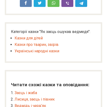
Категорії казки "Як заєць ошукав ведмедя":
Казки для дітей
Казки про тварин, звірів
Українські народні казки
Читати схожі казки та оповідання:
Заєць і жаба
Лисиця, заєць і півник
Ведмідь і черв’як