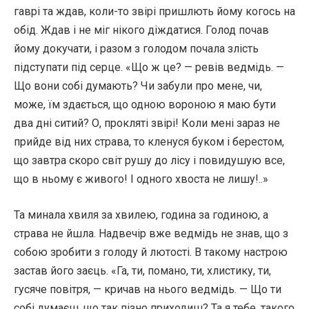
гаврі та ждав, коли-то звірі пришлють йому когось на
обід. Ждав і не міг нікого діждатися. Голод почав
йому докучати, і разом з голодом почала злість
підступати під серце. «Що ж це? — ревів ведмідь. —
Що вони собі думають? Чи забули про мене, чи,
може, їм здається, що одною вороною я маю бути
два дні ситий? О, прокляті звірі! Коли мені зараз не
прийде від них страва, то кленуся буком і берестом,
що завтра скоро світ рушу до лісу і повидушую все,
що в ньому є живого! І одного хвоста не лишу!..»
Та минала хвиля за хвилею, година за годиною, а
страва не йшла. Надвечір вже ведмідь не знав, що з
собою зробити з голоду й лютості. В такому настрою
застав його заєць. «Га, ти, помано, ти, хлистику, ти,
гусяче повітря, — кричав на нього ведмідь. — Що ти
собі думаєш, що так пізно приходиш? Та я тебе, такого