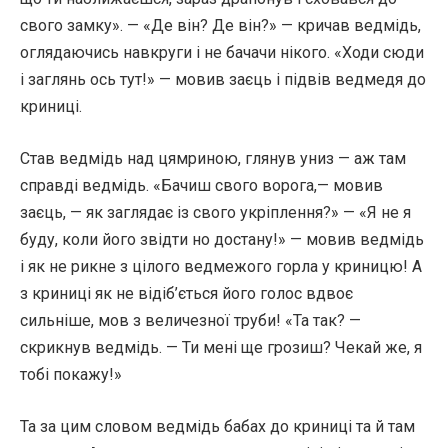
свого замку». — «Де він? Де він?» — кричав ведмідь,
оглядаючись навкруги і не бачачи нікого. «Ходи сюди
і заглянь ось тут!» — мовив заєць і підвів ведмедя до
криниці.
Став ведмідь над цямриною, глянув униз — аж там
справді ведмідь. «Бачиш свого ворога,— мовив
заєць, — як заглядає із свого укріплення?» — «Я не я
буду, коли його звідти но достану!» — мовив ведмідь
і як не рикне з цілого ведмежого горла у криницю! А
з криниці як не відіб’ється його голос вдвоє
сильніше, мов з величезної труби! «Та так? —
скрикнув ведмідь. — Ти мені ще грозиш? Чекай же, я
тобі покажу!»
Та за цим словом ведмідь бабах до криниці та й там