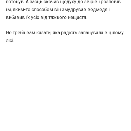
потонув. А заєць скочив щодуху до звірів і розповів
їм, яким-то способом він змудрував ведмедя і
вибавив їх усіх від тяжкого нещастя.
Не треба вам казати, яка радість запанувала в цілому
лісі.