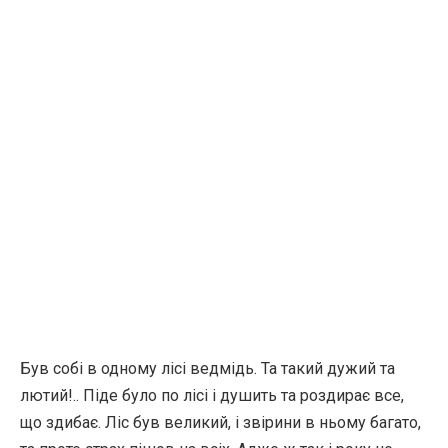
Був собі в одному лісі ведмідь. Та такий дужий та
лютий!.. Піде було по лісі і душить та роздирає все,
що здибає. Ліс був великий, і звірини в ньому багато,