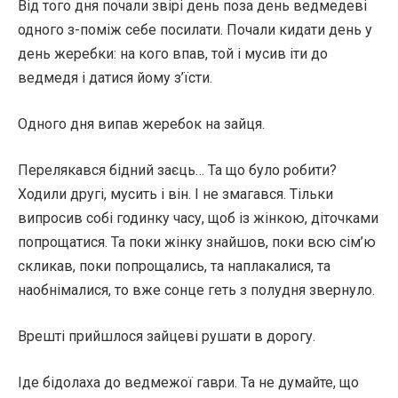
Від того дня почали звірі день поза день ведмедеві
одного з-поміж себе посилати. Почали кидати день у
день жеребки: на кого впав, той і мусив іти до
ведмедя і датися йому з’їсти.
Одного дня випав жеребок на зайця.
Перелякався бідний заєць… Та що було робити?
Ходили другі, мусить і він. І не змагався. Тільки
випросив собі годинку часу, щоб із жінкою, діточками
попрощатися. Та поки жінку знайшов, поки всю сім’ю
скликав, поки попрощались, та наплакалися, та
наобнімалися, то вже сонце геть з полудня звернуло.
Врешті прийшлося зайцеві рушати в дорогу.
Іде бідолаха до ведмежої гаври. Та не думайте, що