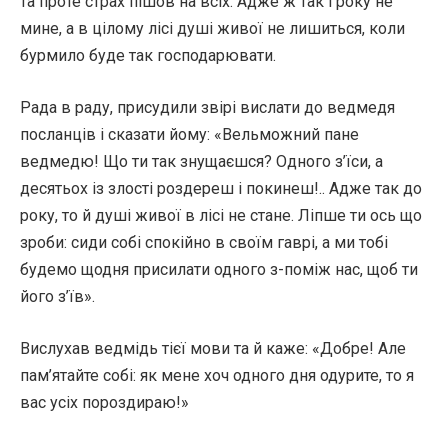
та проте страх пішов на всіх. Адже ж так і року не
мине, а в цілому лісі душі живої не лишиться, коли
бурмило буде так господарювати.
Рада в раду, присудили звірі вислати до ведмедя
посланців і сказати йому: «Вельможний пане
ведмедю! Що ти так знущаєшся? Одного з’їси, а
десятьох із злості роздереш і покинеш!.. Адже так до
року, то й душі живої в лісі не стане. Ліпше ти ось що
зроби: сиди собі спокійно в своїм гаврі, а ми тобі
будемо щодня присилати одного з-поміж нас, щоб ти
його з’їв».
Вислухав ведмідь тієї мови та й каже: «Добре! Але
пам’ятайте собі: як мене хоч одного дня одурите, то я
вас усіх пороздираю!»