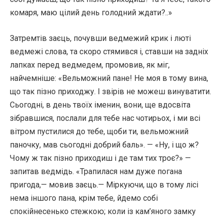
комаря, маю цілий день голодний ждати?..»
Затремтів заєць, почувши ведмежий крик і люті
ведмежі слова, та скоро стямився і, ставши на задніх
лапках перед ведмедем, промовив, як міг,
найчемніше: «Вельможний пане! Не моя в тому вина,
що так пізно приходжу. І звірів не можеш винуватити.
Сьогодні, в день твоїх іменин, вони, ще вдосвіта
зібравшися, послали для тебе нас чотирьох, і ми всі
вітром пустилися до тебе, щоби ти, вельможний
паночку, мав сьогодні добрий баль». — «Ну, і що ж?
Чому ж так пізно приходиш і де там тих троє?» —
запитав ведмідь. «Трапилася нам дуже погана
пригода,— мовив заєць.— Міркуючи, що в тому лісі
нема іншого пана, крім тебе, йдемо собі
спокійнесенько стежкою; коли із кам’яного замку