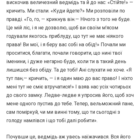
вискочив величезний ведмідь та й до нас: «Стійте!» —
кричить. Ми стали. «Куди йдете?» Ми розповіли по
правді. «Го, го, — крикнув він.— Нічого з того не буде.
Це мій ліс, і я не дозволю, щоб ви своїм м’ясом
годували якогось приблуду, що тут не має ніякого
права! Ви мої, і я беру вас собі на обід!» Почали ми
проситися, благати, почали говорити, що нині твої
іменини, і дуже негарно буде, коли ти в такий день
лишишся без обіду. Та де тобі! Ані слухати не хоче. «Я
тут пан,— кричить, — і я один маю до вас право! І ніхто
мені тут не сміє втручатися!» І взяв нас усіх чотирьох
до свого замку. Ледве-ледве я упросив його, щоб хоч
мене одного пустив до тебе. Тепер, вельможний пане,
сам поміркуй, чи ми винні тому, що ти сьогодні з
голоду намлівся і що тобі далі робити».
Почувши це, ведмідь аж увесь наїжачився. Вся його