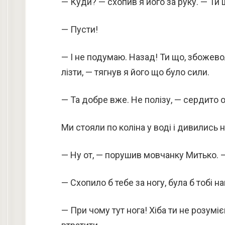
— Куди? — схопив я його за руку. — Ти
— Пусти!
— І не подумаю. Назад! Ти що, збожево
лізти, — тягнув я його що було сили.
— Та добре вже. Не полізу, — сердито о
Ми стояли по коліна у воді і дивились н
— Ну от, — порушив мовчанку Митько. — 
— Схопило б тебе за ногу, була б тобі на
— При чому тут нога! Хіба ти не розумі