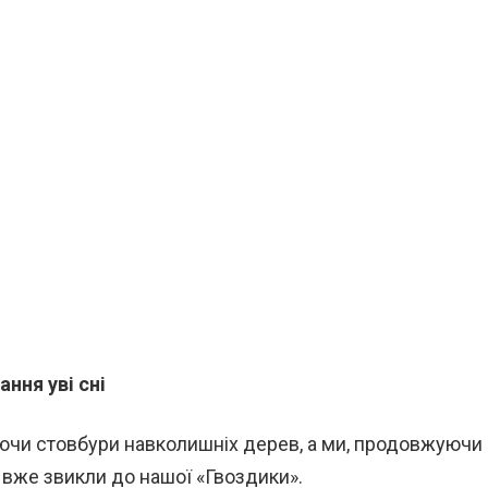
ання уві сні
юючи стовбури навколишніх дерев, а ми, продовжуючи
і вже звикли до нашої «Гвоздики».