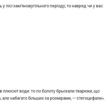
 у лісі кам’яновугільного періоду, то навряд чи у вас
 плюскіт води: то по болоту брьохали тварюки, що
 але набагато більших за розмірами, — стегоцефали».