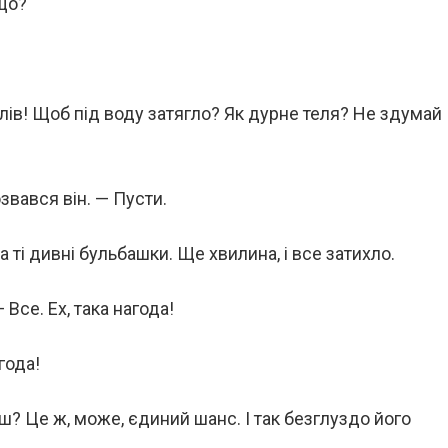
 що?
лів! Щоб під воду затягло? Як дурне теля? Не здумай
звався він. — Пусти.
а ті дивні бульбашки. Ще хвилина, і все затихло.
Все. Ех, така нагода!
года!
єш? Це ж, може, єдиний шанс. І так безглуздо його