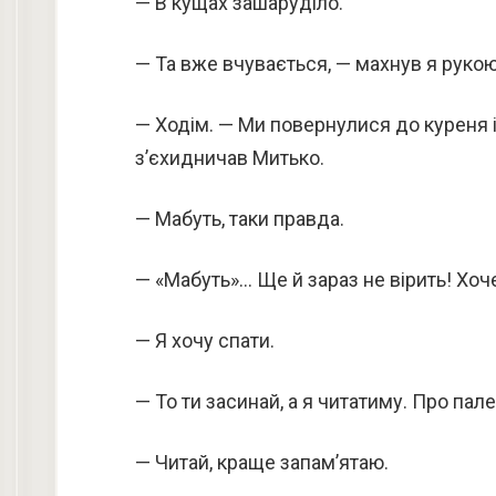
— В кущах зашаруділо.
— Та вже вчувається, — махнув я рукою
— Ходім. — Ми повернулися до куреня і
з’єхидничав Митько.
— Мабуть, таки правда.
— «Мабуть»… Ще й зараз не вірить! Хоч
— Я хочу спати.
— То ти засинай, а я читатиму. Про пал
— Читай, краще запам’ятаю.