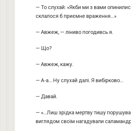
— То слухай: «Якби ми з вами опинились
склалося б приємне враження…»
— Авжеж, — ліниво погодивсь я.
— Що?
— Авжеж, кажу.
— А-а… Ну слухай далі. Я вибірково…
— Давай.
— «…Лиш зрідка мертву тишу порушував
виглядом своїм нагадували саламандр,