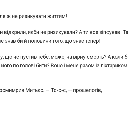
— Але ж не ризикувати життям!
и відкрили, якби не ризикували? А ти все зіпсував! Та
, не знав би й половини того, що знає тепер!
му, що не пустив тебе, може, на вірну смерть? А коли б
 його по голові бити? Воно і мене разом із ліхтариком
ромимрив Митько. — Тс-с-с, — прошепотів,