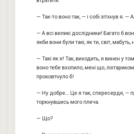
втратити.
— Так-то воно так, — і собі зітхнув я. 
— А всі великі дослідники! Багато б вон
якби вони були такі, як ти, світ, мабуть
— Такі як я! Так, виходить, я винен у то
воно тебе вхопило, мені що, ліхтариком
проковтнуло б!
— Ну добре… Це я так, спересердя, — п
торкнувшись мого плеча.
— Що?