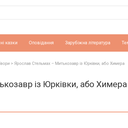
ні казки
Оповідання
Зарубіжна література
Те
Твори
>
Ярослав Стельмах – Митькозавр із Юрківки, або Химера
козавр із Юрківки, або Химера