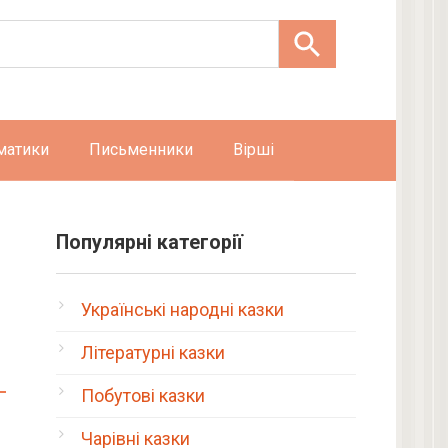
матики
Письменники
Вірші
Популярні категорії
Українські народні казки
Літературні казки
Побутові казки
Чарівні казки