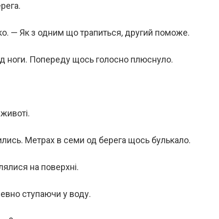
рега.
ко. — Як з одним що трапиться, другий поможе.
під ноги. Попереду щось голосно плюснуло.
животі.
ились. Метрах в семи од берега щось булькало.
лялися на поверхні.
певно ступаючи у воду.