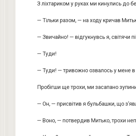
З ліхтариком у руках ми кинулись до бе
— Тільки разом, — на ходу кричав Мить
— Звичайно! — відгукнувсь я, світячи 
— Туди!
— Туди! — тривожно озвалось у мене в 
Пробігши ще трохи, ми засапано зупин
— Он, — присвітив я бульбашки, що з’яв
— Воно, — потвердив Митько, трохи не