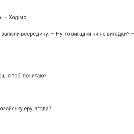
. — Ходімо.
 залізли всередину. — Ну, то вигадки чи не вигадки? 
еш, я тобі почитаю?
еозойську еру, згода?