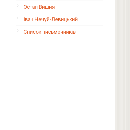
Остап Вишня
Іван Нечуй-Левицький
Список письменників