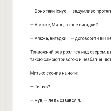
— Воно таки існує, — задумливо протяг
— А може, Митю, то все вигадки?
— Аякже, вигадки… — договорити він не
Тривожний рев розлігся над озером, вд
такою самою тривогою й незбагненністю 
Митько скочив на ноги:
— Ти чув?
— Чув, — ледь озвався я.