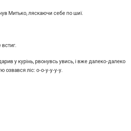
нув Митько, ляскаючи себе по шиї.
 встиг.
арив у курінь, рвонувсь увись, і вже далеко-далеко
озвався ліс: о-о-у-у-у-у.