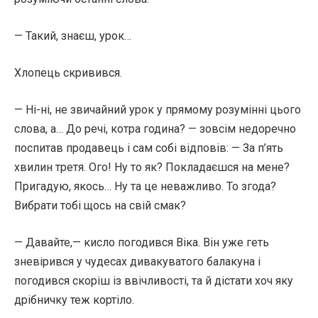
— Такий, знаєш, урок…
Хлопець скривився.
— Ні-ні, не звичайний урок у прямому розумінні цього
слова, а… До речі, котра година? — зовсім недоречно
поспитав продавець і сам собі відповів: — За п’ять
хвилин третя. Ого! Ну то як? Покладаєшся на мене?
Пригадую, якось… Ну та це неважливо. То згода?
Вибрати тобі щось на свій смак?
— Давайте,— кисло погодився Віка. Він уже геть
зневірився у чудесах дивакуватого балакуна і
погодився скоріш із ввічливості, та й дістати хоч яку
дрібничку теж кортіло.