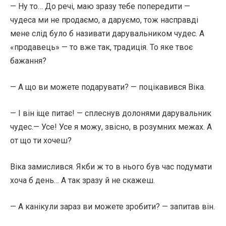
— Ну то… До речі, маю зразу тебе попередити —
чудеса ми не продаємо, а даруємо, тож насправді
мене слід було б називати дарувальником чудес. А
«продавець» — то вже так, традиція. То яке твоє
бажання?
— А що ви можете подарувати? — поцікавився Віка.
— І він іще питає! — сплеснув долонями дарувальник
чудес.— Усе! Усе я можу, звісно, в розумних межах. А
от що ти хочеш?
Віка замислився. Якби ж то в нього був час подумати
хоча б день… А так зразу й не скажеш.
— А канікули зараз ви можете зробити? — запитав він.