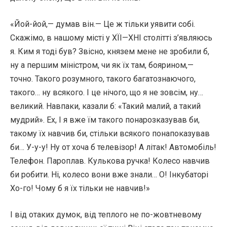
«Йой-йой,— думав він.— Це ж тільки уявити собі.
Скажімо, в нашому місті у ХЇІ—ХНІ столітті з’являюсь
я. Ким я тоді був? Звісно, князем мене не зробили б,
ну а першим міністром, чи як їх там, боярином,—
точно. Такого розумного, такого багатознаючого,
такого… ну всякого. І це нічого, що я не зовсім, ну…
великий. Навпаки, казали б: «Такий малий, а такий
мудрий». Ех, І я вже їм такого понарозказував би,
такому їх навчив би, стільки всякого понапоказував
би… У-у-у! Ну от хоча б телевізор! А літак! Автомобіль!
Телефон. Пароплав. Кулькова ручка! Колесо навчив
би робити. Ні, колесо вони вже знали… О! Інкубаторі
Хо-го! Чому б я їх тільки не навчив!»
І від отаких думок, від теплого не по-жовтневому