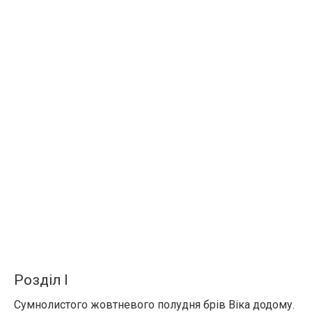
Розділ І
Сумнолистого жовтневого полудня брів Віка додому.