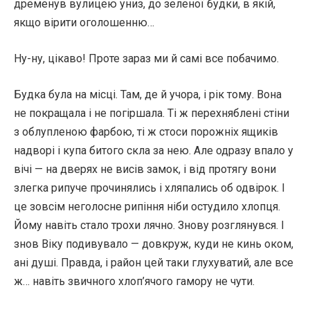
дременув вулицею униз, до зеленої будки, в якій,
якщо вірити оголошенню…
Ну-ну, цікаво! Проте зараз ми й самі все побачимо.
Будка була на місці. Там, де й учора, і рік тому. Вона
не покращала і не погіршала. Ті ж перехняблені стіни
з облупленою фарбою, ті ж стоси порожніх ящиків
надворі і купа битого скла за нею. Але одразу впало у
вічі — на дверях не висів замок, і від протягу вони
злегка рипуче прочинялись і хляпались об одвірок. І
це зовсім неголосне рипіння ніби остудило хлопця.
Йому навіть стало трохи лячно. Знову розглянувся. І
знов Віку подивувало — довкруж, куди не кинь оком,
ані душі. Правда, і район цей таки глухуватий, але все
ж… навіть звичного хлоп’ячого гамору не чути.