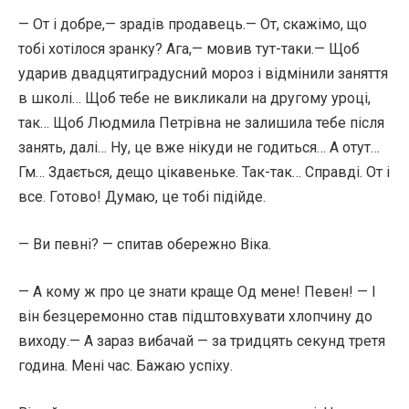
— От і добре,— зрадів продавець.— От, скажімо, що
тобі хотілося зранку? Ага,— мовив тут-таки.— Щоб
ударив двадцятиградусний мороз і відмінили заняття
в школі… Щоб тебе не викликали на другому уроці,
так… Щоб Людмила Петрівна не залишила тебе після
занять, далі… Ну, це вже нікуди не годиться… А отут…
Гм… Здається, дещо цікавеньке. Так-так… Справді. От і
все. Готово! Думаю, це тобі підійде.
— Ви певні? — спитав обережно Віка.
— А кому ж про це знати краще Од мене! Певен! — І
він безцеремонно став підштовхувати хлопчину до
виходу.— А зараз вибачай — за тридцять секунд третя
година. Мені час. Бажаю успіху.