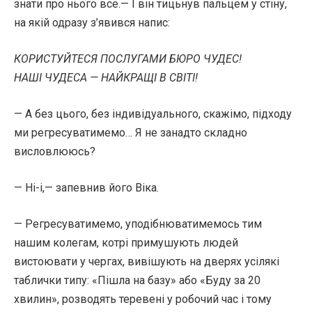
знати про нього все.— І він тицьнув пальцем у стіну,
на якій одразу з’явився напис:
КОРИСТУЙТЕСЯ ПОСЛУГАМИ БЮРО ЧУДЕС!
НАШІ ЧУДЕСА — НАЙКРАЩІ В СВІТІ!
— А без цього, без індивідуального, скажімо, підходу
ми регресуватимемо… Я не занадто складно
висловлююсь?
— Ні-і,— запевнив його Віка.
— Регресуватимемо, уподібнюватимемось тим
нашим колегам, котрі примушують людей
вистоювати у чергах, вивішують на дверях усілякі
таблички типу: «Пішла на базу» або «Буду за 20
хвилин», розводять теревені у робочий час і тому