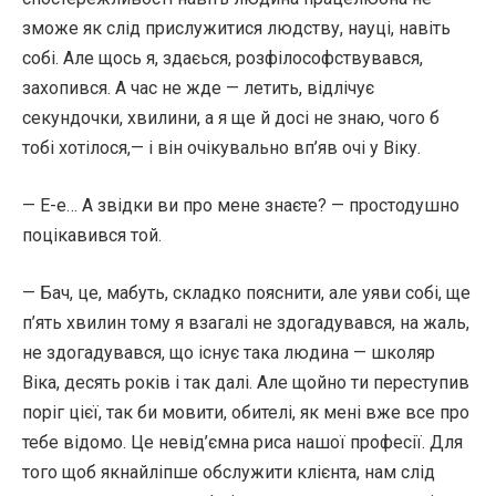
зможе як слід прислужитися людству, науці, навіть
собі. Але щось я, здаєься, розфілософствувався,
захопився. А час не жде — летить, відлічує
секундочки, хвилини, а я ще й досі не знаю, чого б
тобі хотілося,— і він очікувально вп’яв очі у Віку.
— Е-е… А звідки ви про мене знаєте? — простодушно
поцікавився той.
— Бач, це, мабуть, складко пояснити, але уяви собі, ще
п’ять хвилин тому я взагалі не здогадувався, на жаль,
не здогадувався, що існує така людина — школяр
Віка, десять років і так далі. Але щойно ти переступив
поріг цієї, так би мовити, обителі, як мені вже все про
тебе відомо. Це невід’ємна риса нашої професії. Для
того щоб якнайліпше обслужити клієнта, нам слід