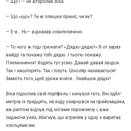
— Що? — не второпав Віка.
— Що «що»? Ти ж пляшки приніс, чи як?
— Е-е… Ні,— відказав спантеличено.
— То чого ж тоді грюкати? «Дядю-дядю!» Я от зараз
вийду та покажу тобі дядю. І тьотю покажу.
Племінничок! Ходять тут усякі. Давай-давай звідси.
Так і нишпорять. Так і лізуть. Школяр називається!
Замість того, щоб уроки вчити… Знайшов дядю!
Віка підхопив свій портфель і кинувся геть. Він одбіг
метрів із тридцять, на ходу озирнувся на прийомщика,
аж раптом відчув під ногами порожнечу і, вже
падаючи униз, збагнув, що втрапив у одну з виритих
хлопцями ям.