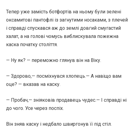
Тепер уже замість ботфортів на ньому були зелені
оксамитові пантофлі із загнутими носаками, з плечей
і справді спускався аж до землі довгий смугастий
халат, а на голові чомусь виблискувала пожежна
каска початку століття.
— Ну як? — переможно глянув він на Віку.
— Здорово,— посміхнувся хлопець.— А навіщо вам
оце? — вказав на каску.
— Пробач,— зніяковів продавець чудес.— І справді ні
до чого. Усе через поспіх.
Він зняв каску і недбало швиргонув її під стіл.