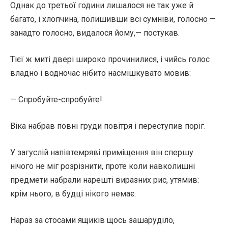
Однак до третьої години лишалося не так уже й
багато, і хлопчина, полишивши всі сумніви, голосно —
занадто голосно, видалося йому,— постукав.
Тієї ж миті двері широко прочинилися, і чийсь голос
владно і водночас нібито насмішкувато мовив:
— Спробуйте-спробуйте!
Віка набрав повні груди повітря і переступив поріг.
У загуслій напівтемряві приміщення він спершу
нічого не міг розрізнити, проте коли навколишні
предмети набрали нарешті виразних рис, утямив:
крім нього, в будці нікого немає.
Нараз за стосами ящиків щось зашаруділо,