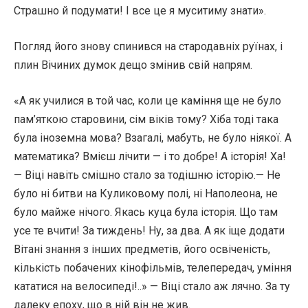
Страшно й подумати! І все це я муситиму знати».
Погляд його знову спинився на стародавніх руїнах, і
плин Вічиних думок дещо змінив свій напрям.
«А як училися в той час, коли це каміння ще не було
пам’яткою старовини, сім віків тому? Хіба тоді така
була іноземна мова? Взагалі, мабуть, не було ніякої. А
математика? Вмієш лічити — і то добре! А історія! Ха!
— Віці навіть смішно стало за тодішню історію.— Не
було ні битви на Куликовому полі, ні Наполеона, не
було майже нічого. Якась куца була історія. Що там
усе те вчити! За тиждень! Ну, за два. А як іще додати
Вітані знання з інших предметів, його освіченість,
кількість побачених кінофільмів, телепередач, уміння
кататися на велосипеді!..» — Віці стало аж лячно. За ту
далеку епоху, що в ній він не жив.