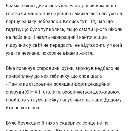
брама важко дивилась удалечінь, розчинялась до
гостей чи мандрівних купців і замикалася наглухо на
першу ознаку небезпеки. Колись тут… Ет, навіщо
гадати, що було тут колись, якщо сам ти цього ніколи
не побачиш. І навіть найкращий і найточніший
підручник у світі не передасть, не відтворить у твоїй
уяві те незнане, похоране віками життя.
Віка поминув старовинні руїни, зиркнув недбало на
прикріплену до них табличку, що сповіщала:
«Пам’ятка старовини, залишки фортифікаційної
споруди XII—XIII століття, охороняється державою»,
пройшов у глуху алейку і опустився на лаву. Додому
йти не хотілося.
Було безлюдно й тихо у скверику, сонце не по-
осінньому припікало, і Віка, сидячи на вишаруваній,