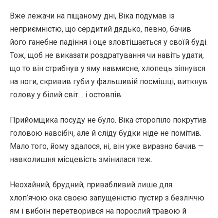
Вже лежачи на піщаному дні, Віка подумав із
неприємністю, що сердитий дядько, певно, бачив
його ганебне падіння і оце зловтішається у своїй буді.
Тож, щоб не виказати роздратування чи навіть удати,
що то він стрибнув у яму навмисне, хлопець зіпнувся
на ноги, скривив губи у фальшивій посмішці, виткнув
голову у білий світ… і остовпів.
Прийомщика посуду не було. Віка сторопіло покрутив
головою навсібіч, але й сліду будки ніде не помітив.
Мало того, йому здалося, ні, він уже виразно бачив —
навколишня місцевість змінилася теж.
Неохайний, брудний, привабливий лише для
хлоп’ячою ока своєю запущеністю пустир з безліччю
ям і вибоїн перетворився на порослий травою й