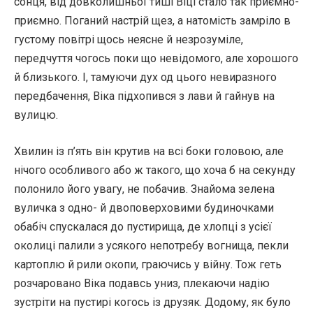
сонця, від довколишньої тиші Віці стало так приємно-
приємно. Поганий настрій щез, а натомість замріло в
густому повітрі щось неясне й незрозуміле,
передчуття чогось поки що невідомого, але хорошого
й близького. І, тамуючи дух од цього невиразного
передбачення, Віка підхопився з лави й гайнув на
вулицю.
Хвилин із п’ять він крутив на всі боки головою, але
нічого особливого або ж такого, що хоча б на секунду
полонило його увагу, не побачив. Знайома зелена
вуличка з одно- й двоповерховими будиночками
обабіч спускалася до пустирища, де хлопці з усієї
околиці палили з усякого непотребу вогнища, пекли
картоплю й рили окопи, граючись у війну. Тож геть
розчаровано Віка подавсь униз, плекаючи надію
зустріти на пустирі когось із друзяк. Додому, як було