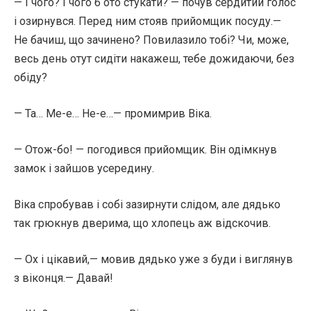
— І чого? І чого б ото стукати? — почув сердитий голос
і озирнувся. Перед ним стояв прийомщик посуду.—
Не бачиш, що зачинено? Повилазило тобі? Чи, може,
весь день отут сидіти накажеш, тебе дожидаючи, без
обіду?
— Та… Ме-е… Не-е…— промимрив Віка.
— Отож-бо! — погодився прийомщик. Він одімкнув
замок і зайшов усередину.
Віка спробував і собі зазирнути слідом, але дядько
так грюкнув дверима, що хлопець аж відскочив.
— Ох і цікавий,— мовив дядько уже з буди і виглянув
з віконця.— Давай!