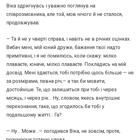
Віка здригнувсь і уважно поглянув на
співрозмовника, але той, мов нічого й не сталося,
продовжував:
— Та й не у чверті справа, і навіть не в річних оцінках.
Вибач мені, мій юний друже, бажання твої надто
примітивні, і я не помилюсь, коли скажу: мілко
плаваєте, юначе, мілко плаваєте. Покладись на мій
досвід. Мені здається, тобі потрібно щось більше — не
за розмірами, певна річ,— а так би мовити,
достойніше. Те, що залишиться при тобі і через
місяць, і через рік… Ну, словом, якесь внутрішнє
переконання, таке, що згодилось би тобі у
подальшому житті… Га?
— Ну… Може…— погодився Віка, не зовсім, проте,
розуміючи останні слова.