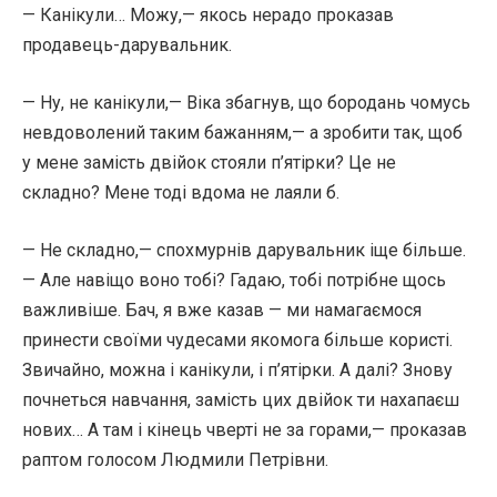
— Канікули… Можу,— якось нерадо проказав
продавець-дарувальник.
— Ну, не канікули,— Віка збагнув, що бородань чомусь
невдоволений таким бажанням,— а зробити так, щоб
у мене замість двійок стояли п’ятірки? Це не
складно? Мене тоді вдома не лаяли б.
— Не складно,— спохмурнів дарувальник іще більше.
— Але навіщо воно тобі? Гадаю, тобі потрібне щось
важливіше. Бач, я вже казав — ми намагаємося
принести своїми чудесами якомога більше користі.
Звичайно, можна і канікули, і п’ятірки. А далі? Знову
почнеться навчання, замість цих двійок ти нахапаєш
нових… А там і кінець чверті не за горами,— проказав
раптом голосом Людмили Петрівни.