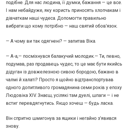
подібне. Для нас людина, її думки, бажання — це все.
І нам небайдуже, яку користь приносять хлопчакам і
дівчаткам наші чудеса. Допомогти правильно
вибрати що кому потрібно — наш святий обов’язок.
— А чому ви так одягнені? — запитав Віка.
— А-а,— посміхнувся балакучий молодик.— Ти, певно,
подумав, раз продавець чудес, то це має бути якийсь
дідуган із довжелезною сивою бородою, бажано в
чалмі й халаті? Просто я щойно відтранспортував
одного допитливого громадянина семи років у епоху
Людовіка XIV. Знаєш, усілякі там дуелі, шпаги — і не
встиг перевдягнутись. Якщо хочеш — будь ласка.
Він спритно шмигонув за ящики і негайно з’явився
знову.