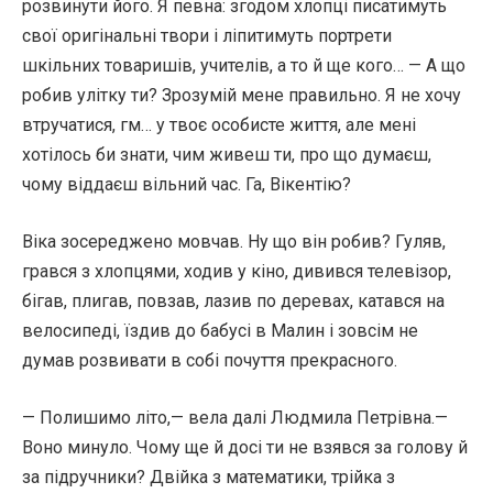
розвинути його. Я певна: згодом хлопці писатимуть
свої оригінальні твори і ліпитимуть портрети
шкільних товаришів, учителів, а то й ще кого… — А що
робив улітку ти? Зрозумій мене правильно. Я не хочу
втручатися, гм… у твоє особисте життя, але мені
хотілось би знати, чим живеш ти, про що думаєш,
чому віддаєш вільний час. Га, Вікентію?
Віка зосереджено мовчав. Ну що він робив? Гуляв,
грався з хлопцями, ходив у кіно, дивився телевізор,
бігав, плигав, повзав, лазив по деревах, катався на
велосипеді, їздив до бабусі в Малин і зовсім не
думав розвивати в собі почуття прекрасного.
— Полишимо літо,— вела далі Людмила Петрівна.—
Воно минуло. Чому ще й досі ти не взявся за голову й
за підручники? Двійка з математики, трійка з