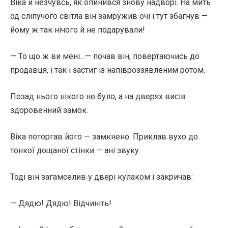
Віка й незчувсь, як опинився знову надворі. На мить
од сліпучого світла він замружив очі і тут збагнув —
йому ж так нічого й не подарували!
— То що ж ви мені…— почав він, повертаючись до
продавця, і так і застиг із напівроззявленим ротом.
Позад нього нікого не було, а на дверях висів
здоровенний замок.
Віка поторгав його — замкнено. Приклав вухо до
тонкої дощаної стінки — ані звуку.
Тоді він загамселив у двері кулаком і закричав:
— Дядю! Дядю! Відчиніть!