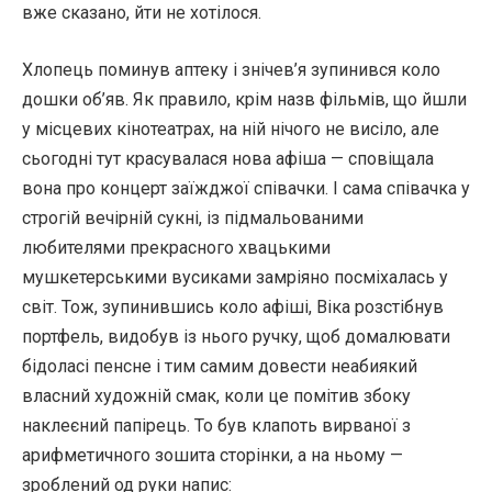
вже сказано, йти не хотілося.
Хлопець поминув аптеку і знічев’я зупинився коло
дошки об’яв. Як правило, крім назв фільмів, що йшли
у місцевих кінотеатрах, на ній нічого не висіло, але
сьогодні тут красувалася нова афіша — сповіщала
вона про концерт заїжджої співачки. І сама співачка у
строгій вечірній сукні, із підмальованими
любителями прекрасного хвацькими
мушкетерськими вусиками замріяно посміхалась у
світ. Тож, зупинившись коло афіші, Віка розстібнув
портфель, видобув із нього ручку, щоб домалювати
бідоласі пенсне і тим самим довести неабиякий
власний художній смак, коли це помітив збоку
наклеєний папірець. То був клапоть вирваної з
арифметичного зошита сторінки, а на ньому —
зроблений од руки напис: