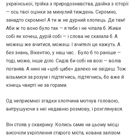
української, трійка з природознавства, двійка з історії
— ось твої оцінки за минулий тиждень. Скромно,
занадто скромно! А ти ж не дурний хлопець. Де там!
Аби ж то воно було так — я тебе і не чіпала б. Живи
собі як хочеш, дурій собі — і слова не сказала б. А
можеш же вчитися, можеш. І вчителі це кажуть. А
без знань, Вікентію, у наш час… Було б то раніше —
тоді, може, інше діло. Сидів би собі на возі — волів
поганяв. А нині на «цоб-цабе» далеко не заїдеш. Тож
візьмися за розум і підтягнись, підтягнись, бо вже й
кінець чверті не за горами.
Од неприємної згадки хлопчина мотнув головою,
витрушуючи з неї недавню розмову, і розглянувся.
Він стояв у скверику. Колись саме на цьому місці
височіли укріплення старого міста, кована залізом