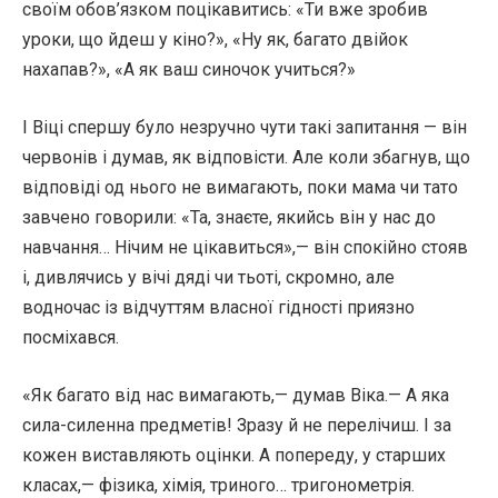
своїм обов’язком поцікавитись: «Ти вже зробив
уроки, що йдеш у кіно?», «Ну як, багато двійок
нахапав?», «А як ваш синочок учиться?»
І Віці спершу було незручно чути такі запитання — він
червонів і думав, як відповісти. Але коли збагнув, що
відповіді од нього не вимагають, поки мама чи тато
завчено говорили: «Та, знаєте, якийсь він у нас до
навчання… Нічим не цікавиться»,— він спокійно стояв
і, дивлячись у вічі дяді чи тьоті, скромно, але
водночас із відчуттям власної гідності приязно
посміхався.
«Як багато від нас вимагають,— думав Віка.— А яка
сила-силенна предметів! Зразу й не перелічиш. І за
кожен виставляють оцінки. А попереду, у старших
класах,— фізика, хімія, триного… тригонометрія.