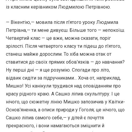
із класним керівником Людмилою Петрівною.
— Вікентію,— мовила після п’ятого уроку Людмила
Петрівна,— ти мене дивуєш. Більше того — непокоїш.
Четвертий клас — це вже, можна сказати, поріг
зрілості. Після четвертого класу ти підеш до п’ятого,
станеш майже дорослим. То хіба можна отак от
ставитися до своїх прямих обов’язків — до навчання?
Ну перші дні — я ще розумію. Спогади про літо,
відвик сидіти за підручниками… Хоча от, наприклад,
Мишко! Усі канікули трудився над оповіданням про
красу рідного краю. А Сашко ліпив скульптуру. І це
нічого, що сюжетну лінію Мишко запозичив у Квітки-
Основ’яненка, а описи природи у Гоголя; це нічого, що
Сашко ліпив самого себе,— у дітей є почуття
прекрасного, і вони намагаються зміцнити й