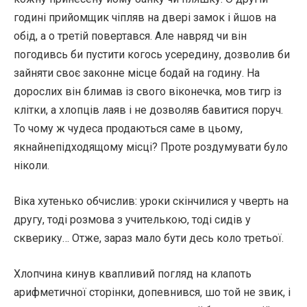
годині прийомщик чіпляв на двері замок і йшов на
обід, а о третій повертався. Але навряд чи він
погодивсь би пустити когось усередину, дозволив би
зайняти своє законне місце бодай на годину. На
дорослих він блимав із свого віконечка, мов тигр із
клітки, а хлопців лаяв і не дозволяв бавитися поруч.
То чому ж чудеса продаються саме в цьому,
якнайнепідходящому місці? Проте роздумувати було
ніколи.
Віка хутенько обчислив: уроки скінчилися у чверть на
другу, тоді розмова з учителькою, тоді сидів у
скверику… Отже, зараз мало бути десь коло третьої.
Хлопчина кинув квапливий погляд на клапоть
арифметичної сторінки, допевнився, шо той не звик, і