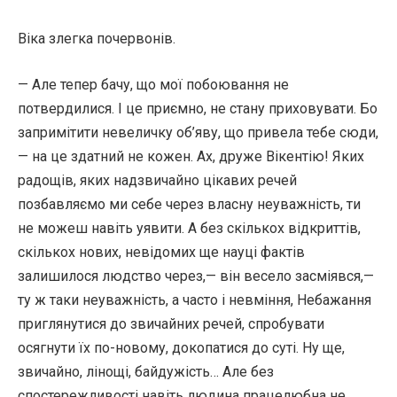
Віка злегка почервонів.
— Але тепер бачу, що мої побоювання не
потвердилися. І це приємно, не стану приховувати. Бо
запримітити невеличку об’яву, що привела тебе сюди,
— на це здатний не кожен. Ах, друже Вікентію! Яких
радощів, яких надзвичайно цікавих речей
позбавляємо ми себе через власну неуважність, ти
не можеш навіть уявити. А без скількох відкриттів,
скількох нових, невідомих ще науці фактів
залишилося людство через,— він весело засміявся,—
ту ж таки неуважність, а часто і невміння, Небажання
приглянутися до звичайних речей, спробувати
осягнути їх по-новому, докопатися до суті. Ну ще,
звичайно, лінощі, байдужість… Але без
спостережливості навіть людина працелюбна не