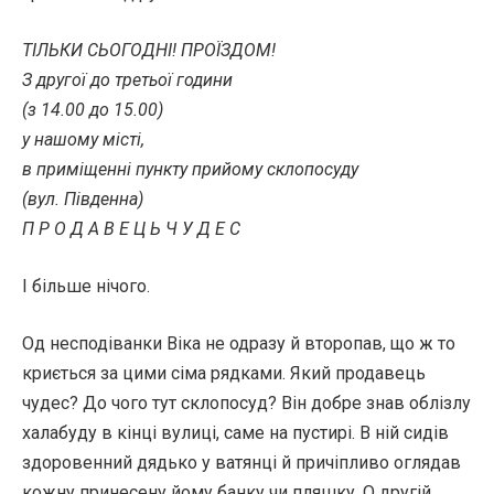
ТІЛЬКИ СЬОГОДНІ! ПРОЇЗДОМ!
З другої до третьої години
(з 14.00 до 15.00)
у нашому місті,
в приміщенні пункту прийому склопосуду
(вул. Південна)
П Р О Д А В Е Ц Ь Ч У Д Е С
І більше нічого.
Од несподіванки Віка не одразу й второпав, що ж то
криється за цими сіма рядками. Який продавець
чудес? До чого тут склопосуд? Він добре знав облізлу
халабуду в кінці вулиці, саме на пустирі. В ній сидів
здоровенний дядько у ватянці й причіпливо оглядав
кожну принесену йому банку чи пляшку. О другій