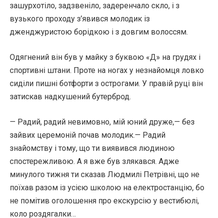
зашурхотіло, задзвеніло, задеренчало скло, і з
вузького проходу з’явився молодик із
дженджуристою борідкою і з довгим волоссям.
Одягнений він був у майку з буквою «Д» на грудях і
спортивні штани. Проте на ногах у незнайомця ловко
сиділи пишні ботфорти з острогами. У правій руці він
затискав надкушений бутерброд.
— Радий, радий невимовно, мій юний друже,— без
зайвих церемоній почав молодик.— Радий
знайомству і тому, що ти виявився людиною
спостережливою. А я вже був злякався. Адже
минулого тижня ти сказав Людмилі Петрівні, що не
поїхав разом із усією школою на електростанцію, бо
не помітив оголошення про екскурсію у вестибюлі,
коло роздягалки…