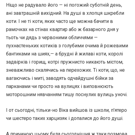
Ніщо не радувало його — ні погожий суботній день,
ані завтрашній вихідний. На душі в хлопця шкребли
коти. І не ті коти, яких часто ще можна бачити в
рамочках на стінах квартир або ж базарного дня у
тьоть чи дядь з червоними обличчями —
пухнастеньких котиків з голубими очима й рожевими
бантиками на шиях,— а брудні й жилаві коти, королі
задвірків і горищ, котрі пружнисто никають містом,
зневажливо скалячись на перехожих. Ті коти, що, не
вагаючись і миті, заводять одчайдушні бійки за
парканами чи просто на вулицях і виповнюють
моторошним нявчанням тишу поснулих вулиць уночі.
І от сьогодні, тільки-но Віка вийшов із школи, п’ятеро
чи шестеро таких харцизяк і допалися до його душі.
А причиною цьому була сьогоднішня ж таки розмова