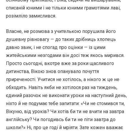
списаній юними і не тільки юними грамотіями лаві,
розімліло замислився.
Власне, не розмова з учителькою порушила його
душевну рівновагу — до таких дрібниць хлопець
давно звик, і не спогад про оцінки — із цими
житейськими незгодами він досі теж якось мирився.
Просто сьогодні, вкотре вже за роки щасливого
дитинства, Вікою знов опанувало почуття
приреченості. Учитися не хотілось, а нікого ж це не
обходить. Навіть якби не хотілося раз на тиждень,
єдиний разочок не виконати уроки на наступний день,
ніхто й не подумає тебе запитати: «Чи не стомився ти,
Вікуню, від уроків? Чи хотів би ти не вчити на завтра
англійську? Чи погодивсь би ти не піти завтра до
школи?» Ні, про це годі й мріяти. Зате кожен вважає