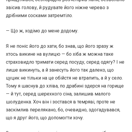
звісив голову, й рудувате його ніжне черево з
дрібними сосками затремтіло.
— Що ж, ходімо до мене додому.
Я не поніс його до хати, бо знав, що його зразу ж
хтось викине на вулицю — бо хіба ж можна таке
страховидло тримати серед посуду, серед одягу? І не
лише викинуть, а й занесуть його так далеко, що
цуцик не тільки на це обійстя не втрапить, а й у село.
Тому я шаснув до хліва, по драбині здерся на горище
— й тут, серед шерехкого сіна, залишив малого
шолуденка. Хоч він і зостався в темряві, проте не
заскімлив перелякано, бо, очевидно, здогадувався,
що я друг його, що допомогти хочу.