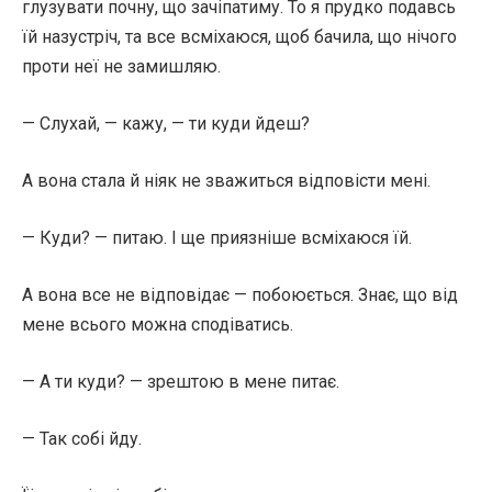
глузувати почну, що зачіпатиму. То я прудко подавсь
їй назустріч, та все всміхаюся, щоб бачила, що нічого
проти неї не замишляю.
— Слухай, — кажу, — ти куди йдеш?
А вона стала й ніяк не зважиться відповісти мені.
— Куди? — питаю. І ще приязніше всміхаюся їй.
А вона все не відповідає — побоюється. Знає, що від
мене всього можна сподіватись.
— А ти куди? — зрештою в мене питає.
— Так собі йду.