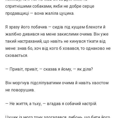
спритнішими собаками, якби не добре серце
продавщиці — вона жаліла цуцика.
Я зразу його побачив — сидів під кущем блекоти й
жалібно дивився на мене закислими очима. Він уже
такий настраханий, що навіть не кинувся тікати від
мене: знав бо, хоч від кого б ховався, то однаково не
сховається.
— Привіт, привіт, — сказав я йому, — як діла?
Він моргнув підсліпуватими очима й навіть хвостом
не поворушив.
— Не життя, а тьху, — вгадав я собачий настрій.
Цуцик із мого тону здогадався, либонь, що бити його