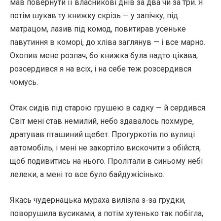
мав повернути її власникові днів за два чи за три. Я
потім шукав ту книжку скрізь — у запічку, під
матрацом, лазив під комод, повитирав усеньке
павутиння в коморі, до хліва заглянув — і все марно.
Охопив мене розпач, бо книжка була надто цікава,
розсердився я на всіх, і на себе теж розсердився
чомусь.
Отак сидів під старою грушею в садку — й сердився.
Світ мені став немилий, небо здавалось похмуре,
дратував пташиний щебет. Прогуркотів по вулиці
автомобіль, і мені не закортіло вискочити з обійстя,
щоб подивитись на нього. Пролітали в синьому небі
лелеки, а мені то все було байдужісінько.
Якась чудернацька мураха вилізла з-за грудки,
поворушила вусиками, а потім хутенько так побігла,