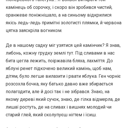
камінець об сорочку, і скоро він зробився чистий,
оранжеве поніжнішало, а на синьому відкрилися
якісь ледь-ледь примітні золотисті плямки, й червона
цятка заяскріла вогником.
Де в нашому садку міг узятися цей камінчик? Я знав,
либонь, кожну грудку землі тут. Під сливами в нас
бита цегла лежить, поіржавіла бляха, лахміття. До
яблуні ренет підкочено великий камінь, щоб нам,
дітям, було легше вилазити і рвати яблука. Ген чорніє
розсохла бочка, яку батько давно вже збирається
полагодити, але й досі так і не зібрався. Знаю, на
якому дереві який сучок, знаю, де гілка відмерла, де
лишаї ростуть, де на сливах і вишнях молодий чи
старий глей, який сколупуєш нігтем і їсиш.