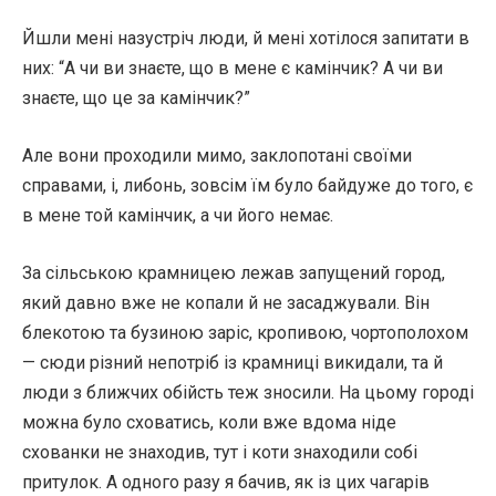
Йшли мені назустріч люди, й мені хотілося запитати в
них: “А чи ви знаєте, що в мене є камінчик? А чи ви
знаєте, що це за камінчик?”
Але вони проходили мимо, заклопотані своїми
справами, і, либонь, зовсім їм було байдуже до того, є
в мене той камінчик, а чи його немає.
За сільською крамницею лежав запущений город,
який давно вже не копали й не засаджували. Він
блекотою та бузиною заріс, кропивою, чортополохом
— сюди різний непотріб із крамниці викидали, та й
люди з ближчих обійсть теж зносили. На цьому городі
можна було сховатись, коли вже вдома ніде
схованки не знаходив, тут і коти знаходили собі
притулок. А одного разу я бачив, як із цих чагарів