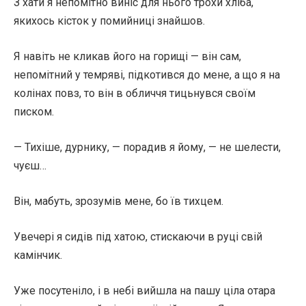
З хати я непомітно виніс для нього трохи хліба,
якихось кісток у помийниці знайшов.
Я навіть не кликав його на горищі — він сам,
непомітний у темряві, підкотився до мене, а що я на
колінах повз, то він в обличчя тицьнувся своїм
писком.
— Тихіше, дурнику, — порадив я йому, — не шелести,
чуєш…
Він, мабуть, зрозумів мене, бо їв тихцем.
Увечері я сидів під хатою, стискаючи в руці свій
камінчик.
Уже посутеніло, і в небі вийшла на пашу ціла отара