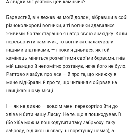
А звідки міг узятись цей камінчик?
Барвистий, він лежав на моїй долоні, зібравши в собі
різнокольорові вогники, а ті вогники здавалися
живими, бо так старанно я натер свою знахідку. Коли
перевернути камінчик, то вогники спалахували
іншими відтінками, — і поки я дивився, як той
камінець міниться розмаїтими своїми барвами, гнів
мій швидко й непомітно розтанув, наче його не було.
Раптово я забув про все — й про те, що книжку в
мене відібрали, й про те, що читання я обірвав на
найцікавішому місці.
І — як не дивно — зовсім мені перекортіло йти до
хліва й бити нашу Ласку. Не те, що я пошкодував її
(бо хіба можна пошкодувати таку забрьоху, таку
заброду, від якої ні спасу, ні порятунку немає), а