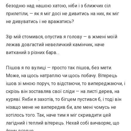
безодню над нашою хатою, ніби і з ближчих сіл
прилетіли, — як я міг досі не дивитись на них, як міг
не дивуватись і не вражатись?
Зір мій стомився, опустив я голову — в жмені моїй
лежав довгастий невеличкий камінчик, наче
витканий з різних барв…
Пішов я по вулиці — просто так пішов, без мети.
Може, на щось натраплю чи щось побачу. Вітерець
ішов зі мною поруч, то відстаючи, то випереджаючи, і
скрізь він зоставляв свої сліди — на листі дерев, на
куряві. Якби я захотів, то бігцем пустився б, і тоді він
нізащо мене не випередив би, але мені чомусь не
хотілось того. Так, наче тим я міг скривдити цей
лагідний і теплий вітерець. Нехай собі вичворяє, що
йому вгодно.