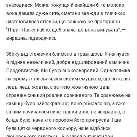
знаходився. Може, покупця й знайшли б, та молоко
вона давала дуже сите, сметани завжди в глечиках
настоювалося стільки, що ложкою не прогорнеш.
“Піду і Ласку наб’ю, щоб знала, це вона винувата”, —
вирішив, підводячись.
Збоку від стежечки блимало в траві щось. Я нагнувся
й підняв невеличкий, добре відшліфований камінчик.
Продовгастий, він був різнокольоровий. Одна плямка
на сірому її тлі світилася сивим смушком, що по краях
ледь-ледь жовтів, а за тією жовтизною цвів
справжнісінький розлив оранжевого. Те оранжеве на
камінці було найяскравіше, воно вбирало зір, а вже
за ним починалося синє, тільки воно не яскравіло, а
бліде було, наче хто порохом його притрусив. І ще
була цятка червоного кольору, наче відблиск
піонерського галстука… Я взявся витирати той