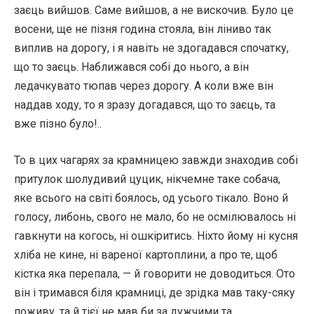
заєць вийшов. Саме вийшов, а не вискочив. Було це
восени, ще не пізня година стояла, він ліниво так
виплив на дорогу, і я навіть не здогадався спочатку,
що то заєць. Наближався собі до нього, а він
ледачкувато тюпав через дорогу. А коли вже він
наддав ходу, то я зразу догадався, що то заєць, та
вже пізно було!..
То в цих чагарях за крамницею завжди знаходив собі
притулок шолудивий цуцик, нікчемне таке собача,
яке всього на світі боялось, од усього тікало. Воно й
голосу, либонь, свого не мало, бо не осмілювалось ні
гавкнути на когось, ні ошкіритись. Ніхто йому ні кусня
хліба не кине, ні вареної картоплини, а про те, щоб
кістка яка перепала, — й говорити не доводиться. Ото
він і тримався біля крамниці, де зрідка мав таку-сяку
поживу, та й тієї не мав би за дужчими та