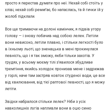
просто я перестав думати про неї. Нехай собі стоїть у
хліві, нехай собі ремиґає, бо напаслась, та й гички їй у
жолоб підклали.
Все ще тримаючи на долоні камінчик, я підвів угору
голову — і знову побачив над собою лелек. Летіли
вони невисоко, летіли плавно, і стільки легкості було
в їхньому льоті, що зненацька в мені прокинулася
певність, що і я так зможу, якби тільки захотів. У
грудях, у всьому моєму тілі з’явилося збудливе
тремтіння, якийсь холодок пронизав мене і задрижав
у горлі, наче там застряв ковток студеної води, це все
від хвилювання, від тієї раптової певності, що я можу
летіти.
Звідки набралося стільки лелек? Ніби з усіх
навколишніх лугів напливли вони в оцю синю