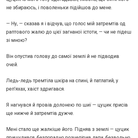
не збираюсь, і поволеньки підійшов до мене.
— Ну, — сказав я і відчув, що голос мій затремтів од
раптового жалю до цієї загнаної істоти, — чи не підеш
зі мною?
Він опустив голову до самої землі й не підводив
очей.
Ледь-ледь тремтіла шкіра на спині, й патлатий, у
реп’яхах, хвіст здригався.
Я нагнувся й провів долонею по шиї — цуцик присів
ще нижче й затремтів дужче.
Мені стало ще жалкіше його. Підняв з землі — цуцик
прищулився, безпорадно розчепірив лапи, безвольно