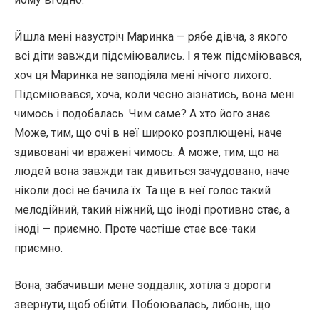
Йшла мені назустріч Маринка — рябе дівча, з якого
всі діти завжди підсміювались. І я теж підсміювався,
хоч ця Маринка не заподіяла мені нічого лихого.
Підсміювався, хоча, коли чесно зізнатись, вона мені
чимось і подобалась. Чим саме? А хто його знає.
Може, тим, що очі в неї широко розплющені, наче
здивовані чи вражені чимось. А може, тим, що на
людей вона завжди так дивиться зачудовано, наче
ніколи досі не бачила їх. Та ще в неї голос такий
мелодійний, такий ніжний, що іноді противно стає, а
іноді — приємно. Проте частіше стає все-таки
приємно.
Вона, забачивши мене зоддалік, хотіла з дороги
звернути, щоб обійти. Побоювалась, либонь, що