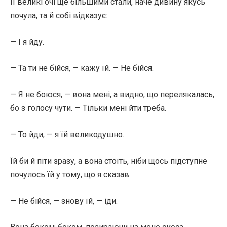
Її великі очі ще більшими стали, наче дивину якусь
почула, та й собі відказує:
— І я йду.
— Та ти не бійся, — кажу їй. — Не бійся.
— Я не боюся, — вона мені, а видно, що перелякалась,
бо з голосу чути. — Тільки мені йти треба.
— То йди, — я їй великодушно.
Їй би й піти зразу, а вона стоїть, ніби щось підступне
почулось їй у тому, що я сказав.
— Не бійся, — знову їй, — іди.