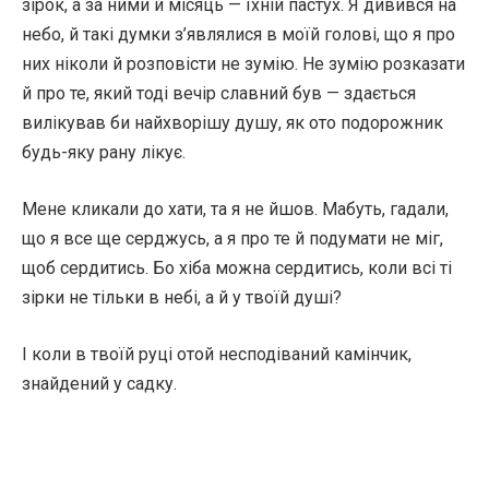
зірок, а за ними й місяць — їхній пастух. Я дивився на
небо, й такі думки з’являлися в моїй голові, що я про
них ніколи й розповісти не зумію. Не зумію розказати
й про те, який тоді вечір славний був — здається
вилікував би найхворішу душу, як ото подорожник
будь-яку рану лікує.
Мене кликали до хати, та я не йшов. Мабуть, гадали,
що я все ще серджусь, а я про те й подумати не міг,
щоб сердитись. Бо хіба можна сердитись, коли всі ті
зірки не тільки в небі, а й у твоїй душі?
І коли в твоїй руці отой несподіваний камінчик,
знайдений у садку.