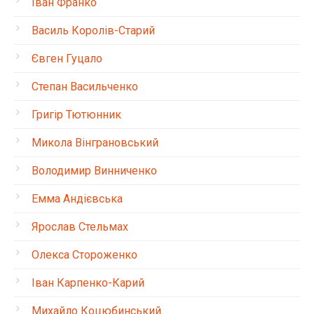
Іван Франко
Василь Королів-Старий
Євген Гуцало
Степан Васильченко
Григір Тютюнник
Микола Вінграновський
Володимир Винниченко
Емма Андієвська
Ярослав Стельмах
Олекса Стороженко
Іван Карпенко-Карий
Михайло Коцюбинський