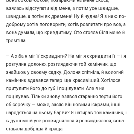
Вона боком-боком, позираючи на мене скоса,
взялась відступати від мене, а потім усе швидше,
швидше, а потім як дремене! Ну й чудна! Я з нею по-
доброму хотів поговорити, хотів розпитати про все, а
вона думала, що кривдитиму. Ото стояла біля мене й
тремтіла.
— А хіба я міг її скривдити? Не міг я скривдити її — і я
розтулив долоню, розглядаючи той камінчик, що
знайшов у своєму садку. Долоня спітніла, й вологий
камінчик здавався тепер іще красивіший. Хотілося
притулити його до губ і поцілувати. Але я не
поцілував. Тільки знову взявся старанно терти його
об сорочку — може, засяє він новими іскрами, інші
народяться на ньому барви? Я натирав той камінчик, і
в душі моїй усе розвиднялося й розвиднялося, вона
ставала добріша й краща.