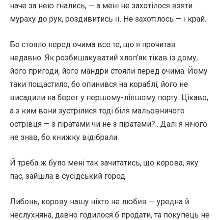
наче за нею гнались, — а мені не захотілося взяти
мураху до рук, роздивитись її. Не захотілось — і край.
Бо стояло перед очима все те, що я прочитав
недавно. Як розбишакуватий хлоп’як тікав із дому,
його пригоди, його мандри стояли перед очима. Йому
таки пощастило, бо опинився на кораблі, його не
висадили на берег у першому-ліпшому порту. Цікаво,
а з ким вони зустрілися тоді біля мальовничого
острівця — з піратами чи не з піратами?.. Далі я нічого
не знав, бо книжку відібрали.
Й треба ж було мені так зачитатись, що корова, яку
пас, зайшла в сусідський город.
Либонь, корову нашу ніхто не любив — уредна й
неслухняна, давно годилося б продати, та покупець не