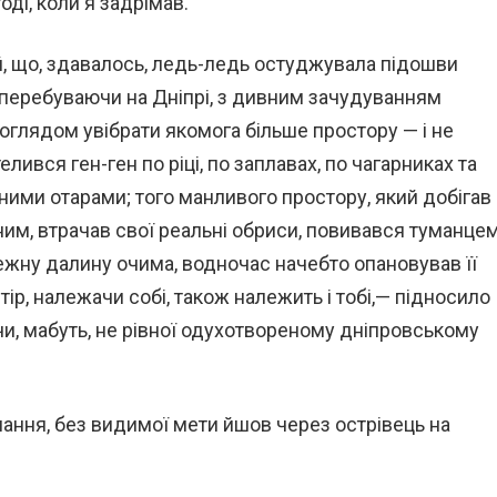
оді, коли я задрімав.
ній, що, здавалось, ледь-ледь остуджувала підошви
, перебуваючи на Дніпрі, з дивним зачудуванням
оглядом увібрати якомога більше простору — і не
лився ген-ген по ріці, по заплавах, по чагарниках та
еними отарами; того манливого простору, який добігав
азним, втрачав свої реальні обриси, повивався туманцем
жну далину очима, водночас начебто опановував її
ір, належачи собі, також належить і тобі,— підносило
 чи, мабуть, не рівної одухотвореному дніпровському
вмання, без видимої мети йшов через острівець на