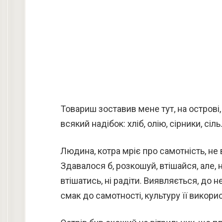
Товариш зоставив мене тут, на острові,
всякий надібок: хліб, олію, сірники, сіль
Людина, котра мріє про самотність, не 
Здавалося б, розкошуй, втішайся, але,
втішатись, ні радіти. Виявляється, до н
смак до самотності, культуру її викори