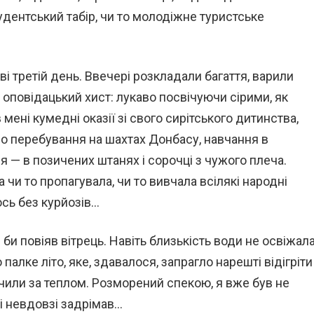
студентський табір, чи то молодіжне туристське
і третій день. Ввечері розкладали багаття, варили
оповідацький хист: лукаво посвічуючи сірими, як
мені кумедні оказії зі свого сирітського дитинства,
ро перебування на шахтах Донбасу, навчання в
 — в позичених штанях і сорочці з чужого плеча.
а чи то пропагувала, чи то вивчала всілякі народні
ось без курйозів…
 би повіяв вітрець. Навіть близькість води не освіжала
палке літо, яке, здавалося, запрагло нарешті відігріти
кучили за теплом. Розморений спекою, я вже був не
 і невдовзі задрімав…