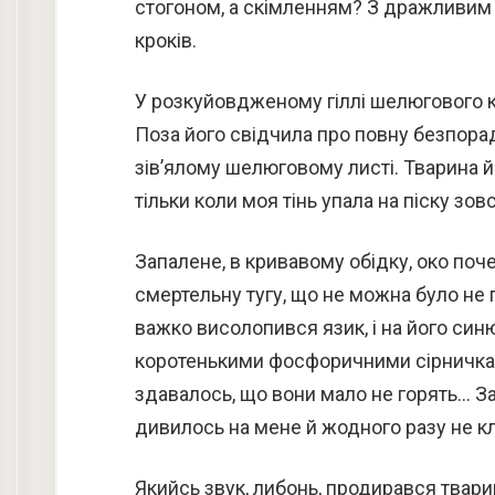
стогоном, а скімленням? З дражливим 
кроків.
У розкуйовдженому гіллі шелюгового ку
Поза його свідчила про повну безпорадн
зів’ялому шелюговому листі. Тварина й
тільки коли моя тінь упала на піску зо
Запалене, в кривавому обідку, око поч
смертельну тугу, що не можна було не
важко висолопився язик, і на його синю
коротенькими фосфоричними сірничками
здавалось, що вони мало не горять… З
дивилось на мене й жодного разу не кл
Якийсь звук, либонь, продирався тварин