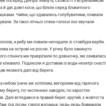
лив посеред Дніпра. Мабуть, схожості з вітрильником
а й дві довгі коси, що біліли серед блакитного
пашками. Чайки, що здавались голубуватими, плавали
кували. За такої літньої спеки голоси їхні звучали
лозів, а рибу ми ловили неподалік зі стовбура верби.
ева на острові не росли. У річку було закинуто
ого спінінга ми прикріпили по дзвіночку, які озивалис
клювало. Подеколи я діставав із води нехитрі снасті
ав якомога далі від берега.
 небом (наче аж зотлілим, вигорілим від гарячого
ому берегу, по численних заводях, по заростях
ів. Далі вглядався в правий берег, крутий, з жовтої та
Там, під лісом, горіло вогнище, ледь-ледь бовваніли