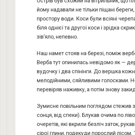
Острів був схожий на вітрильник, що п
йому надавали не тільки піщані береги, 
простору води. Коси були всіяні чере
біля однієї та другої коси і зрідка скри
зів’яло, непевно.
Наш намет стояв на березі, поміж вербо
Верба тут опинилась невідомо як — дер
вудочку і два спінінги. До вершка кожн
мелодійними, сяйливими голосками. Не 
перевіряв наживку, а потім знову закид
Зумисне повільним поглядом стежив за
сонця, від спеки). Блукав очима по лів
очеретів, які вкрили безліч заток, рукав
сірої глини, подекуди порослий лісом. 