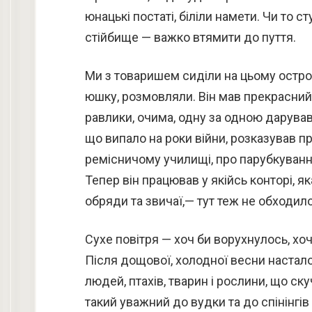
юнацькі постаті, біліли намети. Чи то 
стійбище — важко втямити до пуття.
Ми з товаришем сиділи на цьому остров
юшку, розмовляли. Він мав прекрасний 
равлики, очима, одну за одною дарував 
що випало на роки війни, розказував п
ремісничому училищі, про парубкування
Тепер він працював у якійсь конторі, як
обряди та звичаї,— тут теж не обходил
Сухе повітря — хоч би ворухнулось, хоч
Після дощової, холодної весни настало 
людей, птахів, тварин і рослини, що с
такий уважний до вудки та до спінінгів