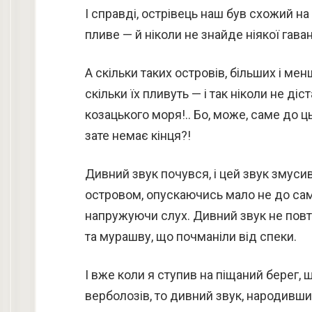
І справді, острівець наш був схожий на
пливе — й ніколи не знайде ніякої гавані
А скільки таких островів, більших і ме
скільки їх пливуть — і так ніколи не діс
козацького моря!.. Бо, може, саме до ц
зате немає кінця?!
Дивний звук почувся, і цей звук змуси
островом, опускаючись мало не до самої
напружуючи слух. Дивний звук не повто
та мурашву, що почманіли від спеки.
І вже коли я ступив на піщаний берег,
верболозів, то дивний звук, народивш