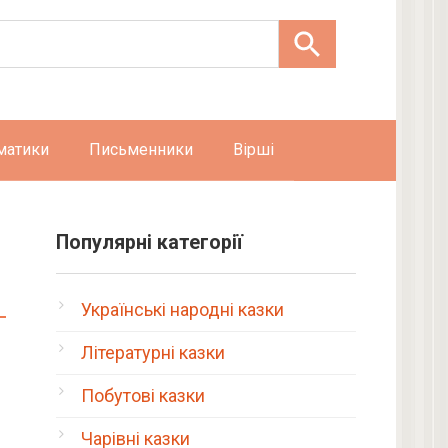
матики
Письменники
Вірші
Популярні категорії
Українські народні казки
Літературні казки
Побутові казки
Чарівні казки