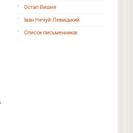
Остап Вишня
Іван Нечуй-Левицький
Список письменників
.