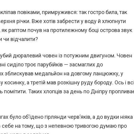
ліпав повіками, примружився: так гостро била, так
верхня річки. Вже хотів забрести у воду й хлюпнути
 як раптом почув на протилежному боці острова звук
и чи відчалити?
голубий дюралевий човен із потужним двигуном. Човен
вні сиділо троє парубійків — засмаглих до
дях зблискував медальйон на довгому ланцюжку, у
 косинку, а третій мав розкішну руду бороду. Ось і вс
сь помітити. Таких хлопців за день по Дніпру проплива
гах було об’їдено гірлянди черв’яків, а до вудки ніяка
ив себе на тому, що з непевною тривогою думаю про