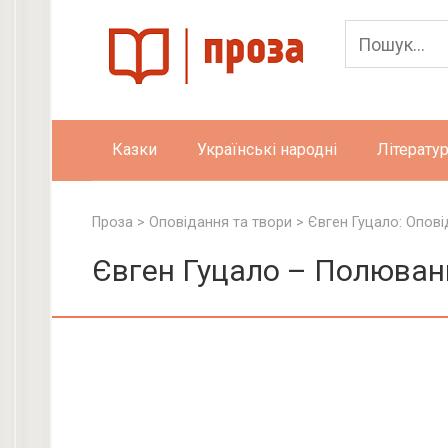
Skip
to
content
Казки
Українські народні
Літератур
Проза
>
Оповідання та твори
>
Євген Гуцало: Опові
Євген Гуцало – Полюван