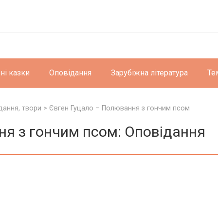
ні казки
Оповідання
Зарубіжна література
Те
дання, твори
>
Євген Гуцало – Полювання з гончим псом
ня з гончим псом: Оповідання