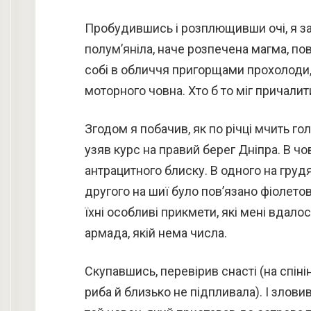
Пробудившись і розплющивши очі, я зак
полум’яніла, наче розпечена магма, по
собі в обличчя пригорщами прохолоди,
моторного човна. Хто б то міг причалит
Згодом я побачив, як по річці мчить 
узяв курс на правий берег Дніпра. В чо
антрацитного блиску. В одного на гру
другого на шиї було пов’язано фіолетову
їхні особливі прикмети, які мені вдало
армада, якій нема числа.
Скупавшись, перевірив снасті (на спінін
риба й близько не підпливала). І злов