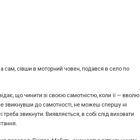
 а сам, сівши в моторний човен, подався в село по
.
відає, що чинити зі своєю самотністю, коли її — вволю
 не звикнувши до самотності, не можеш спершу ні
еї треба звикнути. Виявляється, в собі слід виховати
стання.