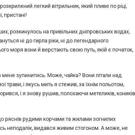
 розкрилений легкий вітрильник, який пливе по ріці,
, пристані!
нших, розкинулось на привільних дніпровських водах,
тануться ні до гирла ріки, ні до легендарного
ього моря вони й верстають свою путь, якій є початок,
в мене зупинитись. Може, чайка? Вони літали над
 трави, і якусь мить я стежив, за їхнім польотом,
рився, і я знову рушив, полохаючи метеликів, коникі
 що ряснів рудими корчами та жилами зогнилих
ись неподалік, видався живим стогоном. А може, не