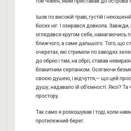
той човен, який приставав до острова т
Ішов по високій траві, густій і некоше
босих ніг. І озирався довкола. Завжди
оглядався кругом себе, намагаючись п
ближчого, а саме дальшого. Того, що сте
очеретах, які стриміли по заводях зел
до обрію і там, на обрії, ставав невир
блакитним серпанком. Осягаючи безме
своєю душею, і відчуття,— що цей прост
душу, надавало їй об’ємності. Якої? Та
простору.
Так само я розкошував і тоді, коли на
протилежний берег.