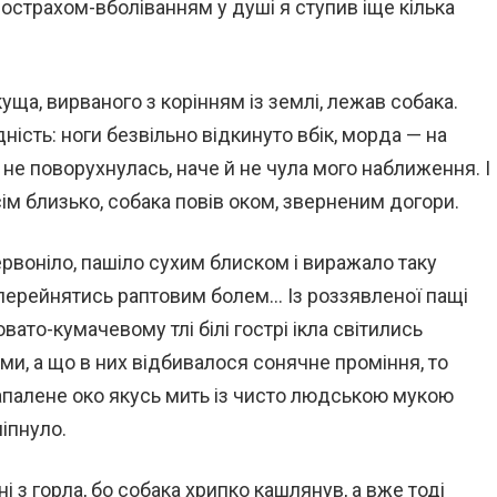
острахом-вболіванням у душі я ступив іще кілька
ща, вирваного з корінням із землі, лежав собака.
ість: ноги безвільно відкинуто вбік, морда — на
 не поворухнулась, наче й не чула мого наближення. І
всім близько, собака повів оком, зверненим догори.
ервоніло, пашіло сухим блиском і виражало таку
 перейнятись раптовим болем… Із роззявленої пащі
вато-кумачевому тлі білі гострі ікла світились
, а що в них відбивалося сонячне проміння, то
апалене око якусь мить із чисто людською мукою
іпнуло.
і з горла, бо собака хрипко кашлянув, а вже тоді