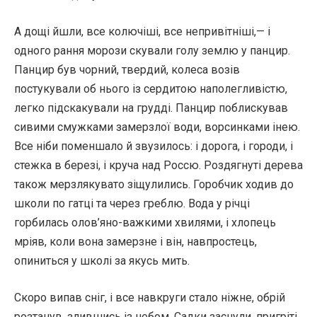
А дощі йшли, все колючіші, все непривітніші,— і
одного рання морози скували голу землю у панцир.
Панцир був чорний, твердий, колеса возів
постукували об нього із сердитою наполегливістю,
легко підскакували на грудді. Панцир поблискував
сивими смужками замерзлої води, ворсинками інею.
Все ніби поменшало й звузилось: і дорога, і городи, і
стежка в березі, і круча над Россю. Роздягнуті дерева
також мерзлякувато зіщулились. Горобчик ходив до
школи по гатці та через греблю. Вода у річці
горбилась олов’яно-важкими хвилями, і хлопець
мріяв, коли вона замерзне і він, навпростець,
опиниться у школі за якусь мить.
Скоро випав сніг, і все навкруги стало ніжне, обрій
розтанув, злившись із небом. Садки заснули, пригріті