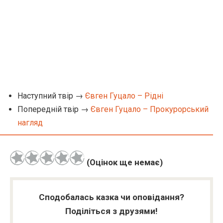
Наступний твір →
Євген Гуцало – Рідні
Попередній твір →
Євген Гуцало – Прокурорський
нагляд
(Оцінок ще немає)
Сподобалась казка чи оповідання?
Поділіться з друзями!