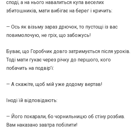
споді, а на нього навалиться купа веселих
збитошників, мати вибігає на берег і кричить:
— Ось як візьму зараз дрючок, то пустощі із вас
повимолочую, не гріх, що забожусь!
Буває, що Горобчик довго затримується після уроків.
Тоді мати гукає через річку до першого, кого
побачить на подвір’ї:
— А скажіте, щоб мій уже додому вертав!
Іноді їй відповідають:
— Його покарали, бо чорнильницю об стіну розбив.
Вам наказано завтра побілити!