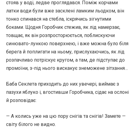
стояв у воді, ледве проглядався. Поміж корчами
латки води були вже засклені ламким льодком, він
тонко спинався на стебла, іскрячись зігнутими
боками. Щодня Горобчик стежив, як лід намерзає,
товщає, як він розпросторюється, поблискуючи
синювато-лункою поверхнею, і вже можна було біля
берега й поплигати на ньому, прислухаючись, як лід
розпачливо потріскує кругом, а там, де підступає до
промоїни, з-під нього вискакує знеможене зітхання…
Баба Секлета приходить до них увечері, виймає з
пазухи яблуко і, вгостивши Горобчика, сідає на ослоні
й розповідає:
— А колись уже на цю пору снігів та снігів! Замете —
світу білого не видно.