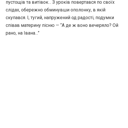
пустощів та витівок… З уроків повертався по своїх
слідах, обережно обминувши ополонку, в якій
скупався. І, тугий, напружений од радості, подумки
співав материну пісню — “А де ж воно вечеряло? Ой
рано, на Івана…”