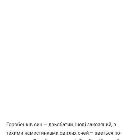
Горобенків син — дзьобатий, іноді закозяний, з
тихими намистинками світлих очей,— зветься по-