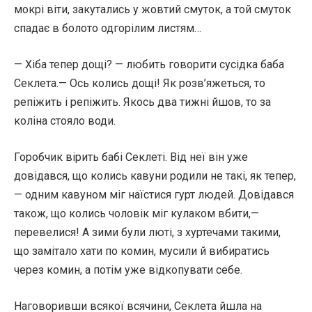
мокрі віти, закутались у жовтий смуток, а той смуток
спадає в болото одгорілим листям…
— Хіба тепер дощі? — любить говорити сусідка баба
Секлета.— Ось колись дощі! Як розв’яжеться, то
репіжить і репіжить. Якось два тижні йшов, то за
коліна стояло води.
Горобчик вірить бабі Секлеті. Від неї він уже
довідався, що колись кавуни родили не такі, як тепер,
— одним кавуном міг наїстися гурт людей. Довідався
також, що колись чоловік міг кулаком вбити,—
перевелися! А зими були люті, з хуртечами такими,
що замітало хати по комин, мусили й вибиратись
через комин, а потім уже відкопувати себе.
Наговоривши всякої всячини, Секлета йшла на