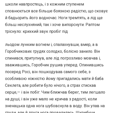
школи навпростець, і з кожним ступенем
сповнюється все більше боязкою радістю, що сковує
й бадьорить його водночас. Ноги тремтять, а лід ще
більш неслухняний, так і хоче випорснути. Раптом
тріснуло: крихкий звук пробіг під
льодом лунким вогнем і, спалахнувши, вмер, а в
Горобчикових грудях солодко, болісно занило. Він
спинився, притупнув, але лід погрозливо мовчав і,
зважившись, Горобчик рушив уперед. Опинившись
посеред Росі, він пошкодував самого себе, з
особливою ніжністю йому пригадались мати й баба
Секлета, але робити було нічого, а страх стискав
серце,— і він побіг. Чим ближчав берег, тим легшало
на душі, і він уже мало не кричав з радості, коли
зненацька одна нога шубовснула в воду. Він упав на
груди, але й друга нога провалилась. Шкребучи