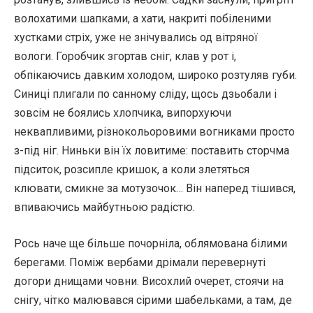
волохатими шапками, а хати, накриті побіленими
хустками стріх, уже не знічувались од вітряної
вологи. Горобчик згортав сніг, клав у рот і,
обпікаючись давким холодом, широко розтуляв губи.
Синиці плигали по санному сліду, щось дзьобали і
зовсім не боялись хлопчика, випорхуючи
неквапливими, різнокольоровими вогниками просто
з-під ніг. Ниньки він їх ловитиме: поставить сторчма
підситок, розсипле кришок, а коли злетяться
клювати, смикне за мотузочок… Він наперед тішився,
впиваючись майбутньою радістю.
Рось наче ще більше почорніла, облямована білими
берегами. Поміж вербами дрімали перевернуті
догори днищами човни. Висохлий очерет, стоячи на
снігу, чітко малювався сірими шабельками, а там, де