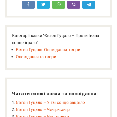
Категорії казки "Євген Гуцало – Проти Івана
сонце іграло":
Євген Гуцало: Оповідання, твори
Оповідання та твори
Читати схожі казки та оповідання:
Євген Гуцало – У гаї сонце зацвіло
Євген Гуцало – Чечір-вечір
Євген Гуцало – Чередники