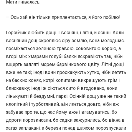
Мати гнівалась:
— Ось хай він тільки приплентається, я його побілю!
Горобчик любить дощі. І весняні, і літні, й осінні. Коли
весняний дощ скроплює сіру землю, вона молодшає,
посміхається зеленою травою, соковитою корою, а
вгорі між хмарами голубі балки яскравіють так, ніби
вщерть залляті морем барвінкового цвіту. Літні дощі
вже не такі; іноді вони проскакують хутко, ніби летять
на баских конях, котрі копитами викрешують грім і
блискавку; іноді ж сіються сито й вгодовано, вони
лінькуваті й бездумні, паркі. Осінній дощ уже не такий
клопітний і турботливий, він ллється довго, ніби аж
забуває про те, що час йому вже і вгамуватись, бо
дороги порозкисали, бо садки зажурились, бо вікна в
хатах заплакані, а берези понад шляхом порозпускали