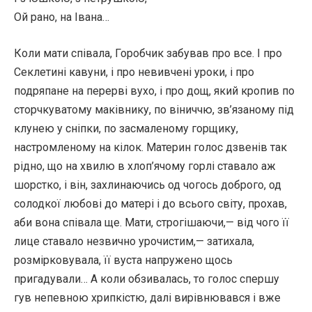
Ой рано, на Івана…
Коли мати співала, Горобчик забував про все. І про
Секлетині кавуни, і про невивчені уроки, і про
подряпане на перерві вухо, і про дощ, який кропив по
сторчкуватому маківнику, по віниччю, зв’язаному під
клунею у сніпки, по засмаленому горщику,
настромленому на кілок. Материн голос дзвенів так
рідно, що на хвилю в хлоп’ячому горлі ставало аж
шорстко, і він, захлинаючись од чогось доброго, од
солодкої любові до матері і до всього світу, прохав,
аби вона співала ще. Мати, строгішаючи,— від чого її
лице ставало незвично урочистим,— затихала,
розмірковувала, її вуста напружено щось
пригадували… А коли обзивалась, то голос спершу
гув непевною хрипкістю, далі вирівнювався і вже