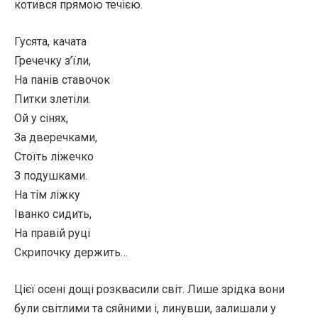
котився прямою течією.
Гусята, качата
Гречечку з’їли,
На панів ставочок
Питки злетіли.
Ой у сінях,
За дверечками,
Стоїть ліжечко
З подушками.
На тім ліжку
Іванко сидить,
На правій руці
Скрипочку держить…
Цієї осені дощі розквасили світ. Лише зрідка вони
були світлими та сяйними і, линувши, залишали у