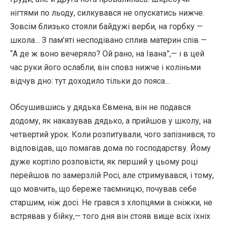
нігтями по льоду, силкувався не опускатись нижче.
Зовсім близько стояли байдужі верби, на горбку —
школа… З пам’яті несподівано сплив материн спів —
“А де ж воно вечеряло? Ой рано, на Івана”,— і в цей
час руки його ослабли, він сповз нижче і коліньми
відчув дно: тут доходило тільки до пояса…
Обсушившись у дядька Євмена, він не подався
додому, як наказував дядько, а прийшов у школу, на
четвертий урок. Коли розпитували, чого запізнився, то
відповідав, що помагав дома по господарству. Йому
дуже кортіло розповісти, як перший у цьому році
перейшов по замерзлій Росі, але стримувався, і тому,
що мовчить, що береже таємницю, почував себе
старшим, ніж досі. Не грався з хлопцями в сніжки, не
встрявав у бійку,— того дня він стояв вище всіх їхніх