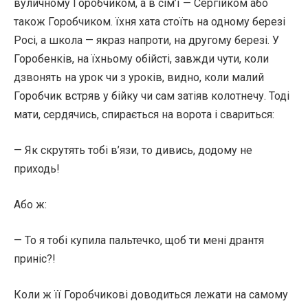
вуличному Горобчиком, а в сім’ї — Сергійком або
також Горобчиком. їхня хата стоїть на одному березі
Росі, а школа — якраз напроти, на другому березі. У
Горобенків, на їхньому обійсті, завжди чути, коли
дзвонять на урок чи з уроків, видно, коли малий
Горобчик встряв у бійку чи сам затіяв колотнечу. Тоді
мати, сердячись, спирається на ворота і свариться:
— Як скрутять тобі в’язи, то дивись, додому не
приходь!
Або ж:
— То я тобі купила пальтечко, щоб ти мені дрантя
приніс?!
Коли ж її Горобчикові доводиться лежати на самому