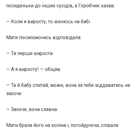
посиденьки до інших сусідів, а Горобчик казав:
— Коли я виросту, то женюсь на бабі.
Мати посміхаючись відповідала:
— Ти перше вирости.
— А я виросту! — обіцяв.
— Та й бабу спитай, може, вона за тебе віддаватись не
захоче.
— Захоче, вона славна.
Мати брала його на коліна і, погойдуючи, співала: