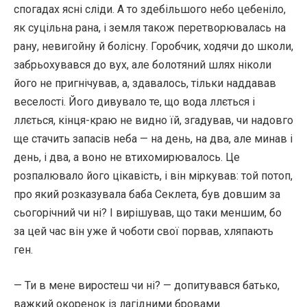
спогадах ясні сліди. А то здебільшого небо цебеніло,
як суцільна рана, і земля також перетворювалась на
рану, невигойну й болісну. Горобчик, ходячи до школи,
забрьохувався до вух, але болотяний шлях ніколи
його не пригнічував, а, здавалось, тільки наддавав
веселості. Його дивувало те, що вода ллється і
ллється, кінця-краю не видно їй, згадував, чи надовго
ще стачить запасів неба — на день, на два, але минав і
день, і два, а воно не втихомирювалось. Це
розпалювало його цікавість, і він міркував: той потоп,
про який розказувала баба Секлета, був довшим за
сьогорічний чи ні? І вирішував, що таки меншим, бо
за цей час він уже й чоботи свої порвав, хляпають
ген.
— Ти в мене виростеш чи ні? — допитувався батько,
важкий окоренок із лагідними бровами.