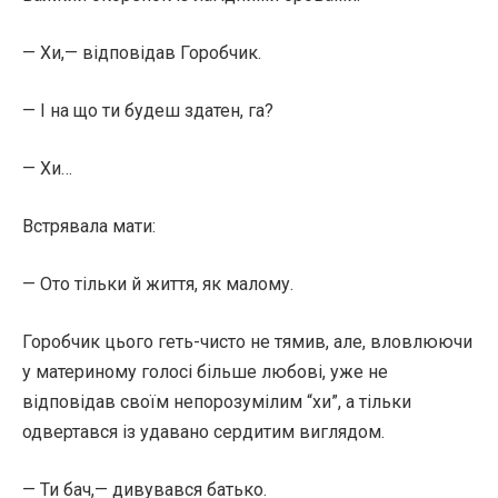
— Хи,— відповідав Горобчик.
— І на що ти будеш здатен, га?
— Хи…
Встрявала мати:
— Ото тільки й життя, як малому.
Горобчик цього геть-чисто не тямив, але, вловлюючи
у материному голосі більше любові, уже не
відповідав своїм непорозумілим “хи”, а тільки
одвертався із удавано сердитим виглядом.
— Ти бач,— дивувався батько.