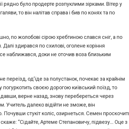
ри її рядно було продерте розпуклими зірками. Вітер у
аляви, то він налітав справа і бив по конях та по
шно, по жолобові сірою хребтиною слався сніг, а по
. Далі здирався по схилові, оголене коріння
усе наближався, доки не оточив воза близьким
е переїзд, од’їде за полустанок, почекає за крайнім
ву погуркотить своєю дорогою київський поїзд, то
давши, верне назад, знову перебереться через
ом. Учитель далеко відійти не зможе, він
. Почувши стукіт коліс, озирнеться. Семен проскочит
 скаже: “Сідайте, Артеме Степановичу, підвезу… Оце з