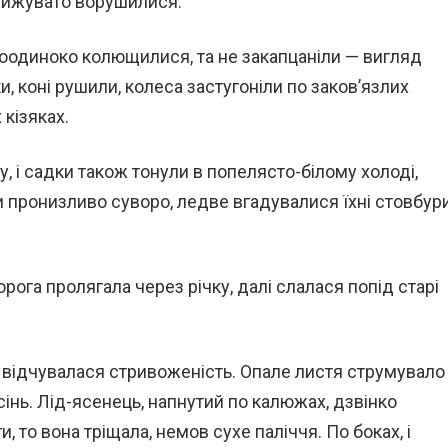
, хижувато ворушилися.
, поодиноко колющилися, та не закапцаніли — вигляд
, коні рушили, колеса застугоніли по заков’язлих
 кізяках.
у, і садки також тонули в попелясто-білому холоді,
ніли пронизливо суворо, ледве вгадувалися їхні стовбур
Дорога пролягала через річку, далі слалася попід старі
гові відчувалася стривоженість. Опале листя струмувало
сінь. Лід-ясенець, напнутий по калюжах, дзвінко
, то вона тріщала, немов сухе паліччя. По боках, і