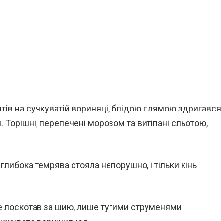
тів на сучкуватій вориняці, блідою плямою здригався
. Торішні, перепечені морозом та витіпані сльотою,
глибока темрява стояла непорушно, і тільки кінь
не лоскотав за шию, лише тугими струменями