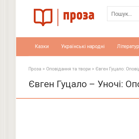
Skip
to
content
Казки
Українські народні
Літератур
Проза
>
Оповідання та твори
>
Євген Гуцало: Опові
Євген Гуцало – Уночі: О