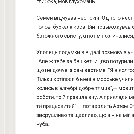
глибока, мов глухомань.
Семен відчував неспокій. Од того неспо
голові бухкала кров. Він поцьвохкував 
батожного свисту, а потім позгиналися
Хлопець подумки вів далі розмову з уч
“Але ж тебе за бешкетництво потурили
що не дочув, а сам вестиме: “Я в колго
Тільки хотілося б мені в морське училищ
колись в алгебрі добре тямив”,— мовить
роботи, то й правила вчу. А приклади 
ти працьовитий”,— потвердить Артем Ст
зворушливо та щасливо, що він не міг 
чуба.