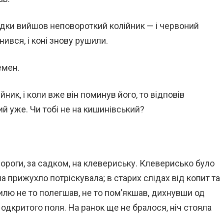
удки вийшов неповороткий колійник — і червоний
ився, і коні знову рушили.
емен.
ик, і коли вже він поминув його, то відповів
кий уже. Чи тобі не на кишинівський?
дороги, за садком, на клевериську. Клеверисько було
на прижухло потріскувала; в старих слідах від копит та
вилю не то полегшав, не то пом’якшав, дихнувши од
з одкритого поля. На ранок ще не бралося, ніч стояла