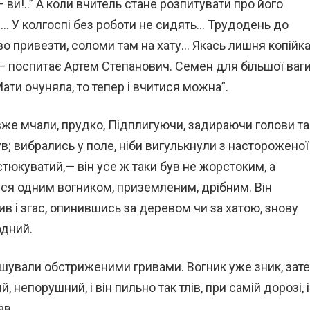
 ви!..” А коли вчитель стане розпитувати про його
й… У колгоспі без роботи не сидять… Трудодень до
о привезти, соломи там на хату… Якась лишня копійк
— поспитає Артем Степанович. Семен для більшої ваг
ати очуняла, то тепер і вчитися можна”.
 вже мчали, прудко, Підплигуючи, задираючи голови та
в; вибрались у поле, ніби вигулькнули з настороженої
остюкуватий,— він усе ж таки був не жорстоким, а
ся одним вогником, приземленим, дрібним. Він
ив і згас, опинившись за деревом чи за хатою, знову
одний.
ушували обстриженими гривами. Вогник уже зник, зате
 непорушний, і він пильно так тлів, при самій дорозі, і
ав.