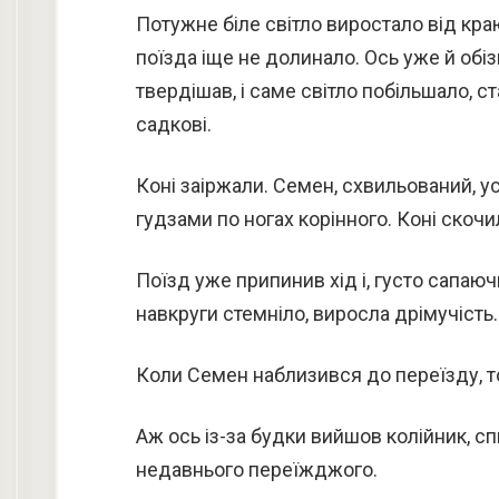
Потужне біле світло виростало від кра
поїзда іще не долинало. Ось уже й обі
твердішав, і саме світло побільшало, с
садкові.
Коні заіржали. Семен, схвильований, 
гудзами по ногах корінного. Коні скочил
Поїзд уже припинив хід і, густо сапаюч
навкруги стемніло, виросла дрімучість
Коли Семен наблизився до переїзду, т
Аж ось із-за будки вийшов колійник, с
недавнього переїжджого.