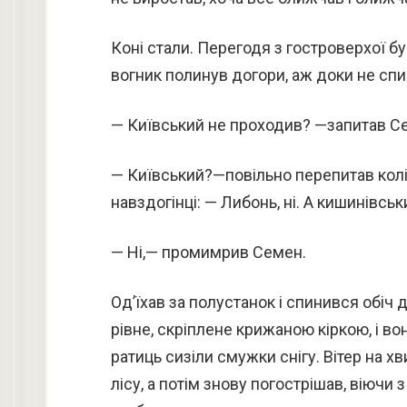
Коні стали. Перегодя з гостроверхої б
вогник полинув догори, аж доки не спин
— Київський не проходив? —запитав С
— Київський?—повільно перепитав колійн
навздогінці: — Либонь, ні. А кишинівсь
— Ні,— промимрив Семен.
Од’їхав за полустанок і спинився обіч 
рівне, скріплене крижаною кіркою, і во
ратиць сизіли смужки снігу. Вітер на х
лісу, а потім знову погострішав, віючи 