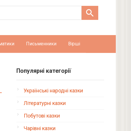
матики
Письменники
Вірші
Популярні категорії
Українські народні казки
Літературні казки
Побутові казки
Чарівні казки