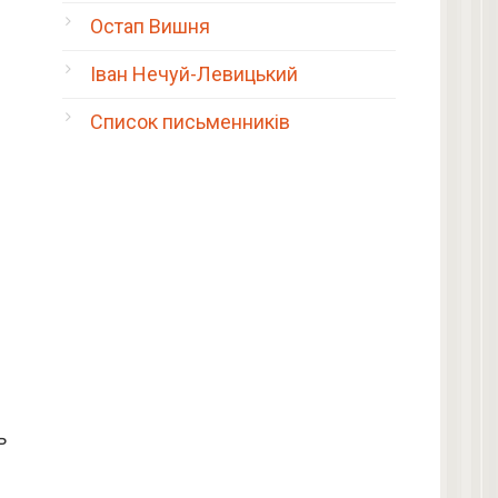
Остап Вишня
Іван Нечуй-Левицький
Список письменників
ь