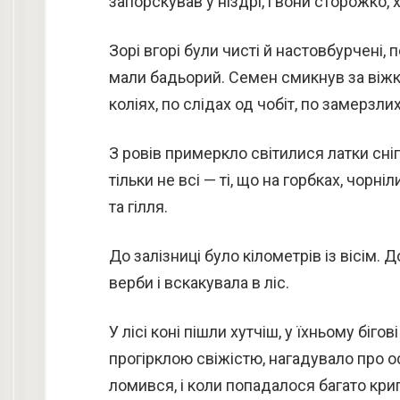
запорскував у ніздрі, і вони сторожко
Зорі вгорі були чисті й настовбурчені
мали бадьорий. Семен смикнув за віжки
коліях, по слідах од чобіт, по замерзлих
З ровів примеркло світилися латки сніг
тільки не всі — ті, що на горбках, чор
та гілля.
До залізниці було кілометрів із вісім. 
верби і вскакувала в ліс.
У лісі коні пішли хутчіш, у їхньому бі
прогірклою свіжістю, нагадувало про о
ломився, і коли попадалося багато криги