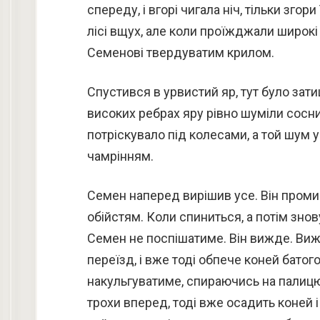
спереду, і вгорі чигала ніч, тільки зго
лісі вщух, але коли проїжджали широкі г
Семенові твердуватим крилом.
Спустився в урвистий яр, тут було зати
високих ребрах яру рівно шуміли сосни
потріскувало під колесами, а той шум 
чамрінням.
Семен наперед вирішив усе. Він промин
обійстям. Коли спиниться, а потім зно
Семен не поспішатиме. Він вижде. Виж
переїзд, і вже тоді обпече коней батог
накульгуватиме, спираючись на палицю
трохи вперед, тоді вже осадить коней і