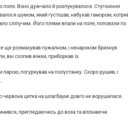
ю поля. Воно дужчало й розпукувалося. Стугоніння
звалося шумом, який густішав, набухав гамором, котри
тало сліпучим. Його плями впали на поле, поповзли по
усе ще розмахував пужалном, і ненароком бризнув
и, він схопив віжки, приборкав їх.
и парою, погуркував на полустанку. Скоро рушив, і
…
о червона цятка на шлагбаумі довго не ворушилася.
пинився, приглядаючись до воза та впізнаючи