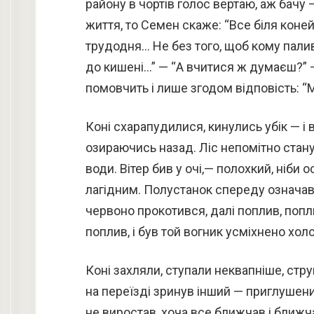
району в чортів голос вертаю, аж бачу —
життя, то Семен скаже: “Все біля коне
трудодня… Не без того, щоб кому палив
до кишені…” — “А вчитися ж думаєш?” 
помовчить і лише згодом відповість: “М
Коні схарапудилися, кинулись убік — і
озираючись назад. Ліс непомітно стану
води. Вітер бив у очі,— полохкий, ніби 
лагідним. Полустанок спереду означав
червоно прокотився, далі поплив, попл
поплив, і був той вогник усміхнено хол
Коні захляли, ступали неквапніше, стр
на переїзді зринув інший — приглушений,
не виростав, хоча все ближчав і ближч