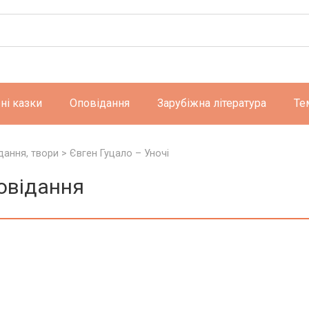
ні казки
Оповідання
Зарубіжна література
Те
дання, твори
>
Євген Гуцало – Уночі
повідання