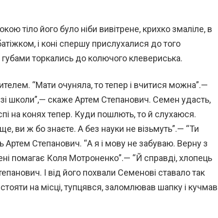
кою тіло його було ніби вивітрене, крихко змаліле, в
батіжком, і коні спершу прислухалися до того
, губами торкались до колючого клевериська.
ителем. “Мати очуняла, то тепер і вчитися можна”.—
 зі школи”,— скаже Артем Степанович. Семен удасть,
спі на конях тепер. Куди пошлють, то й слухаюся.
е, ви ж бо знаєте. А без науки не візьмуть”.— “Ти
 Артем Степанович. “А я і мову не забуваю. Верну з
мені помагає Коля Мотроненко”.— “Й справді, хлопець
епанович. І від його похвали Семенові ставало так
встояти на місці, тупцявся, заломлював шапку і кучмав