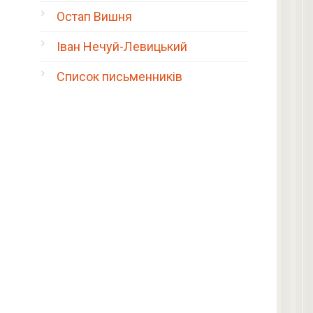
Остап Вишня
Іван Нечуй-Левицький
Список письменників