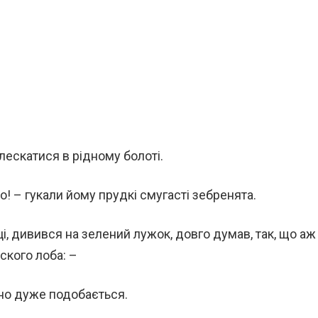
лескатися в рідному болоті.
мо! – гукали йому прудкі смугасті зебренята.
, дивився на зелений лужок, довго думав, так, що аж
ского лоба: –
оно дуже подобається.