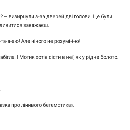
? – визирнули з-за дверей дві голови. Це були
о дивитися заважаєш.
та-а-аю! Але нічого не розумі-і-ю!
ігла. І Мотик хотів сісти в неї, як у рідне болото.
.
азка про лінивого бегемотика».