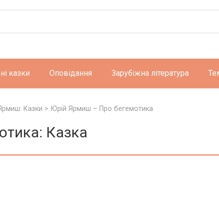
ні казки
Оповідання
Зарубіжна література
Те
Ярмиш: Казки
>
Юрій Ярмиш – Про бегемотика
отика: Казка