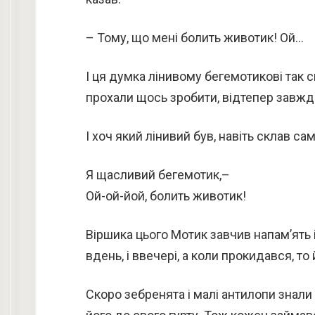
– Тому, що мені болить животик! Ой…
І ця думка лінивому бегемотикові так 
прохали щось зробити, відтепер завжди
І хоч який лінивий був, навіть склав са
Я щасливий бегемотик,–
Ой-ой-йой, болить животик!
Віршика цього Мотик завчив напам’ять і 
вдень, і ввечері, а коли прокидався, то 
Скоро зебренята і малі антилопи знали