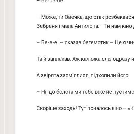
– Бе-бе-бе!
– Може, ти Овечка, що отак розбекався
Зебреня і мала Антилопа.– Ти нам кін
– Бе-е-е! – сказав бегемотик.– Це я чи-
Та й заплакав. Аж калюжа сліз одразу наб
А звірята засміялися, підхопили його:
– Ні, до болота ми тебе вже не пустимо
Скоріше заходь! Тут почалось кіно – «К