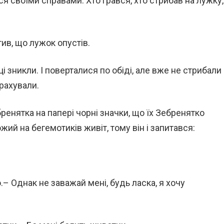
ся своїми справами. Хто грався, хто стрибав на лужку,
ив, що лужок опустів.
і зникли. І поверталися по обіді, але вже не стрибали
 рахували.
ренятка на папері чорні значки, що їх Зебренятко
ий на бегемотиків живіт, тому він і запитався:
.– Однак не заважай мені, будь ласка, я хочу