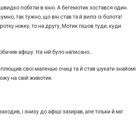
швидко побігли в кіно. А бегемотик зостався один.
сумно, так тужно, що він став та й виліз із болота!
отку ніжку, то на другу, Мотик пішов туди, куди
побачив афішу. На ній було написано…
плющив свої маленькі очиці та й став шукати знайомі
хожу на свій животик.
заходив, і знизу до афіші зазирав, але тільки й міг