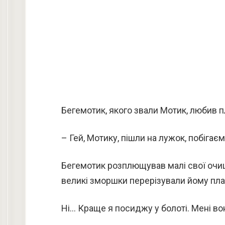
Бегемотик, якого звали Мотик, любив п
– Гей, Мотику, пішли на лужок, побігає
Бегемотик розплющував малі свої очиці
великі зморшки перерізували йому пла
Ні… Краще я посиджу у болоті. Мені в