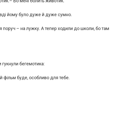
отик.– Бо мені болить животик.
авді йому було дуже й дуже сумно.
ся поруч – на лужку. А тепер ходили до школи, бо там
и гукнули бегемотика:
ий фільм буде, особливо для тебе.