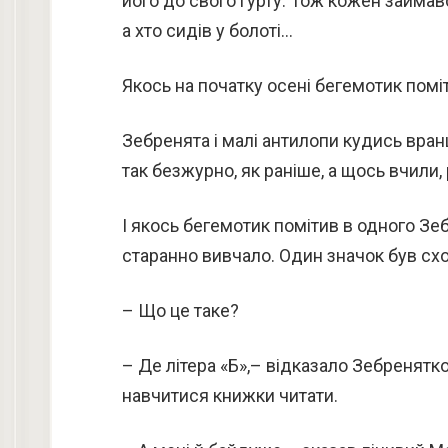
його до свого гурту. Тож кожен займав
а хто сидів у болоті…
Якось на початку осені бегемотик поміт
Зебренята і малі антилопи кудись вранц
так безжурно, як раніше, а щось вчили,
І якось бегемотик помітив в одного Зеб
старанно вивчало. Один значок був схож
– Що це таке?
– Де літера «Б»,– відказало Зебренятко
навчитися книжки читати.