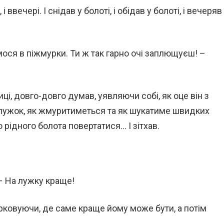
, і ввечері. І снідав у болоті, і обідав у болоті, і вечеряв
мося в піжмурки. Ти ж так гарно очі заплющуєш! –
і, довго-довго думав, уявляючи собі, як оце він з
 лужок, як жмуритиметься та як шукатиме швидких
 рідного болота повертатися… І зітхав.
– На лужку краще!
рковуючи, де саме краще йому може бути, а потім