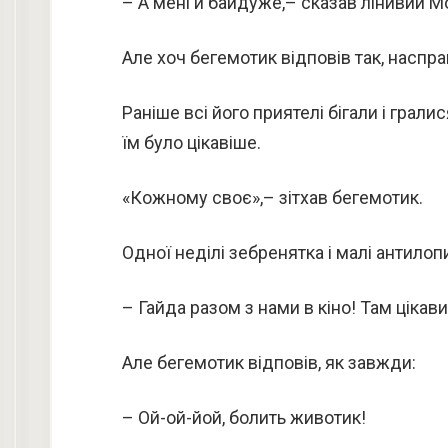
– А мені й байдуже,– сказав лінивий М
Але хоч бегемотик відповів так, наспр
Раніше всі його приятелі бігали і грали
їм було цікавіше.
«Кожному своє»,– зітхав бегемотик.
Одної неділі зебренятка і малі антилоп
– Гайда разом з нами в кіно! Там цікав
Але бегемотик відповів, як завжди:
– Ой-ой-йой, болить животик!