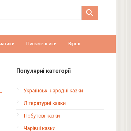
матики
Письменники
Вірші
Популярні категорії
Українські народні казки
Літературні казки
Побутові казки
Чарівні казки