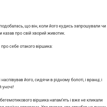
сподобалась, що він, коли його кудись запрошували чи
 казав про свій хворий животик.
м про себе отакого віршика:
наспівував його, сидячи в рідному болоті, і вранці, і
й уночі!
 бегемотикового віршика напам’ять і вже не кликали