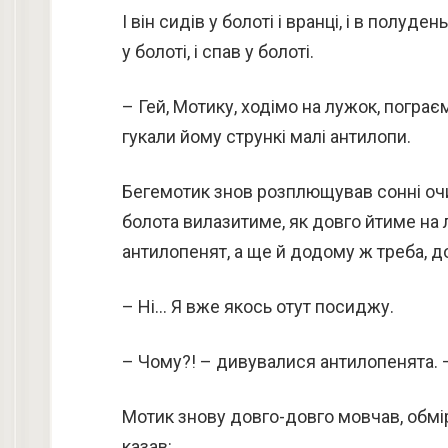
І він сидів у болоті і вранці, і в полудень
у болоті, і спав у болоті.
– Гей, Мотику, ходімо на лужок, пограє
гукали йому стрункі малі антилопи.
Бегемотик знов розплющував сонні очиц
болота вилазитиме, як довго йтиме на
антилопенят, а ще й додому ж треба, до
– Ні… Я вже якось отут посиджу.
– Чому?! – дивувалися антилопенята. 
Мотик знову довго-довго мовчав, обмі
казав: