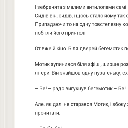
І зебренята з малими антилопами самі 
Сидів він, сидів, і щось стало йому так 
Припадаючи то на одну товстелезну кор
побігли його приятелі.
От вже й кіно. Біля дверей бегемотик 
Мотик зупинився біля афіші, ширше роз
літери. Він знайшов одну пузатеньку, с
– Бе! – радо вигукнув бегемотик.– Бе!..
Але. як далі не старався Мотик, і збоку 
прочитати: