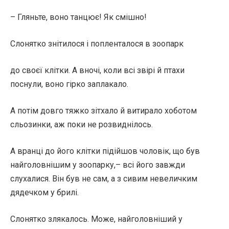
– Гляньте, воно танцює! Як смішно!
Слонятко знітилося і попленталося в зоопарк
до своєї клітки. А вночі, коли всі звірі й птахи
поснули, воно гірко заплакало.
А потім довго тяжко зітхало й витирало хоботом
сльозинки, аж поки не розвиднілось.
А вранці до його клітки підійшов чоловік, що був
найголовнішим у зоопарку,– всі його завжди
слухалися. Він був не сам, а з сивим невеличким
дядечком у брилі.
Слонятко злякалось. Може, найголовніший у