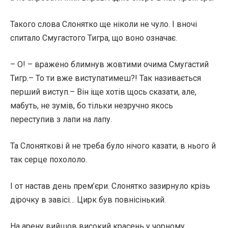
Такого слова Слонятко ще ніколи не чуло. І вночі
спитало Смугастого Тигра, що воно означає.
– О! – вражено блимнув жовтими очима Смугастий
Тигр.– То ти вже виступатимеш?! Так називається
перший виступ.– Він іще хотів щось сказати, але,
мабуть, не зумів, бо тільки незручно якось
переступив з лапи на лапу.
Та Слоняткові й не треба було нічого казати, в нього й
так серце похололо.
І от настав день прем’єри. Слонятко зазирнуло крізь
дірочку в завісі… Цирк був повнісінький.
На арену вийшов високий красень у чорному