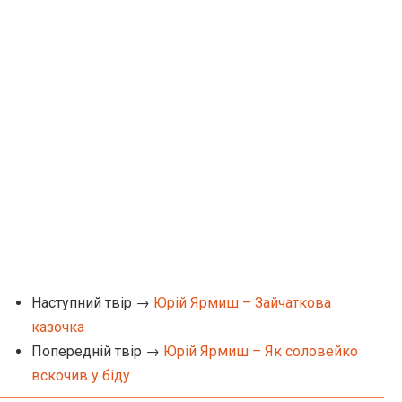
Наступний твір →
Юрій Ярмиш – Зайчаткова
казочка
Попередній твір →
Юрій Ярмиш – Як соловейко
вскочив у біду