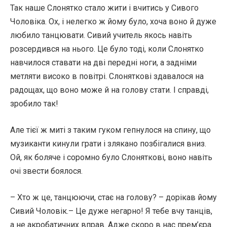
Так наше Слонятко стало жити і вчитись у Сивого
Чоловіка. Ох, і нелегко ж йому було, хоча воно й дуже
любило танцювати. Сивий учитель якось навіть
розсердився на нього. Це було тоді, коли Слонятко
навчилося ставати на дві передні ноги, а задніми
метляти високо в повітрі. Слоняткові здавалося на
радощах, що воно може й на голову стати. І справді,
зробило так!
Але тієї ж миті з таким гуком гепнулося на спину, що
музиканти кинули грати і злякано позбігалися вниз.
Ой, як боляче і соромно було Слоняткові, воно навіть
очі звести боялося.
– Хто ж це, танцюючи, стає на голову? – дорікав йому
Сивий Чоловік.– Це дуже негарно! Я тебе вчу танців,
а не акробатичних вправ. Адже скоро в нас прем’єра.