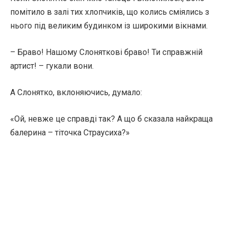
помітило в залі тих хлопчиків, що колись сміялись з
нього під великим будинком із широкими вікнами.
– Браво! Нашому Слоняткові браво! Ти справжній
артист! – гукали вони.
А Слонятко, вклоняючись, думало:
«Ой, невже це справді так? А що б сказала найкраща
балерина – тіточка Страусиха?»