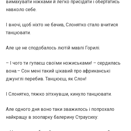
вимахувати ніжками й легко присідати і обертатись
навколо себе.
І вночі, щоб ніхто не бачив, Слонятко стало вчитися
танцювати.
Але це не сподобалось лютій мавпі Горилі.
– І чого ти гупаєш своїми ножиськами! – сердилась
вона.– Сон мені такий цікавий про африканські
джунглі перебив. Танцюєш, як Слон!
І Слонятко, тяжко зітхнувши, кинуло танцювати.
Але одного дня воно таки зважилось і попрохало
найкращу в зоопарку балерину Страусиху: