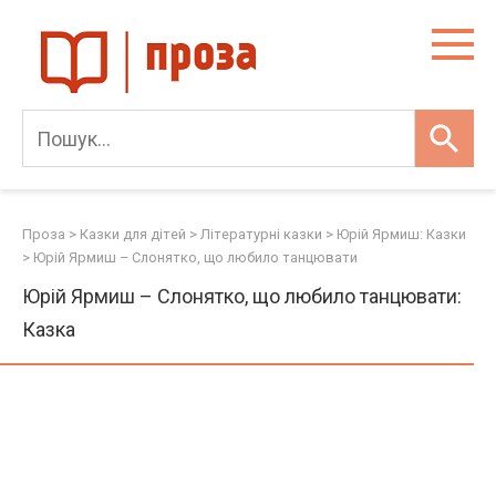
Skip
to
content
Проза
>
Казки для дітей
>
Літературні казки
>
Юрій Ярмиш: Казки
>
Юрій Ярмиш – Слонятко, що любило танцювати
Юрій Ярмиш – Слонятко, що любило танцювати:
Казка