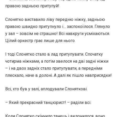
правою задньою притупуй!
Слонятко виставило ліву передню ніжку, задньою
правою швидко притупнуло і… заспокоїлося. Глянуло
у зал – зовсім не страшно! Всі навкруги усміхаються.
Цілий оркестр грає лише для нього.
І тоді Слонятко стало в лад притупувати. Спочатку
чотирма ніжками, а потім звелося на дві задні ніжки
– і на двох задніх стало притупувати, а передніми
плескало, наче в долоні. А далі як пішло навприсядки!
Всі, хто був у залі, аплодували Слоняткові.
– Який прекрасний танцюрист! – раділи всі.
Коли Слонятко скінчило танець і вклонилося, воно