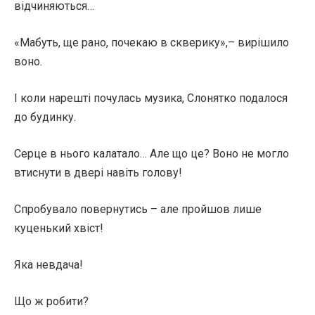
відчиняються…
«Мабуть, ще рано, почекаю в скверику»,– вирішило
воно.
І коли нарешті почулась музика, Слонятко подалося
до будинку.
Серце в нього калатало… Але що це? Воно не могло
втиснути в двері навіть голову!
Спробувало повернутись – але пройшов лише
куценький хвіст!
Яка невдача!
Що ж робити?