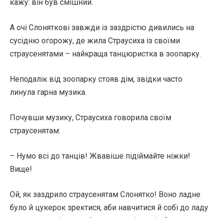
кажу: він був смішний.
А очі Слоняткові завжди із заздрістю дивились на
сусідню огорожу, де жила Страусиха із своїми
страусенятами – найкраща танцюристка в зоопарку.
Неподалік від зоопарку стояв дім, звідки часто
линула гарна музика.
Почувши музику, Страусиха говорила своїм
страусенятам:
– Нумо всі до танців! Жвавіше підіймайте ніжки!
Вище!
Ой, як заздрило страусенятам Слонятко! Воно ладне
було й цукерок зректися, аби навчитися й собі до ладу