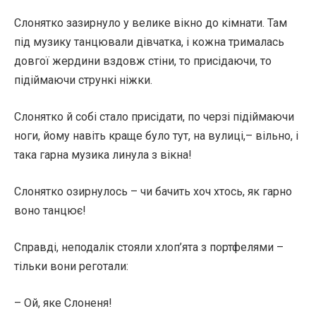
Слонятко зазирнуло у велике вікно до кімнати. Там
під музику танцювали дівчатка, і кожна трималась
довгої жердини вздовж стіни, то присідаючи, то
підіймаючи стрункі ніжки.
Слонятко й собі стало присідати, по черзі підіймаючи
ноги, йому навіть краще було тут, на вулиці,– вільно, і
така гарна музика линула з вікна!
Слонятко озирнулось – чи бачить хоч хтось, як гарно
воно танцює!
Справді, неподалік стояли хлоп’ята з портфелями –
тільки вони реготали:
– Ой, яке Слоненя!