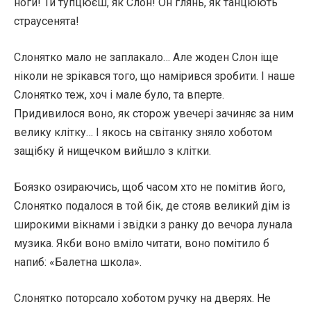
ноги! Ти тупцюєш, як Слон! Он глянь, як танцюють
страусенята!
Слонятко мало не заплакало… Але жоден Слон іще
ніколи не зрікався того, що намірився зробити. І наше
Слонятко теж, хоч і мале було, та вперте.
Придивилося воно, як сторож увечері зачиняє за ним
велику клітку… І якось на світанку зняло хоботом
защібку й нищечком вийшло з клітки.
Боязко озираючись, щоб часом хто не помітив його,
Слонятко подалося в той бік, де стояв великий дім із
широкими вікнами і звідки з ранку до вечора лунала
музика. Якби воно вміло читати, воно помітило б
напиб: «Балетна школа».
Слонятко поторсало хоботом ручку на дверях. Не