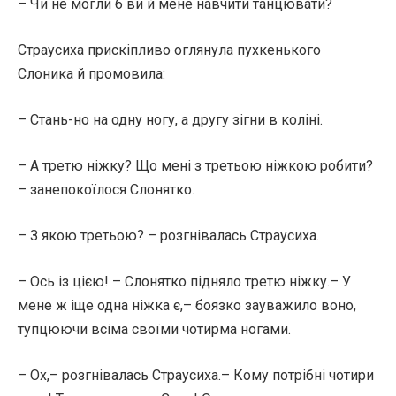
– Чи не могли б ви й мене навчити танцювати?
Страусиха прискіпливо оглянула пухкенького
Слоника й промовила:
– Стань-но на одну ногу, а другу зігни в коліні.
– А третю ніжку? Що мені з третьою ніжкою робити?
– занепокоїлося Слонятко.
– З якою третьою? – розгнівалась Страусиха.
– Ось із цією! – Слонятко підняло третю ніжку.– У
мене ж іще одна ніжка є,– боязко зауважило воно,
тупцюючи всіма своїми чотирма ногами.
– Ох,– розгнівалась Страусиха.– Кому потрібні чотири