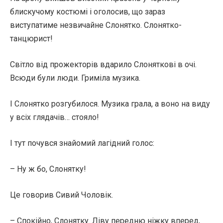
блискучому костюмі і оголосив, що зараз
виступатиме незвичайне Слонятко. Слонятко-
танцюрист!
Світло від прожекторів вдарило Слоняткові в очі.
Всюди були люди. Гриміла музика.
І Слонятко розгубилося. Музика грала, а воно на виду
у всіх глядачів… стояло!
І тут почувся знайомий лагідний голос:
– Ну ж бо, Слонятку!
Це говорив Сивий Чоловік.
– Спокійно, Слонятку. Ліву передню ніжку вперед,