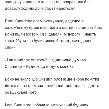
зоопарку чоловік вже знає, що вчора воно без
дозволу ходило до міста, і гнівається?
Поки Слонятко розмірковувало, дядечко в
солом’яному брилі взяв його з клітки і повів з собою.
Вони йшли містом, і всі давали їм дорогу – навіть
тролейбуси, що були високі й товсті, наче дорослі
слони.
«І як воно так сталось? – здивовано думало
Слонятко.– Куди ж це ведуть мене?»
Воно не знало, що Сивий Чоловік ще вчора помітив
його з вікна трамвая, коли воно танцювало, і довго
розшукував його…
І ось Слонятко побачило величезний будинок –