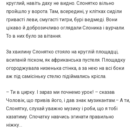
круглий, навіть даху не видно. Слонятко вільно
пройшло у ворота. Там, всередині, у клітках сиділи
гривасті леви, смугасті тигри, бурі ведмеді. Вони
цікаво й доброзичливо оглядали Слоника і вурчали.
То в них було за вітання.
За хвилину Слонятко стояло на круглій площадці,
всипаній піском, як африканська пустеля. Площадку
огороджувала низенька стінка, а за нею на всі боки
аж під самісіньку стелю підіймались крісла.
– Ти в цирку. І зараз ми почнемо урок! – сказав
Чоловік, що привів його, і дав знак музикантам.– А ти,
Слонятку, слухай уважно музику і роби, що я тобі
казатиму. Спочатку навчись згинати правильно
ніжку…