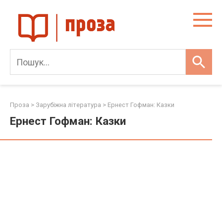
Skip
to
content
Проза
>
Зарубіжна література
>
Ернест Гофман: Казки
Ернест Гофман: Казки