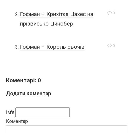
0
Гофман – Крихітка Цахес на
прізвисько Цинобер
0
Гофман – Король овочів
Коментарі: 0
Додати коментар
Ім'я
Коментар