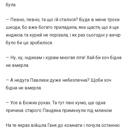
була.
— Певно, певно, та що їй сталося? Буде в мене трохи
шкоди, бо вже богато приладила, яке щастя, що я ще
индиків та курий не порізала, і як раз сьогодні у вечір
було би це зробилося.
— Ну, ну, індикам і курам многая літа! Хай би хоч бідна
не вмерла.
— А недуга Павлихи дуже небезпечна? Щоби хоч
бідна не вмерла.
— Усе в Божих руках. Та тут пані кумо, ще одна
причина: старого Пандяка примкнули під млином.
На те якраз війшла Ганя до комнати і почула останню