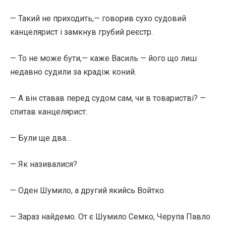
— Такий не приходить,— говорив сухо судовий
канцелярист і замкнув грубий реєстр.
— То не може бути,— каже Василь — його що лиш
недавно судили за крадіж коний.
— А він ставав перед судом сам, чи в товаристві? —
спитав канцелярист.
— Були ще два…
— Як називалися?
— Оден Шумило, а другий якийсь Войтко.
— Зараз найдемо. От є Шумило Семко, Черупа Павло