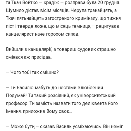
та Ткач Войтко — крадіж — розправа була 20 грудня.
Шумило дістав вісім місяців, Черупа транайцять, а
Ткач пятьнайцять загостреного криміналу, що тижня
піст і тверде ложе, що місяць темниця,— рецитував
канцелярист наче горохом сипав.
Вийшли з канцелярії, а товариш судовик страшно
сміявся аж присідав.
— Чого тобі так смішно?
— Ти Василю мабуть до нестями влюблений.
Подумай! Ти такий розсіяний, як університетський
професор. Ти замість назвати того деліквента його
імення, приложив йому своє…
— Може бути,— сказав Василь усміхаючись. Він неміг