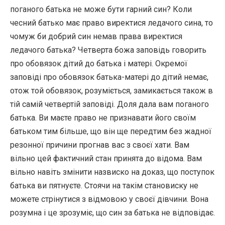
поганого батька не може бути гарний син? Коли
чесний батько має право виректися ледачого сина, то
чомуж би добрий син немав права виректися
ледачого батька? Четверта божа заповідь говорить
про обовязок дітий до батька і матері. Окремої
заповіді про обовязок батька-матері до дітий немає,
отож той обовязок, розуміється, замикається також в
тій самій четвертій заповіді. Доля дала вам поганого
батька. Ви маєте право не признавати його своїм
батьком тим більше, що він ще передтим без жадної
резонної причини прогнав вас з своєї хати. Вам
вільно цей фактичний стан принята до відома. Вам
вільно навіть змінити назвиско на доказ, що поступок
батька ви пятнуєте. Стоячи на такім становиску не
можете стрінутися з відмовою у своєї дівчини. Вона
розумна і це зрозуміє, що син за батька не відповідає.