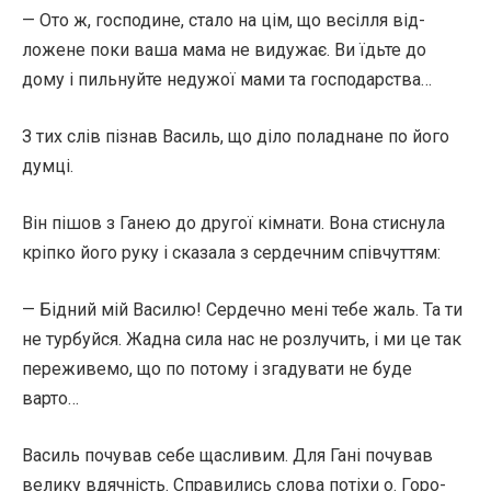
— Ото ж, господине, стало на цім, що весілля від-
ложене поки ваша мама не видужає. Ви їдьте до
дому і пильнуйте недужої мами та господарства…
З тих слів пізнав Василь, що діло поладнане по його
думці.
Він пішов з Ганею до другої кімнати. Вона стиснула
кріпко його руку і сказала з сердечним співчуттям:
— Бідний мій Василю! Сердечно мені тебе жаль. Та ти
не турбуйся. Жадна сила нас не розлучить, і ми це так
переживемо, що по потому і згадувати не буде
варто…
Василь почував себе щасливим. Для Гані почував
велику вдячність. Справились слова потіхи о. Горо-