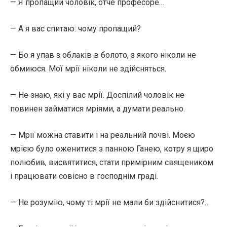
— Я пропащий чоловік, отче професоре…
— А я вас спитаю: чому пропащий?
— Бо я упав з облаків в болото, з якого ніколи не
обмиюся. Мої мрії ніколи не здійсняться.
— Не знаю, які у вас мрії. Доспілий чоловік не
повинен займатися мріями, а думати реально.
— Мрії можна ставити і на реальний почві. Моєю
мрією було оженитися з панною Ганею, котру я щиро
полюбив, висвятитися, стати примірним священиком
і працювати совісно в господнім граді.
— Не розумію, чому ті мрії не мали би здійснитися?…