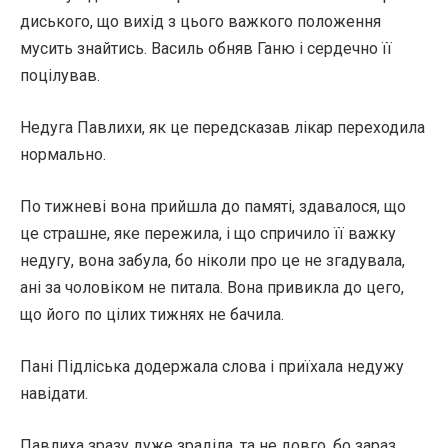
диського, що вихід з цього важкого положення
мусить знайтись. Василь обняв Ганю і сердечно її
поцілував.
Недуга Павлихи, як це передсказав лікар переходила
нормально.
По тижневі вона прийшла до памяті, здавалося, що
це страшне, яке пережила, і що спричило її важку
недугу, вона забула, бо ніколи про це не згадувала,
ані за чоловіком не питала. Вона привикла до цего,
що його по цілих тижнях не бачила.
Пані Підліська додержала слова і приїхала недужу
навідати.
Павлиха зразу дуже зраділа, та не довго, бо зараз