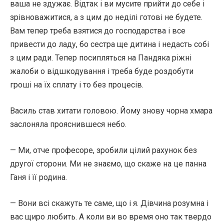
ваша не здужає. Відтак і ви мусите прийти до себе і
зрівноважитися, а з цим до неділі готові не будете.
Вам тепер треба взятися до господарства і все
привести до ладу, бо сестра ще дитина і недасть собі
з цим ради. Тепер посипляться на Пандяка ріжні
жалоби о відшкодування і треба буде роздобути
гроші на їх сплату і то без процесів.
Василь став хитати головою. Йому знову чорна хмара
заслоняла прояснившеся небо.
— Ми, отче професоре, зробили цілий рахунок без
другої сторони. Ми не знаємо, що скаже на це панна
Ганя і її родина.
— Вони всі скажуть те саме, що і я. Дівчина розумна і
вас щиро любить. А коли ви во время оно так твердо