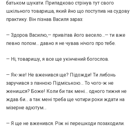
батьком шукати. Припадково стрінув тут свого
шкільного товариша, який йно що поступив на судову
практику. Він пізнав Василя зараз:
— Здоров Василю,— привітав його весело…— ти вже
певно попом… давно я не чував нічого про тебе.
— Ні, товаришу, я все ще укінчений богослов.
— Як-же! Не вженився ще? Підожди! Ти либонь
заручився з панною Підміською… То чого-ж не
женишся? Боже! Коли би так мені… одного тижня не
ждав би… а так мені треба ще чотири роки ждати на
мізерне адютум…
— Я ще не вженився. Ріж ні перешкоди позаходили.