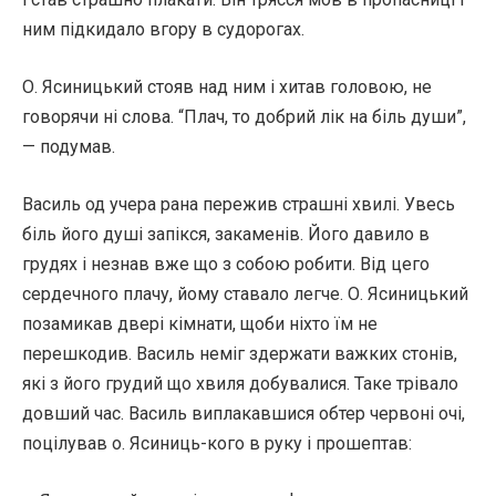
ним підкидало вгору в судорогах.
О. Ясиницький стояв над ним і хитав головою, не
говорячи ні слова. “Плач, то добрий лік на біль души”,
— подумав.
Василь од учера рана пережив страшні хвилі. Увесь
біль його душі запікся, закаменів. Його давило в
грудях і незнав вже що з собою робити. Від цего
сердечного плачу, йому ставало легче. О. Ясиницький
позамикав двері кімнати, щоби ніхто їм не
перешкодив. Василь неміг здержати важких стонів,
які з його грудий що хвиля добувалися. Таке трівало
довший час. Василь виплакавшися обтер червоні очі,
поцілував о. Ясиниць-кого в руку і прошептав: