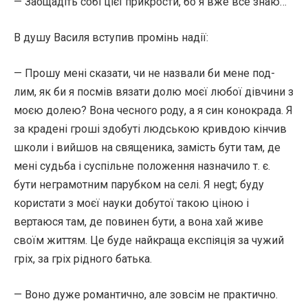
— Заощадіть собі цієї прикрости, бо я вже все знаю…
В душу Василя вступив промінь надії:
— Прошу мені сказати, чи не назвали би мене под-
лим, як би я посмів вязати долю моєї любої дівчини з
моєю долею? Вона чесного роду, а я син конокрада. Я
за крадені гроші здобуті людською кривдою кінчив
школи і вийшов на священика, замість бути там, де
мені судьба і суспільне положення назначило т. є.
бути неграмотним парубком на селі. Я неgt; буду
користати з моєї науки добутої такою ціною і
вертаюся там, де повинен бути, а вона хай живе
своїм життям. Це буде найкраща експіяція за чужий
гріх, за гріх рідного батька.
— Воно дуже романтично, але зовсім не практично.