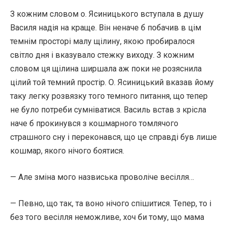
З кожним словом о. Ясиницького вступала в душу
Василя надія на краще. Він неначе б побачив в цім
темнім просторі малу щілину, якою пробиралося
світло дня і вказувало стежку виходу. З кожним
словом ця щілина ширшала аж поки не розяснила
цілий той темний простір. О. Ясиницький вказав йому
таку легку розвязку того темного питання, що тепер
не було потреби сумніватися. Василь встав з крісла
наче б прокинувся з кошмарного томлячого
страшного сну і переконався, що це справді був лише
кошмар, якого нічого боятися.
— Але зміна мого назвиська проволіче весілля…
— Певно, що так, та воно нічого спішитися. Тепер, то і
без того весілля неможливе, хоч би тому, що мама