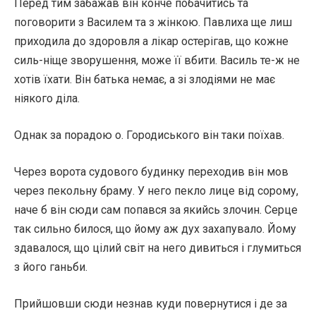
Перед тим забажав він конче побачитись та
поговорити з Василем та з жінкою. Павлиха ще лиш
приходила до здоровля а лікар остерігав, що кожне
силь-ніще зворушення, може її вбити. Василь те-ж не
хотів їхати. Він батька немає, а зі злодіями не має
ніякого діла.
Однак за порадою о. Городиського він таки поїхав.
Через ворота судового будинку переходив він мов
через пекольну браму. У него пекло лице від сорому,
наче б він сюди сам попався за якийсь злочин. Серце
так сильно билося, що йому аж дух захапувало. Йому
здавалося, що цілий світ на него дивиться і глумиться
з його ганьби.
Прийшовши сюди незнав куди повернутися і де за