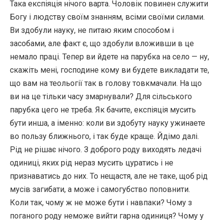
Така експіяція нічого варта. Чоловік повинен служити
Богу і людству своїм знанням, всіми своїми силами.
Ви здобули науку, не питаю яким способом і
засобами, але факт є, що здобули вложивши в це
немало праці. Тепер ви йдете на парубка на село — ну,
скажіть мені, господине кому ви будете викладати те,
що вам на теольогії так в голову товкмачали. На що
ви на це тільки часу змарнували? Для сільського
парубка цего не треба. Як бачите, експіяція мусить
бути инша, а іменно: коли ви здобуту науку ужинаете
во пользу ближнього, і так буде краще. Йдімо далі.
Рід не рішає нічого. З доброго роду виходять ледачі
одиниці, яких рід нераз мусить цуратись і не
признаватись до них. То нещастя, але не таке, щоб рід
мусів загибати, а може і самогубство поповнити.
Коли так, чому ж не може бути і навпаки? Чому з
поганого роду неможе вийти гарна одиниця? Чому у