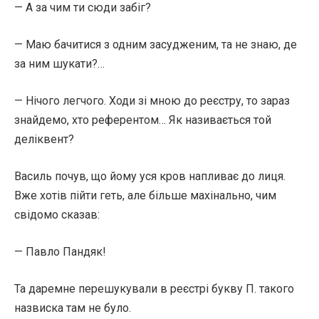
— А за чим ти сюди забіг?
— Маю бачитися з одним засудженим, та не знаю, де
за ним шукати?…
— Нічого легчого. Ходи зі мною до реєстру, то зараз
знайдемо, хто референтом… Як називається той
деліквент?
Василь почув, що йому уся кров напливає до лиця.
Вже хотів пійти геть, але більше махінально, чим
свідомо сказав:
— Павло Пандяк!
Та даремне перешукували в реєстрі букву П. такого
назвиска там не було.