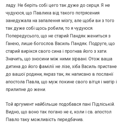
ладу. Не беріть собі цего так дуже до серця. Я не
чудуюся, що Павлиха від такого потрясения
занедужала на запалення мізгу, але щоби ви з того
так дуже собі щось робили, то я чудуюся.
Попередусього, що не старий Пандяк жениться з
Ганею, лише богослов Василь Пандяк. Подруге, що
старий вирікся свого сина і прогнав його з хати.
Значить, що зносини між ними зірвані. Отож ваша
дитина до його фамілії не лізе, хіба Василь пристане
до вашої родини, якраз так, як написано в посланії
апостола Павла, що муж покине свого вітця і матір і
прилипне до жени.
Той аргумент найбільше подобався пані Підліській.
Видно, що воно так погано не є, коли і св. апостол
Павло таку можливість передбачив.