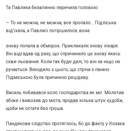
Та Павлиха безвпинно перечила головою:
— То не можна, не можна, все пропало… Підліська
від’їхала, а Павлисі погіршилося, вона
знову попала в обморок. Прикликали знову лікаря.
Він відгадав од разу, що спричинило це знову якесь
схви-льовання. Коли так буде далі, то він за ніщо не
ручається. Виходило з цього, що стріча з панею
Підміською була причиною рецідиву.
Василь побивався коло господарства як міг. Молотив
збіже і вивозив до міста, продав кілька штук худоби,
щоби не остати без гроша.
Пандякове слідство протяглось, бо до факту у Козака