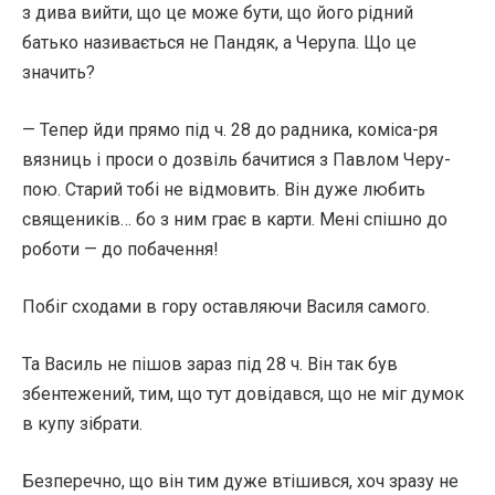
з дива вийти, що це може бути, що його рідний
батько називається не Пандяк, а Черупа. Що це
значить?
— Тепер йди прямо під ч. 28 до радника, коміса-ря
вязниць і проси о дозвіль бачитися з Павлом Черу-
пою. Старий тобі не відмовить. Він дуже любить
священиків… бо з ним грає в карти. Мені спішно до
роботи — до побачення!
Побіг сходами в гору оставляючи Василя самого.
Та Василь не пішов зараз під 28 ч. Він так був
збентежений, тим, що тут довідався, що не міг думок
в купу зібрати.
Безперечно, що він тим дуже втішився, хоч зразу не