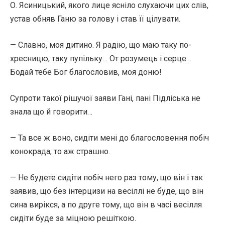
О. Ясиницький, якого лице ясніло слухаючи цих слів,
устав обняв Ганю за голову і став її цілувати.
— Славно, моя дитино. Я радію, що маю таку по-
хресницю, таку пупільку… От розумець і серце…
Бодай тебе Бог благословив, моя доню!
Супроти такої рішучої заяви Гані, пані Підліська не
знала що й говорити…
— Та все ж воно, сидіти мені до благословення побіч
конокрада, то аж страшно.
— Не будете сидіти побіч него раз тому, що він і так
заявив, що без інтерцизи на весіллі не буде, що він
сина вирікся, а по друге тому, що він в часі весілля
сидіти буде за міцною решіткою.