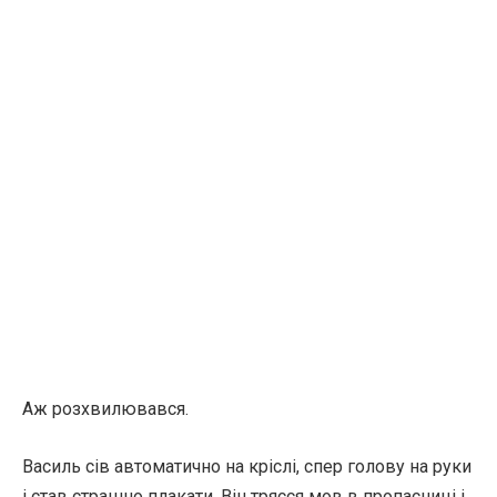
Аж розхвилювався.
Василь сів автоматично на кріслі, спер голову на руки
і став страшно плакати. Він трясся мов в пропасниці і