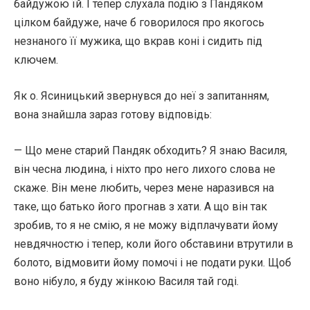
байдужою їй. І тепер слухала подію з Пандяком
цілком байдуже, наче б говорилося про якогось
незнаного її мужика, що вкрав коні і сидить під
ключем.
Як о. Ясиницький звернувся до неї з запитанням,
вона знайшла зараз готову відповідь:
— Що мене старий Пандяк обходить? Я знаю Василя,
він чесна людина, і ніхто про него лихого слова не
скаже. Він мене любить, через мене наразився на
таке, що батько його прогнав з хати. А що він так
зробив, то я не смію, я не можу відплачувати йому
невдячностю і тепер, коли його обставини втрутили в
болото, відмовити йому помочі і не подати руки. Щоб
воно нібуло, я буду жінкою Василя тай годі.