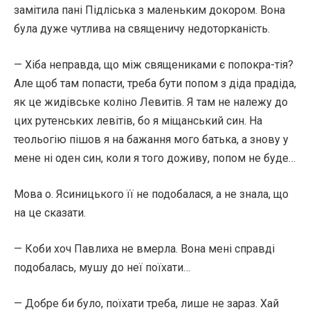
замітила пані Підліська з маленьким докором. Вона
була дуже чутлива на священичу недоторканість.
— Хіба неправда, що між священиками є попокра-тія?
Але щоб там попасти, треба бути попом з діда прадіда,
як це жидівське коліно Левитів. Я там не належу до
цих рутенських левітів, бо я міщанський син. На
теольогію пішов я на бажання мого батька, а знову у
мене ні оден син, коли я того доживу, попом не буде…
Мова о. Ясиницького її не подобалася, а не знала, що
на це сказати.
— Коби хоч Павлиха не вмерла. Вона мені справді
подобалась, мушу до неї поїхати…
— Добре би було, поїхати треба, лише не зараз. Хай