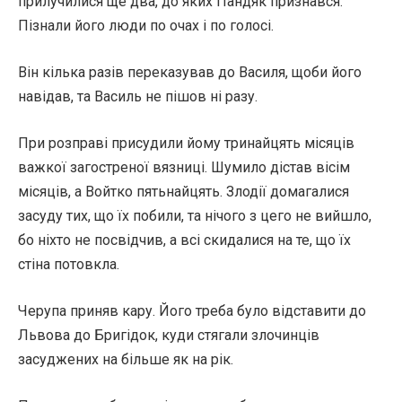
прилучилися ще два, до яких Пандяк признався.
Пізнали його люди по очах і по голосі.
Він кілька разів переказував до Василя, щоби його
навідав, та Василь не пішов ні разу.
При розправі присудили йому тринайцять місяців
важкої загостреної вязниці. Шумило дістав вісім
місяців, а Войтко пятьнайцять. Злодії домагалися
засуду тих, що їх побили, та нічого з цего не вийшло,
бо ніхто не посвідчив, а всі скидалися на те, що їх
стіна потовкла.
Черупа приняв кару. Його треба було відставити до
Львова до Бригідок, куди стягали злочинців
засуджених на більше як на рік.