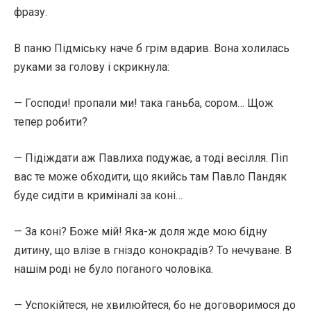
фразу.
В паню Підміську наче б грім вдарив. Вона холилась
руками за голову і скрикнула:
— Господи! пропали ми! така ганьба, сором… Щож
тепер робити?
— Підіждати аж Павлиха подужає, а тоді весілля. Піп
вас те може обходити, що якийсь там Павло Пандяк
буде сидіти в криміналі за коні…
— За коні? Боже мій! Яка-ж доля жде мою бідну
дитину, що влізе в гніздо конокрадів? То нечуване. В
нашім роді не було поганого чоловіка.
— Успокійтеся, не хвилюйтеся, бо не договоримося до