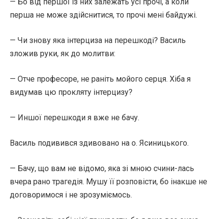
— Бо від першої із них залежать усі прочі, а коли
перша не може здійснитися, то прочі мені байдужі.
— Чи знову яка інтерциза на перешкоді? Василь
зложив руки, як до молитви:
— Отче професоре, не раніть мойого серця. Хіба я
видумав цю прокляту інтерцизу?
— Иншої перешкоди я вже не бачу.
Василь подивився здивовано на о. Ясиницького.
— Бачу, що вам не відомо, яка зі мною счини-лась
вчера рано трагедія. Мушу її розповісти, бо інакше не
договоримося і не зрозуміємось.