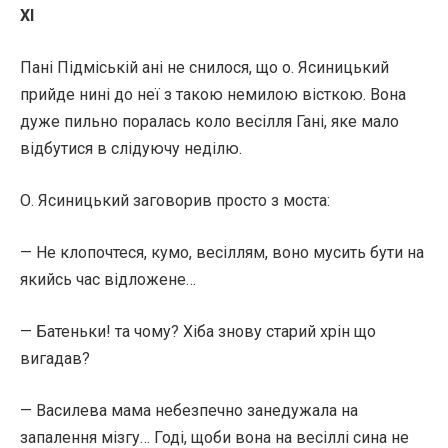
XI
Пані Підміській ані не снилося, що о. Ясиницький
прийде нині до неї з такою немилою вісткою. Вона
дуже пильно поралась коло весілля Гані, яке мало
відбутися в слідуючу неділю.
О. Ясиницький заговорив просто з моста:
— Не клопочтеся, кумо, весіллям, воно мусить бути на
якийсь час відложене…
— Батеньки! та чому? Хіба знову старий хрін що
вигадав?
— Василева мама небезпечно занедужала на
запалення мізгу… Годі, щоби вона на весіллі сина не