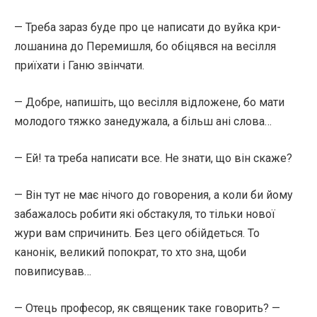
— Треба зараз буде про це написати до вуйка кри-
лошанина до Перемишля, бо обіцявся на весілля
приїхати і Ганю звінчати.
— Добре, напишіть, що весілля відложене, бо мати
молодого тяжко занедужала, а більш ані слова…
— Ей! та треба написати все. Не знати, що він скаже?
— Він тут не має нічого до говорения, а коли би йому
забажалось робити які обстакуля, то тільки нової
жури вам спричинить. Без цего обійдеться. То
канонік, великий попократ, то хто зна, щоби
повиписував…
— Отець професор, як священик таке говорить? —