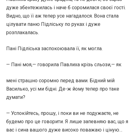
дуже збентежилась і наче б соромилася своєї гості.
Видно, що її аж тепер усе нагадалося. Вона стала
цілувати паню Підліську по руках і дуже
розплакалась.
Пані Підліська заспокоювала її, як могла.
— Пані моя,— говорила Павлиха крізь сльози,— як
мені страшно соромно перед вами. Бідний мій
Василько, усі ми бідні. Де-ж йому тепер про таке
думати?
— Успокійтесь, прошу, і поки ви не подужаєте, не
будемо про це говорити. Я лише запевняю вас, що я
вас і сина вашого дуже високо поважаю і ціную…