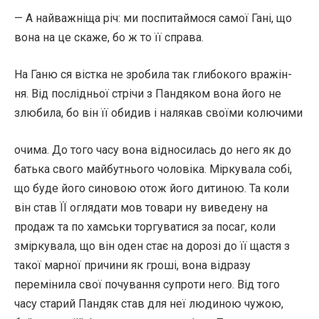
— А найважніща річ: ми поспитаймося самої Гані, що
вона на це скаже, бо ж то її справа.
На Ганю ся вістка не зробила так глибокого вражін-
ня. Від послідньої стрічи з Пандяком вона його не
злюбила, бо він її обидив і налякав своїми колючими
очима. До того часу вона відносилась до него як до
батька свого майбутнього чоловіка. Міркувала собі,
що буде його синовою отож його дитиною. Та коли
він став ЇЇ оглядати мов товари ну виведену на
продаж та по хамськи торгуватися за посаг, коли
зміркувала, що він оден стає на дорозі до її щастя з
такої марної причини як гроші, вона відразу
перемінила свої почування супроти него. Від того
часу старий Пандяк став для неї людиною чужою,