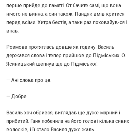
перше прийде до памяті. От бачите самі, що вона
нічого не винна, а син також. Пандяк вмів критися
перед всіми. Хитра бестія, а таки раз поховзйув-ся і
впав.
Розмова протяглась довше як годину. Василь
держався слова і тепер прийшов до Підміських. О.
Ясиницький шепнув ще до Підміської:
— Ані слова про це.
— Добре.
Василь хоч обрився, виглядав ще дуже марний і
прибитий. Ганя побачила на його голові кілька сивих
волосків, і її стало Василя дуже жаль.