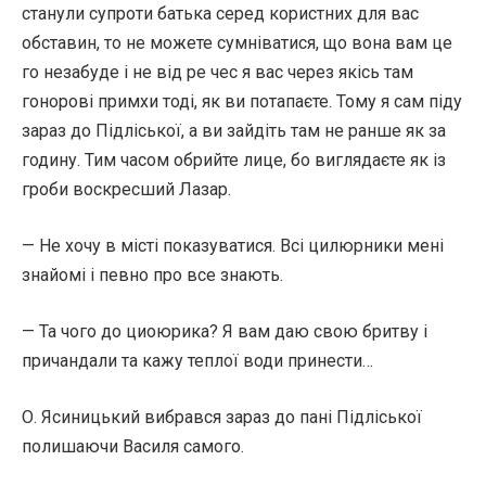
станули супроти батька серед користних для вас
обставин, то не можете сумніватися, що вона вам це
го незабуде і не від ре чес я вас через якісь там
гонорові примхи тоді, як ви потапаєте. Тому я сам піду
зараз до Підліської, а ви зайдіть там не ранше як за
годину. Тим часом обрийте лице, бо виглядаєте як із
гроби воскресший Лазар.
— Не хочу в місті показуватися. Всі цилюрники мені
знайомі і певно про все знають.
— Та чого до циоюрика? Я вам даю свою бритву і
причандали та кажу теплої води принести…
О. Ясиницький вибрався зараз до пані Підліської
полишаючи Василя самого.