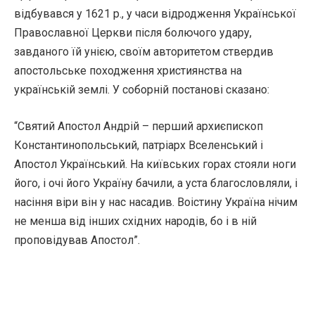
відбувався у 1621 р., у часи відродження Української
Православної Церкви після болючого удару,
завданого їй унією, своїм авторитетом ствердив
апостольське походження християнства на
українській землі. У соборній постанові сказано:
“Святий Апостол Андрій – перший архиєпископ
Константинопольський, патріарх Вселенський і
Апостол Український. На київських горах стояли ноги
його, і очі його Україну бачили, а уста благословляли, і
насіння віри він у нас насадив. Воістину Україна нічим
не менша від інших східних народів, бо і в ній
проповідував Апостол”.