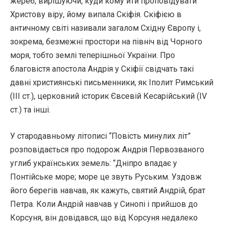
жереб, вирішуючи, куди кому йти проповідувати
Христову віру, йому випала Скіфія. Скіфією в
античному світі називали загалом Східну Європу і,
зокрема, безмежні простори на північ від Чорного
моря, тобто землі теперішньої України. Про
благовістя апостола Андрія у Скіфії свідчать такі
давні християнські письменники, як Іполит Римський
(III ст.), церковний історик Євсевій Кесарійський (IV
ст.) та інші.
У стародавньому літописі “Повість минулих літ”
розповідається про подорож Андрія Первозваного
углиб українських земель: “Дніпро впадає у
Понтійське море; море це звуть Руським. Уздовж
його берегів навчав, як кажуть, святий Андрій, брат
Петра. Коли Андрій навчав у Синопі і прийшов до
Корсуня, він довідався, що від Корсуня недалеко