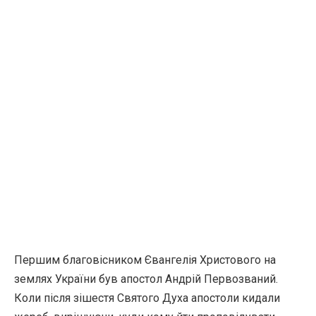
Першим благовісником Євангелія Христового на
землях України був апостол Андрій Первозваний.
Коли після зішестя Святого Духа апостоли кидали