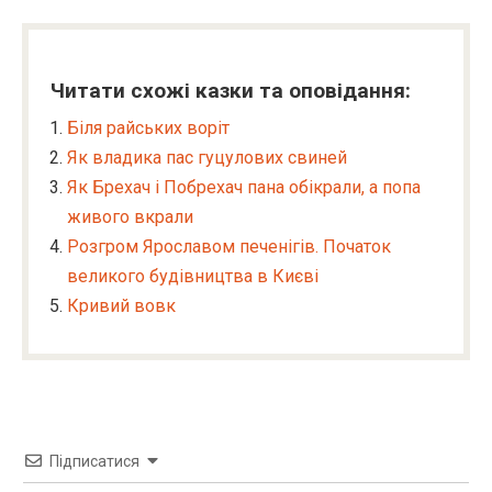
Читати схожі казки та оповідання:
Біля райських воріт
Як владика пас гуцулових свиней
Як Брехач і Побрехач пана обікрали, а попа
живого вкрали
Розгром Ярославом печенігів. Початок
великого будівництва в Києві
Кривий вовк
Підписатися