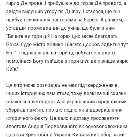
гирло Дніпрове. І прибув він до гирла Дніпрового, а
звідти вирушив угору по Дніпру. І сталося, що він
прибув і зупинився під горами на березі. А ранком,
уставши, промовив він до учнів, що були з ним:
“Бачите ви гори ці? На горах цих засяє благодать
Божа, буде місто велике і багато церков здвигне тут
Бог”. І піднявся він на гори ці, поблагословив їх,
помолився Богу і зійшов з гори цієї, де пізніше виріс
Київ”.
Ця літописна розповідь не має підтвердження в
інших історичних пам`ятках, тому деякі вчені схильні
вважати її легендою. Але український народ віками
зберігав пам`ять про цю подію як віддзеркалення
історичного факту. Це дало підставу прославляти
апостола Андрія Первозваного як основоположника
Церкви Христової в Україні. Київський Собор, який