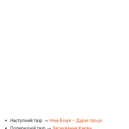
Наступний твір →
Ніна Бічуя – Дурні гроші
Попередній твір →
Заснування Києва