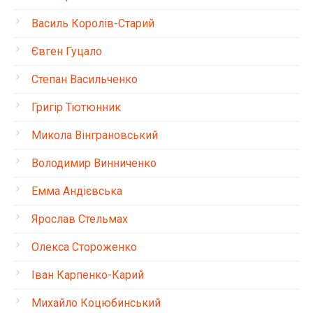
Василь Королів-Старий
Євген Гуцало
Степан Васильченко
Григір Тютюнник
Микола Вінграновський
Володимир Винниченко
Емма Андієвська
Ярослав Стельмах
Олекса Стороженко
Іван Карпенко-Карий
Михайло Коцюбинський