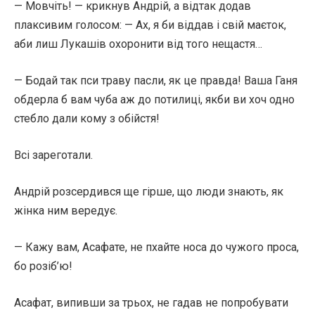
— Мовчіть! — крикнув Андрій, а відтак додав
плаксивим голосом: — Ах, я би віддав і свій маєток,
аби лиш Лукашів охоронити від того нещастя…
— Бодай так пси траву пасли, як це правда! Ваша Ганя
обдерла б вам чуба аж до потилиці, якби ви хоч одно
стебло дали кому з обійстя!
Всі зареготали.
Андрій розсердився ще гірше, що люди знають, як
жінка ним вередує.
— Кажу вам, Асафате, не пхайте носа до чужого проса,
бо розіб’ю!
Асафат, випивши за трьох, не гадав не попробувати