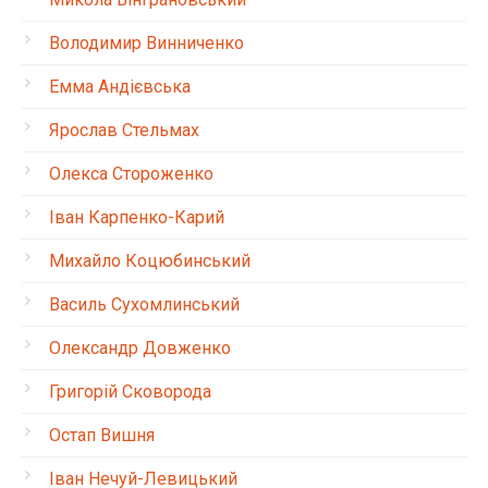
Володимир Винниченко
Емма Андієвська
Ярослав Стельмах
Олекса Стороженко
Іван Карпенко-Карий
Михайло Коцюбинський
Василь Сухомлинський
Олександр Довженко
Григорій Сковорода
Остап Вишня
Іван Нечуй-Левицький