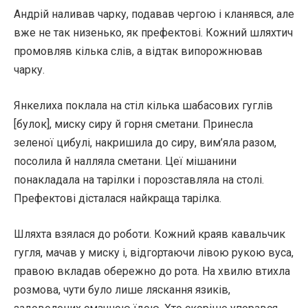
Андрій наливав чарку, подавав чергою і кланявся, але
вже не так низенько, як префектові. Кожний шляхтич
промовляв кілька слів, а відтак випорожнював
чарку.
Янкелиха поклала на стіл кілька шабасових гуглів
[булок], миску сиру й горня сметани. Принесла
зеленої цибулі, накришила до сиру, вим’яла разом,
посолила й налляла сметани. Цеї мішанини
понакладала на тарілки і порозставляла на столі.
Префектові дісталася найкраща тарілка.
Шляхта взялася до роботи. Кожний краяв кавальчик
гугля, мачав у миску і, відгортаючи лівою рукою вуса,
правою вкладав обережно до рота. На хвилю втихла
розмова, чути було лише ляскання язиків,