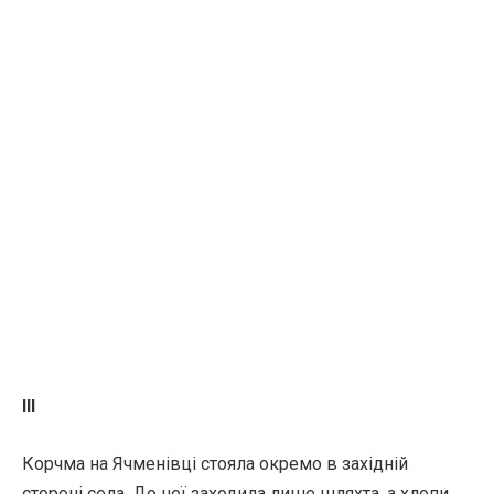
III
Корчма на Ячменівці стояла окремо в західній
стороні села. До неї заходила лише шляхта, а хлопи,