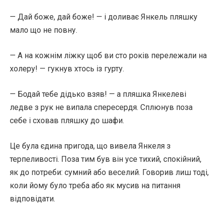
— Дай боже, дай боже! — і доливає Янкель пляшку
мало що не повну.
— А на кожнім ліжку щоб ви сто років перележали на
холеру! — гукнув хтось із гурту.
— Бодай тебе дідько взяв! — а пляшка Янкелеві
ледве з рук не випала спересердя. Сплюнув поза
себе і сховав пляшку до шафи.
Це була єдина пригода, що вивела Янкеля з
терпеливості. Поза тим був він усе тихий, спокійний,
як до потреби: сумний або веселий. Говорив лиш тоді,
коли йому було треба або як мусив на питання
відповідати.