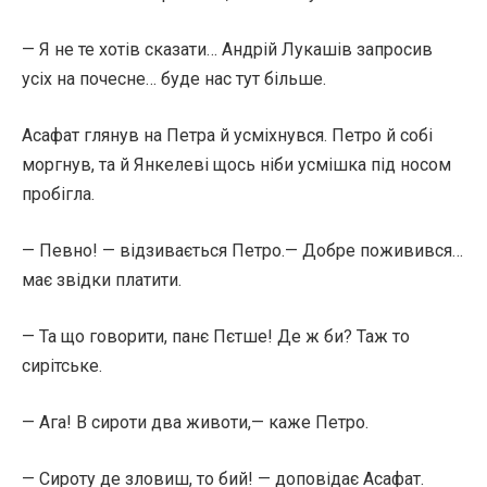
— Я не те хотів сказати… Андрій Лукашів запросив
усіх на почесне… буде нас тут більше.
Асафат глянув на Петра й усміхнувся. Петро й собі
моргнув, та й Янкелеві щось ніби усмішка під носом
пробігла.
— Певно! — відзивається Петро.— Добре поживився…
має звідки платити.
— Та що говорити, панє Пєтше! Де ж би? Таж то
сирітське.
— Ага! В сироти два животи,— каже Петро.
— Сироту де зловиш, то бий! — доповідає Асафат.