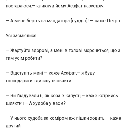
постараюся,— кликнув йому Асафат назустріч.
— А мене беріть за мандатора [суддю]! — каже Петро.
Усі засміялися.
— Жартуйте здорові, а мені в голові морочиться, що з
тим усім робити?
— Відступіть мені — каже Асафат,— я буду
господарити і дитину няньчити.
— Ви ґаздували б, як коза в капусті,— каже котрийсь
шляхтич.— А худоба у вас є?
— У нього худоба за коміром аж пішки ходить,— каже
другий.