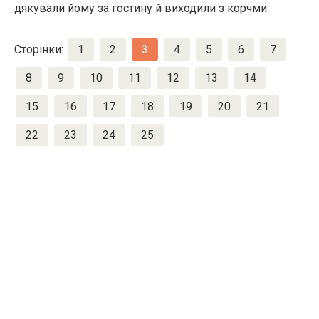
дяку­вали йому за гостину й виходили з корчми.
Сторінки:
1
2
3
4
5
6
7
8
9
10
11
12
13
14
15
16
17
18
19
20
21
22
23
24
25