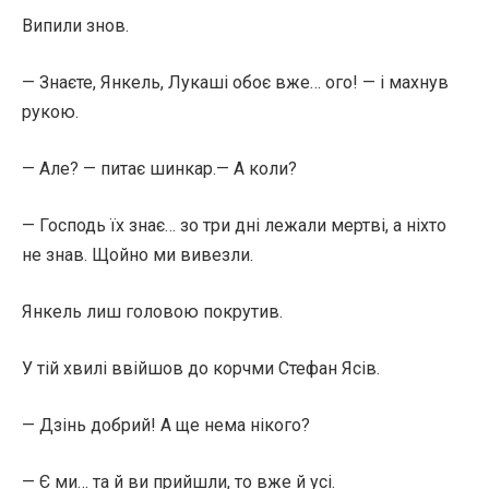
Випили знов.
— Знаєте, Янкель, Лукаші обоє вже… ого! — і махнув
рукою.
— Але? — питає шинкар.— А коли?
— Господь їх знає… зо три дні лежали мертві, а ніхто
не знав. Щойно ми вивезли.
Янкель лиш головою покрутив.
У тій хвилі ввійшов до корчми Стефан Ясів.
— Дзінь добрий! А ще нема нікого?
— Є ми… та й ви прийшли, то вже й усі.