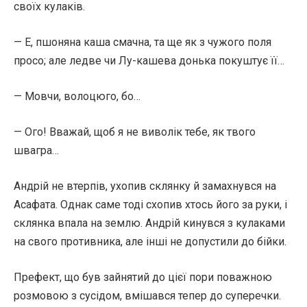
своїх кулаків.
— Е, пшоняна каша смачна, та ще як з чужого поля
просо; але ледве чи Лу-кашева донька покуштує її…
— Мовчи, волоцюго, бо…
— Ого! Вважай, щоб я не виволік тебе, як твого
швагра…
Андрій не втерпів, ухопив склянку й замахнувся на
Асафата. Однак саме тоді схопив хтось його за руки, і
склянка впала на землю. Андрій кинувся з кулаками
на свого противника, але інші не допустили до бійки.
Префект, що був зайнятий до цієї пори поважною
розмовою з сусідом, вмі­шався тепер до суперечки.