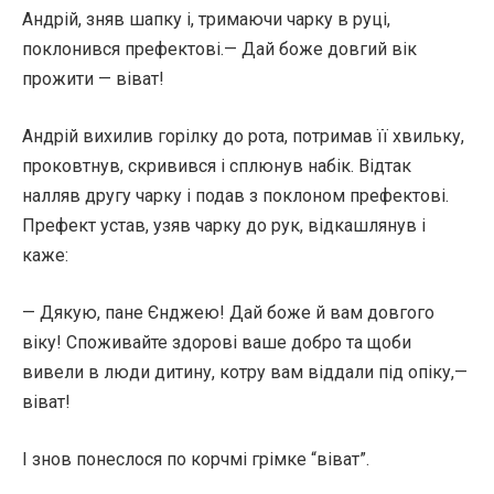
Андрій, зняв шапку і, три­маючи чарку в руці,
поклонився префектові.— Дай боже довгий вік
прожити — віват!
Андрій вихилив горілку до рота, потримав її хвильку,
проковтнув, скривився і сплюнув набік. Відтак
налляв другу чарку і подав з поклоном префектові.
Префект устав, узяв чарку до рук, відкашлянув і
каже:
— Дякую, пане Єнджею! Дай боже й вам довгого
віку! Споживайте здорові ваше добро та щоби
вивели в люди дитину, котру вам віддали під опіку,—
віват!
І знов понеслося по корчмі грімке “віват”.