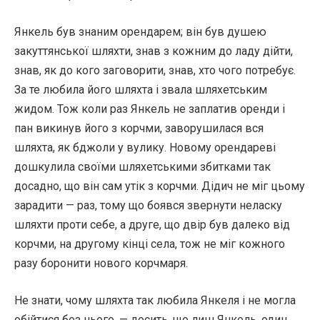
Янкель був знаним орендарем; він був душею
закуттянської шляхти, знав з кожним до ладу дійти,
знав, як до кого заговорити, знав, хто чого потребує.
За те любила його шляхта і звала шляхетським
жидом. Тож коли раз Янкель не заплатив оренди і
пан викинув його з корчми, заворушилася вся
шляхта, як бджоли у вулику. Новому орендареві
дошкулила своїми шляхетськими збитками так
досадно, що він сам утік з корчми. Дідич не міг цьому
зарадити — раз, тому що боявся звернути неласку
шляхти проти себе, а друге, що двір був далеко від
корчми, на другому кінці села, тож не міг кожного
разу боронити нового корчмаря.
Не знати, чому шляхта так любила Янкеля і не могла
обійтися без нього, — досить, що лиш Янкель, один