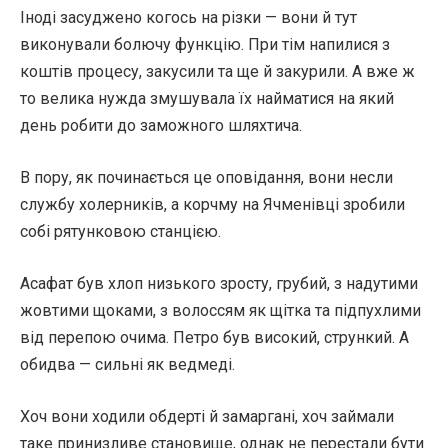
Іноді засуджено когось на різки — вони й тут
виконували болючу функцію. При тім напилися з
коштів процесу, закусили та ще й закурили. А вже ж
то велика нужда змушувала їх найматися на який
день робити до заможного шляхтича.
В пору, як починається це оповідання, вони несли
службу холерників, а корчму на Ячменівці зробили
собі рятунковою станцією.
Асафат був хлоп низького зросту, грубий, з надутими
жовтими щоками, з волоссям як щітка та підпухлими
від перепою очима. Петро був високий, стрункий. А
обидва — сильні як ведмеді.
Хоч вони ходили обдерті й замаргані, хоч займали
таке принизливе становище, однак не перестали бути