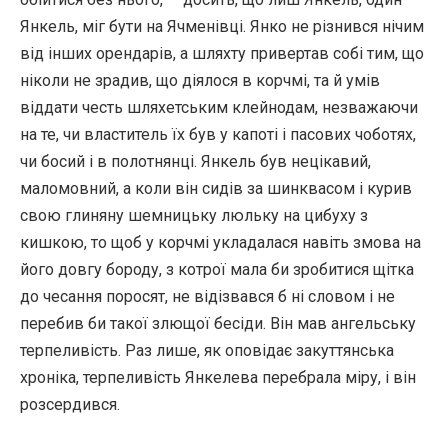
Янкель, міг бути на Ячменівці. Янко не різнився нічим
від інших орендарів, а шляхту привертав собі тим, що
ніколи не зрадив, що діялося в корчмі, та й умів
віддати честь шляхетським клейнодам, незважаю­чи
на те, чи властитель їх був у капоті і пасових чоботях,
чи босий і в полотнянці. Янкель був нецікавий,
маломовний, а коли він сидів за шинквасом і курив
свою глиняну шемницьку люльку на цибуху з
кишкою, то щоб у корчмі укладалася навіть змова на
його довгу бороду, з котрої мала би зробитися щітка
до чесання поросят, не відізвався б ні словом і не
перебив би такої злющої бесіди. Він мав ангельську
терпеливість. Раз лише, як оповідає закуттянська
хроніка, терпеливість Янкелева перебрала міру, і він
розсердився.