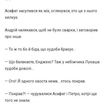
Асафат насупився як міх, оглянувся, хто це з нього
кепкує.
Андрій налякався, щоб не було сварки, і заговорив
про інше.
— То ж то бо й біда, що худоби бракує…
— Що балакаєте, Єнджею? Таж у небіжчика Лукаша
худоби доволі…
— Ого! Й одного хвоста нема… хтось покрав.
— Покрав?! — чудувалися Асафат і Петро, котрі ще
того не знали.