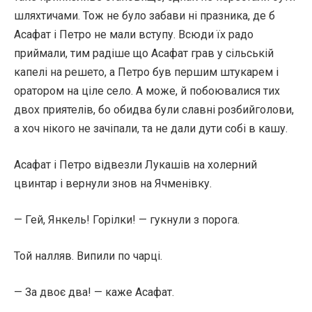
шляхтичами. Тож не було забави ні празника, де б
Асафат і Петро не мали вступу. Всюди їх радо
приймали, тим радіше що Асафат грав у сільській
капелі на решето, а Петро був першим штукарем і
оратором на ціле село. А може, й побоювалися тих
двох приятелів, бо обидва були славні розбийголови,
а хоч нікого не зачіпали, та не дали дути собі в кашу.
Асафат і Петро відвезли Лукашів на холерний
цвинтар і вернули знов на Ячменівку.
— Гей, Янкель! Горілки! — гукнули з порога.
Той налляв. Випили по чарці.
— За двоє два! — каже Асафат.