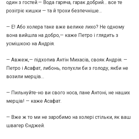
один з гостей.— Вода га­ряча, гарак добрий… все те
розігріє кишки — та й трохи безпечніше…
— Е! Або холера таке вже велике лихо? Не одному
вона вийшла на добро,— каже Петро і глядить з
усмішкою на Андрія.
— Авжеж,— підхопив Антін Михасів, свояк Андрія. —
Петро і Асафат, ли­бонь, попухли би з голоду, якби не
возили мерців…
— Пильнуйте-но ви свого носа, пане Антоні, не наших
мерців! — каже Асафат.
— Вже ж то ми не заробимо на холері стільки, як ваш
швагер Єнджей.