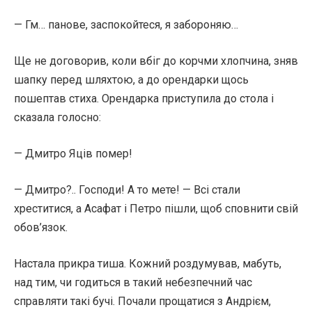
— Гм… панове, заспокойтеся, я забороняю…
Ще не договорив, коли вбіг до корчми хлопчина, зняв
шапку перед шляхтою, а до орендарки щось
пошептав стиха. Орендарка приступила до стола і
сказала голосно:
— Дмитро Яців помер!
— Дмитро?.. Господи! А то мете! — Всі стали
хреститися, а Асафат і Петро пішли, щоб сповнити свій
обов’язок.
Настала прикра тиша. Кожний роздумував, мабуть,
над тим, чи годиться в такий небезпечний час
справляти такі бучі. Почали прощатися з Андрієм,