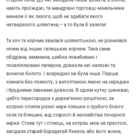
навіть проїжджі, та мандрівні торговці-міняльники
минали її як лихого, щоб не здибати якого
нетверезого шляхтича,— а то була б халепа!
Та хоч та корчма звалася шляхетською, не різнилася
нічим від інших галицьких корчем. Така сама
обідрана, замазана, шибки повибивані і
позаліплювані папером, довкола неї калюжі та
вонюче болото. І всередині не була інша. Перша
кімната без помосту, з витоптаною ямою на середині
і брудними лавками довкола. В однім кутку шинквас,
цебто перегородка з дерев’яною решіткою, за
котрою стояли різної міри пляшки з грубого білого
скла та бляшані, від старості й неохайства почорнілі
мірки. Стояв тут і стілець, на котрім, мов на престолі,
засідали старий бородатий Янкель або його жінка,