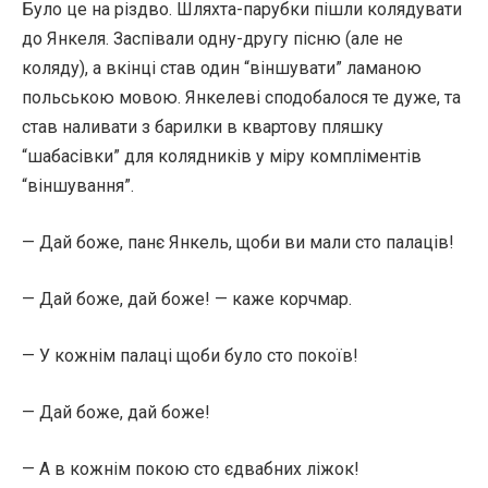
Було це на різдво. Шляхта-парубки пішли колядувати
до Янкеля. Заспівали одну-другу пісню (але не
коляду), а вкінці став один “віншувати” ламаною
польською мовою. Янкелеві сподобалося те дуже, та
став наливати з барилки в квартову пляшку
“шабасівки” для колядників у міру компліментів
“віншування”.
— Дай боже, панє Янкель, щоби ви мали сто палаців!
— Дай боже, дай боже! — каже корчмар.
— У кожнім палаці щоби було сто покоїв!
— Дай боже, дай боже!
— А в кожнім покою сто єдвабних ліжок!