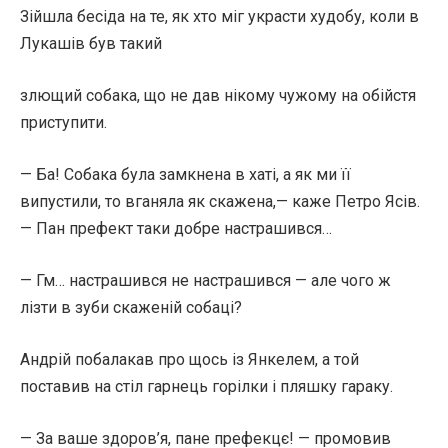
Зійшла бесіда на те, як хто міг украсти худобу, коли в
Лукашів був такий
злющий собака, що не дав нікому чужому на обійстя
приступити.
— Ба! Собака була замкнена в хаті, а як ми її
випустили, то вганяла як скажена,— каже Петро Ясів.
— Пан префект таки добре настрашився…
— Гм… настрашився не настрашився — але чого ж
лізти в зуби скаженій собаці?
Андрій побалакав про щось із Янкелем, а той
поставив на стіл гарнець горілки і пляшку гараку.
— За ваше здоров’я, пане префекцє! — промовив