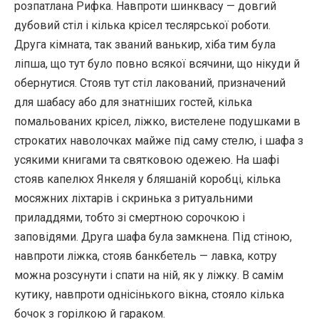
розпатлана Рифка. Навпроти шинквасу — довгий
дубовий стіл і кілька крісел теслярської роботи.
Друга кімната, так званий ванькир, хіба тим була
ліпша, що тут було повно всякої всячини, що нікуди й
обернутися. Стояв тут стіл лакований, призначений
для шабасу або для знатніших гостей, кілька
помальованих крісел, ліжко, вистелене подушками в
строкатих наволочках майже під саму стелю, і шафа з
усякими книгами та святковою одежею. На шафі
стояв капелюх Янкеля у бляшаній коробці, кілька
мосяжних ліхтарів і скринька з ритуальними
приладдями, тобто зі смертною сорочкою і
заповідями. Друга шафа була замкнена. Під стіною,
навпроти ліжка, стояв банкбетель — лавка, котру
можна розсунути і спати на ній, як у ліжку. В самім
кутику, навпроти однісінького вікна, стояло кілька
бочок з горілкою й гараком.