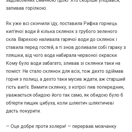
задоволених смачною їдою. Хто скоріше упорався,
запивав горілкою.
Як уже всі скінчили їду, поставила Рифка горнець
кип’ячої води й кілька склянок з грубого зеленого
скла. Варехою наливала гарячої води до склянок і
ставила перед гостей, а ті знов доливали собі гараку з
пляшки, від чого вода на­бирала червоної окраски.
Кому було води забагато, зливав зі склянки таки на
поміст. Не стало склянок для всіх, тож дехто здіймав
горня з полиці, а дехто таки мусив ждати, аж старший
гість вип’є. Вимити склянку, з котрої пив попе­редник,
уважається обидою його так само, як обидою було б
обтерти пищик цибуха, коли шляхтич шляхтичеві
дасть покурити.
— Оце добре проти холери! — перервав мовчанку