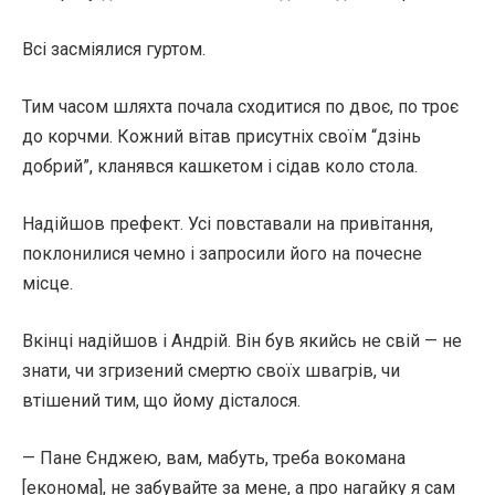
Всі засміялися гуртом.
Тим часом шляхта почала сходитися по двоє, по троє
до корчми. Кожний вітав присутніх своїм “дзінь
добрий”, кланявся кашкетом і сідав коло стола.
Надійшов префект. Усі повставали на привітання,
поклонилися чемно і запросили його на почесне
місце.
Вкінці надійшов і Андрій. Він був якийсь не свій — не
знати, чи згризений смертю своїх швагрів, чи
втішений тим, що йому дісталося.
— Пане Єнджею, вам, мабуть, треба вокомана
[економа], не забувайте за мене, а про нагайку я сам