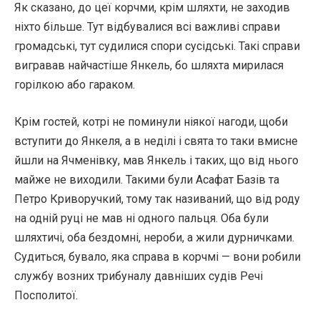
Як сказано, до цеї корчми, крім шляхти, не заходив
ніхто більше. Тут відбувалися всі важливі справи
громадські, тут судилися спори сусідські. Такі справи
вигравав найчастіше Янкель, бо шляхта мирилася
горілкою або гараком.
Крім гостей, котрі не поминули ніякої нагоди, щоби
вступити до Янкеля, а в неділі і свята то таки вмисне
йшли на Ячменівку, мав Янкель і таких, що від нього
майже не виходили. Такими були Асафат Базів та
Петро Криворучкий, тому так називаний, що від роду
на одній руці не мав ні одного пальця. Оба були
шляхтичі, оба бездомні, нероби, а жили дурничками.
Судиться, бувало, яка справа в корчмі — вони робили
службу возних трибуналу давніших судів Речі
Посполитої.