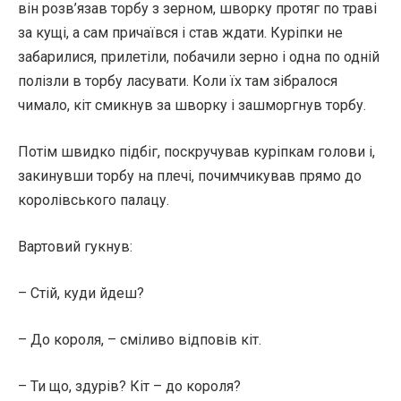
він розв’язав торбу з зерном, шворку протяг по траві
за кущі, а сам причаївся і став ждати. Куріпки не
забарилися, прилетіли, побачили зерно і одна по одній
полізли в торбу ласувати. Коли їх там зібралося
чимало, кіт смикнув за шворку і зашморгнув торбу.
Потім швидко підбіг, поскручував куріпкам голови і,
закинувши торбу на плечі, почимчикував прямо до
королівського палацу.
Вартовий гукнув:
– Стій, куди йдеш?
– До короля, – сміливо відповів кіт.
– Ти що, здурів? Кіт – до короля?