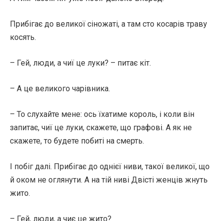
Прибігає до великої сіножаті, а там сто косарів траву
косять.
– Гей, люди, а чиї це луки? – питає кіт.
– А це великого чарівника.
– То слухайте мене: ось їхатиме король, і коли він
запитає, чиї це луки, скажете, що графові. А як не
скажете, то будете побиті на смерть.
І побіг далі. Прибігає до однієї ниви, такої великої, що
й оком не оглянути. А на тій ниві Двісті женців жнуть
жито.
– Гей, люди, а чиє це жито?