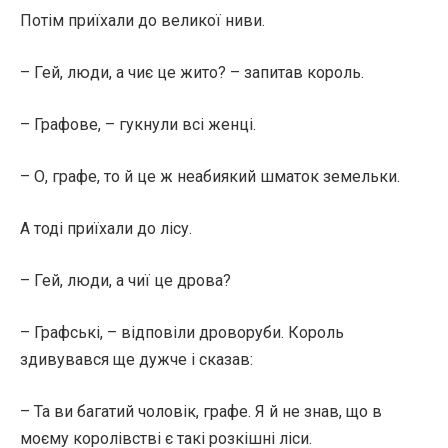
Потім приїхали до великої ниви.
– Гей, люди, а чиє це жито? – запитав король.
– Графове, – гукнули всі женці.
– О, графе, то й це ж неабиякий шматок земельки.
А тоді приїхали до лісу.
– Гей, люди, а чиї це дрова?
– Графські, – відповіли дроворуби. Король
здивувався ще дужче і сказав:
– Та ви багатий чоловік, графе. Я й не знав, що в
моєму королівстві є такі розкішні ліси.