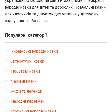
українською мовою на сайті Proza онлайн: найкращі
народні казки для дітей та дорослих. Повчальні казки
для хлопчиків та дівчаток для читання у дитячому
садку, школі або на ніч.
Популярні категорії
Українські народні казки
Літературні казки
Побутові казки
Чарівні казки
Міфи та легенди
Народні перекази
Російські народні казки