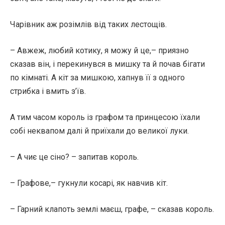
Чарівник аж розімлів від таких лестощів.
– Авжеж, любий котику, я можу й це,– приязно
сказав він, і перекинувся в мишку та й почав бігати
по кімнаті. А кіт за мишкою, хапнув її з одного
стрибка і вмить з’їв.
А тим часом король із графом та принцесою їхали
собі неквапом далі й приїхали до великої луки.
– А чиє це сіно? – запитав король.
– Графове,– гукнули косарі, як навчив кіт.
– Гарний клапоть землі маєш, графе, – сказав король.