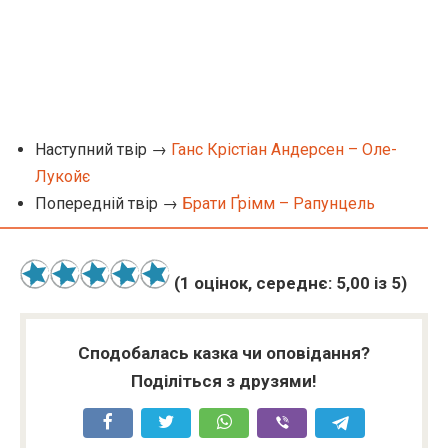
Наступний твір →
Ганс Крістіан Андерсен – Оле-
Лукойє
Попередній твір →
Брати Ґрімм – Рапунцель
(
1
оцінок, середнє:
5,00
із 5)
Сподобалась казка чи оповідання?
Поділіться з друзями!