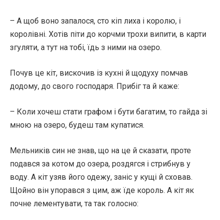
– А щоб воно запалося, сто кіп лиха і королю, і
королівні. Хотів піти до корчми трохи випити, в карти
згуляти, а тут на тобі, їдь з ними на озеро.
Почув це кіт, вискочив із кухні й щодуху помчав
додому, до свого господаря. Прибіг та й каже:
– Коли хочеш стати графом і бути багатим, то гайда зі
мною на озеро, будеш там купатися.
Мельників син не знав, що на це й сказати, проте
подався за котом до озера, роздягся і стрибнув у
воду. А кіт узяв його одежу, заніс у кущі й сховав.
Щойно він упорався з цим, аж їде король. А кіт як
почне лементувати, та так голосно: