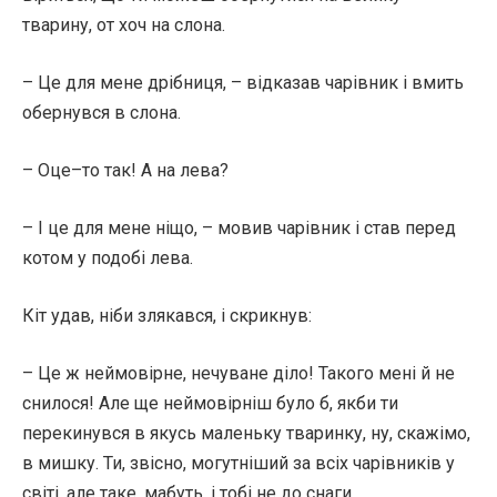
тварину, от хоч на слона.
– Це для мене дрібниця, – відказав чарівник і вмить
обернувся в слона.
– Оце–то так! А на лева?
– І це для мене ніщо, – мовив чарівник і став перед
котом у подобі лева.
Кіт удав, ніби злякався, і скрикнув:
– Це ж неймовірне, нечуване діло! Такого мені й не
снилося! Але ще неймовірніш було б, якби ти
перекинувся в якусь маленьку тваринку, ну, скажімо,
в мишку. Ти, звісно, могутніший за всіх чарівників у
світі, але таке, мабуть, і тобі не до снаги.