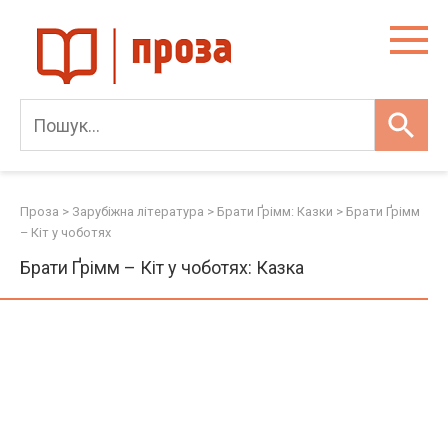
Skip
to
content
Проза
>
Зарубіжна література
>
Брати Ґрімм: Казки
>
Брати Ґрімм
– Кіт у чоботях
Брати Ґрімм – Кіт у чоботях: Казка