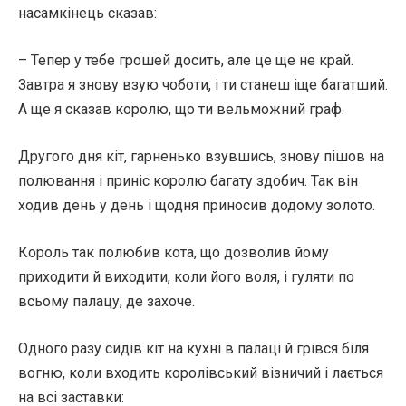
насамкінець сказав:
– Тепер у тебе грошей досить, але це ще не край.
Завтра я знову взую чоботи, і ти станеш іще багатший.
А ще я сказав королю, що ти вельможний граф.
Другого дня кіт, гарненько взувшись, знову пішов на
полювання і приніс королю багату здобич. Так він
ходив день у день і щодня приносив додому золото.
Король так полюбив кота, що дозволив йому
приходити й виходити, коли його воля, і гуляти по
всьому палацу, де захоче.
Одного разу сидів кіт на кухні в палаці й грівся біля
вогню, коли входить королівський візничий і лається
на всі заставки: