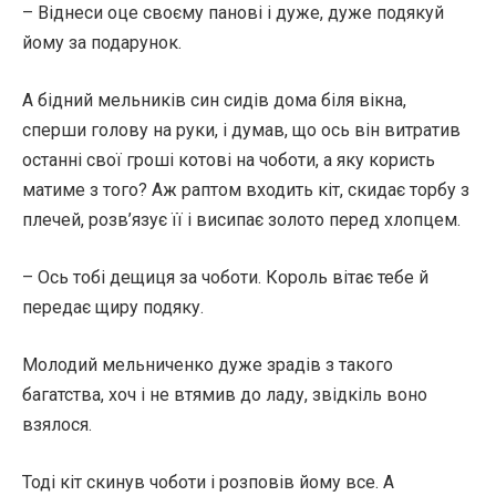
– Віднеси оце своєму панові і дуже, дуже подякуй
йому за подарунок.
А бідний мельників син сидів дома біля вікна,
сперши голову на руки, і думав, що ось він витратив
останні свої гроші котові на чоботи, а яку користь
матиме з того? Аж раптом входить кіт, скидає торбу з
плечей, розв’язує її і висипає золото перед хлопцем.
– Ось тобі дещиця за чоботи. Король вітає тебе й
передає щиру подяку.
Молодий мельниченко дуже зрадів з такого
багатства, хоч і не втямив до ладу, звідкіль воно
взялося.
Тоді кіт скинув чоботи і розповів йому все. А