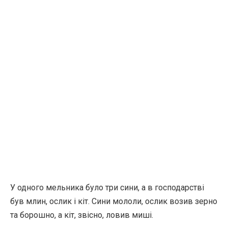
У одного мельника було три сини, а в господарстві
був млин, ослик і кіт. Сини мололи, ослик возив зерно
та борошно, а кіт, звісно, ловив миші.