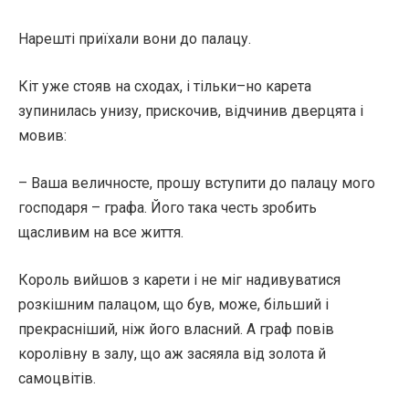
Нарешті приїхали вони до палацу.
Кіт уже стояв на сходах, і тільки–но карета
зупинилась унизу, прискочив, відчинив дверцята і
мовив:
– Ваша величносте, прошу вступити до палацу мого
господаря – графа. Його така честь зробить
щасливим на все життя.
Король вийшов з карети і не міг надивуватися
розкішним палацом, що був, може, більший і
прекрасніший, ніж його власний. А граф повів
королівну в залу, що аж засяяла від золота й
самоцвітів.