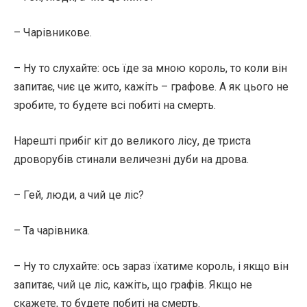
– Чарівникове.
– Ну то слухайте: ось їде за мною король, то коли він
запитає, чиє це жито, кажіть – графове. А як цього не
зробите, то будете всі побиті на смерть.
Нарешті прибіг кіт до великого лісу, де триста
дроворубів стинали величезні дуби на дрова.
– Гей, люди, а чий це ліс?
– Та чарівника.
– Ну то слухайте: ось зараз їхатиме король, і якщо він
запитає, чий це ліс, кажіть, що графів. Якщо не
скажете, то будете побиті на смерть.