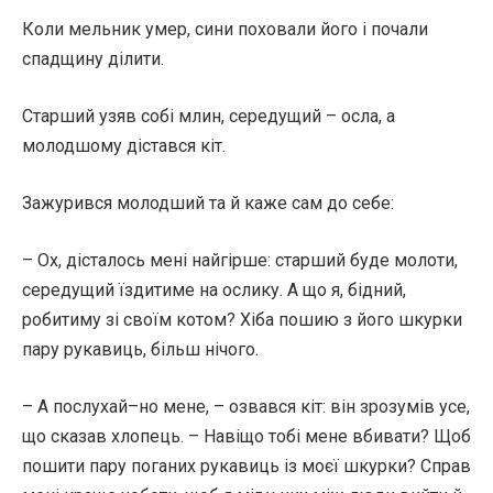
Коли мельник умер, сини поховали його і почали
спадщину ділити.
Старший узяв собі млин, середущий – осла, а
молодшому дістався кіт.
Зажурився молодший та й каже сам до себе:
– Ох, дісталось мені найгірше: старший буде молоти,
середущий їздитиме на ослику. А що я, бідний,
робитиму зі своїм котом? Хіба пошию з його шкурки
пару рукавиць, більш нічого.
– А послухай–но мене, – озвався кіт: він зрозумів усе,
що сказав хлопець. – Навіщо тобі мене вбивати? Щоб
пошити пару поганих рукавиць із моєї шкурки? Справ