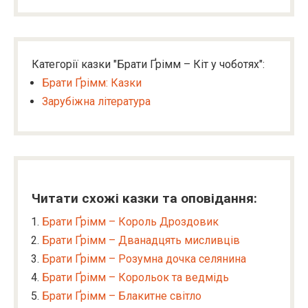
Категорії казки "Брати Ґрімм – Кіт у чоботях":
Брати Ґрімм: Казки
Зарубіжна література
Читати схожі казки та оповідання:
Брати Ґрімм – Король Дроздовик
Брати Ґрімм – Дванадцять мисливців
Брати Ґрімм – Розумна дочка селянина
Брати Ґрімм – Корольок та ведмідь
Брати Ґрімм – Блакитне світло