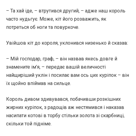
– Та хай іде, – втрутився другий, – адже наш король
часто нудьгує. Може, кіт його розважить, як
потреться об ноги та повуркоче.
Увійшов кіт до короля, уклонився низенько й сказав:
– Мій господар, граф, – він назвав якесь довге й
знамените ім’я, – передає вашій величності
найщиріший уклін і посилає вам ось цих куріпок – він
їх щойно впіймав на сильце.
Король дивом здивувався, побачивши розкішних
жирних куріпок, з радощів аж нестямився і наказав
насипати котові в торбу стільки золота зі скарбниці,
скільки той підніме.