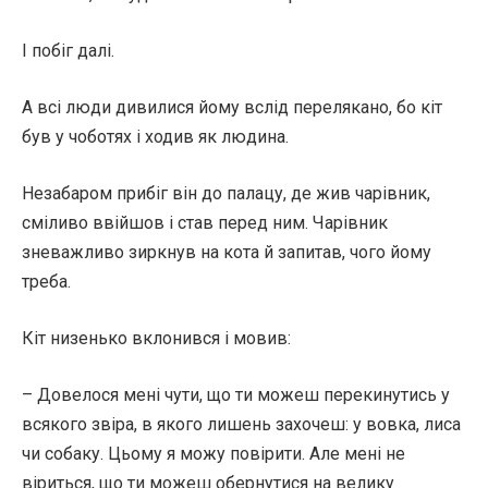
І побіг далі.
А всі люди дивилися йому вслід перелякано, бо кіт
був у чоботях і ходив як людина.
Незабаром прибіг він до палацу, де жив чарівник,
сміливо ввійшов і став перед ним. Чарівник
зневажливо зиркнув на кота й запитав, чого йому
треба.
Кіт низенько вклонився і мовив:
– Довелося мені чути, що ти можеш перекинутись у
всякого звіра, в якого лишень захочеш: у вовка, лиса
чи собаку. Цьому я можу повірити. Але мені не
віриться, що ти можеш обернутися на велику