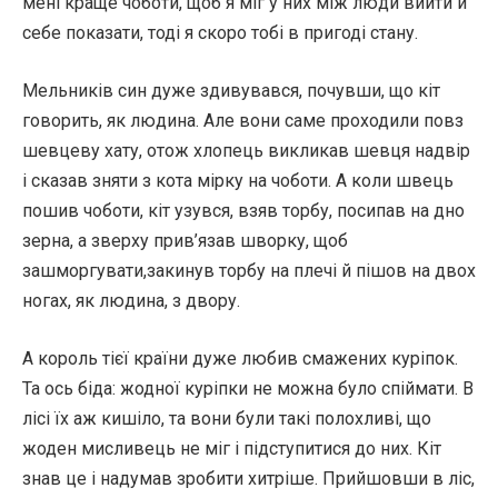
мені краще чоботи, щоб я міг у них між люди вийти й
себе показати, тоді я скоро тобі в пригоді стану.
Мельників син дуже здивувався, почувши, що кіт
говорить, як людина. Але вони саме проходили повз
шевцеву хату, отож хлопець викликав шевця надвір
і сказав зняти з кота мірку на чоботи. А коли швець
пошив чоботи, кіт узувся, взяв торбу, посипав на дно
зерна, а зверху прив’язав шворку, щоб
зашморгувати,закинув торбу на плечі й пішов на двох
ногах, як людина, з двору.
А король тієї країни дуже любив смажених куріпок.
Та ось біда: жодної куріпки не можна було спіймати. В
лісі їх аж кишіло, та вони були такі полохливі, що
жоден мисливець не міг і підступитися до них. Кіт
знав це і надумав зробити хитріше. Прийшовши в ліс,