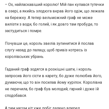
– Ох, найласкавіший королю! Мій пан купався тутечки
в озері, а якийсь злодюга вкрав його одіж, що лежала
на бережку. А тепер вельможний граф не може
вилізти з води, бо голий, і як довго там пробуде, то
застудиться і помре.
Почувши це, король звелів зупинитися й послав
слугу назад до палацу, щоб привіз котресь із
королівських убрань.
Гаданий граф зодягся в розкішні шати, і король
запросив його сісти в карету, бо дуже полюбив його,
думаючи, що то він посилав йому куріпок. Королівна
не перечила, бо граф був молодий, гарний і дуже їй
сподобався.
А тим часом кіт уже побіг далеко вперед.