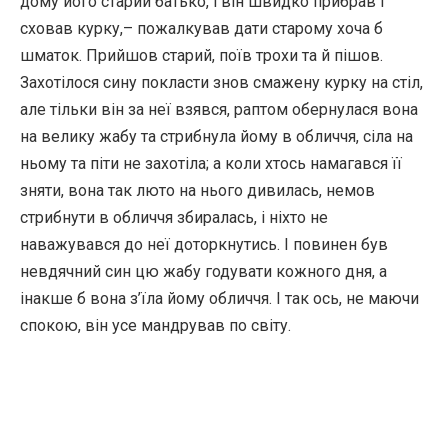
дому його старий батько, і він швидко прибрав і
сховав курку,– пожалкував дати старому хоча б
шматок. Прийшов старий, поїв трохи та й пішов.
Захотілося сину покласти знов смажену курку на стіл,
але тільки він за неї взявся, раптом обернулася вона
на велику жабу та стрибнула йому в обличчя, сіла на
ньому та піти не захотіла; а коли хтось намагався її
зняти, вона так люто на нього дивилась, немов
стрибнути в обличчя збиралась, і ніхто не
наважувався до неї доторкнутись. І повинен був
невдячний син цю жабу годувати кожного дня, а
інакше б вона з’їла йому обличчя. І так ось, не маючи
спокою, він усе мандрував по світу.