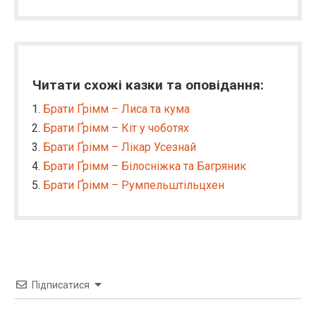
Читати схожі казки та оповідання:
Брати Ґрімм – Лиса та кума
Брати Ґрімм – Кіт у чоботях
Брати Ґрімм – Лікар Усезнай
Брати Ґрімм – Білосніжка та Багряник
Брати Ґрімм – Румпельштільцхен
Підписатися