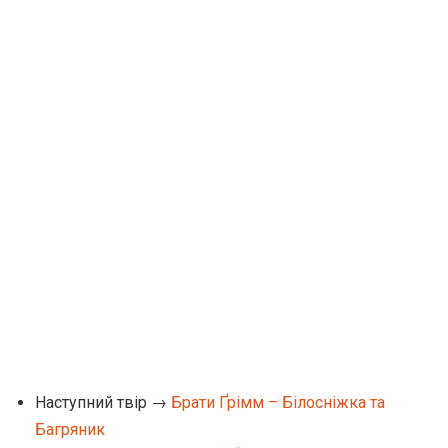
Наступний твір →
Брати Ґрімм – Білосніжка та
Багряник