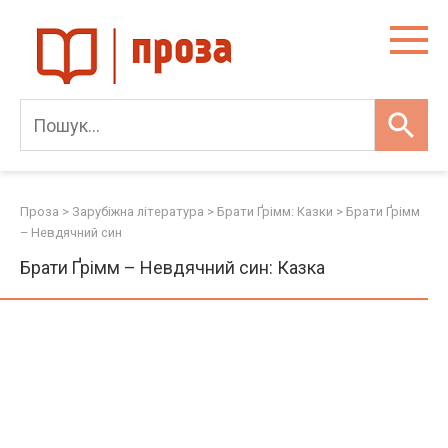
Skip
to
content
Проза
>
Зарубіжна література
>
Брати Ґрімм: Казки
>
Брати Ґрімм
– Невдячний син
Брати Ґрімм – Невдячний син: Казка