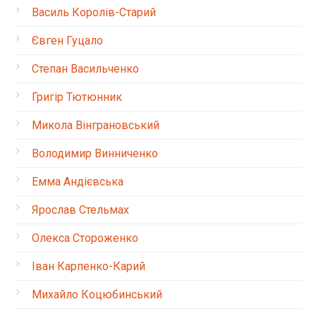
Василь Королів-Старий
Євген Гуцало
Степан Васильченко
Григір Тютюнник
Микола Вінграновський
Володимир Винниченко
Емма Андієвська
Ярослав Стельмах
Олекса Стороженко
Іван Карпенко-Карий
Михайло Коцюбинський