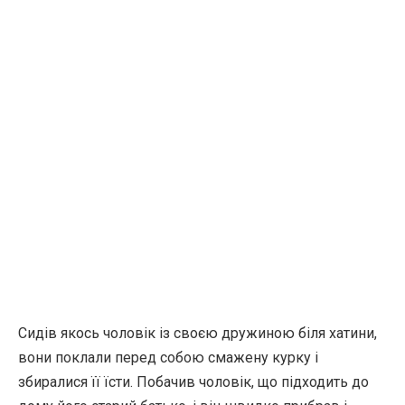
Сидів якось чоловік із своєю дружиною біля хатини,
вони поклали перед собою смажену курку і
збиралися її їсти. Побачив чоловік, що підходить до