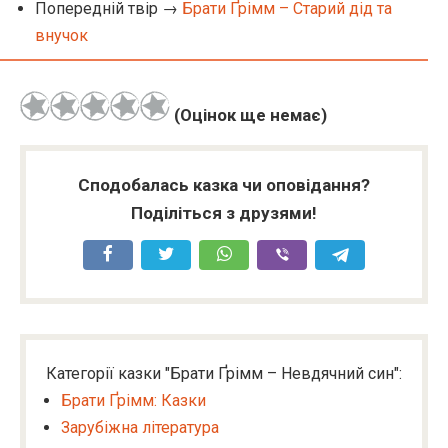
Попередній твір →
Брати Ґрімм – Старий дід та
внучок
(Оцінок ще немає)
Сподобалась казка чи оповідання?
Поділіться з друзями!
Категорії казки "Брати Ґрімм – Невдячний син":
Брати Ґрімм: Казки
Зарубіжна література