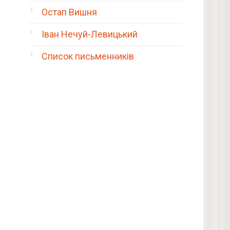
Остап Вишня
Іван Нечуй-Левицький
Список письменників