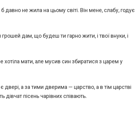
 б давно не жила на цьому світі. Він мене, слабу, годує
и грошей дам, що будеш ти гарно жити, і твої внуки, і
не хотіла мати, але мусив син збиратися з царем у
 є двері, а за тими дверима — царство, а в тім царстві
ть дівчат пісень чарівних співають.