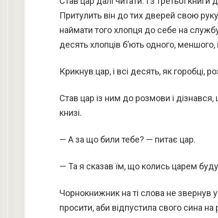
Став цар далі читати. І з третьої книги
Притулить він до тих дверей свою руку,
наймати того хлопця до себе на службу
десять хлопців б’ють одного, меншого, 
Крикнув цар, і всі десять, як горобці, 
Став цар із ним до розмови і дізнався,
книзі.
— А за що били тебе? — питає цар.
— Та я сказав їм, що колись царем буду
Чорнокнижник на ті слова не звернув ув
просити, аби відпустила свого сина на 