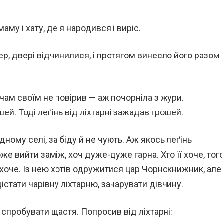
му і хату, де я народився і виріс.
ер, двері відчинилися, і протягом винесло його разом
 очам своїм не повірив — аж почорніла з жури.
ей. Тоді леґінь від ліхтарні зажадав грошей.
дному селі, за біду й не чують. Аж якось леґінь
е вийти заміж, хоч дуже-дуже гарна. Хто її хоче, тог
не хоче. Із нею хотів одружитися цар Чорнокнижник, але
дістати чарівну ліхтарню, зачарувати дівчину.
 спробувати щастя. Попросив від ліхтарні: