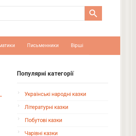
матики
Письменники
Вірші
Популярні категорії
Українські народні казки
Літературні казки
Побутові казки
Чарівні казки