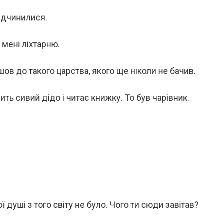
відчинилися.
 мені ліхтарню.
ов до такого царства, якого ще ніколи не бачив.
дить сивий дідо і читає книжку. То був чарівник.
ї душі з того світу не було. Чого ти сюди завітав?