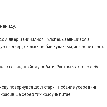
не вийду.
сом двері зачинилися, і хлопець залишився з
нув на двері, скільки не бив кулаками, але вони навіть
 знає леґінь, що йому робити. Раптом чує коло себе
знову повернувся до ліхтарні. Побачив усередині
красивіша серед тих красунь питає: