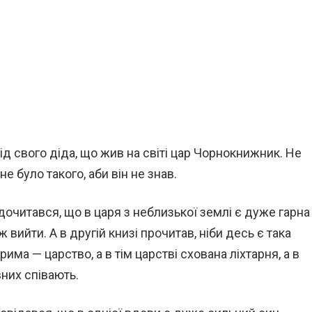
від свого діда, що жив на світі цар Чорнокнижник. Не
не було такого, аби він не знав.
дочитався, що в царя з неблизької землі є дуже гарна
ж вийти. А в другій книзі прочитав, ніби десь є така
верима — царство, а в тім царстві схована ліхтарня, а в
вних співають.