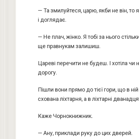
— Та змилуйтеся, царю, якби не він, то я
і доглядає.
— Не плач, жінко. Я тобі за нього стільк
ще правнукам залишиш.
Цареві перечити не будеш. І хотіла чи 
дорогу.
Пішли вони прямо до тієї гори, що в ній
схована ліхтарня, а в ліхтарні дванадця
Каже Чорнокнижник.
— Ану, приклади руку до цих дверей.