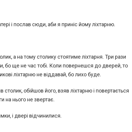
рі і послав сюди, аби я приніс йому ліхтарню.
лик, а на тому столику стоятиме ліхтарня. Три рази
іти, бо ще не час тобі. Коли повернешся до дверей, то
кові ліхтарню не віддавай, бо лихо буде.
в столик, обійшов його, взяв ліхтарню і повертається
ги на нього не звертає.
ки, і двері відчинилися.