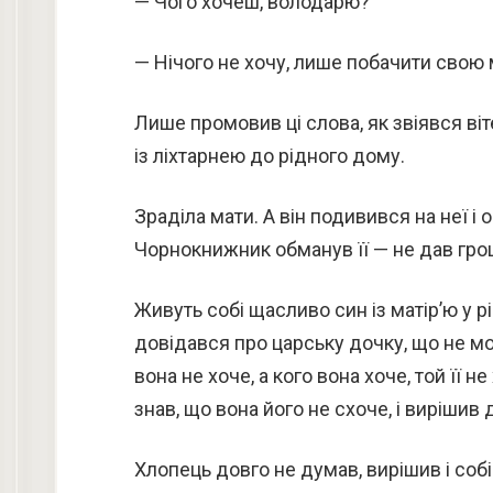
— Чого хочеш, володарю?
— Нічого не хочу, лише побачити свою ма
Лише промовив ці слова, як звіявся віт
із ліхтарнею до рідного дому.
Зраділа мати. А він подивився на неї і
Чорнокнижник обманув її — не дав грош
Живуть собі щасливо син із матір’ю у рі
довідався про царську дочку, що не мож
вона не хоче, а кого вона хоче, той її 
знав, що вона його не схоче, і вирішив 
Хлопець довго не думав, вирішив і собі