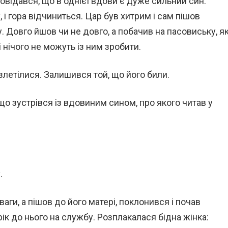
 довідався, що в однієї вдови є дуже сильний син.
 і гора відчиниться. Цар був хитрим і сам пішов
. Довго йшов чи не довго, а побачив на пасовиську, я
і нічого не можуть із ним зробити.
розлетілися. Залишився той, що його били.
 що зустрівся із вдовиним сином, про якого читав у
.
аги, а пішов до його матері, поклонився і почав
рік до нього на службу. Розплакалася бідна жінка: