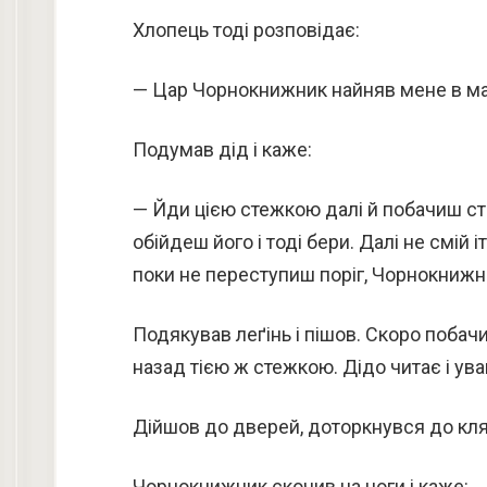
Хлопець тоді розповідає:
— Цар Чорнокнижник найняв мене в мате
Подумав дід і каже:
— Йди цією стежкою далі й побачиш сто
обійдеш його і тоді бери. Далі не смій 
поки не переступиш поріг, Чорнокнижни
Подякував леґінь і пішов. Скоро побачи
назад тією ж стежкою. Дідо читає і ува
Дійшов до дверей, доторкнувся до клям
Чорнокнижник скочив на ноги і каже: