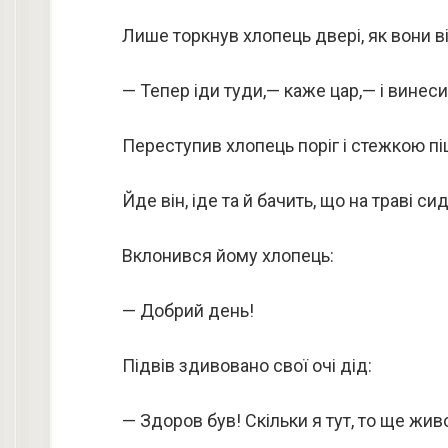
Лише торкнув хлопець двері, як вони 
— Тепер іди туди,— каже цар,— і винеси
Переступив хлопець поріг і стежкою піш
Йде він, іде та й бачить, що на траві си
Вклонився йому хлопець:
— Добрий день!
Підвів здивовано свої очі дід:
— Здоров був! Скільки я тут, то ще живо