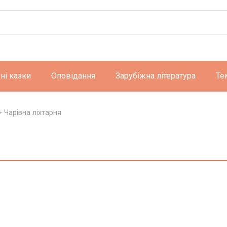
ні казки
Оповідання
Зарубіжна література
Те
>
Чарівна ліхтарня