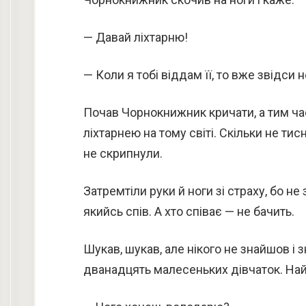
— Давай ліхтарню!
— Коли я тобі віддам її, то вже звідси 
Почав Чорнокнижник кричати, а тим ча
ліхтарнею на тому світі. Скільки не тис
не скрипнули.
Затремтіли руки й ноги зі страху, бо не
якийсь спів. А хто співає — не бачить.
Шукав, шукав, але нікого не знайшов і 
дванадцять малесеньких дівчаток. Най