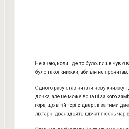
Не знаю, коли і де то було, лише чув я 
було такої книжки, аби він не прочитав, 
Одного разу став читати нову книжку і 
дочка, але не може вона ні за кого замі
гора, що в тій горі є двері, а за тими д
ліхтарні дванадцять дівчат пісень чарі