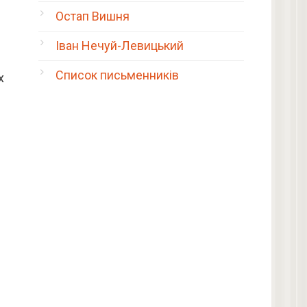
Остап Вишня
Іван Нечуй-Левицький
Список письменників
х