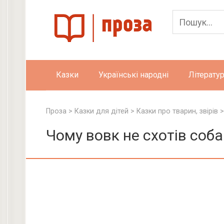
Skip
to
content
Казки
Українські народні
Літератур
Проза
>
Казки для дітей
>
Казки про тварин, звірів
Чому вовк не схотів соб