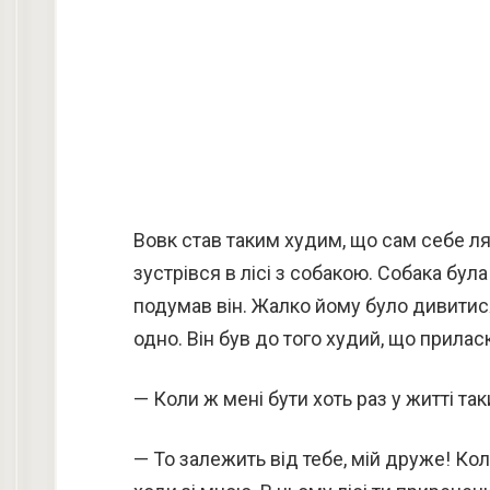
Вовк став таким худим, що сам себе ля
зустрівся в лісі з собакою. Собака бул
подумав він. Жалко йому було дивитися 
одно. Він був до того худий, що прилас
— Коли ж мені бути хоть раз у житті та
— То залежить від тебе, мій друже! Коли