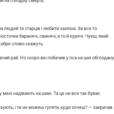
ий на голодну смерть.
а людей та старців і любити хазяїна. За все то
кісточки баранячі, свинячі, а то й курячі. Чуєш, який
 добре слово скажуть.
бачий рай. Но скоро він побачив у пса на шиї обглодану
ку мені надівають на шию. Та це не все так буває.
язують, і ти не можеш гуляти, куди хочеш? — закричав