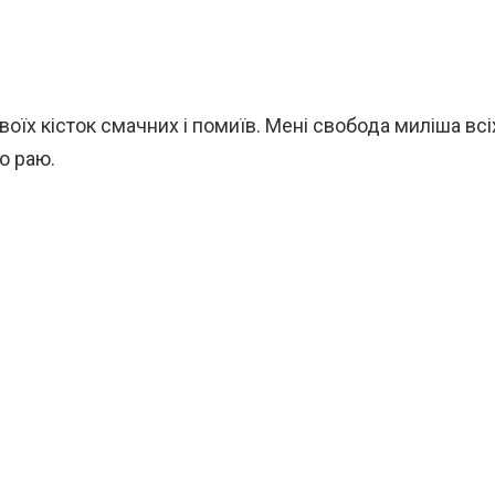
твоїх кісток смачних і помиїв. Мені свобода миліша всі
го раю.