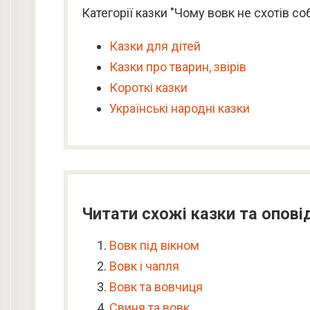
Категорії казки "Чому вовк не схотів со
Казки для дітей
Казки про тварин, звірів
Короткі казки
Українські народні казки
Читати схожі казки та опові
Вовк під вікном
Вовк і чапля
Вовк та вовчиця
Свиня та вовк