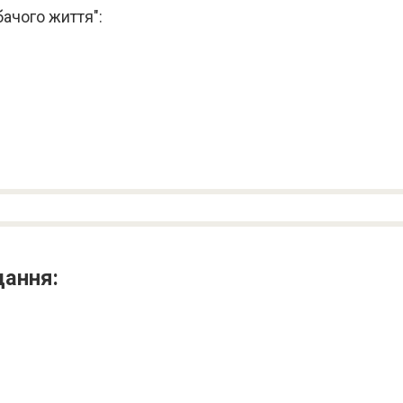
бачого життя":
дання: