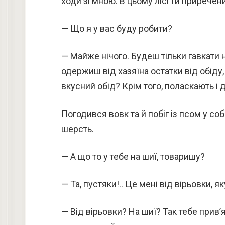
ходи зі мною. В цьому лісі ти приречен
— Що я у вас буду робити?
— Майже нічого. Будеш тільки гавкати н
одержиш від хазяїна остатки від обіду, 
вкусний обід? Крім того, поласкають і
Погодився вовк та й побіг із псом у со
шерсть.
— А що то у тебе на шиї, товаришу?
— Та, пустяки!.. Це мені від вірьовки, я
— Від вірьовки? На шиї? Так тебе прив’