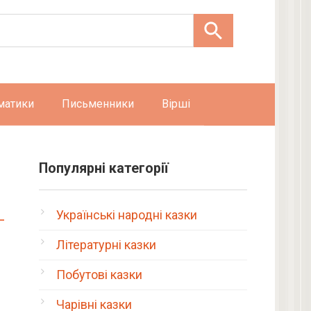
матики
Письменники
Вірші
Популярні категорії
Українські народні казки
Літературні казки
Побутові казки
Чарівні казки