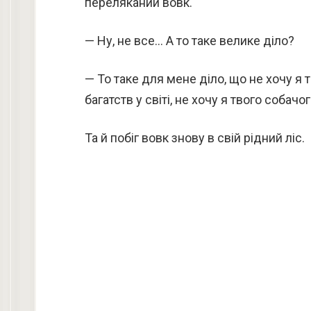
переляканий вовк.
— Ну, не все… А то таке велике діло?
— То таке для мене діло, що не хочу я 
багатств у світі, не хочу я твого собачо
Та й побіг вовк знову в свій рідний ліс.