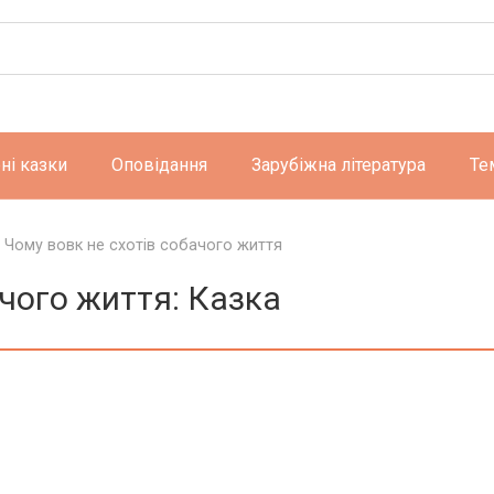
ні казки
Оповідання
Зарубіжна література
Те
>
Чому вовк не схотів собачого життя
ачого життя: Казка