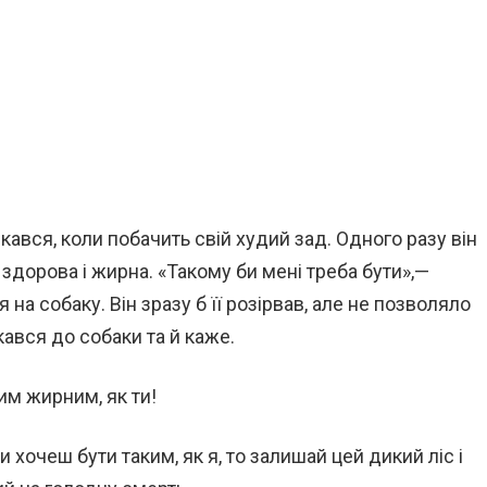
кався, коли побачить свій худий зад. Одного разу він
а здорова і жирна. «Такому би мені треба бути»,—
на собаку. Він зразу б її розірвав, але не позволяло
кався до собаки та й каже.
ким жирним, як ти!
 хочеш бути таким, як я, то залишай цей дикий ліс і