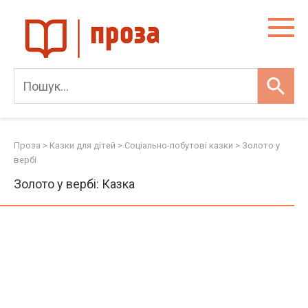
Skip
to
content
Проза
>
Казки для дітей
>
Соціально-побутові казки
>
Золото у
вербі
Золото у вербі: Казка