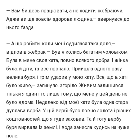
— Вам би десь працювати, а не ходити, жебраючи.
Адже ви ще зовсім здорова людина,— звернувся до
нього ґазда.
— А що робити, коли мені судилася така доля,—
відповів жебрак.— Був я колись багатим чоловіком.
Була в мене своя хата, повно всякого добра. І жінка
була, й діти, та все пропало. Прийшла одного разу
велика буря, і грім ударив у мою хату. Все, що в хаті
було живе,— загинуло, згоріло. Живим залишився
тільки я один і то лише тому, що мене у цей день не
було вдома. Недалеко від моєї хати була одна стара
дуплава верба. У цій вербі було повно золота і різних
коштовностей, що я туди заховав. Та й тоту вербу
буря вирвала із землі, і вода занесла кудись на чуже
поле.