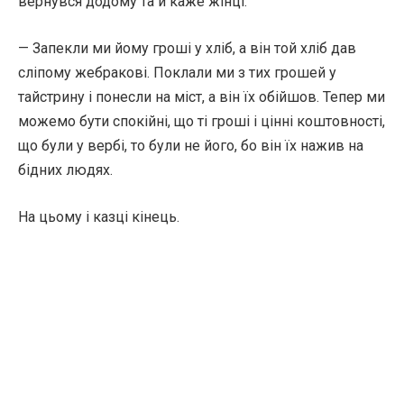
вернувся додому та й каже жінці:
— Запекли ми йому гроші у хліб, а він той хліб дав
сліпому жебракові. Поклали ми з тих грошей у
тайстрину і понесли на міст, а він їх обійшов. Тепер ми
можемо бути спокійні, що ті гроші і цінні коштовності,
що були у вербі, то були не його, бо він їх нажив на
бідних людях.
На цьому і казці кінець.