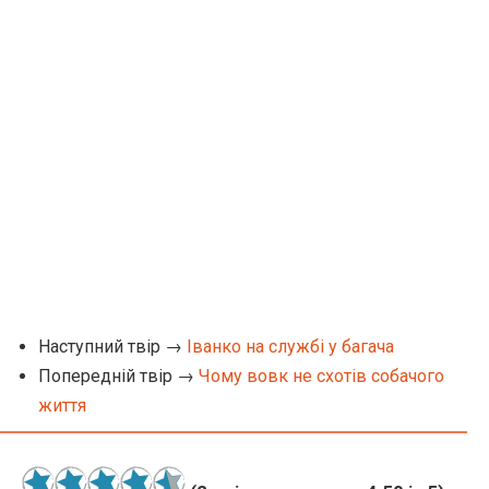
Наступний твір →
Іванко на службі у багача
Попередній твір →
Чому вовк не схотів собачого
життя