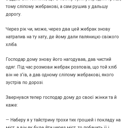
тому сліпому жебракові, а сам рушив у дальшу
дорогу.
Через рік чи, може, через два цей жебрак знову
натрапив на ту хату, де йому дали паляницю свіжого
хліба.
Господар дому знову його нагодував, дав чистий
одяг. Під час розмови жебрак розповів, що той хліб
він не з’їв, а дав одному сліпому жебракові, якого
зустрів по дорозі.
Звернувся тепер господар дому до своєї жінки та й
каже:
— Наберу я у тайстрину трохи тих грошей і покладу на
міст, а він як буде йти через міст, то побачить її і