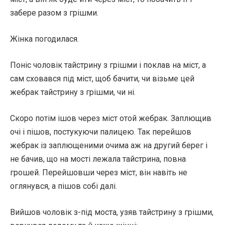
забере разом з грішми.
Жінка погодилася.
Поніс чоловік тайстрину з грішми і поклав на міст, а
сам сховався під міст, щоб бачити, чи візьме цей
жебрак тайстрину з грішми, чи ні.
Скоро потім ішов через міст отой жебрак. Заплющив
очі і пішов, постукуючи палицею. Так перейшов
жебрак із заплющеними очима аж на другий берег і
не бачив, що на мості лежала тайстрина, повна
грошей. Перейшовши через міст, він навіть не
оглянувся, а пішов собі далі.
Вийшов чоловік з-під моста, узяв тайстрину з грішми,