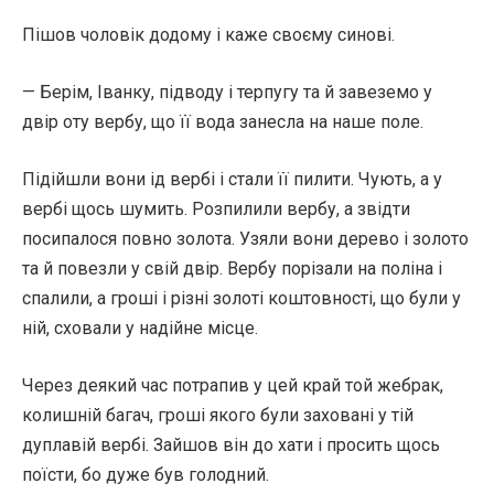
Пішов чоловік додому і каже своєму синові.
— Берім, Іванку, підводу і терпугу та й завеземо у
двір оту вербу, що її вода занесла на наше поле.
Підійшли вони ід вербі і стали її пилити. Чують, а у
вербі щось шумить. Розпилили вербу, а звідти
посипалося повно золота. Узяли вони дерево і золото
та й повезли у свій двір. Вербу порізали на поліна і
спалили, а гроші і різні золоті коштовності, що були у
ній, сховали у надійне місце.
Через деякий час потрапив у цей край той жебрак,
колишній багач, гроші якого були заховані у тій
дуплавій вербі. Зайшов він до хати і просить щось
поїсти, бо дуже був голодний.