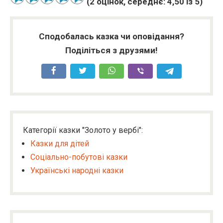
(
2
оцінок, середнє:
4,50
із 5)
Сподобалась казка чи оповідання?
Поділіться з друзями!
Категорії казки "Золото у вербі":
Казки для дітей
Соціально-побутові казки
Українські народні казки