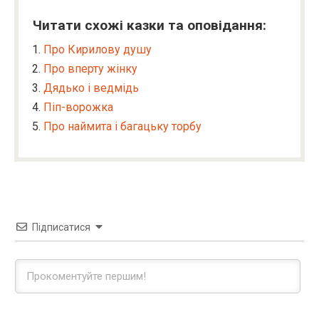
Читати схожі казки та оповідання:
Про Кирилову душу
Про вперту жінку
Дядько і ведмідь
Піп-ворожка
Про наймита і багацьку торбу
Підписатися