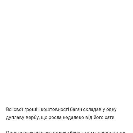
Всі свої гроші і коштовності багач складав у одну
дуплаву вербу, що росла недалеко від його хати.
Одного разу знялася велика буря, і грім ударив у хату