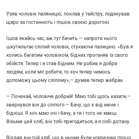
Узяв чоловік паляницю, поклав у тайстру, подякував
щиро за гостинність і пішов своєю дорогою.
Ішов якийсь час, аж тут бачить — напроти нього
шкутильгає сліпий чоловік, стукаючи палицею. «Був я
колись багатим чоловіком, бідних проганяв із свого
обійстя. Тепер і я став бідним. Не робив я добра
людям, коли міг робити, то хоч тепер чимось
допоможу цьому сліпому»,— думав тепер жебрак.
— Почекай, чоловіче добрий! Маю тобі щось казати,—
звернувся він до сліпого.— Бачу, що є від мене і
бідніші. Я хоч маю очі і бачу, а ти і того не маєш.
Візьми цей хліб, він тобі пригодиться, а я собі дістану.
Віддав він той хліб, що в ньому були усередині гроші,