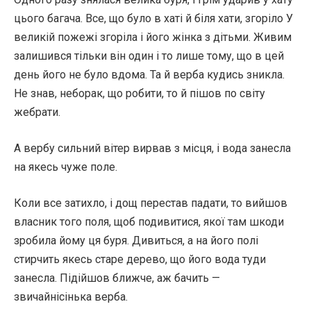
цього багача. Все, що було в хаті й біля хати, згоріло У
великій пожежі згоріла і його жінка з дітьми. Живим
залишився тільки він один і то лише тому, що в цей
день його не було вдома. Та й верба кудись зникла.
Не знав, неборак, що робити, то й пішов по світу
жебрати.
А вербу сильний вітер вирвав з місця, і вода занесла
на якесь чуже поле.
Коли все затихло, і дощ перестав падати, то вийшов
власник того поля, щоб подивитися, якої там шкоди
зробила йому ця буря. Дивиться, а на його полі
стирчить якесь старе дерево, що його вода туди
занесла. Підійшов ближче, аж бачить —
звичайнісінька верба.