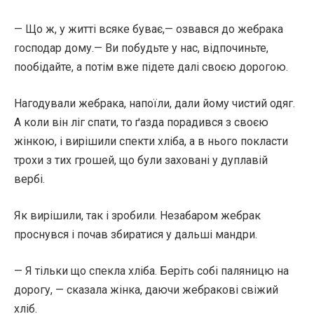
— Що ж, у житті всяке буває,— озвався до жебрака
господар дому.— Ви побудьте у нас, відпочиньте,
пообідайте, а потім вже підете далі своєю дорогою.
Нагодували жебрака, напоїли, дали йому чистий одяг.
А коли він ліг спати, то ґазда порадився з своєю
жінкою, і вирішили спекти хліба, а в нього покласти
трохи з тих грошей, що були заховані у дуплавій
вербі.
Як вирішили, так і зробили. Незабаром жебрак
проснувся і почав збиратися у дальші мандри.
— Я тільки що спекла хліба. Беріть собі паляницю на
дорогу, — сказала жінка, даючи жебракові свіжий
хліб.