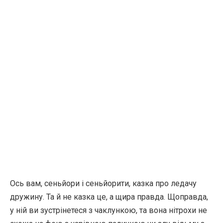
Ось вам, сеньйори і сеньйорити, казка про ледачу
дружину. Та й не казка це, а щира правда. Щоправда,
у ній ви зустрінетеся з чаклункою, та вона нітрохи не