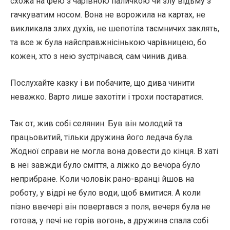
схожа на фею з чарівною паличкою чи злу відьму з
гачкуватим носом. Вона не ворожила на картах, не
викликала злих духів, не шепотіла таємничих заклять,
та все ж була найсправжнісінькою чарівницею, бо
кожен, хто з нею зустрічався, сам чинив дива.
Послухайте казку і ви побачите, що дива чинити
неважко. Варто лише захотіти і трохи постаратися.
Так от, жив собі селянин. Був він молодий та
працьовитий, тільки дружина його ледача була.
Жодної справи не могла вона довести до кінця. В хаті
в неї завжди було сміття, а ліжко до вечора було
неприбране. Коли чоловік рано-вранці йшов на
роботу, у відрі не було води, щоб вмитися. А коли
пізно ввечері він повертався з поля, вечеря була не
готова, у печі не горів вогонь, а дружина спала собі