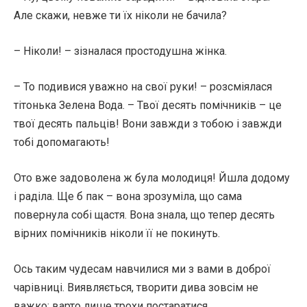
Але скажи, невже ти їх ніколи не бачила?
– Ніколи! – зізналася простодушна жінка.
– То подивися уважно на свої руки! – розсміялася
тітонька Зелена Вода. – Твої десять помічників – це
твої десять пальців! Вони завжди з тобою і завжди
тобі допомагають!
Ото вже задоволена ж була молодиця! Йшла додому
і раділа. Ще б пак – вона зрозуміла, що сама
повернула собі щастя. Вона знала, що тепер десять
вірних помічників ніколи її не покинуть.
Ось таким чудесам навчилися ми з вами в доброї
чарівниці. Виявляється, творити дива зовсім не
важко: варто лише трохи постаратися.