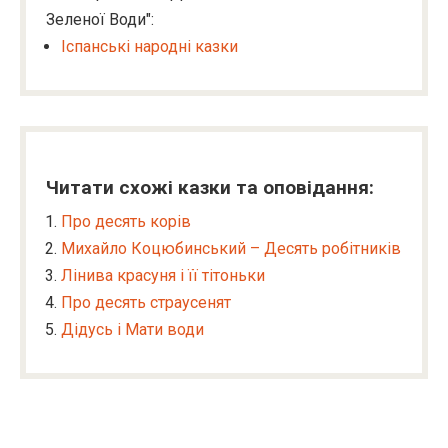
Зеленої Води":
Іспанські народні казки
Читати схожі казки та оповідання:
Про десять корів
Михайло Коцюбинський – Десять робітників
Лінива красуня і її тітоньки
Про десять страусенят
Дідусь і Мати води