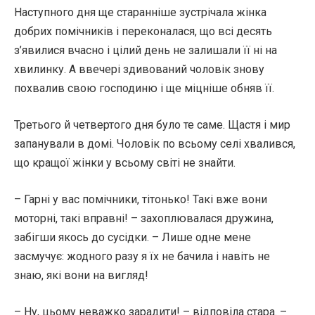
Наступного дня ще старанніше зустрічала жінка
добрих помічників і переконалася, що всі десять
з’явилися вчасно і цілий день не залишали її ні на
хвилинку. А ввечері здивований чоловік знову
похвалив свою господиню і ще міцніше обняв її.
Третього й четвертого дня було те саме. Щастя і мир
запанували в домі. Чоловік по всьому селі хвалився,
що кращої жінки у всьому світі не знайти.
– Гарні у вас помічники, тітонько! Такі вже вони
моторні, такі вправні! – захоплювалася дружина,
забігши якось до сусідки. – Лише одне мене
засмучує: жодного разу я їх не бачила і навіть не
знаю, які вони на вигляд!
– Ну, цьому неважко зарадити! – відповіла стара. –