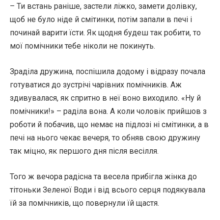
– Ти встань раніше, застели ліжко, замети долівку,
щоб не було ніде й смітинки, потім запали в печі і
починай варити їсти. Як щодня будеш так робити, то
мої помічники тебе ніколи не покинуть.
Зраділа дружина, поспішила додому і відразу почала
готуватися до зустрічі чарівних помічників. Аж
здивувалася, як спритно в неї воно виходило. «Ну й
помічники!» – раділа вона. А коли чоловік прийшов з
роботи й побачив, що немає на підлозі ні смітинки, а в
печі на нього чекає вечеря, то обняв свою дружину
так міцно, як першого дня після весілля.
Того ж вечора радісна та весела прибігла жінка до
тітоньки Зеленої Води і від всього серця подякувала
їй за помічників, що повернули їй щастя.