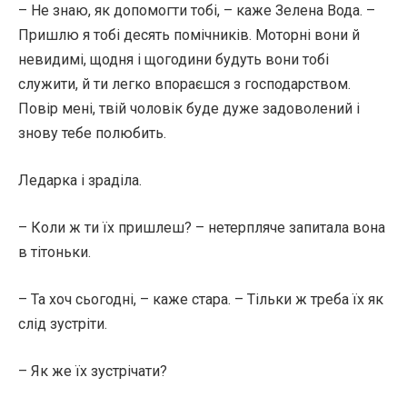
– Не знаю, як допомогти тобі, – каже Зелена Вода. –
Пришлю я тобі десять помічників. Моторні вони й
невидимі, щодня і щогодини будуть вони тобі
служити, й ти легко впораєшся з господарством.
Повір мені, твій чоловік буде дуже задоволений і
знову тебе полюбить.
Ледарка і зраділа.
– Коли ж ти їх пришлеш? – нетерпляче запитала вона
в тітоньки.
– Та хоч сьогодні, – каже стара. – Тільки ж треба їх як
слід зустріти.
– Як же їх зустрічати?