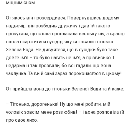
міцним сном.
От якось він і розсердився. Повернувшись додому
надвечір, він розбудив дружину і дав їй такого
прочухана, що жінка проплакала всеньку ніч, а вранці
пішла скаржитися сусідці, яку всі звали тітонька
Зелена Вода. Не дивуйтеся, що в сусідки було таке
довге ім’я – то було навіть не ім’я, а прізвисько. І
недарма її так прозвали, бо всі гадали, що вона
чаклунка. Та ви й самі зараз переконаєтеся в цьому!
От прийшла вона до тітоньки Зеленої Води та й каже:
– Тітонько, дорогенька! Ну що мені робити, мій
чоловік зовсім мене розлюбив! – і вона розповіла їй
про своє лихо.