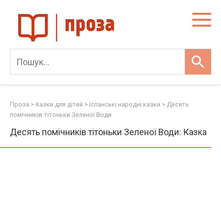
Skip
to
content
Проза
>
Казки для дітей
>
Іспанські народні казки
>
Десять
помічників тітоньки Зеленої Води
Десять помічників тітоньки Зеленої Води: Казка