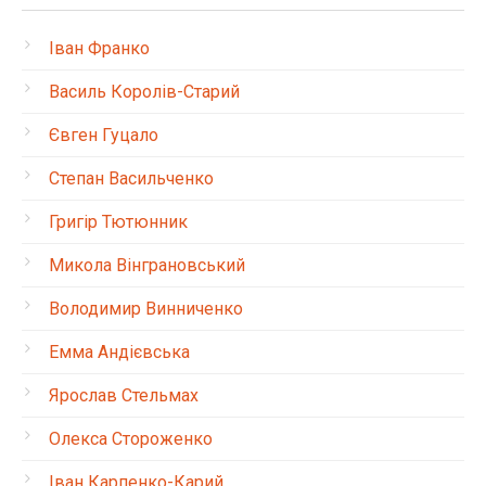
Іван Франко
Василь Королів-Старий
Євген Гуцало
Степан Васильченко
Григір Тютюнник
Микола Вінграновський
Володимир Винниченко
Емма Андієвська
Ярослав Стельмах
Олекса Стороженко
Іван Карпенко-Карий