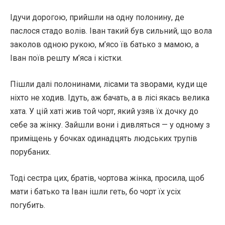
Ідучи дорогою, прийшли на одну полонину, де
паслося стадо волів. Іван такий був сильний, що вола
заколов одною рукою, м’ясо їв батько з мамою, а
Іван поїв решту м’яса і кістки.
Пішли далі полонинами, лісами та зворами, куди ще
ніхто не ходив. Ідуть, аж бачать, а в лісі якась велика
хата. У цій хаті жив той чорт, який узяв їх дочку до
себе за жінку. Зайшли вони і дивляться — у одному з
приміщень у бочках одинадцять людських трупів
порубаних.
Тоді сестра цих, братів, чортова жінка, просила, щоб
мати і батько та Іван ішли геть, бо чорт їх усіх
погубить.