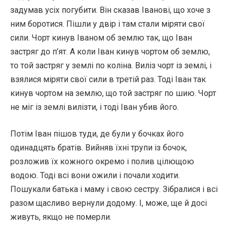
задумав усіх погубити. Він сказав Іванові, що хоче з
ним боротися. Пішли у двір і там стали міряти свої
сили. Чорт кинув Іваном об землю так, що Іван
застряг до п’ят. А коли Іван кинув чортом об землю,
то той застряг у землі по коліна. Виліз чорт із землі, і
взялися міряти свої сили в третій раз. Тоді Іван так
кинув чортом на землю, що той застряг по шию. Чорт
не міг із землі вилізти, і тоді Іван убив його.
Потім Іван пішов туди, де були у бочках його
одинадцять братів. Вийняв їхні трупи із бочок,
розложив їх кожного окремо і полив цілющою
водою. Тоді всі вони ожили і почали ходити.
Пошукали батька і маму і свою сестру. Зібралися і всі
разом щасливо вернули додому. І, може, ще й досі
живуть, якщо не померли.