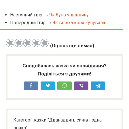
Наступний твір →
Як було у давнину
Попередній твір →
Як вільха коня купувала
(Оцінок ще немає)
Сподобалась казка чи оповідання?
Поділіться з друзями!
Категорії казки "Дванадцять синів і одна
дочка":