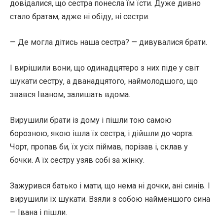
довідалися, що сестра понесла їм їсти. Дуже дивно
стало братам, адже ні обіду, ні сестри.
— Де могла дітись наша сестра? — дивувалися брати.
І вирішили вони, що одинадцятеро з них піде у світ
шукати сестру, а дванадцятого, наймолодшого, що
звався Іваном, залишать вдома.
Вирушили брати із дому і пішли тою самою
борозною, якою ішла їх сестра, і дійшли до чорта.
Чорт, пропав би, їх усіх піймав, порізав і, склав у
бочки. А їх сестру узяв собі за жінку.
Зажурився батько і мати, що нема ні дочки, ані синів. І
вирушили їх шукати. Взяли з собою найменшого сина
— Івана і пішли.