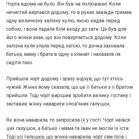
Чорта вдома не було. Він був на полюванні. Коли
нечистий вертався додому, то в руках завжди тримав
одну величезну залізну кулю, якою кидав перед
собою, і вона падала біля входу до хати. Це був для
його жінки знак, що він повертається додому. Коли
залізна куля упала перед хатою, то дочка заховала
батька, маму і брата в одну з кімнат і наказала їм
сидіти тихо.
Прийшов чорт додому і зразу відчув, що тут хтось
чужий. Жінка йому сказала, що це її батьки з її братом
прийшли. Тоді чорт вирішив зробити велику гостину і
заставив жінку наварити олов’яних галушок.
Як вона наварила, то запросила їх у гості. Чорт наївся
цих галушок, а батько і мама та Іван не могли їх їсти.
Тоді усі галушки, що жінка наварила, чорт сам поїв і