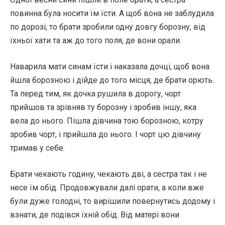
повинна була носити їм їсти. А щоб вона не заблудила
по дорозі, то брати зробили одну довгу борозну, від
їхньої хати та аж до того поля, де вони орали.
Наварила мати синам їсти і наказала дочці, щоб вона
йшла борозною і дійде до того місця, де брати орють.
Та перед тим, як дочка рушила в дорогу, чорт
прийшов та зрівняв ту борозну і зробив іншу, яка
вела до нього. Пішла дівчина тою борозною, котру
зробив чорт, і прийшла до нього. І чорт цю дівчину
тримав у себе.
Брати чекають годину, чекають дві, а сестра так і не
несе їм обід. Продовжували далі орати, а коли вже
були дуже голодні, то вирішили повернутись додому і
взнати, де подівся їхній обід. Від матері вони