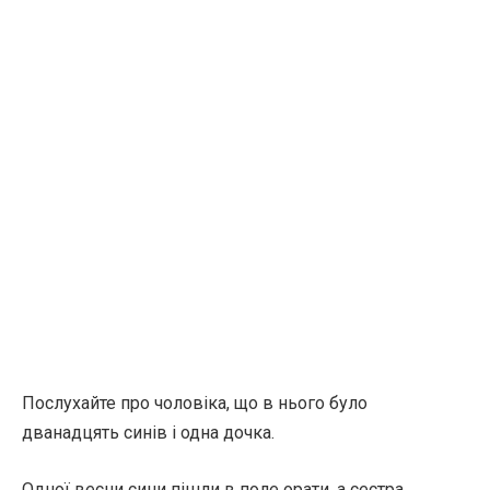
Послухайте про чоловіка, що в нього було
дванадцять синів і одна дочка.
Одної весни сини пішли в поле орати, а сестра