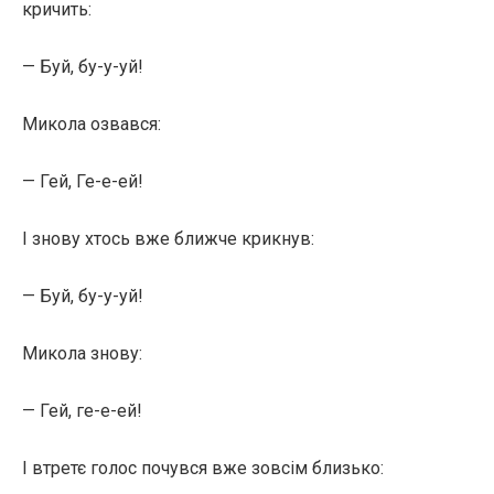
кричить:
— Буй, бу-у-уй!
Микола озвався:
— Гей, Ге-е-ей!
І знову хтось вже ближче крикнув:
— Буй, бу-у-уй!
Микола знову:
— Гей, ге-е-ей!
І втретє голос почувся вже зовсім близько: