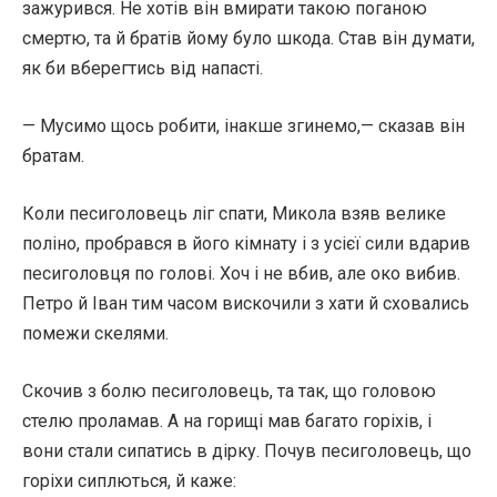
зажурився. Не хотів він вмирати такою поганою
смертю, та й братів йому було шкода. Став він думати,
як би вберегтись від напасті.
— Мусимо щось робити, інакше згинемо,— сказав він
братам.
Коли песиголовець ліг спати, Микола взяв велике
поліно, пробрався в його кімнату і з усієї сили вдарив
песиголовця по голові. Хоч і не вбив, але око вибив.
Петро й Іван тим часом вискочили з хати й сховались
помежи скелями.
Скочив з болю песиголовець, та так, що головою
стелю проламав. А на горищі мав багато горіхів, і
вони стали сипатись в дірку. Почув песиголовець, що
горіхи сиплються, й каже: