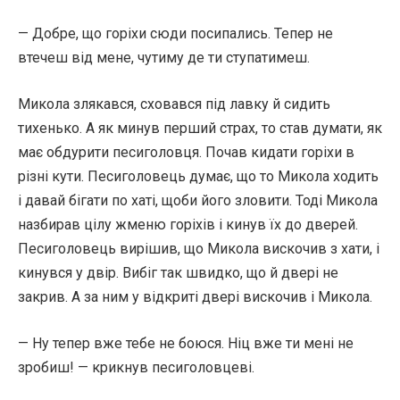
— Добре, що горіхи сюди посипались. Тепер не
втечеш від мене, чутиму де ти ступатимеш.
Микола злякався, сховався під лавку й сидить
тихенько. А як минув перший страх, то став думати, як
має обдурити песиголовця. Почав кидати горіхи в
різні кути. Песиголовець думає, що то Микола ходить
і давай бігати по хаті, щоби його зловити. Тоді Микола
назбирав цілу жменю горіхів і кинув їх до дверей.
Песиголовець вирішив, що Микола вискочив з хати, і
кинувся у двір. Вибіг так швидко, що й двері не
закрив. А за ним у відкриті двері вискочив і Микола.
— Ну тепер вже тебе не боюся. Ніц вже ти мені не
зробиш! — крикнув песиголовцеві.