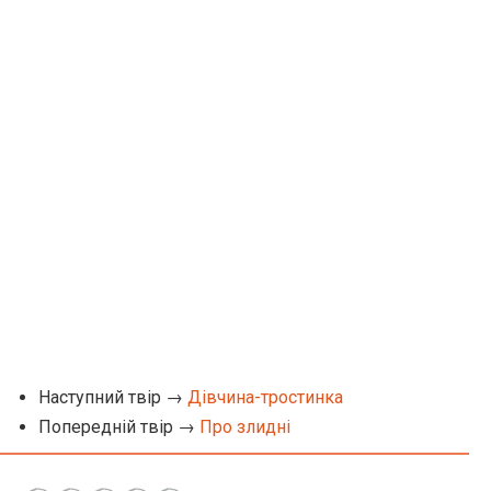
Наступний твір →
Дівчина-тростинка
Попередній твір →
Про злидні