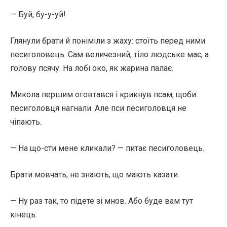
— Буй, бу-у-уй!
Глянули брати й поніміли з жаху: стоїть перед ними
песиголовець. Сам величезний, тіло людське має, а
голову псячу. На лобі око, як жарина палає.
Микола першим оговтався і крикнув псам, щоби
песиголовця нагнали. Але пси песиголовця не
чіпають.
— На що-сти мене кликали? — питає песиголовець.
Брати мовчать, не знають, що мають казати.
— Ну раз так, то підете зі мнов. Або буде вам тут
кінець.