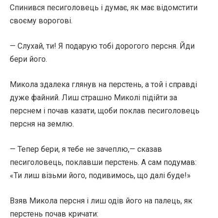
Спинився песиголовець і думає, як має відомстити
своєму ворогові.
— Слухай, ти! Я подарую тобі дорогого персня. Йди
бери його.
Микола здалека глянув на перстень, а той і справді
дуже файний. Лиш страшно Миколі підійти за
перснем і почав казати, щоби поклав песиголовець
персня на землю.
— Тепер бери, я тебе не зачеплю,— сказав
песиголовець, поклавши перстень. А сам подумав:
«Ти лиш візьми його, подивимось, що далі буде!»
Взяв Микола персня і лиш одів його на палець, як
перстень почав кричати: