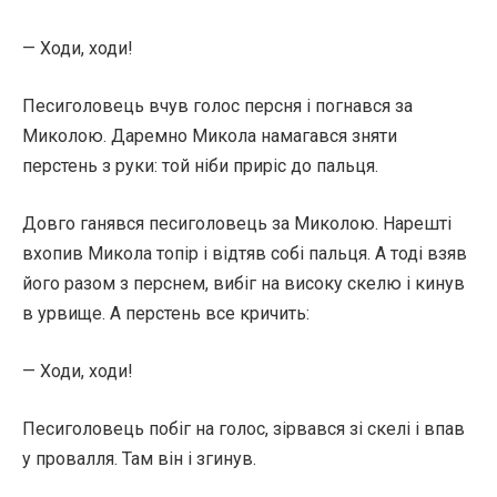
— Ходи, ходи!
Песиголовець вчув голос персня і погнався за
Миколою. Даремно Микола намагався зняти
перстень з руки: той ніби приріс до пальця.
Довго ганявся песиголовець за Миколою. Нарешті
вхопив Микола топір і відтяв собі пальця. А тоді взяв
його разом з перснем, вибіг на високу скелю і кинув
в урвище. А перстень все кричить:
— Ходи, ходи!
Песиголовець побіг на голос, зірвався зі скелі і впав
у провалля. Там він і згинув.