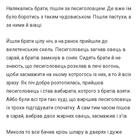
Налякались брати, пішли за песиголовцем. Де вже їм
було боротись з таким чудовиськом. Пішли пастухи, а
за ними й вівці.
Йшли брати цілу ніч, а на ранок прийшли до
велетенських скель. Песиголовець загнав овець в
сарай, а братів замкнув в сінях. Сидять брати й не
знають, що песиголовець розклав в печі вогонь,
щоби засмажити на ньому котрогось із них, а то й всіх
зразу. Як піч добре розтопилась, прийшов
песиголовець і став вибирати, котрого з братів взяти.
Айбо були всі три такі худі, що вирішив песиголовець
їх трохи підгодувати спочатку. А сам тим часом пішов
в сарай, вибрав двох жирних овець, засмажив і з’їв.
Микола то все бачив крізь шпару в дверях і дуже