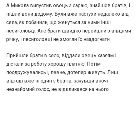
А Микола випустив овець з сараю, знайшов братів, і
пішли вони додому. Були вже пастухи недалеко від
села, як побачили, що женуться за ними інші
песиголовці. Але брати швидко перейшли з вівцями
річку, і песиголовці не змогли їх наздогнати.
Прийшли брати в село, віддали овець хазяям і
дістали за роботу хорошу платню. Потім
поодружувались і, певне, дотепер живуть. Лиш
відтоді вже ні один з братів, зачувши вночі
незнайомий голос, не відкликався на нього.