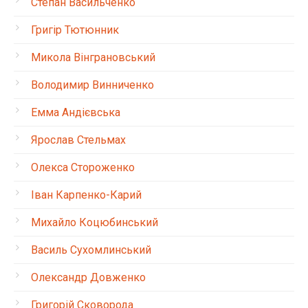
Степан Васильченко
Григір Тютюнник
Микола Вінграновський
Володимир Винниченко
Емма Андієвська
Ярослав Стельмах
Олекса Стороженко
Іван Карпенко-Карий
Михайло Коцюбинський
Василь Сухомлинський
Олександр Довженко
Григорій Сковорода