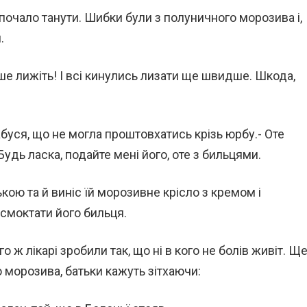
 почало танути. Шибки були з полуничного морозива і,
.
ше лижіть! І всі кинулись лизати ще швидше. Шкода,
абуся, що не могла проштовхатись крізь юрбу.- Оте
Будь ласка, подайте мені його, оте з бильцями.
ою та й виніс їй морозивне крісло з кремом і
смоктати його бильця.
о ж лікарі зробили так, що ні в кого не болів живіт. Щ
ю морозива, батьки кажуть зітхаючи: