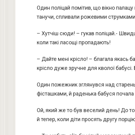
Один поліцай помітив, що вікно палацу
танучи, спливали рожевими струмками
– Хутчіш сюди! – гукав поліцай.- Швид
коли такі ласощі пропадають!
– Дайте мені крісло! – благала якась б
крісло дуже зручне для кволої бабусі. 
Один пожежник зглянувся над стареньк
фісташками, й раденька бабуся почала 
Ой, який же то був веселий день! До тог
й тепер, коли діти просять другу порці