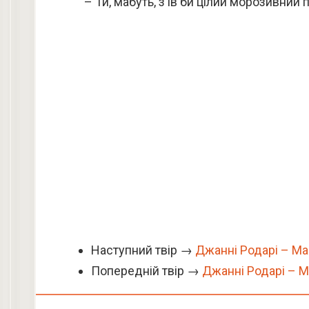
– Ти, мабуть, з’їв би цілий морозивний 
Наступний твір →
Джанні Родарі – Ма
Попередній твір →
Джанні Родарі – 