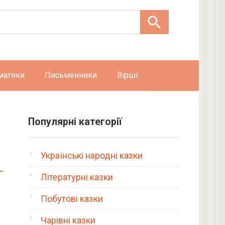
матики
Письменники
Вірші
Популярні категорії
Українські народні казки
Літературні казки
Побутові казки
Чарівні казки