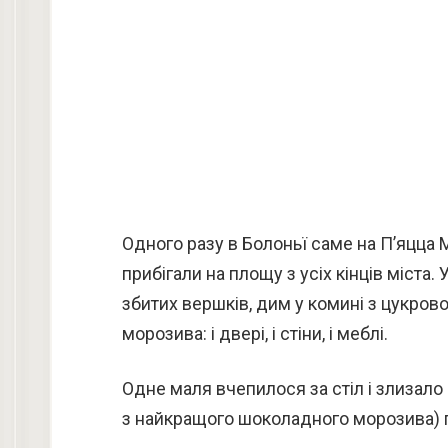
Одного разу в Болоньї саме на П’яцца
прибігали на площу з усіх кінців міста. 
збитих вершків, дим у комині з цукрово
морозива: і двері, і стіни, і меблі.
Одне маля вчепилося за стіл і злизало в
з найкращого шоколадного морозива) п