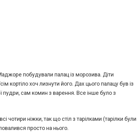
 Маджоре побудували палац із морозива. Діти
Усім кортіло хоч лизнути його. Дах цього палацу був із
ї пудри, сам комин з варення. Все інше було з
сі чотири ніжки, так що стіл з тарілками (тарілки були
овалився просто на нього.