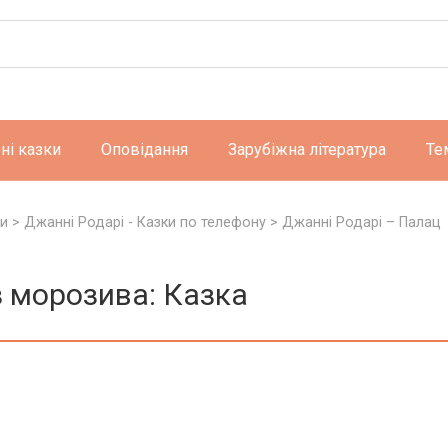
ні казки
Оповідання
Зарубіжна література
Те
ки
>
Джанні Родарі - Казки по телефону
>
Джанні Родарі – Палац
з морозива: Казка