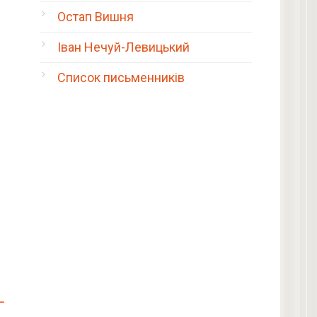
Остап Вишня
Іван Нечуй-Левицький
Список письменників