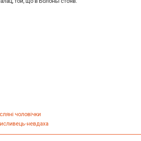
палац, той, що в Болоньї стояв.
сляні чоловічки
Мисливець-невдаха