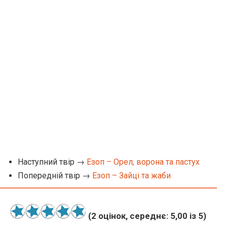
Наступний твір →
Езоп – Орел, ворона та пастух
Попередній твір →
Езоп – Зайці та жаби
(
2
оцінок, середнє:
5,00
із 5)