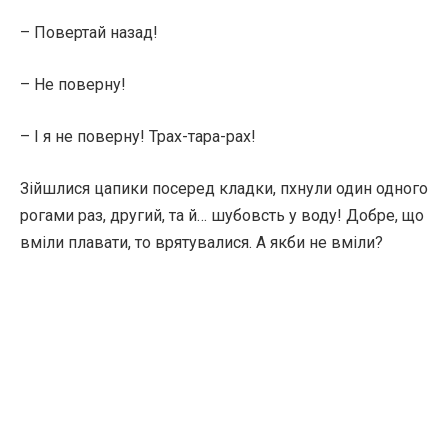
– Повертай назад!
– Не поверну!
– І я не поверну! Трах-тара-рах!
Зійшлися цапики посеред кладки, пхнули один одного
рогами раз, другий, та й… шубовсть у воду! Добре, що
вміли плавати, то врятувалися. А якби не вміли?