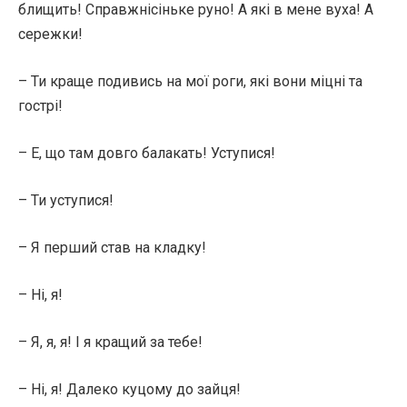
блищить! Справжнісіньке руно! А які в мене вуха! А
сережки!
– Ти краще подивись на мої роги, які вони міцні та
гострі!
– Е, що там довго балакать! Уступися!
– Ти уступися!
– Я перший став на кладку!
– Ні, я!
– Я, я, я! І я кращий за тебе!
– Ні, я! Далеко куцому до зайця!