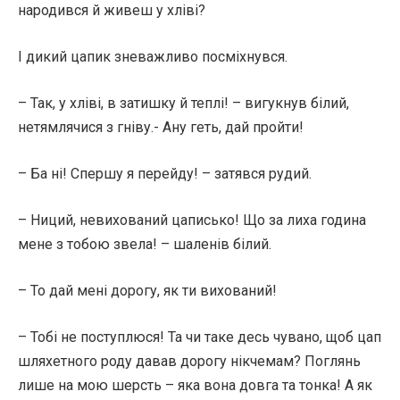
народився й живеш у хліві?
І дикий цапик зневажливо посміхнувся.
– Так, у хліві, в затишку й теплі! – вигукнув білий,
нетямлячися з гніву.- Ану геть, дай пройти!
– Ба ні! Спершу я перейду! – затявся рудий.
– Ниций, невихований цаписько! Що за лиха година
мене з тобою звела! – шаленів білий.
– То дай мені дорогу, як ти вихований!
– Тобі не поступлюся! Та чи таке десь чувано, щоб цап
шляхетного роду давав дорогу нікчемам? Поглянь
лише на мою шерсть – яка вона довга та тонка! А як