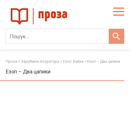
Skip
to
content
Проза
>
Зарубіжна література
>
Езоп: Байки
>
Езоп – Два цапики
Езоп – Два цапики