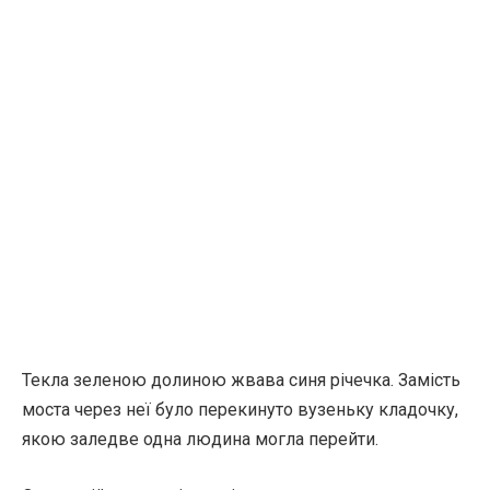
Текла зеленою долиною жвава синя річечка. Замість
моста через неї було перекинуто вузеньку кладочку,
якою заледве одна людина могла перейти.