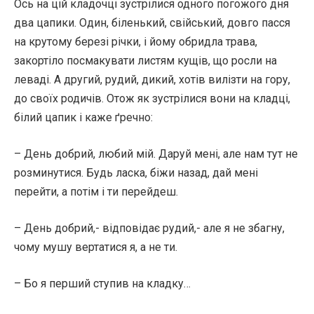
Ось на цій кладочці зустрілися одного погожого дня
два цапики. Один, біленький, свійський, довго пасся
на крутому березі річки, і йому обридла трава,
закортіло посмакувати листям кущів, що росли на
леваді. А другий, рудий, дикий, хотів вилізти на гору,
до своїх родичів. Отож як зустрілися вони на кладці,
білий цапик і каже ґречно:
– День добрий, любий мій. Даруй мені, але нам тут не
розминутися. Будь ласка, біжи назад, дай мені
перейти, а потім і ти перейдеш.
– День добрий,- відповідає рудий,- але я не збагну,
чому мушу вертатися я, а не ти.
– Бо я перший ступив на кладку…