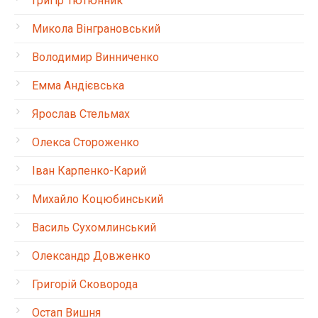
Григір Тютюнник
Микола Вінграновський
Володимир Винниченко
Емма Андієвська
Ярослав Стельмах
Олекса Стороженко
Іван Карпенко-Карий
Михайло Коцюбинський
Василь Сухомлинський
Олександр Довженко
Григорій Сковорода
Остап Вишня