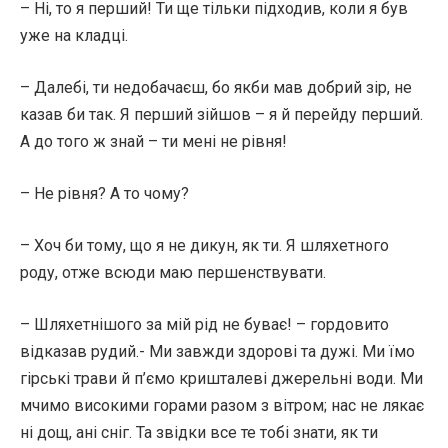
– Ні, то я перший! Ти ще тільки підходив, коли я був
уже на кладці.
– Далебі, ти недобачаєш, бо якби мав добрий зір, не
казав би так. Я перший зійшов – я й перейду перший.
А до того ж знай – ти мені не рівня!
– Не рівня? А то чому?
– Хоч би тому, що я не дикун, як ти. Я шляхетного
роду, отже всюди маю першенствувати.
– Шляхетнішого за мій рід не буває! – гордовито
відказав рудий.- Ми завжди здорові та дужі. Ми їмо
гірські трави й п’ємо кришталеві джерельні води. Ми
мчимо високими горами разом з вітром; нас не лякає
ні дощ, ані сніг. Та звідки все те тобі знати, як ти