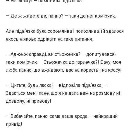
— Не скажу! — одмовила підв’язка.
— Де ж живете ви, панно? — таки до неї комірчик.
Але підв’язка була соромлива і полохлива; їй здалося
якось ніяково одрікати на таке питання.
— Адже ж справді, ви стьожечка? — допитувався-
таки комірчик. — Стьожечка до горлечка?! Бачу, моя
люба панно, що вживають вас на користь і на красу!
— Цитьте, будь ласка! — відповіла підв’язка. —
Здається мені, пане, що я не дала вам на розмову ні
дозволу, ні приводу!
— Вибачайте, панно: сама ваша врода — найкращий
привід!