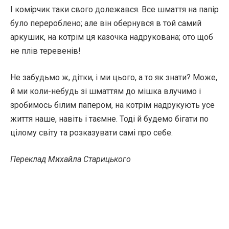
І комірчик таки свого долежався. Все шмаття на папір
було перероблено; але він обернувся в той самий
аркушик, на котрім ця казочка надрукована; ото щоб
не плів теревенів!
Не забудьмо ж, дітки, і ми цього, а то як знати? Може,
й ми коли-небудь зі шматтям до мішка влучимо і
зробимось білим папером, на котрім надрукують усе
життя наше, навіть і таємне. Тоді й будемо бігати по
цілому світу та розказувати самі про себе.
Переклад Михайла Старицького