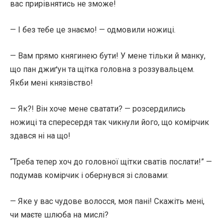
вас прирівнятись не зможе!
— І без тебе це знаємо! — одмовили ножиці.
— Вам прямо княгинею бути! У мене тільки й манку,
що пан джиґун та щітка головна з роззувальцем.
Якби мені князівство!
— Як?! Він хоче мене сватати? — розсердились
ножиці та спересердя так чикнули його, що комірчик
здався ні на що!
“Треба тепер хоч до головної щітки сватів послати!” —
подумав комірчик і обернувся зі словами:
— Яке у вас чудове волосся, моя пані! Скажіть мені,
чи маєте шлюба на мислі?