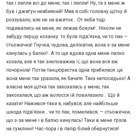
так і липли всі до мене, так і липли! Ну, та з мене ж
був і джиґун неабиякий! Мав я собі головну щітку й
роззувало; але не на вжиток… От якби тоді
подивились на мене, як лежав боком!.. Ніколи не
забуду першу коханку: то була підв’язка, чи то пак —
стьожечка! Гнучка, чудова, делікатна; вона з-за мене
кинулась у балію!.. А то ще вдова одна мене палко
кохала; але я так знеповажив її, що вона вся аж
почорніла! Потім танцюристка одна прибилася: це
вона мене так уразила, як бачите. Така непосидько! А
власна моя щітка так закохалась у мене, так
закохалася, що аж волосся їй повилазило… Що й
казати! Нажився-таки я, набувся; але найбільше
шкода підв’язки… чи то пак, помилився, — стьожечки,
що з-за мене і в балію кинулась! Таки в мене гріхів
на сумлінні! Час-пора і в папір білий обернутися!