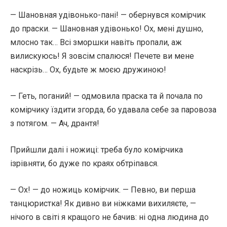
— Шановная удівонько-пані! — обернувся комірчик
до праски. — Шановная удівонько! Ох, мені душно,
млосно так… Всі зморшки навіть пропали, аж
вилискуюсь! Я зовсім спалюся! Печете ви мене
наскрізь… Ох, будьте ж моєю дружиною!
— Геть, поганий! — одмовила праска та й почала по
комірчику їздити згорда, бо удавала себе за паровоза
з потягом. — Ач, дрантя!
Прийшли далі і ножиці: треба було комірчика
ізрівняти, бо дуже по краях обтріпався.
— Ох! — до ножиць комірчик. — Певно, ви перша
танцюристка! Як дивно ви ніжками вихиляєте, —
нічого в світі я кращого не бачив: ні одна людина до