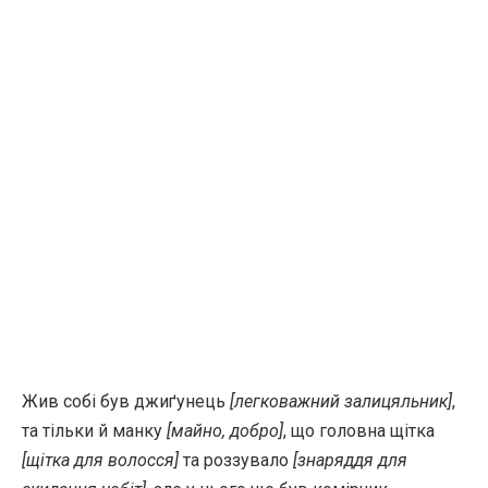
Жив собі був джиґунець
[легковажний залицяльник]
,
та тільки й манку
[майно, добро]
, що головна щітка
[щітка для волосся]
та роззувало
[знаряддя для