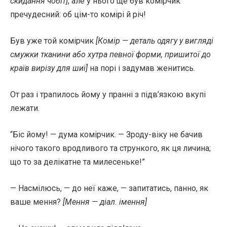
скидання чобіт]
, але у нього ще був комірчик
пречудесний: об цім-то комірі й річ!
Був уже той комірчик
[Комір — деталь одягу у вигляді
смужки тканини або хутра певної форми, пришитої до
країв вирізу для шиї]
на порі і задумав женитись.
От раз і трапилось йому у пранні з підв’язкою вкупі
лежати.
“Біс йому! — дума комірчик. — Зроду-віку не бачив
нічого такого вродливого та стрункого, як ця личина;
що то за делікатне та милесеньке!”
— Насмілюсь, — до неї каже, — запитатись, панно, як
ваше мення?
[Мення — діал. імення]