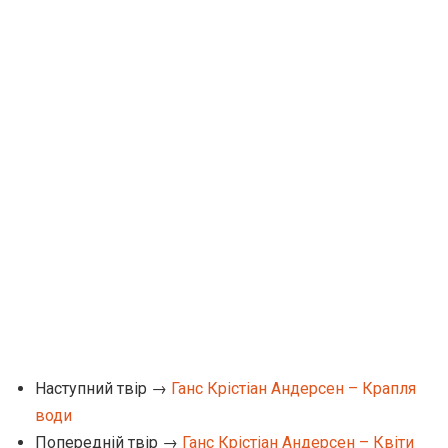
Наступний твір →
Ганс Крістіан Андерсен – Крапля
води
Попередній твір →
Ганс Крістіан Андерсен – Квіти