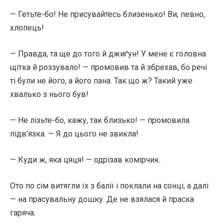
— Гетьте-бо! Не присувайтесь близенько! Ви, певно,
хлопець!
— Правда, та ще до того й джиґун! У мене є головна
щітка й роззувало! — промовив та й збрехав, бо речі
ті були не його, а його пана. Так що ж? Такий уже
хвалько з нього був!
— Не лізьте-бо, кажу, так близько! — промовила
підв’язка. — Я до цього не звикла!
— Куди ж, яка цяця! — одрізав комірчик.
Ото по сім витягли їх з балії і поклали на сонці, а далі
— на прасувальну дошку. Де не взялася й праска
гаряча.