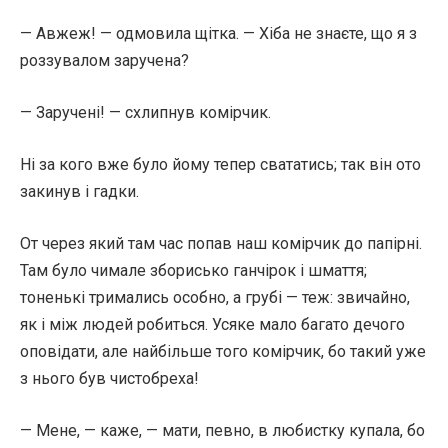
— Авжеж! — одмовила щітка. — Хіба не знаєте, що я з
роззувалом заручена?
— Заручені! — схлипнув комірчик.
Ні за кого вже було йому тепер свататись; так він ото
закинув і гадки.
От через який там час попав наш комірчик до папірні.
Там було чимале зборисько ганчірок і шмаття;
тоненькі тримались особно, а грубі — теж: звичайно,
як і між людей робиться. Усяке мало багато дечого
оповідати, але найбільше того комірчик, бо такий уже
з нього був чистобреха!
— Мене, — каже, — мати, певно, в любистку купала, бо