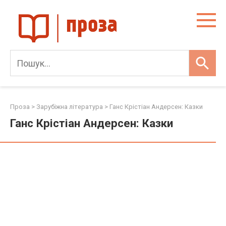
Skip
to
content
Проза
>
Зарубіжна література
>
Ганс Крістіан Андерсен: Казки
Ганс Крістіан Андерсен: Казки