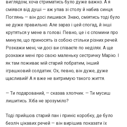
виглядом, хоча стриматись було дуже важко. А я
сміявся від душі — аж упав зі столу й набив синця.
Поглянь — він досі лишився. Знаю, сміятись тоді було
не дуже правильно. Але зараз і цей спогад, й інші
крутяться у мене в голові. Певно, це і є спомини про
минуле, що приносять із собою стільки різних речей.
Розкажи мені, чи досі ви співаєте по неділях. А ще
розкажи мені про свою маленьку сестричку Марію. І
як там поживає мій старий побратим, інший
іграшковий солдатик. Ох, певно, він дуже, дуже
щасливий! А я вже не витримую такого життя.
— Ти подарований, — сказав хлопчик. — Ти мусиш
лишитись. Хіба не зрозуміло?
Тоді прийшов старий пан і приніс коробку, де було
безліч цікавих речей — він вирішив показати їх