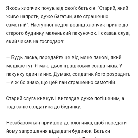
Якось хлопчик почув від своїх батьків: “Старий, який
живе напроти, дуже багатий, але страшенно
самотній”. Наступної неділі вранці хлопчик приніс до
старого будинку маленький пакуночок. І сказав слузі,
який чекав на господаря:
— Будь ласка, передайте це від мене панові, який
мешкає тут. Я маю двох іграшкових солдатиків. У
пакунку один із них. Думаю, солдатик його розрадить
— я ж бо знаю, що цей пан страшенно самотній.
Старий слуга кивнув і виглядав дуже потішеним, а
тоді заніс солдатика до будинку.
Незабаром він прийшов до хлопчика, щоб передати
йому запрошення відвідати будинок. Батьки