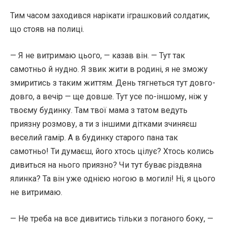
Тим часом заходився нарікати іграшковий солдатик,
що стояв на полиці.
— Я не витримаю цього, — казав він. — Тут так
самотньо й нудно. Я звик жити в родині, я не зможу
змиритись з таким життям. День тягнеться тут довго-
довго, а вечір — ще довше. Тут усе по-іншому, ніж у
твоєму будинку. Там твої мама з татом ведуть
приязну розмову, а ти з іншими дітками зчиняєш
веселий гамір. А в будинку старого пана так
самотньо! Ти думаєш, його хтось цілує? Хтось колись
дивиться на нього приязно? Чи тут буває різдвяна
ялинка? Та він уже однією ногою в могилі! Ні, я цього
не витримаю.
— Не треба на все дивитись тільки з поганого боку, —