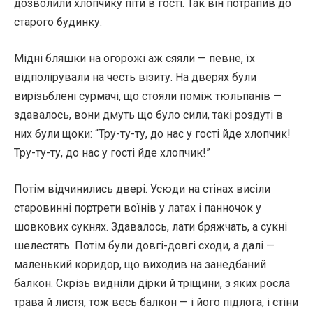
дозволили хлопчику піти в гості. Так він потрапив до
старого будинку.
Мідні бляшки на огорожі аж сяяли — певне, їх
відполірували на честь візиту. На дверях були
вирізьблені сурмачі, що стояли поміж тюльпанів —
здавалось, вони дмуть що було сили, такі роздуті в
них були щоки: “Тру-ту-ту, до нас у гості йде хлопчик!
Тру-ту-ту, до нас у гості йде хлопчик!”
Потім відчинились двері. Усюди на стінах висіли
старовинні портрети воїнів у латах і панночок у
шовкових сукнях. Здавалось, лати бряжчать, а сукні
шелестять. Потім були довгі-довгі сходи, а далі —
маленький коридор, що виходив на занедбаний
балкон. Скрізь видніли дірки й тріщини, з яких росла
трава й листя, тож весь балкон — і його підлога, і стіни