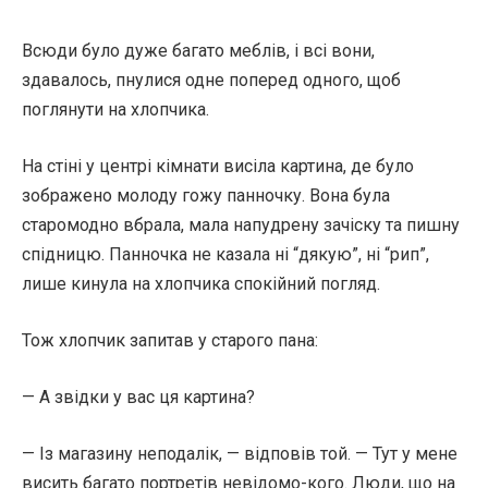
Всюди було дуже багато меблів, і всі вони,
здавалось, пнулися одне поперед одного, щоб
поглянути на хлопчика.
На стіні у центрі кімнати висіла картина, де було
зображено молоду гожу панночку. Вона була
старомодно вбрала, мала напудрену зачіску та пишну
спідницю. Панночка не казала ні “дякую”, ні “рип”,
лише кинула на хлопчика спокійний погляд.
Тож хлопчик запитав у старого пана:
— А звідки у вас ця картина?
— Із магазину неподалік, — відповів той. — Тут у мене
висить багато портретів невідомо-кого. Люди, що на