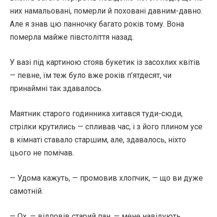
них намальовані, померли й поховані давним-давно.
Але я знав цю панночку багато років тому. Вона
померла майже півстоліття назад.
У вазі під картиною стояв букетик із засохлих квітів
— певне, їм теж було вже років п’ятдесят, чи
принаймні так здавалось.
Маятник старого годинника хитався туди-сюди,
стрілки крутились — спливав час, і з його плином усе
в кімнаті ставало старшим, але, здавалось, ніхто
цього не помічав.
— Удома кажуть, — промовив хлопчик, — що ви дуже
самотній.
— Ох, — відповів старий пан, — мене навідують