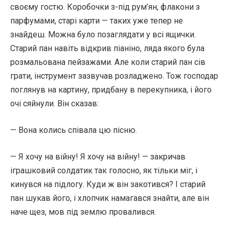
своєму гостю. Коробочки з-під рум’ян, флакони з
парфумами, старі карти — таких уже тепер не
знайдеш. Можна було позаглядати у всі ящички.
Старий пан навіть відкрив піаніно, ляда якого була
розмальована пейзажами. Але коли старий пан сів
грати, інструмент зазвучав розладжено. Тож господар
поглянув на картину, придбану в перекупника, і його
очі сяйнули. Він сказав:
— Вона колись співала цю пісню.
— Я хочу на війну! Я хочу на війну! — закричав
іграшковий солдатик так голосно, як тільки міг, і
кинувся на підлогу. Куди ж він закотився? І старий
пан шукав його, і хлопчик намагався знайти, але він
наче щез, мов під землю провалився.