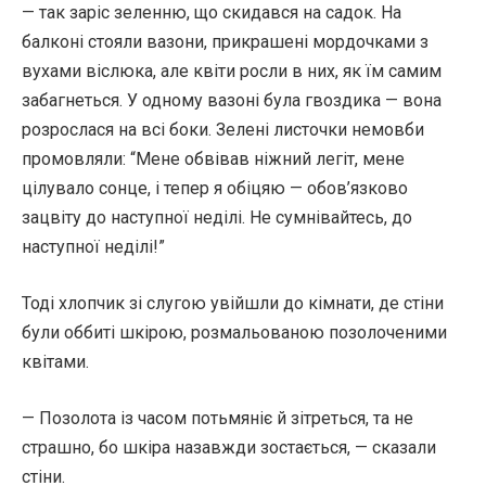
— так заріс зеленню, що скидався на садок. На
балконі стояли вазони, прикрашені мордочками з
вухами віслюка, але квіти росли в них, як їм самим
забагнеться. У одному вазоні була гвоздика — вона
розрослася на всі боки. Зелені листочки немовби
промовляли: “Мене обвівав ніжний легіт, мене
цілувало сонце, і тепер я обіцяю — обов’язково
зацвіту до наступної неділі. Не сумнівайтесь, до
наступної неділі!”
Тоді хлопчик зі слугою увійшли до кімнати, де стіни
були оббиті шкірою, розмальованою позолоченими
квітами.
— Позолота із часом потьмяніє й зітреться, та не
страшно, бо шкіра назавжди зостається, — сказали
стіни.