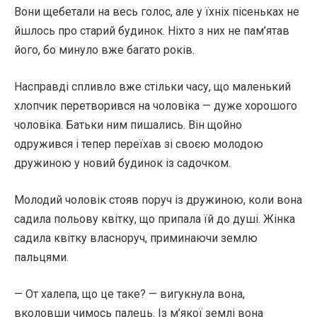
Вони щебетали на весь голос, але у їхніх пісеньках не
йшлось про старий будинок. Ніхто з них не пам’ятав
його, бо минуло вже багато років.
Насправді спливло вже стільки часу, що маленький
хлопчик перетворився на чоловіка — дуже хорошого
чоловіка. Батьки ним пишались. Він щойно
одружився і тепер переїхав зі своєю молодою
дружиною у новий будинок із садочком.
Молодий чоловік стояв поруч із дружиною, коли вона
садила польову квітку, що припала їй до душі. Жінка
садила квітку власноруч, приминаючи землю
пальцями.
— От халепа, що це таке? — вигукнула вона,
вколовши чимось палець. Із м’якої землі вона