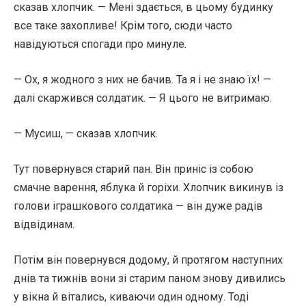
сказав хлопчик. — Мені здається, в цьому будинку
все таке захопливе! Крім того, сюди часто
навідуються спогади про минуле.
— Ох, я жодного з них не бачив. Та я і не знаю їх! —
далі скаржився солдатик. — Я цього не витримаю.
— Мусиш, — сказав хлопчик.
Тут повернувся старий пан. Він приніс із собою
смачне варення, яблука й горіхи. Хлопчик викинув із
голови іграшкового солдатика — він дуже радів
відвідинам.
Потім він повернувся додому, й протягом наступних
днів та тижнів вони зі старим паном знову дивились
у вікна й вітались, киваючи один одному. Тоді