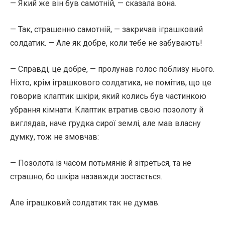
— Який же він був самотній, — сказала вона.
— Так, страшенно самотній, — закричав іграшковий
солдатик. — Але як добре, коли тебе не забувають!
— Справді, це добре, — пролунав голос поблизу нього.
Ніхто, крім іграшкового солдатика, не помітив, що це
говорив клаптик шкіри, який колись був частинкою
убрання кімнати. Клаптик втратив свою позолоту й
виглядав, наче грудка сирої землі, але мав власну
думку, тож не змовчав:
— Позолота із часом потьмяніє й зітреться, та не
страшно, бо шкіра назавжди зостається.
Але іграшковий солдатик так не думав.