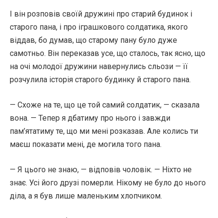
І він розповів своїй дружині про старий будинок і
старого пана, і про іграшкового солдатика, якого
віддав, бо думав, що старому пану було дуже
самотньо. Він переказав усе, що сталось, так ясно, що
на очі молодої дружини навернулись сльози — її
розчулила історія старого будинку й старого пана.
— Схоже на те, що це той самий солдатик, — сказала
вона. — Тепер я дбатиму про нього і завжди
пам’ятатиму те, що ми мені розказав. Але колись ти
маєш показати мені, де могила того пана.
— Я цього не знаю, — відповів чоловік. — Ніхто не
знає. Усі його друзі померли. Нікому не було до нього
діла, а я був лише маленьким хлопчиком.