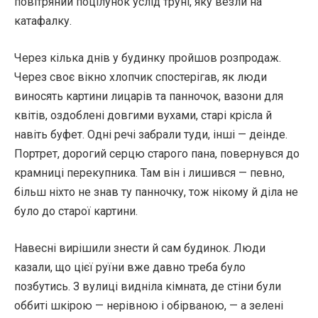
повітряний поцілунок услід труні, яку везли на
катафалку.
Через кілька днів у будинку пройшов розпродаж.
Через своє вікно хлопчик спостерігав, як люди
виносять картини лицарів та панночок, вазони для
квітів, оздоблені довгими вухами, старі крісла й
навіть буфет. Одні речі забрали туди, інші — деінде.
Портрет, дорогий серцю старого пана, повернувся до
крамниці перекупника. Там він і лишився — певно,
більш ніхто не знав ту панночку, тож нікому й діла не
було до старої картини.
Навесні вирішили знести й сам будинок. Люди
казали, що цієї руїни вже давно треба було
позбутись. З вулиці видніла кімната, де стіни були
оббиті шкірою — нерівною і обірваною, — а зелені