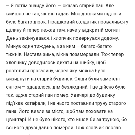
— Я потім знайду його, — сказав старий пан. Але
вийшло не так, як він гадав. Між дошками підлоги
було багато дірок. Іграшковий солдатик провалився у
щілину й тепер лежав там, наче у відкритій могилі.
День закінчувався, і хлопчик повернувся додому.
Минув один тиждень, а за ним — багато-багато
тижнів. Настала зима, вікна позамерзали. Тож тепер
хлопчику доводилось дихати на шибку, щоб
розтопити прогалину, через яку можна було
визирнути на старий будинок. Сліди були заметені
снігом — здавалося, дім безлюдний. І це дійсно було
так, адже старий пан помер. Увечері до будинку
під’їхав катафалк, і на нього поставили труну старого
пана. Його везли за місто, щоб там поховати на
цвинтарі. Й не було нікого, хто йшов би за труною, бо
всі його друзі давно померли. Тож хлопчик послав