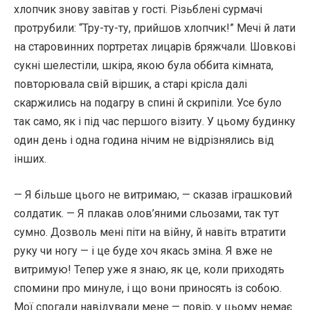
хлопчик знову завітав у гості. Різьблені сурмачі
протрубили: “Тру-ту-ту, прийшов хлопчик!” Мечі й лати
на старовинних портретах лицарів бряжчали. Шовкові
сукні шелестіли, шкіра, якою була оббита кімната,
повторювала свій віршик, а старі крісла далі
скаржились на подагру в спині й скрипіли. Усе було
так само, як і під час першого візиту. У цьому будинку
один день і одна година нічим не відрізнялись від
інших.
— Я більше цього не витримаю, — сказав іграшковий
солдатик. — Я плакав олов’яними сльозами, так тут
сумно. Дозволь мені піти на війну, й навіть втратити
руку чи ногу — і це буде хоч якась зміна. Я вже не
витримую! Тепер уже я знаю, як це, коли приходять
спомини про минуле, і що вони приносять із собою.
Мої спогади навідували мене — повір, у цьому немає