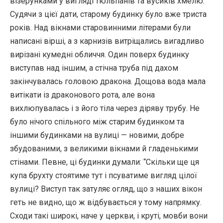
візерунками у вигляді тюльпанів та вусиків хмелю.
Судячи з цієї дати, старому будинку було вже триста
років. Над вікнами старовинними літерами були
написані вірші, а з карнизів витріщались вигадливо
вирізані кумедні обличчя. Один поверх будинку
виступав над іншим, а стічна труба під дахом
закінчувалась головою дракона. Дощова вода мала
витікати із драконового рота, але вона
вихлюпувалась і з його тіла через діряву трубу. Не
було нічого спільного між старим будинком та
іншими будинками на вулиці — новими, добре
збудованими, з великими вікнами й гладенькими
стінами. Певне, ці будинки думали: “Скільки ще ця
купа брухту стоятиме тут і псуватиме вигляд цілої
вулиці? Виступ так затуляє огляд, що з наших вікон
геть не видно, що ж відбувається у тому напрямку.
Сходи такі широкі, наче у церкви, і круті, мовби вони