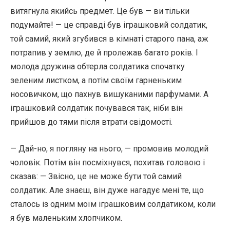
витягнула якийсь предмет. Це був — ви тільки
подумайте! — це справді був іграшковий солдатик,
той самий, який згубився в кімнаті старого пана, аж
потрапив у землю, де й пролежав багато років. І
молода дружина обтерла солдатика спочатку
зеленим листком, а потім своїм гарненьким
носовичком, що пахнув вишуканими парфумами. А
іграшковий солдатик почувався так, ніби він
прийшов до тями після втрати свідомості.
— Дай-но, я погляну на нього, — промовив молодий
чоловік. Потім він посміхнувся, похитав головою і
сказав: — Звісно, це не може бути той самий
солдатик. Але знаєш, він дуже нагадує мені те, що
сталось із одним моїм іграшковим солдатиком, коли
я був маленьким хлопчиком.