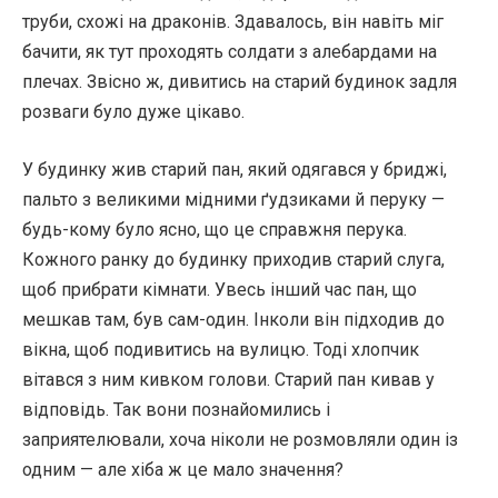
труби, схожі на драконів. Здавалось, він навіть міг
бачити, як тут проходять солдати з алебардами на
плечах. Звісно ж, дивитись на старий будинок задля
розваги було дуже цікаво.
У будинку жив старий пан, який одягався у бриджі,
пальто з великими мідними ґудзиками й перуку —
будь-кому було ясно, що це справжня перука.
Кожного ранку до будинку приходив старий слуга,
щоб прибрати кімнати. Увесь інший час пан, що
мешкав там, був сам-один. Інколи він підходив до
вікна, щоб подивитись на вулицю. Тоді хлопчик
вітався з ним кивком голови. Старий пан кивав у
відповідь. Так вони познайомились і
заприятелювали, хоча ніколи не розмовляли один із
одним — але хіба ж це мало значення?