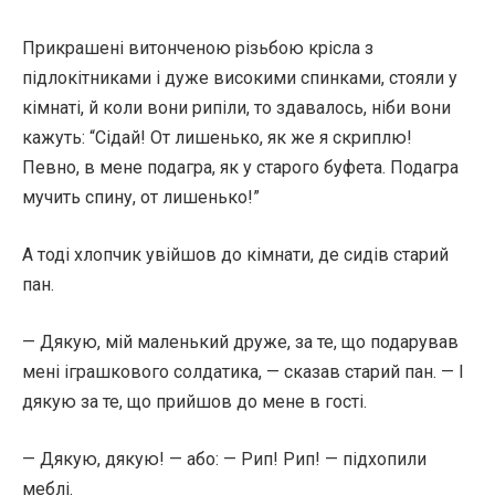
Прикрашені витонченою різьбою крісла з
підлокітниками і дуже високими спинками, стояли у
кімнаті, й коли вони рипіли, то здавалось, ніби вони
кажуть: “Сідай! От лишенько, як же я скриплю!
Певно, в мене подагра, як у старого буфета. Подагра
мучить спину, от лишенько!”
А тоді хлопчик увійшов до кімнати, де сидів старий
пан.
— Дякую, мій маленький друже, за те, що подарував
мені іграшкового солдатика, — сказав старий пан. — І
дякую за те, що прийшов до мене в гості.
— Дякую, дякую! — або: — Рип! Рип! — підхопили
меблі.