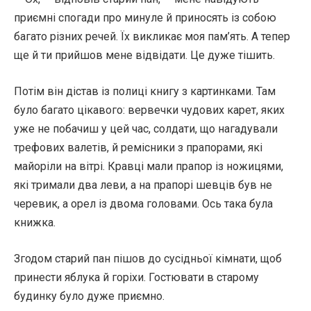
приємні спогади про минуле й приносять із собою
багато різних речей. Їх викликає моя пам’ять. А тепер
ще й ти прийшов мене відвідати. Це дуже тішить.
Потім він дістав із полиці книгу з картинками. Там
було багато цікавого: вервечки чудових карет, яких
уже не побачиш у цей час, солдати, що нагадували
трефових валетів, й ремісники з прапорами, які
майоріли на вітрі. Кравці мали прапор із ножицями,
які тримали два леви, а на прапорі шевців був не
черевик, а орел із двома головами. Ось така була
книжка.
Згодом старий пан пішов до сусідньої кімнати, щоб
принести яблука й горіхи. Гостювати в старому
будинку було дуже приємно.