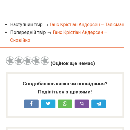
Наступний твір →
Ганс Крістіан Андерсен – Талісман
Попередній твір →
Ганс Крістіан Андерсен –
Сновійко
(Оцінок ще немає)
Сподобалась казка чи оповідання?
Поділіться з друзями!