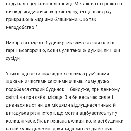
ведуть до церковної дзвіниці. Металева огорожа на
вигляд скидається на цвинтарну, та ще й зверху
прикрашена мідними бляшками. Оце так
неподобство!”
Навпроти старого будинку так само стояли нові й
гарні. Безперечно, вони були такої ж думки, як і їхні
сусіди.
У вікні одного з них сидів хлопчик з рум’яними
щоками й чистими сяючими очима. Йому дуже
подобався старий будинок — байдуже, при денному
світлі, чи при сяйві місяця. Він би весь час сидів і
дивився на стіни, де місцями відлущився тиньк, й
вигадував різні історії, що могли відбуватись тут у
колишні часи. Як виглядала вулиця, коли всі будинки
на ній мали двосхилі дахи, відкриті сходи й стічні