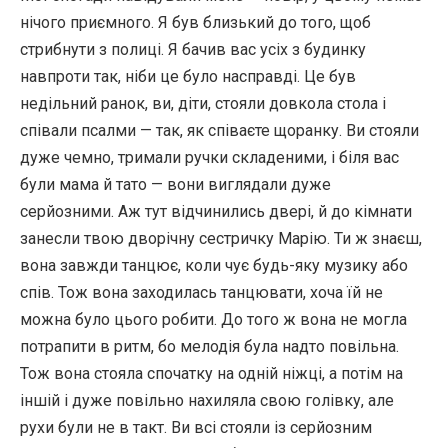
нічого приємного. Я був близький до того, щоб
стрибнути з полиці. Я бачив вас усіх з будинку
навпроти так, ніби це було насправді. Це був
недільний ранок, ви, діти, стояли довкола стола і
співали псалми — так, як співаєте щоранку. Ви стояли
дуже чемно, тримали ручки складеними, і біля вас
були мама й тато — вони виглядали дуже
серйозними. Аж тут відчинились двері, й до кімнати
занесли твою дворічну сестричку Марію. Ти ж знаєш,
вона завжди танцює, коли чує будь-яку музику або
спів. Тож вона заходилась танцювати, хоча їй не
можна було цього робити. До того ж вона не могла
потрапити в ритм, бо мелодія була надто повільна.
Тож вона стояла спочатку на одній ніжці, а потім на
іншій і дуже повільно нахиляла свою голівку, але
рухи були не в такт. Ви всі стояли із серйозним