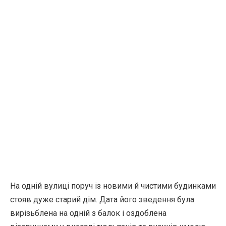
На одній вулиці поруч із новими й чистими будинками
стояв дуже старий дім. Дата його зведення була
вирізьблена на одній з балок і оздоблена