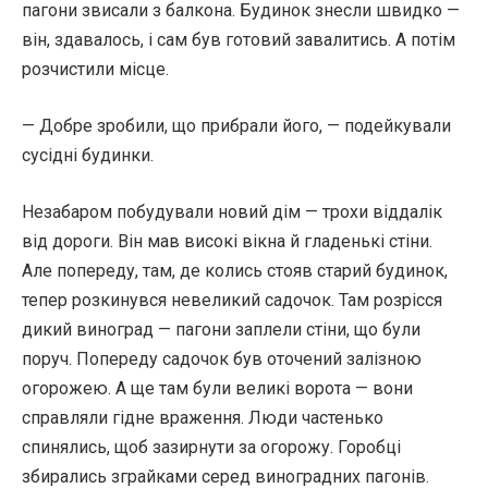
пагони звисали з балкона. Будинок знесли швидко —
він, здавалось, і сам був готовий завалитись. А потім
розчистили місце.
— Добре зробили, що прибрали його, — подейкували
сусідні будинки.
Незабаром побудували новий дім — трохи віддалік
від дороги. Він мав високі вікна й гладенькі стіни.
Але попереду, там, де колись стояв старий будинок,
тепер розкинувся невеликий садочок. Там розрісся
дикий виноград — пагони заплели стіни, що були
поруч. Попереду садочок був оточений залізною
огорожею. А ще там були великі ворота — вони
справляли гідне враження. Люди частенько
спинялись, щоб зазирнути за огорожу. Горобці
збирались зграйками серед виноградних пагонів.