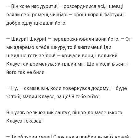
— Він хоче нас дурити! — розсердилися всі, і шевці
взяли свої ремені, чинбарі — свої шкіряні фартухи і
добре одлупцювали його.
— Шкури! Шкури! — передражнювали вони його. — От
ми здеремо з тебе шкуру, то й знатимеш! Іди
швидше геть звідси! — кричали вони, і великий
Клаус так дременув, як тільки міг. Ще ніколи в житті
його так не били.
— Ну, — сказав він, коли повернувся додому, — буде
ж тобі, малий Клаусе, за це! Я тебе вб’ю!
Він узяв величезний лантух, пішов до маленького
Клауса і сказав:
— Ти обдурив мене! Спочатку я повбивав моїх коней,