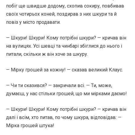
побіг ще швидше додому, схопив сокиру, повбивав
своїх чотирьох коней, поздирав з них шкури та й
повіз у місто продавати.
— Шкури! Шкури! Кому потрібні шкури? — кричав він
на вулицях. Усі шевці та чинбарі збіглися до нього і
питали, скільки ж він хоче за шкуру.
— Мірку грошей за кожну! — сказав великий Клаус.
— Чи ти сказився? — закричали всі. — Ти, може,
думаєш, у нас стільки грошей, що ми мірками даємо!
— Шкури! Шкури! Кому потрібні шкури? — кричав він
далі і всім, хто питав, по чому шкура, відповідав: —
Мірка грошей штука!