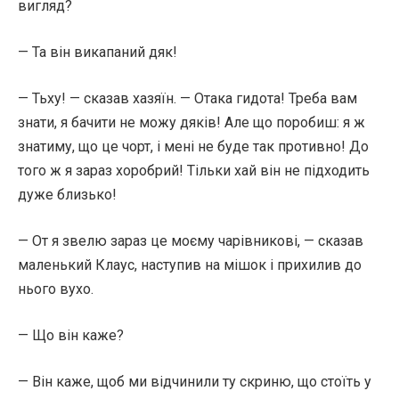
вигляд?
— Та він викапаний дяк!
— Тьху! — сказав хазяїн. — Отака гидота! Треба вам
знати, я бачити не можу дяків! Але що поробиш: я ж
знатиму, що це чорт, і мені не буде так противно! До
того ж я зараз хоробрий! Тільки хай він не підходить
дуже близько!
— От я звелю зараз це моєму чарівникові, — сказав
маленький Клаус, наступив на мішок і прихилив до
нього вухо.
— Що він каже?
— Він каже, щоб ми відчинили ту скриню, що стоїть у