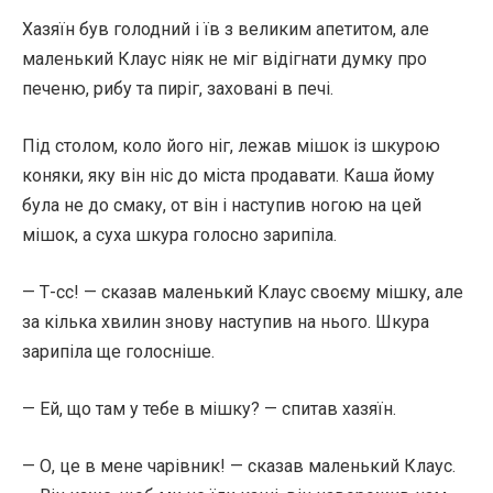
Хазяїн був голодний і їв з великим апетитом, але
маленький Клаус ніяк не міг відігнати думку про
печеню, рибу та пиріг, заховані в печі.
Під столом, коло його ніг, лежав мішок із шкурою
коняки, яку він ніс до міста продавати. Каша йому
була не до смаку, от він і наступив ногою на цей
мішок, а суха шкура голосно зарипіла.
— Т-сс! — сказав маленький Клаус своєму мішку, але
за кілька хвилин знову наступив на нього. Шкура
зарипіла ще голосніше.
— Ей, що там у тебе в мішку? — спитав хазяїн.
— О, це в мене чарівник! — сказав маленький Клаус.