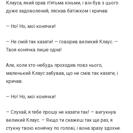
Клауса, який орав п’ятьма кіньми, і він був з цього
дуже задоволений, ляскав батіжком і кричав:
— Hо! Hо, мої конячки!
— Не смій так казати! — говорив великий Клаус. —
Твоя конячка лише одна!
Але, коли хто-небудь проходив повз нього,
маленький Клаус забував, що не смів так казати, і
кричав:
— Hо! Hо, мої конячки!
— Слухай, я тебе прошу не казати так! — вигукнув
великий Клаус. — Якщо ти скажеш так ще раз, я
стукну твою конячку по голові, і вона зразу здохне.