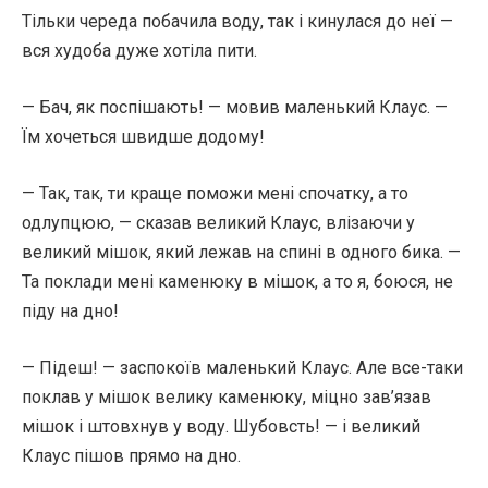
Тільки череда побачила воду, так і кинулася до неї —
вся худоба дуже хотіла пити.
— Бач, як поспішають! — мовив маленький Клаус. —
Їм хочеться швидше додому!
— Так, так, ти краще поможи мені спочатку, а то
одлупцюю, — сказав великий Клаус, влізаючи у
великий мішок, який лежав на спині в одного бика. —
Та поклади мені каменюку в мішок, а то я, боюся, не
піду на дно!
— Підеш! — заспокоїв маленький Клаус. Але все-таки
поклав у мішок велику каменюку, міцно зав’язав
мішок і штовхнув у воду. Шубовсть! — і великий
Клаус пішов прямо на дно.