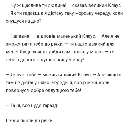
— Ну ж щаслива ти людина! — сказав великий Клаус.
— Як ти гадаєш, а я дістану таку морську череду, коли
спущуся на дно?
— Напевне! — відповів маленький Клаус. — Але я не
зможу тягти тебе до річки, — ти надто важкий для
мене! Якщо хочеш, дійди сам і влізь у мішок — і я
тебе з дорогою душею кину у воду!
— Дякую тобі! — мовив великий Клаус. — Але якщо я
там не дістану ніякої череди, я, повір мені, коли
повернуся, добре одлупцюю тебе!
— Та ні, все буде гаразд!
І вони пішли до річки.