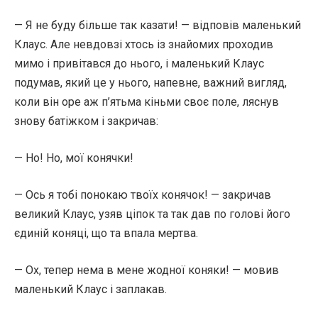
— Я не буду більше так казати! — відповів маленький
Клаус. Але невдовзі хтось із знайомих проходив
мимо і привітався до нього, і маленький Клаус
подумав, який це у нього, напевне, важний вигляд,
коли він оре аж п’ятьма кіньми своє поле, ляснув
знову батіжком і закричав:
— Hо! Hо, мої конячки!
— Ось я тобі понокаю твоїх конячок! — закричав
великий Клаус, узяв ціпок та так дав по голові його
єдиній коняці, що та впала мертва.
— Ох, тепер нема в мене жодної коняки! — мовив
маленький Клаус і заплакав.