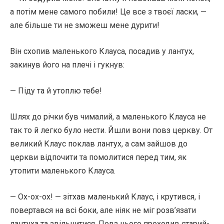
а потім мене самого побили! Це все з твоєї ласки, —
але більше ти не зможеш мене дурити!
Він схопив маленького Клауса, посадив у лантух,
закинув його на плечі і гукнув:
— Піду та й утоплю тебе!
Шлях до річки був чималий, а маленького Клауса не
так то й легко було нести. Йшли вони повз церкву. От
великий Клаус поклав лантух, а сам зайшов до
церкви відпочити та помолитися перед тим, як
утопити маленького Клауса.
— Ох-ох-ох! — зітхав маленький Клаус, і крутився, і
повертався на всі боки, але ніяк не міг розв’язати
лантуха та звільнитися. Повз нього проходив старий-