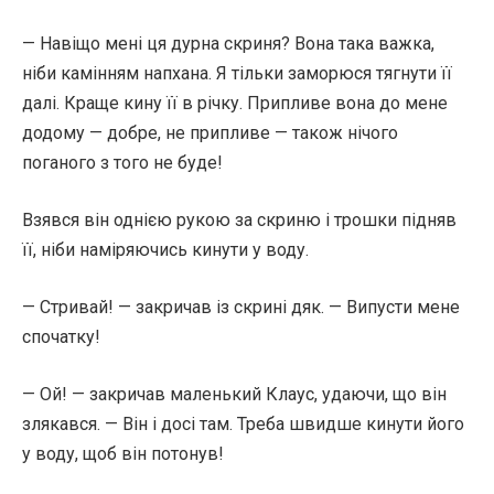
— Навіщо мені ця дурна скриня? Вона така важка,
ніби камінням напхана. Я тільки заморюся тягнути її
далі. Краще кину її в річку. Припливе вона до мене
додому — добре, не припливе — також нічого
поганого з того не буде!
Взявся він однією рукою за скриню і трошки підняв
її, ніби наміряючись кинути у воду.
— Стривай! — закричав із скрині дяк. — Випусти мене
спочатку!
— Ой! — закричав маленький Клаус, удаючи, що він
злякався. — Він і досі там. Треба швидше кинути його
у воду, щоб він потонув!