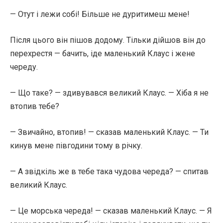
— Отут і лежи собі! Більше не дуритимеш мене!
Після цього він пішов додому. Тільки дійшов він до
перехрестя — бачить, іде маленький Клаус і жене
череду.
— Що таке? — здивувався великий Клаус. — Хіба я не
втопив тебе?
— Звичайно, втопив! — сказав маленький Клаус. — Ти
кинув мене півгодини тому в річку.
— А звідкіль же в тебе така чудова череда? — спитав
великий Клаус.
— Це морська череда! — сказав маленький Клаус. — Я