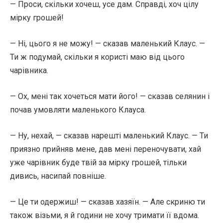
— Проси, скільки хочеш, усе дам. Справді, хоч цілу
мірку грошей!
— Ні, цього я не можу! — сказав маленький Клаус. —
Ти ж подумай, скільки я користі маю від цього
чарівника.
— Ох, мені так хочеться мати його! — сказав селянин і
почав умовляти маленького Клауса.
— Ну, нехай, — сказав нарешті маленький Клаус. — Ти
приязно прийняв мене, дав мені переночувати, хай
уже чарівник буде твій за мірку грошей, тільки
дивись, насипай повніше.
— Це ти одержиш! — сказав хазяїн. — Але скриню ти
також візьми, я й години не хочу тримати її вдома.