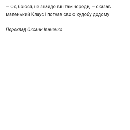
— Ох, боюся, не знайде він там череди, — сказав
маленький Клаус і погнав свою худобу додому.
Переклад Оксани Іваненко