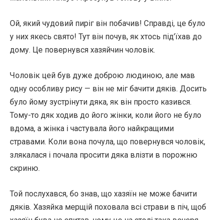
Ой, який чудовий пиріг він побачив! Справді, це було
у них якесь свято! Тут він почув, як хтось під’їхав до
дому. Це повернувся хазяйчин чоловік.
Чоловік цей був дуже доброю людиною, але мав
одну особливу рису — він не міг бачити дяків. Досить
було йому зустрінути дяка, як він просто казився.
Тому-то дяк ходив до його жінки, коли його не було
вдома, а жінка і частувала його найкращими
стравами. Коли вона почула, що повернувся чоловік,
злякалася і почала просити дяка влізти в порожню
скриню.
Той послухався, бо знав, що хазяїн не може бачити
дяків. Хазяйка мерщій поховала всі страви в піч, щоб