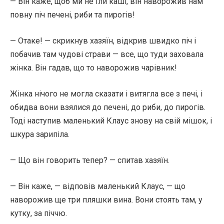
— Він каже, щоб ми не їли каші, він наворожив нам
повну піч печені, риби та пирогів!
— Отаке! — скрикнув хазяїн, відкрив швидко піч і
побачив там чудові страви — все, що туди заховала
жінка. Він гадав, що то наворожив чарівник!
Жінка нічого не могла сказати і витягла все з печі, і
обидва вони взялися до печені, до риби, до пирогів.
Тоді наступив маленький Клаус знову на свій мішок, і
шкура зарипіла.
— Що він говорить тепер? — спитав хазяїн.
— Він каже, — відповів маленький Клаус, — що
наворожив ще три пляшки вина. Вони стоять там, у
кутку, за піччю.