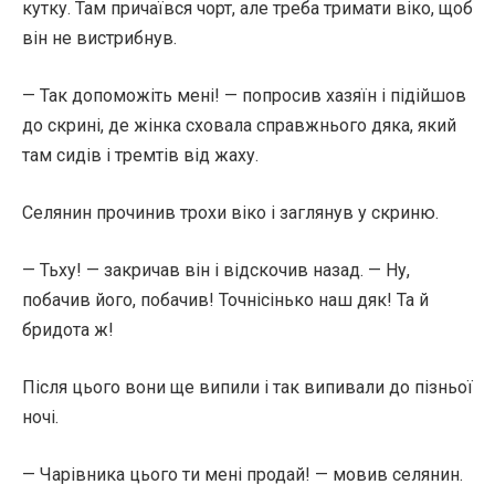
кутку. Там причаївся чорт, але треба тримати віко, щоб
він не вистрибнув.
— Так допоможіть мені! — попросив хазяїн і підійшов
до скрині, де жінка сховала справжнього дяка, який
там сидів і тремтів від жаху.
Селянин прочинив трохи віко і заглянув у скриню.
— Тьху! — закричав він і відскочив назад. — Ну,
побачив його, побачив! Точнісінько наш дяк! Та й
бридота ж!
Після цього вони ще випили і так випивали до пізньої
ночі.
— Чарівника цього ти мені продай! — мовив селянин.