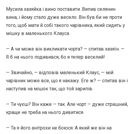
Мусила хазяйка і вино поставити. Випив селянин
вина, і йому стало дуже весело. Він був би не проти
того, щоб мати й собі такого чарівника, який сидить у
мішку в маленького Клауса.
— А чи може він викликати чорта? — спитав хазяїн. —
Я б на нього подивився, бо я тепер веселий!
— Звичайно, — відповів маленький Клаус, — мій
чарівник може все, що я накажу. Еге ж? — спитав він і
наступив на мішок так, що той зарипів.
— Ти чуєш? Він каже — так. Але чорт — дуже страшний,
краще не треба на нього дивитися.
— Та я його анітрохи не боюся. А який же він на