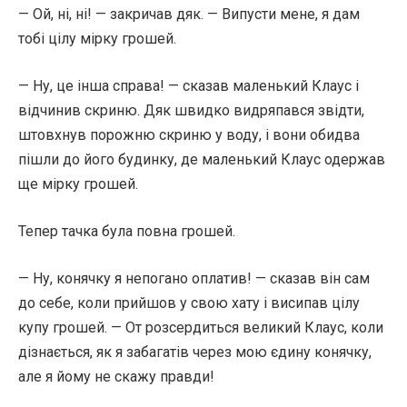
— Ой, ні, ні! — закричав дяк. — Випусти мене, я дам
тобі цілу мірку грошей.
— Ну, це інша справа! — сказав маленький Клаус і
відчинив скриню. Дяк швидко видряпався звідти,
штовхнув порожню скриню у воду, і вони обидва
пішли до його будинку, де маленький Клаус одержав
ще мірку грошей.
Тепер тачка була повна грошей.
— Ну, конячку я непогано оплатив! — сказав він сам
до себе, коли прийшов у свою хату і висипав цілу
купу грошей. — От розсердиться великий Клаус, коли
дізнається, як я забагатів через мою єдину конячку,
але я йому не скажу правди!