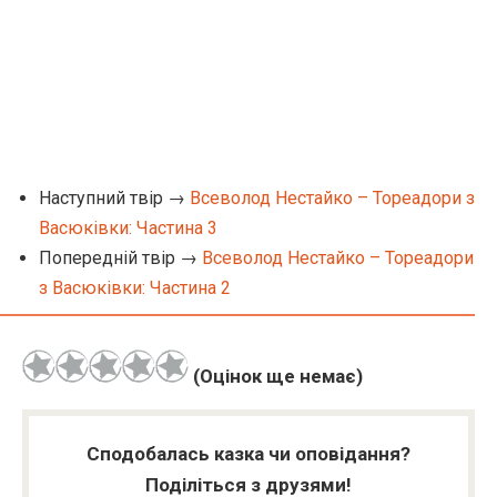
Наступний твір →
Всеволод Нестайко – Тореадори з
Васюківки: Частина 3
Попередній твір →
Всеволод Нестайко – Тореадори
з Васюківки: Частина 2
(Оцінок ще немає)
Сподобалась казка чи оповідання?
Поділіться з друзями!