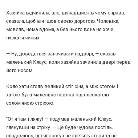
Хазяйка відчинила, але, дізнавшися, в чому справа,
сказала, щоб він ішов своєю дорогою. Чоловіка,
мовляв, нема вдома, а без нього вона не хоче
пускати чужих.
— Ну, доведеться заночувати надворі, — сказав
маленький Клаус, коли хазяйка зачинила двері перед
його носом.
Коло хати стояв великий стіг сіна, а між стогом і
хатою була маленька повітка під плескатою
солом’яною стріхою.
“От я там і ляжу! — подумав маленький Клаус,
глянувши на стріху. — Це буде чудова постіль,
сподіваюсь, що чорногуз не злетить згори та не