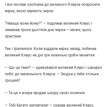
І він послав хлопчика до великого Клауса попросити
мірку, якою міряють зерно.
“Навіщо вона йому?” — подумав великий Клаус і
намазав трохи дьогтем дно мірки — може, щось
пристане.
Так і трапилося. Коли віддали мірку назад, побачив
великий Клаус на дні три новенькі срібні монетки.
— Що це таке? — здивувався великий Клаус і швидко
побіг до маленького Клауса. — Звідки у тебе стільки
грошей?
— Та це я вчора продав шкуру своєї конячки.
— Тобі багато заплатили! — сказав великий Клаус,