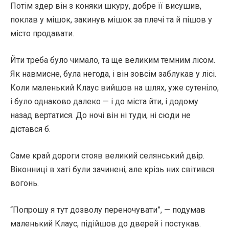
Потім здер він з коняки шкуру, добре її висушив,
поклав у мішок, закинув мішок за плечі та й пішов у
місто продавати.
Йти треба було чимало, та ще великим темним лісом.
Як навмисне, була негода, і він зовсім заблукав у лісі.
Коли маленький Клаус вийшов на шлях, уже сутеніло,
і було однаково далеко — і до міста йти, і додому
назад вертатися. До ночі він ні туди, ні сюди не
дістався б.
Саме край дороги стояв великий селянський двір.
Віконниці в хаті були зачинені, але крізь них світився
вогонь.
“Попрошу я тут дозволу переночувати”, — подумав
маленький Клаус, підійшов до дверей і постукав.