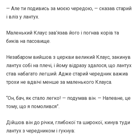
— Але ти подивись за моєю чередою, — сказав старий
і вліз у лантух.
Маленький Клаус зав’язав його і погнав корів та
биків на пасовище.
Незабаром вийшов з церкви великий Клаус, закинув
лантух собі на плечі, і йому відразу здалося, що лантух
став набагато легший. Адже старий чередник важив
трохи не вдвічі менше за маленького Клауса.
“Он, бач, як стало легко! — подумав він. — Напевне, це
тому, що я помолився”.
Дійшов він до річки, глибокої та широкої, кинув туди
лантух з чередником і гукнув: