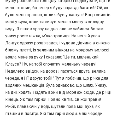
мушу розповісти тобі цілу історію і подякувати, що ти
мене втопив, бо тепер я буду справді багатий! Ой, як
було мені страшно, коли я був у лантусі! Вітер свистів
мені у вуха, коли ти кинув мене з мосту в холодну
воду. Я пішов зразу на дно, але не забився, бо там
унизу росте ніжна, м’яка травиця. На неї я й упав.
Лантух одразу розв’язався, і чудова дівчина в сніжно-
білому платті, із зеленим вінком на мокрому волоссі
взяла мене за руку і сказала: “Це ти, маленький
Клаусе? Ну, на тобі спочатку маленьку череду!
Недалеко звідси, на дорозі, пасеться друга, велика
череда, я і її дарую тобі!” Тут я побачив, що річка для
водяних мешканців була однаково, що шлях. Унизу,
на дні, ходять і їздять вони від моря аж сюди, де річці
кінець. Як там гарно! Повно квітів, свіжої трави!
Риби, плаваючи у воді, шугали повз мої вуха, як
пташки в повітрі. Які там гарні люди, а які череди