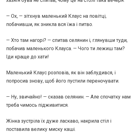
хазяїн бува не спитав, чому це на столі така вечеря.
— Ох, — зітхнув маленький Клаус на повітці,
побачивши, як зникла вся їжа і питво.
— Хто там нагорі? — спитав селянин і, глянувши туди,
побачив маленького Клауса. — Чого ти лежиш там?
Іди краще до хати!
Маленький Клаус розповів, як він заблудився, і
попросив знову, щоб його пустили переночувати.
— Ну, звичайно! — сказав селянин. — Але спочатку нам
треба чимось підживитися.
Жінка зустріла їх дуже ласкаво, накрила стіл і
поставила велику миску каші.