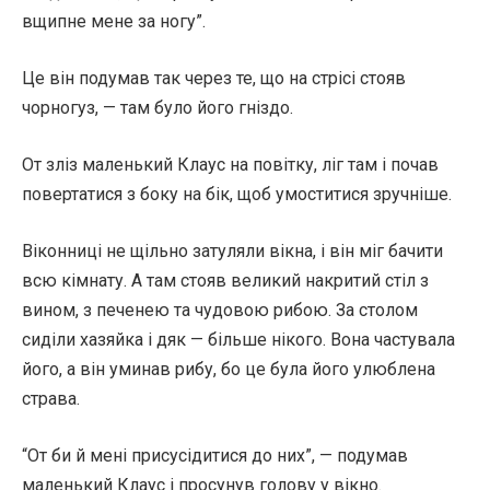
вщипне мене за ногу”.
Це він подумав так через те, що на стрісі стояв
чорногуз, — там було його гніздо.
От зліз маленький Клаус на повітку, ліг там і почав
повертатися з боку на бік, щоб умоститися зручніше.
Віконниці не щільно затуляли вікна, і він міг бачити
всю кімнату. А там стояв великий накритий стіл з
вином, з печенею та чудовою рибою. За столом
сиділи хазяйка і дяк — більше нікого. Вона частувала
його, а він уминав рибу, бо це була його улюблена
страва.
“От би й мені присусідитися до них”, — подумав
маленький Клаус і просунув голову у вікно.