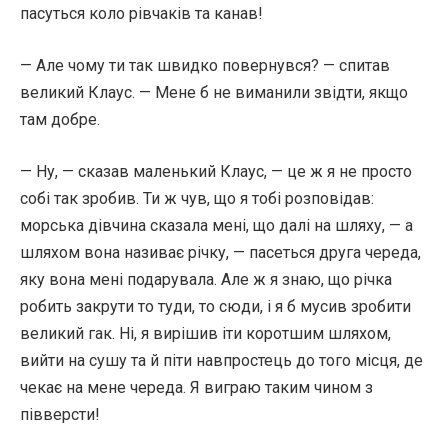
пасуться коло рівчаків та канав!
— Але чому ти так швидко повернувся? — спитав
великий Клаус. — Мене б не виманили звідти, якщо
там добре.
— Ну, — сказав маленький Клаус, — це ж я не просто
собі так зробив. Ти ж чув, що я тобі розповідав:
морська дівчина сказала мені, що далі на шляху, — а
шляхом вона називає річку, — пасеться друга череда,
яку вона мені подарувала. Але ж я знаю, що річка
робить закрути то туди, то сюди, і я б мусив зробити
великий гак. Ні, я вирішив іти коротшим шляхом,
вийти на сушу та й піти навпростець до того місця, де
чекає на мене череда. Я виграю таким чином з
півверсти!