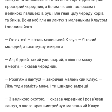
престарий чередник, з білим, як сніг, волоссям і
великою палицею в руці. Він гнав цілу череду корів
та биків. Вони набігли на лантух з маленьким Клаусом
і звалили його.
— Ох-ох-ох! — зітхав маленький Клаус. — Я такий
молодий, а вже мушу вмирати.
— А я, бідний, такий уже старий, а ніяк не можу
вмерти, — сказав чередник.
— Розв’яжи лантух! — закричав маленький Клаус. —
Лізь туди замість мене, і ти швидко вмреш!
— З великою охотою, — сказав чередник і розв’язав
лантух, з якого враз вистрибнув маленький Клаус.