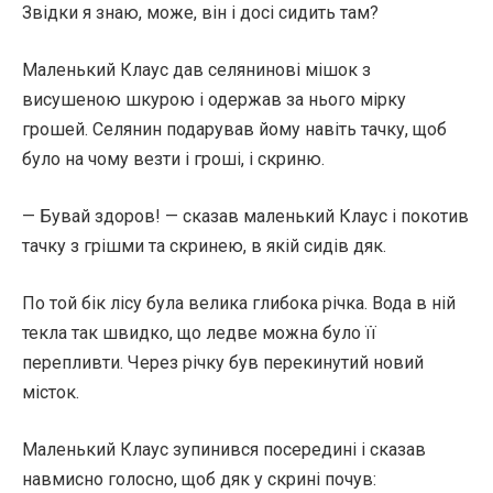
Звідки я знаю, може, він і досі сидить там?
Маленький Клаус дав селянинові мішок з
висушеною шкурою і одержав за нього мірку
грошей. Селянин подарував йому навіть тачку, щоб
було на чому везти і гроші, і скриню.
— Бувай здоров! — сказав маленький Клаус і покотив
тачку з грішми та скринею, в якій сидів дяк.
По той бік лісу була велика глибока річка. Вода в ній
текла так швидко, що ледве можна було її
перепливти. Через річку був перекинутий новий
місток.
Маленький Клаус зупинився посередині і сказав
навмисно голосно, щоб дяк у скрині почув: