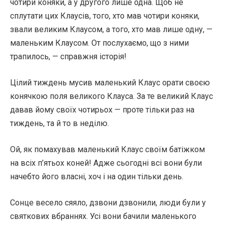
чотири коняки, а у другого лише одна. Щоб не
сплутати цих Клаусів, того, хто мав чотири коняки,
звали великим Клаусом, а того, хто мав лише одну, —
маленьким Клаусом. От послухаємо, що з ними
трапилось, — справжня історія!
Цілий тиждень мусив маленький Клаус орати своєю
конячкою поля великого Клауса. За те великий Клаус
давав йому своїх чотирьох — проте тільки раз на
тиждень, та й то в неділю.
Ой, як помахував маленький Клаус своїм батіжком
на всіх п’ятьох коней! Адже сьогодні всі вони були
начебто його власні, хоч і на один тільки день.
Сонце весело сяяло, дзвони дзвонили, люди були у
святкових вбраннях. Усі вони бачили маленького