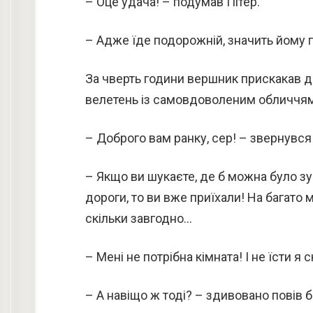
– Оце удача! – подумав Пітер.
– Адже їде подорожній, значить йому п
За чверть години вершник прискакав д
велетень із самовдоволеним обличчям
– Доброго вам ранку, сер! – звернувся 
– Якщо ви шукаєте, де б можна було зуп
дороги, то ви вже приїхали! На багато м
скільки завгодно…
– Мені не потрібна кімната! І не їсти 
– А навіщо ж тоді? – здивовано повів 