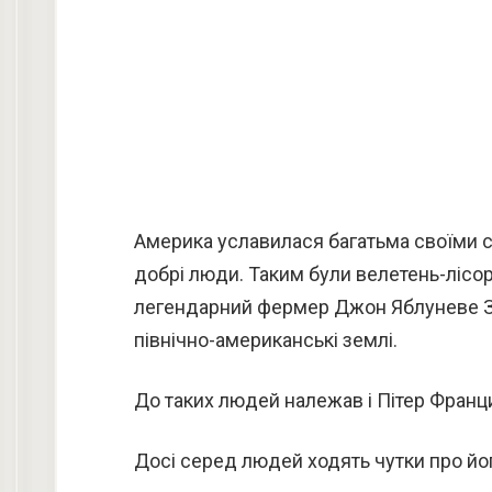
Америка уславилася багатьма своїми син
добрі люди. Таким були велетень-лісору
легендарний фермер Джон Яблуневе Зер
північно-американські землі.
До таких людей належав і Пітер Францис
Досі серед людей ходять чутки про йо