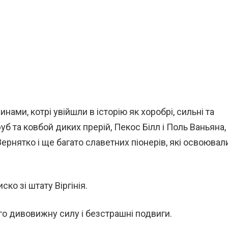
ами, котрі увійшли в історію як хоробрі, сильні та
б та ковбой диких прерій, Пекос Білл і Поль Ваньяна,
нятко і ще багато славетних піонерів, які освоювал
ко зі штату Віргінія.
го дивовижну силу і безстрашні подвиги.