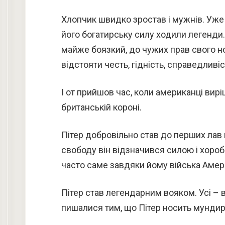
Хлопчик швидко зростав і мужнів. Уже 
його богатирську силу ходили легенди. 
майже боязкий, до чужих прав свого но
відстояти честь, гідність, справедливіс
І от прийшов час, коли американці вирі
британській короні.
Пітер добровільно став до перших лав 
свободу він відзначився силою і хороб
часто саме завдяки йому війська Амер
Пітер став легендарним вояком. Усі – 
пишалися тим, що Пітер носить мундир