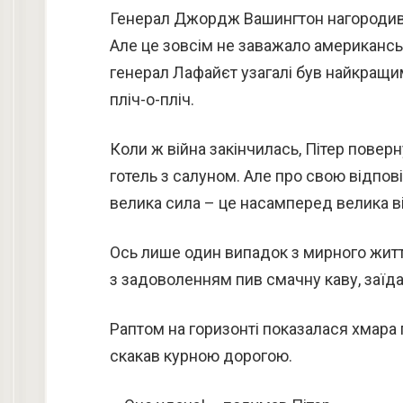
Генерал Джордж Вашингтон нагородив 
Але це зовсім не заважало американськ
генерал Лафайєт узагалі був найкращим 
пліч-о-пліч.
Коли ж війна закінчилась, Пітер повер
готель з салуном. Але про свою відпов
велика сила – це насамперед велика в
Ось лише один випадок з мирного життя 
з задоволенням пив смачну каву, заїд
Раптом на горизонті показалася хмара 
скакав курною дорогою.