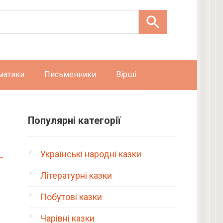
матики
Письменники
Вірші
Популярні категорії
Українські народні казки
Літературні казки
Побутові казки
Чарівні казки