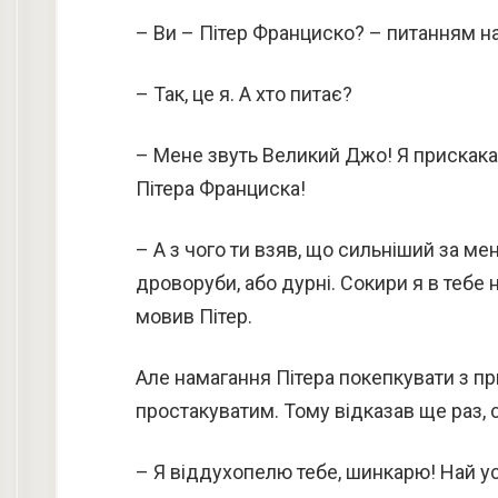
– Ви – Пітер Франциско? – питанням н
– Так, це я. А хто питає?
– Мене звуть Великий Джо! Я прискакав
Пітера Франциска!
– А з чого ти взяв, що сильніший за ме
дроворуби, або дурні. Сокири я в тебе 
мовив Пітер.
Але намагання Пітера покепкувати з п
простакуватим. Тому відказав ще раз,
– Я віддухопелю тебе, шинкарю! Най у