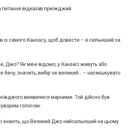
а питання відказав приїжджий.
 із самого Канзасу, щоб довести – я сильніший за
не, Джо? Як мені відомо, у Канзасі живуть або
не бачу, значить, вибір не великий… – насмішкувато
риїжджого виявилися марними. Той дійсно був
 суворим голосом:
сі знають, що Великий Джо найсильніший на цьому