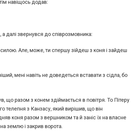
отім навіщось додав:
, а далі звернувся до співрозмовника:
 силою. Але, може, ти спершу зійдеш з коня і зайдеш
ший, мені навіть не доведеться вставати з сідла, бо
ув, що разом з конем здіймається в повітря. То Пітеру
о телепня з Канзасу, який вирішив, що він
дняв коня разом з вершником та й заніс їх на власне
 на землю і закрив ворота.