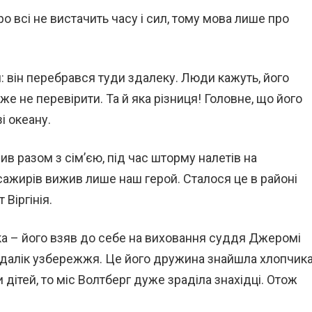
ро всі не вистачить часу і сил, тому мова лише про
я: він перебрався туди здалеку. Люди кажуть, його
 вже не перевірити. Та й яка різниця! Головне, що його
і океану.
ив разом з сім’єю, під час шторму налетів на
асажирів вижив лише наш герой. Сталося це в районі
Віргінія.
 – його взяв до себе на виховання суддя Джеромі
одалік узбережжя. Це його дружина знайшла хлопчик
ти дітей, то міс Волтберг дуже зраділа знахідці. Отож