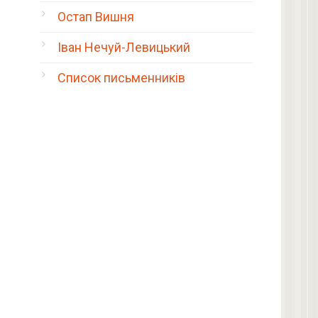
Остап Вишня
Іван Нечуй-Левицький
Список письменників