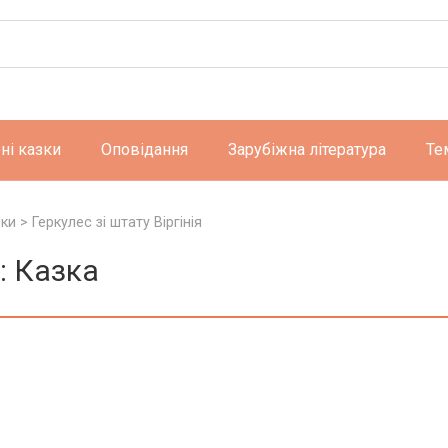
ні казки
Оповідання
Зарубіжна література
Те
зки
>
Геркулес зі штату Віргінія
я: Казка