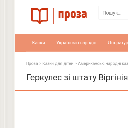
Skip
to
content
Казки
Українські народні
Літератур
Проза
>
Казки для дітей
>
Американські народні ка
Геркулес зі штату Віргіні