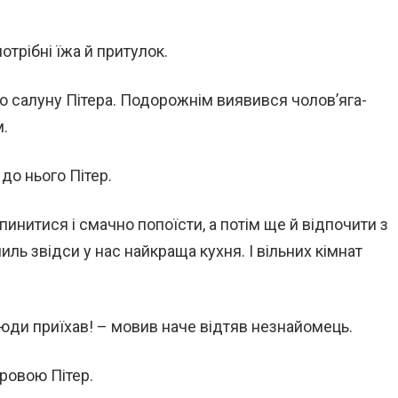
отрібні їжа й притулок.
о салуну Пітера. Подорожнім виявився чолов’яга-
.
до нього Пітер.
инитися і смачно попоїсти, а потім ще й відпочити з
иль звідси у нас найкраща кухня. І вільних кімнат
я сюди приїхав! – мовив наче відтяв незнайомець.
бровою Пітер.