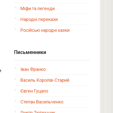
Міфи та легенди
Народні перекази
Російські народні казки
Письменники
Іван Франко
и
Василь Королів-Старий
Євген Гуцало
Степан Васильченко
Григір Тютюнник