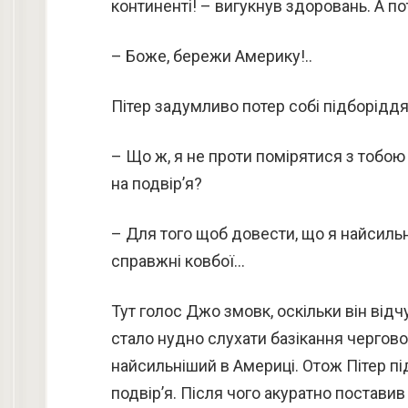
континенті! – вигукнув здоровань. А п
– Боже, бережи Америку!..
Пітер задумливо потер собі підборіддя
– Що ж, я не проти помірятися з тобою
на подвір’я?
– Для того щоб довести, що я найсильні
справжні ковбої…
Тут голос Джо змовк, оскільки він відч
стало нудно слухати базікання черговог
найсильніший в Америці. Отож Пітер пі
подвір’я. Після чого акуратно поставив