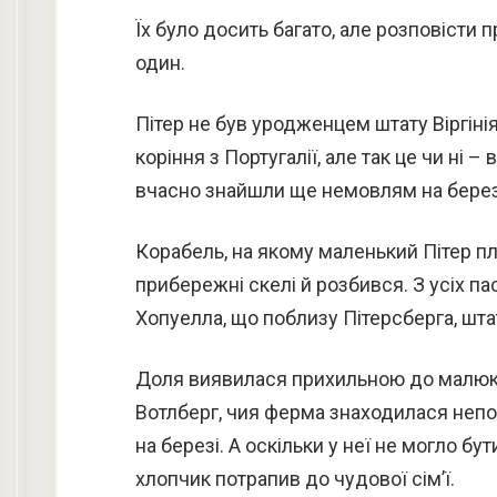
Їх було досить багато, але розповісти п
один.
Пітер не був уродженцем штату Віргіні
коріння з Португалії, але так це чи ні –
вчасно знайшли ще немовлям на берез
Корабель, на якому маленький Пітер пл
прибережні скелі й розбився. З усіх п
Хопуелла, що поблизу Пітерсберга, штат 
Доля виявилася прихильною до малюка
Вотлберг, чия ферма знаходилася неп
на березі. А оскільки у неї не могло бу
хлопчик потрапив до чудової сім’ї.