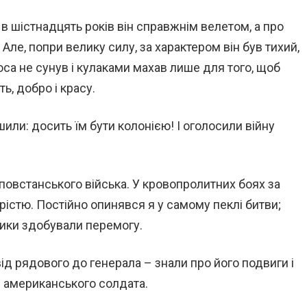
в шістнадцять років він справжнім велетом, а про
Але, попри велику силу, за характером він був тихий,
са не сунув і кулаками махав лише для того, щоб
ть, добро і красу.
шили: досить їм бути колонією! І оголосили війну
повстанського війська. У кровопролитних боях за
рістю. Постійно опинявся я у самому пеклі битви;
ики здобували перемогу.
від рядового до генерала – знали про його подвиги і
 американського солдата.