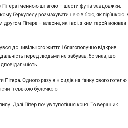
Пітера іменною шпагою – шести футів завдовжки.
ому Геркулесу розмахувати нею в бою, як пір’їнкою. 
другом Пітера – власне, як і всі, з ким герой воював
нувся до цивільного життя і благополучно відкрив
ідальність перед людьми не забував, бо знав, що
ідповідальність.
Пітера. Одного разу він сидів на ґанку свого готелю 
аючи її свіжою булочкою.
пилу. Далі Пітер почув тупотіння коня. То вершник