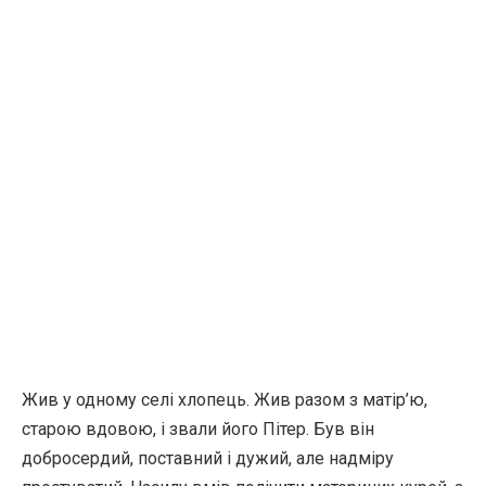
Жив у одному селі хлопець. Жив разом з матір’ю,
старою вдовою, і звали його Пітер. Був він
добросердий, поставний і дужий, але надміру