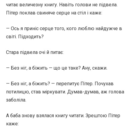
читає величезну книгу. Навіть голови не підвела.
Пітер поклав свиняче серце на стіл і каже:
— Ось я приніс серце того, кого люблю найдужче в
світі. Підходить?
Стара підвела очі й питає:
— Без ніг, а біжить — що це таке? Ану, скажи.
— Без ніг, а біжить? — перепитує Пітер. Почухав
потилицю, став міркувати. Думав-думав, аж голова
заболіла.
А баба знову взялася книгу читати. Зрештою Пітер
каже: