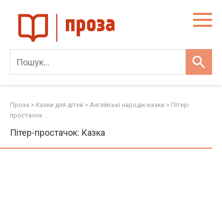
Skip
to
content
Проза
>
Казки для дітей
>
Англійські народні казки
>
Пітер-
простачок
Пітер-простачок: Казка