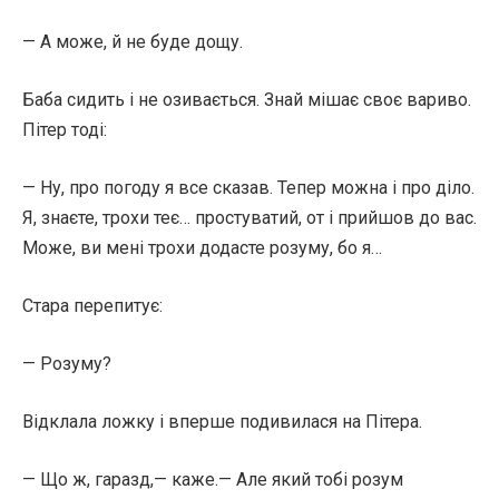
— А може, й не буде дощу.
Баба сидить і не озивається. Знай мішає своє вариво.
Пітер тоді:
— Ну, про погоду я все сказав. Тепер можна і про діло.
Я, знаєте, трохи теє… простуватий, от і прийшов до вас.
Може, ви мені трохи додасте розуму, бо я…
Стара перепитує:
— Розуму?
Відклала ложку і вперше подивилася на Пітера.
— Що ж, гаразд,— каже.— Але який тобі розум