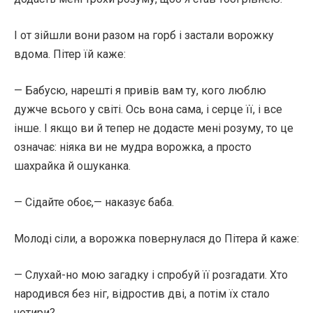
І от зійшли вони разом на горб і застали ворожку
вдома. Пітер їй каже:
— Бабусю, нарешті я привів вам ту, кого люблю
дужче всього у світі. Ось вона сама, і серце її, і все
інше. І якщо ви й тепер не додасте мені розуму, то це
означає: ніяка ви не мудра ворожка, а просто
шахрайка й ошуканка.
— Сідайте обоє,— наказує баба.
Молоді сіли, а ворожка повернулася до Пітера й каже:
— Слухай-но мою загадку і спробуй її розгадати. Хто
народився без ніг, відростив дві, а потім їх стало
чотири?