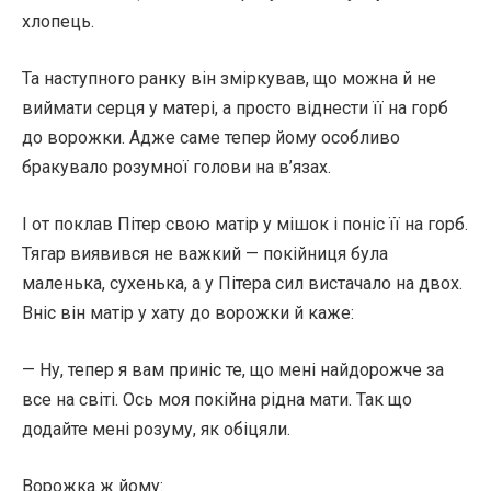
хлопець.
Та наступного ранку він зміркував, що можна й не
виймати серця у матері, а просто віднести її на горб
до ворожки. Адже саме тепер йому особливо
бракувало розумної голови на в’язах.
І от поклав Пітер свою матір у мішок і поніс її на горб.
Тягар виявився не важкий — покійниця була
маленька, сухенька, а у Пітера сил вистачало на двох.
Вніс він матір у хату до ворожки й каже:
— Ну, тепер я вам приніс те, що мені найдорожче за
все на світі. Ось моя покійна рідна мати. Так що
додайте мені розуму, як обіцяли.
Ворожка ж йому: