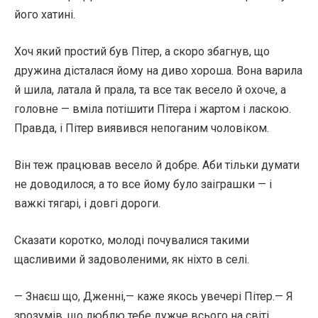
його хатині.
Хоч який простий був Пітер, а скоро збагнув, що
дружина дісталася йому на диво хороша. Вона варила
й шила, латала й прала, та все так весело й охоче, а
головне — вміла потішити Пітера і жартом і ласкою.
Правда, і Пітер виявився непоганим чоловіком.
Він теж працював весело й добре. Аби тільки думати
не доводилося, а то все йому було заіграшки — і
важкі тягарі, і довгі дороги.
Сказати коротко, молоді почувалися такими
щасливими й задоволеними, як ніхто в селі.
— Знаєш що, Дженні,— каже якось увечері Пітер.— Я
зрозумів, що люблю тебе дужче всього на світі.