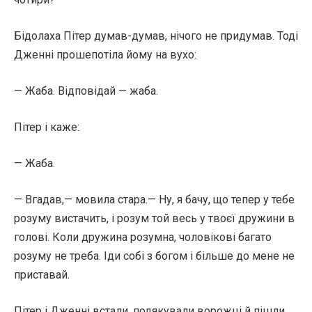
Бідолаха Пітер думав-думав, нічого не придумав. Тоді
Дженні прошепотіла йому на вухо:
— Жаба. Відповідай — жаба.
Пітер і каже:
— Жаба.
— Вгадав,— мовила стара.— Ну, я бачу, що тепер у тебе
розуму вистачить, і розум той весь у твоєї дружини в
голові. Коли дружина розумна, чоловікові багато
розуму не треба. Іди собі з богом і більше до мене не
приставай.
Пітер і Дженні встали, подякували ворожці й пішли.