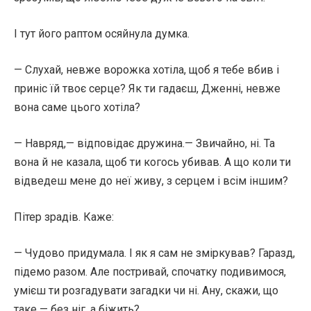
І тут його раптом осяйнула думка.
— Слухай, невже ворожка хотіла, щоб я тебе вбив і
приніс їй твоє серце? Як ти гадаєш, Дженні, невже
вона саме цього хотіла?
— Навряд,— відповідає дружина.— Звичайно, ні. Та
вона й не казала, щоб ти когось убивав. А що коли ти
відведеш мене до неї живу, з серцем і всім іншим?
Пітер зрадів. Каже:
— Чудово придумала. І як я сам не зміркував? Гаразд,
підемо разом. Але постривай, спочатку подивимося,
умієш ти розгадувати загадки чи ні. Ану, скажи, що
таке — без ніг, а біжить?