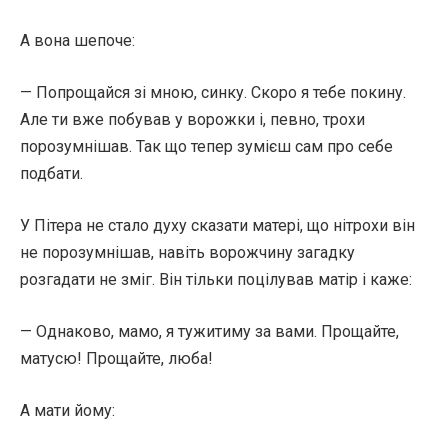
А вона шепоче:
— Попрощайся зі мною, синку. Скоро я тебе покину.
Але ти вже побував у ворожки і, певно, трохи
порозумнішав. Так що тепер зумієш сам про себе
подбати.
У Пітера не стало духу сказати матері, що нітрохи він
не порозумнішав, навіть ворожчину загадку
розгадати не зміг. Він тільки поцілував матір і каже:
— Однаково, мамо, я тужитиму за вами. Прощайте,
матусю! Прощайте, люба!
А мати йому: