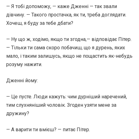
— Я тобі допоможу, — каже Дженні — так звали
дівчину. — Такого простачка, як ти, треба доглядати.
Хочеш, я буду за тебе дбати?
— Ну що ж, ходімо, якщо ти згодна,— відповідає Пітер.
— Тільки ти сама скоро побачиш, що я дурень, яких
мало, і таким залишусь, якщо не пощастить як-небудь
розуму нажити.
Дженні йому:
— Це пусте. Люди кажуть: чим дурніший наречений,
тим слухняніший чоловік. Згоден узяти мене за
дружину?
— А варити ти вмієш? — питає Пітер.