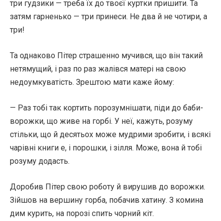
три гудзики — треба їх до твоєї куртки пришити. Та
затям гарненько — три принеси. Не два й не чотири, а
три!
Та однаково Пітер страшенно мучився, що він такий
нетямущий, і раз по раз жалівся матері на свою
недоумкуватість. Зрештою мати каже йому:
— Раз тобі так кортить порозумнішати, піди до баби-
ворожки, що живе на горбі. У неї, кажуть, розуму
стільки, що й десятьох може мудрими зробити, і всякі
чарівні книги е, і порошки, і зілля. Може, вона й тобі
розуму додасть.
Доробив Пітер свою роботу й вирушив до ворожки.
Зійшов на вершину горба, побачив хатину. З комина
дим курить, на порозі спить чорний кіт.