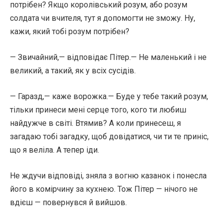
потрібен? Якщо королівський розум, або розум
солдата чи вчителя, тут я допомогти не зможу. Ну,
кажи, який тобі розум потрібен?
— Звичайний,— відповідає Пітер.— Не маленький і не
великий, а такий, як у всіх сусідів.
— Гаразд,— каже ворожка.— Буде у тебе такий розум,
тільки принеси мені серце того, кого ти любиш
найдужче в світі. Втямив? А коли принесеш, я
загадаю тобі загадку, щоб довідатися, чи ти те приніс,
що я веліла. А тепер іди.
Не ждучи відповіді, зняла з вогню казанок і понесла
його в комірчину за кухнею. Тож Пітер — нічого не
вдієш — повернувся й вийшов.