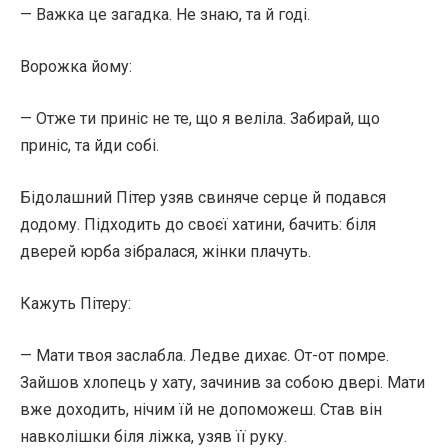
— Важка це загадка. Не знаю, та й годі.
Ворожка йому:
— Отже ти приніс не те, що я веліла. Забирай, що
приніс, та йди собі.
Бідолашний Пітер узяв свиняче серце й подався
додому. Підходить до своєї хатини, бачить: біля
дверей юрба зібралася, жінки плачуть.
Кажуть Пітеру:
— Мати твоя заслабла. Ледве дихає. От-от помре.
Зайшов хлопець у хату, зачинив за собою двері. Мати
вже доходить, нічим їй не допоможеш. Став він
навколішки біля ліжка, узяв її руку.