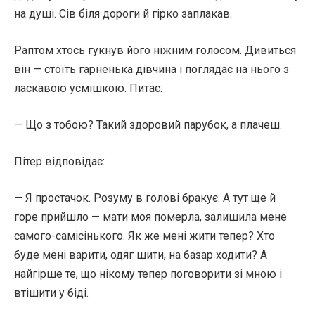
на душі. Сів біля дороги й гірко заплакав.
Раптом хтось гукнув його ніжним голосом. Дивиться
він — стоїть гарненька дівчина і поглядає на нього з
ласкавою усмішкою. Питає:
— Що з тобою? Такий здоровий парубок, а плачеш.
Пітер відповідає:
— Я простачок. Розуму в голові бракує. А тут ще й
горе прийшло — мати моя померла, залишила мене
самого-самісінького. Як же мені жити тепер? Хто
буде мені варити, одяг шити, на базар ходити? А
найгірше те, що нікому тепер поговорити зі мною і
втішити у біді.