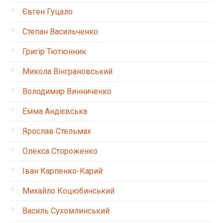
Євген Гуцало
Степан Васильченко
Григір Тютюнник
Микола Вінграновський
Володимир Винниченко
Емма Андієвська
Ярослав Стельмах
Олекса Стороженко
Іван Карпенко-Карий
Михайло Коцюбинський
Василь Сухомлинський