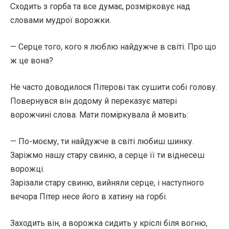
Сходить з горба та все думає, розмірковує над
словами мудрої ворожки.
— Серце того, кого я люблю найдужче в світі. Про що
ж це вона?
Не часто доводилося Пітерові так сушити собі голову.
Повернувся він додому й переказує матері
ворожчині слова. Мати поміркувала й мовить:
— По-моєму, ти найдужче в світі любиш шинку.
Заріжмо нашу стару свиню, а серце її ти віднесеш
ворожці.
Зарізали стару свиню, вийняли серце, і наступного
вечора Пітер несе його в хатину на горбі.
Заходить він, а ворожка сидить у кріслі біля вогню,