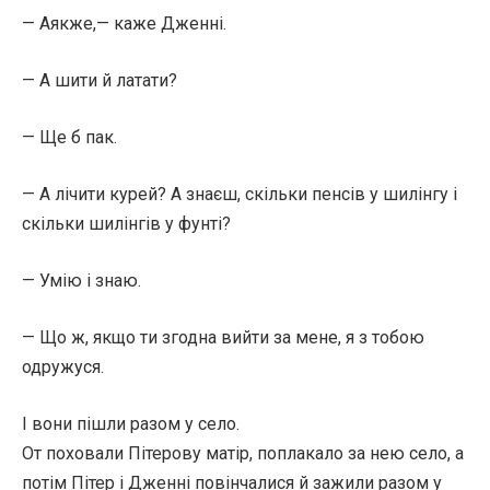
— Аякже,— каже Дженні.
— А шити й латати?
— Ще б пак.
— А лічити курей? А знаєш, скільки пенсів у шилінгу і
скільки шилінгів у фунті?
— Умію і знаю.
— Що ж, якщо ти згодна вийти за мене, я з тобою
одружуся.
І вони пішли разом у село.
От поховали Пітерову матір, поплакало за нею село, а
потім Пітер і Дженні повінчалися й зажили разом у