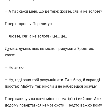
— А ти скажи мені, що це таке: жовте, сяє, а не золоте?
Пітер сторопів. Перепитує:
— Жовте, сяє, а не золоте? Це… це…
Думав, думав, ніяк не може придумати. Зрештою
каже:
— Не знаю.
— Ну, тоді рано тобі розумнішати. Ти, я бачу, й справді
простак. Мабуть, так ніколи й не наберешся розуму.
Пітер закинув на плечі мішок з матір’ю і вийшов. Але
додому повертатися немає охоти — надто важко йому