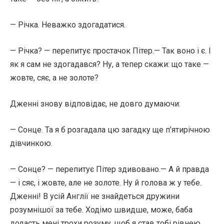
— Річка. Неважко здогадатися.
— Річка? — перепитує простачок Пітер.— Так воно і є. І
як я сам не здогадався? Ну, а тепер скажи: що таке —
жовте, сяє, а не золоте?
Дженні знову відповідає, не довго думаючи:
— Сонце. Та я б розгадала цю загадку ще п’ятирічною
дівчинкою.
— Сонце? — перепитує Пітер здивовано.— А й правда
— і сяє, і жовте, але не золоте. Ну й голова ж у тебе.
Дженні! В усій Англії не знайдеться дружини
розумнішої за тебе. Ходімо швидше, може, баба
додасть мені трохи розуму, щоб я став тобі рівнею.