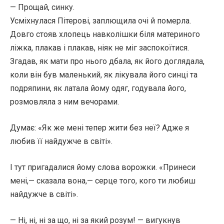
— Прощай, синку.
Усміхнулася Пітерові, заплющила очі й померла.
Довго стояв хлопець навколішки біля материного
ліжка, плакав і плакав, ніяк не міг заспокоїтися.
Згадав, як мати про нього дбала, як його доглядала,
коли він був маленький, як лікувала його синці та
подряпини, як латала йому одяг, годувала його,
розмовляла з ним вечорами.
Думає: «Як же мені тепер жити без неї? Адже я
любив її найдужче в світі».
І тут пригадалися йому слова ворожки. «Принеси
мені,— сказала вона,— серце того, кого ти любиш
найдужче в світі».
— Ні, ні, ні за що, ні за який розум! — вигукнув