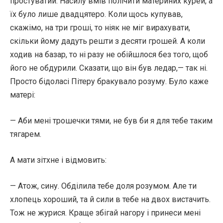
простуватий. Насилу вмів полічити материних курей, а
їх було лише двадцятеро. Коли щось купував,
скажімо, на три гроші, то ніяк не міг вирахувати,
скільки йому дадуть решти з десяти грошей. А коли
ходив на базар, то ні разу не обійшлося без того, щоб
його не обдурили. Сказати, що він був ледар,— так ні.
Просто бідоласі Пітеру бракувало розуму. Було каже
матері:
— Аби мені трошечки тями, не був би я для тебе таким
тягарем.
А мати зітхне і відмовить:
— Атож, сину. Обділила тебе доля розумом. Але ти
хлопець хороший, та й сили в тебе на двох вистачить.
Тож не журися. Краще збігай нагору і принеси мені