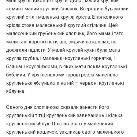
малі круглі віконця і круглі двері, малий круглий
комин і малий круглий ґаночок. Всередині був малий
круглий стіл і маленькі круглі крісла. Біля кожного
крісла стояв малесенький круглий стільчик. Цей
малесенький грубенький хлопчик, його мама і тато
мали такі короткі ноги, що, сидячи на кріслах, не
досягали підлоги. У малій круглій кухні була мала
кругла грубка, і маленькі кругленькі горнятка, і
бляшані круглі форми, в яких мати пекла кругленькі
бублики. У кругленькому городі росла маленька
кругленька яблунька, а на ній — червоні кругленькі
яблучка.
Одного дня хлопчикові сказали занести його
кругленькій тітці кругленький завиванець і кілька
кругленьких яблук. Поклав він їх у маленький
кругленький кошичок, закликав свого маленького