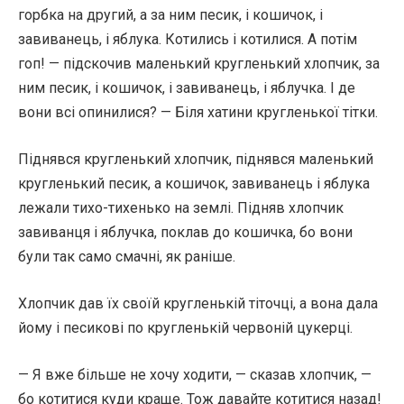
горбка на другий, а за ним песик, і кошичок, і
завиванець, і яблука. Котились і котилися. А потім
гоп! — підскочив маленький кругленький хлопчик, за
ним песик, і кошичок, і завиванець, і яблучка. І де
вони всі опинилися? — Біля хатини кругленької тітки.
Піднявся кругленький хлопчик, піднявся маленький
кругленький песик, а кошичок, завиванець і яблука
лежали тихо-тихенько на землі. Підняв хлопчик
завиванця і яблучка, поклав до кошичка, бо вони
були так само смачні, як раніше.
Хлопчик дав їх своїй кругленькій тіточці, а вона дала
йому і песикові по кругленькій червоній цукерці.
— Я вже більше не хочу ходити, — сказав хлопчик, —
бо котитися куди краще. Тож давайте котитися назад!