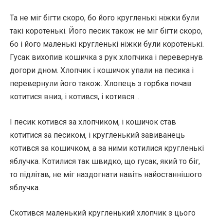
Та не міг бігти скоро, бо його кругленькі ніжки були
такі коротенькі. Його песик також не міг бігти скоро,
бо і його маленькі кругленькі ніжки були коротенькі.
Гусак вихопив кошичка з рук хлопчика і перевернув
догори дном. Хлопчик і кошичок упали на песика і
перевернули його також. Хлопець з горбка почав
котитися вниз, і котився, і котився…
І песик котився за хлопчиком, і кошичок став
котитися за песиком, і кругленький завиванець
котився за кошичком, а за ними котилися кругленькі
яблучка. Котилися так швидко, що гусак, який то біг,
то підлітав, не міг наздогнати навіть найостаннішого
яблучка.
Скотився маленький кругленький хлопчик з цього