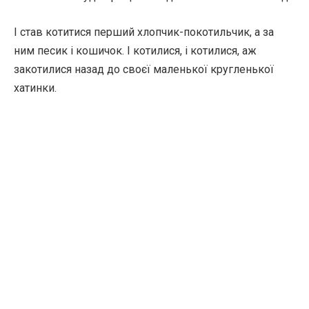
І став котитися перший хлопчик-покотильчик, а за
ним песик і кошичок. І котилися, і котилися, аж
закотилися назад до своєї маленької кругленької
хатинки.