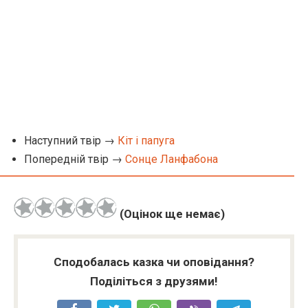
Наступний твір →
Кіт і папуга
Попередній твір →
Сонце Ланфабона
(Оцінок ще немає)
Сподобалась казка чи оповідання?
Поділіться з друзями!