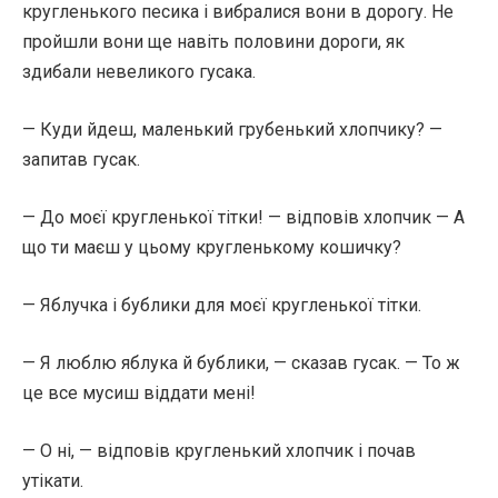
кругленького песика і вибралися вони в дорогу. Не
пройшли вони ще навіть половини дороги, як
здибали невеликого гусака.
— Куди йдеш, маленький грубенький хлопчику? —
запитав гусак.
— До моєї кругленької тітки! — відповів хлопчик — А
що ти маєш у цьому кругленькому кошичку?
— Яблучка і бублики для моєї кругленької тітки.
— Я люблю яблука й бублики, — сказав гусак. — То ж
це все мусиш віддати мені!
— О ні, — відповів кругленький хлопчик і почав
утікати.