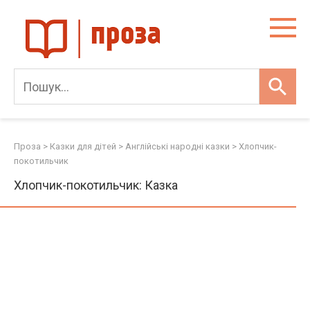
Skip
to
content
Проза
>
Казки для дітей
>
Англійські народні казки
>
Хлопчик-
покотильчик
Хлопчик-покотильчик: Казка