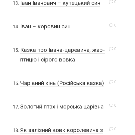
0
Іван Іванович – купецький син
0
Іван – коровин син
0
Казка про Івана-царевича, жар-
птицю і сірого вовка
0
Чарівний кінь (Російська казка)
0
Золотий птах і морська царівна
0
Як залізний вовк королевича з