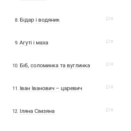
0
Бідар і водяник
0
Агуті і маха
0
Біб, соломинка та вуглинка
0
Іван Іванович – царевич
0
Іляна Сімзяна