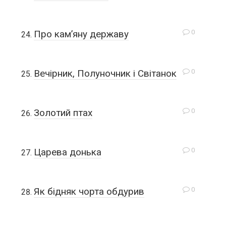
0
Про кам’яну державу
0
Вечірник, Полуночник і Світанок
0
Золотий птах
0
Царева донька
0
Як бідняк чорта обдурив