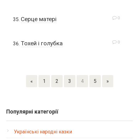
0
Серце матері
0
Тохей і голубка
«
1
2
3
4
5
»
Популярні категорії
Українські народні казки