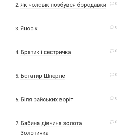
0
Як чоловік позбувся бородавки
0
Яносік
0
Братик і сестричка
0
Богатир Шперле
0
Біля райських воріт
0
Бабина дівчина золота
Золотинка