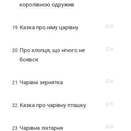
королівною одружив
0
Казка про німу царівну
0
Про хлопця, що нічого не
боявся
0
Чарівні зернятка
0
Казка про чарівну пташку
0
Чарівна ліхтарня