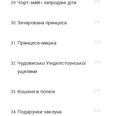
0
Чорт-змій і запродані діти
0
Зачарована принцеса
0
Принцеса-мишка
0
Чудовисько Уінделстоунської
ущелини
0
Кошеня в попелі
0
Подарунки чаклуна