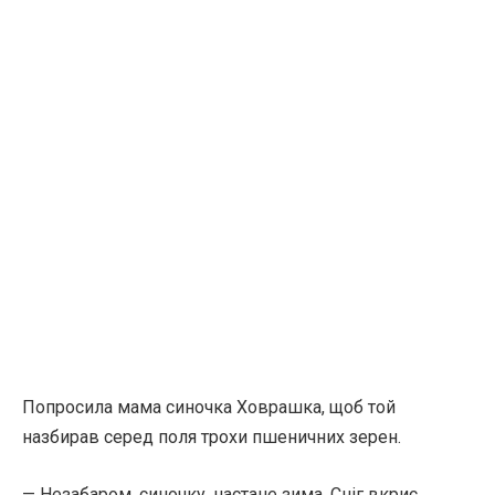
Попросила мама синочка Ховрашка, щоб той
назбирав серед поля трохи пшеничних зерен.
— Незабаром, синочку, настане зима. Сніг вкриє