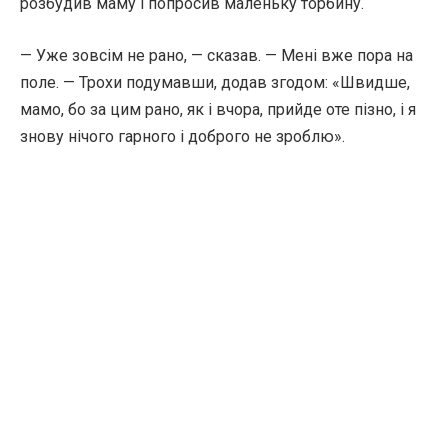
розбудив маму і попросив маленьку торбину.
— Уже зовсім не рано, — сказав. — Мені вже пора на
поле. — Трохи подумавши, додав згодом: «Швидше,
мамо, бо за цим рано, як і вчора, прийде оте пізно, і я
знову нічого гарного і доброго не зроблю».