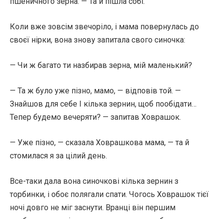
пшеничного зерна. — Та й пішла собі.
Коли вже зовсім звечоріло, і мама повернулась до
своєї нірки, вона знову запитала свого синочка:
— Чи ж багато ти назбирав зерна, мій маленький?
— Та ж було уже пізно, мамо, — відповів той. —
Знайшов для себе І кілька зернин, щоб пообідати…
Тепер будемо вечеряти? — запитав Ховрашок.
— Уже пізно, — сказала Ховрашкова мама, — та й
стомилася я за цілий день.
Все-таки дала вона синочкові кілька зернин з
торбинки, і обоє полягали спати. Чогось Ховрашок тієї
ночі довго не міг заснути. Вранці він першим