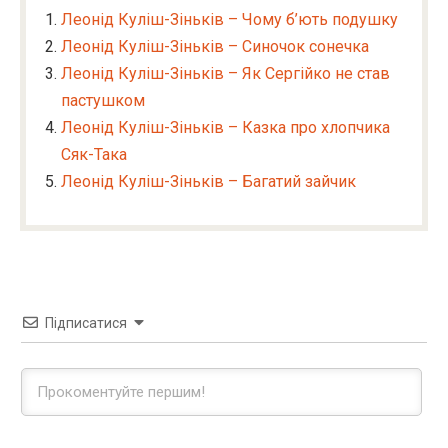
Леонід Куліш-Зіньків – Чому б’ють подушку
Леонід Куліш-Зіньків – Синочок сонечка
Леонід Куліш-Зіньків – Як Сергійко не став
пастушком
Леонід Куліш-Зіньків – Казка про хлопчика
Сяк-Така
Леонід Куліш-Зіньків – Багатий зайчик
Підписатися