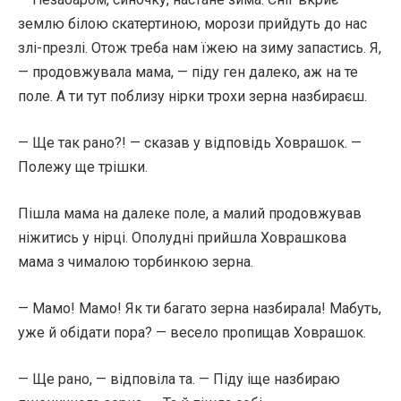
землю білою скатертиною, морози прийдуть до нас
злі-презлі. Отож треба нам їжею на зиму запастись. Я,
— продовжувала мама, — піду ген далеко, аж на те
поле. А ти тут поблизу нірки трохи зерна назбираєш.
— Ще так рано?! — сказав у відповідь Ховрашок. —
Полежу ще трішки.
Пішла мама на далеке поле, а малий продовжував
ніжитись у нірці. Ополудні прийшла Ховрашкова
мама з чималою торбинкою зерна.
— Мамо! Мамо! Як ти багато зерна назбирала! Мабуть,
уже й обідати пора? — весело пропищав Ховрашок.
— Ще рано, — відповіла та. — Піду іще назбираю