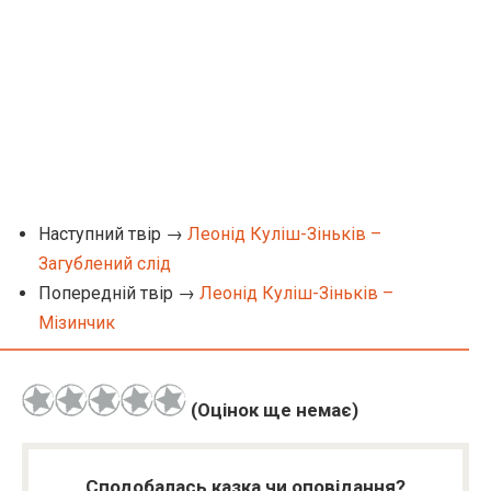
Наступний твір →
Леонід Куліш-Зіньків –
Загублений слід
Попередній твір →
Леонід Куліш-Зіньків –
Мізинчик
(Оцінок ще немає)
Сподобалась казка чи оповідання?