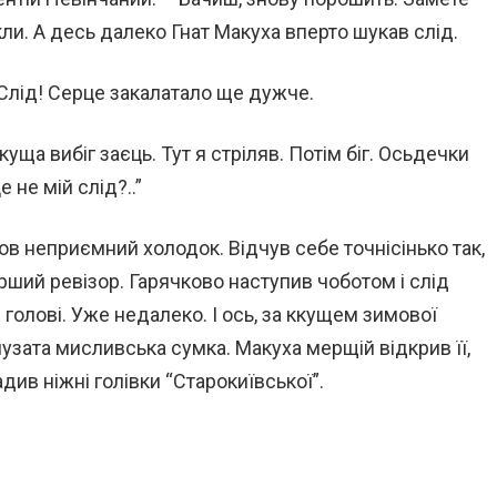
ли. А десь далеко Гнат Макуха вперто шукав слід.
є. Слід! Серце закалатало ще дужче.
куща вибіг заєць. Тут я стріляв. Потім біг. Осьдечки
 не мій слід?..”
ов неприємний холодок. Відчув себе точнісінько так,
тарший ревізор. Гарячково наступив чоботом і слід
голові. Уже недалеко. І ось, за ккущем зимової
узата мисливська сумка. Макуха мерщій відкрив її,
адив ніжні голівки “Старокиївської”.