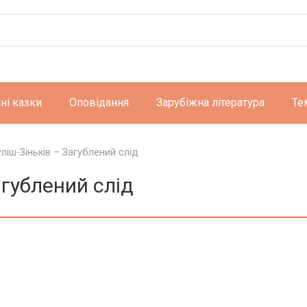
ні казки
Оповідання
Зарубіжна література
Те
ліш-Зіньків – Загублений слід
агублений слід