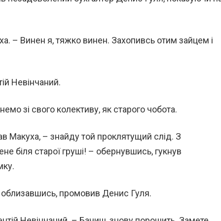
а. – Винен я, тяжко винен. Захо­пивсь отим зайцем і
тій Невінчаний.
емо зі свого колекти­ву, як старого чобота.
ав Макуха, – знайду той проклятущий слід. З
не біля старої груші! – обернувшись, гукнув
мку.
 облизавшись, промовив Денис Гуля.
рентій Невінчаний. – Бачиш, знову порошить. Замете