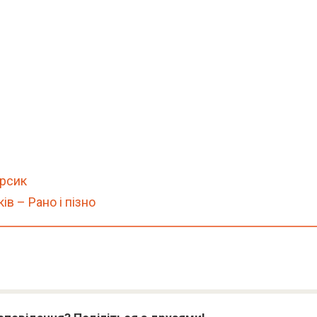
ерсик
ів – Рано і пізно