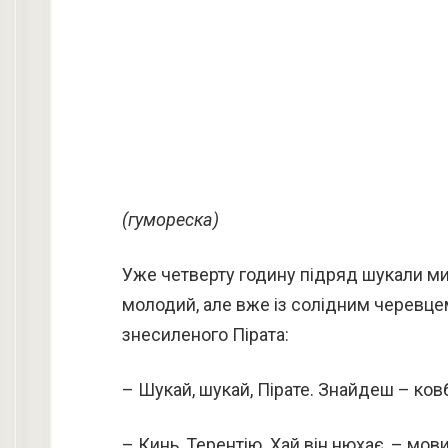
(гумореска)
Уже четверту годину підряд шукали мис
молодий, але вже із со­лідним черевце
знесиленого Пірата:
– Шукай, шукай, Пірате. Знайдеш – ков
– Кинь, Терентію. Хай він нюхає, – мо