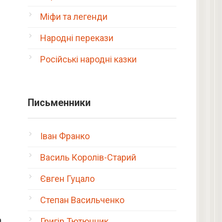
Міфи та легенди
Народні перекази
Російські народні казки
Письменники
Іван Франко
Василь Королів-Старий
Євген Гуцало
Степан Васильченко
а
Григір Тютюнник