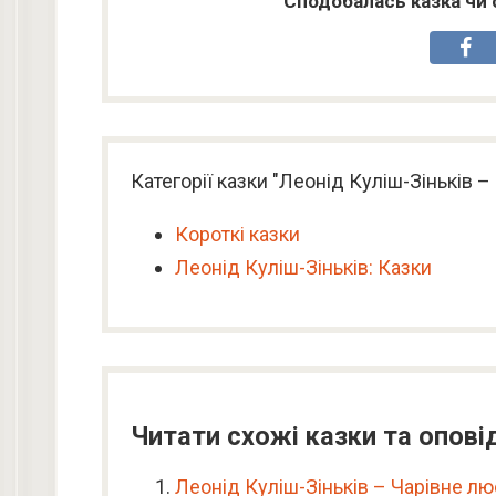
Сподобалась казка чи 
Категорії казки "Леонід Куліш-Зіньків –
Короткі казки
Леонід Куліш-Зіньків: Казки
Читати схожі казки та опові
Леонід Куліш-Зіньків – Чарівне л