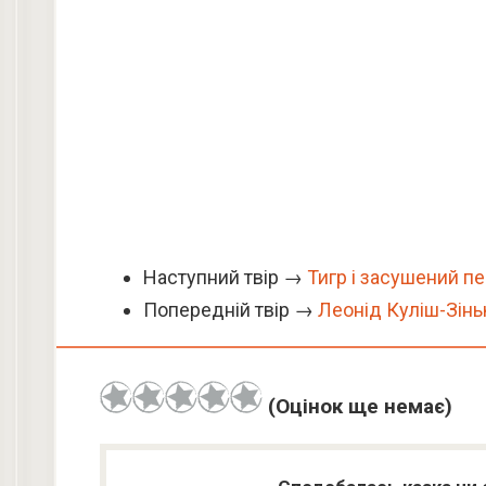
Наступний твір →
Тигр і засушений п
Попередній твір →
Леонід Куліш-Зіньк
(Оцінок ще немає)