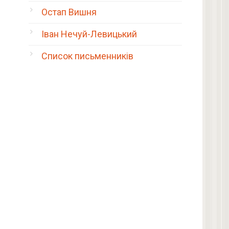
Остап Вишня
Іван Нечуй-Левицький
Список письменників