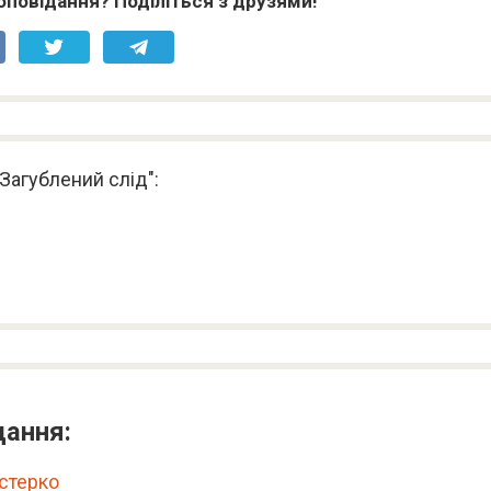
оповідання? Поділіться з друзями!
 Загублений слід":
дання:
юстерко