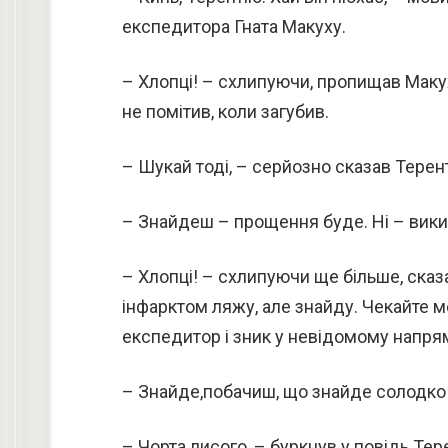
експедитора Гната Макуху.
– Хлопці! – схлипуючи, пропищав Макух
не помітив, коли загу­бив.
– Шукай тоді, – серйозно сказав Те­рен
– Знайдеш – прощен­ня буде. Ні – викин
– Хлопці! – схлипуючи ще більше, сказ
інфарктом ляжу, але знайду. Чекайте ме
експедитор і зник у невідомому напря
– Знайде,побачиш, що знайде солодко
– Чорта лисого, – буркнув у повідь Те