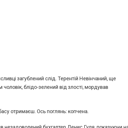
ливці загублений слід. Терентій Не­вінчаний, ще
м чоловік, блідо-зелений від злості, мордував
басу отримаєш. Ось поглянь: копче­на.
­вив незадоволений бухгалтер Денис Гуля, показуючи н