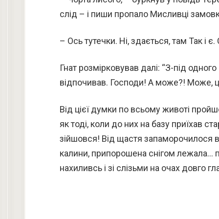
слід – і пиши пропало Мисливці замовк
– Ось тутечки. Ні, здається, там Так і 
Гнат розмірковував далі: “З-під одного 
відпочивав. Господи! А може?! Може, це
Від цієї думки по всьому животі пройш
як тоді, коли до них на базу приїхав с
зійшовся! Від щастя запаморочилося в 
калини, припорошена снігом лежала… п
нахиливсь і зі слізьми на очах довго гл