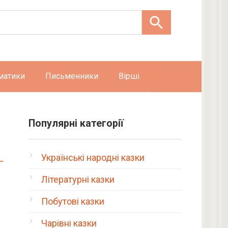
матики
Письменники
Вірші
Популярні категорії
Українські народні казки
Літературні казки
Побутові казки
Чарівні казки