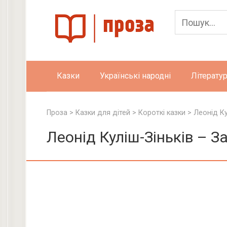
Skip
to
content
Казки
Українські народні
Літератур
Проза
>
Казки для дітей
>
Короткі казки
>
Леонід Ку
Леонід Куліш-Зіньків – З