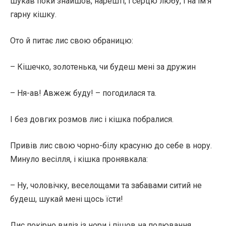
шукав поки знайшов, нарешті, і серцю любу, і на ім’я
гарну кішку.
Ото й питає лис свою обраницю:
– Кішечко, золотенька, чи будеш мені за дружин
– Ня-ав! Авжеж буду! – погодилася та.
І без довгих розмов лис і кішка побралися.
Привів лис свою чорно-білу красуню до себе в нору.
Минуло весілля, і кішка пронявкала:
– Ну, чоловічку, веселощами та забавами ситий не
будеш, шукай мені щось їсти!
Лис покірно виліз із нори і пішов на полювання.