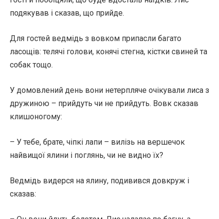
подякував і сказав, що прийде.
Для гостей ведмідь з вовком припасли багато
ласощів: телячі голови, конячі стегна, кістки свиней та
собак тощо.
У домовлений день вони нетерпляче очікували лиса з
дружиною – прийдуть чи не прийдуть. Вовк сказав
клишоногому:
– У тебе, брате, чіпкі лапи – вилізь на вершечок
найвищої ялини і поглянь, чи не видно їх?
Ведмідь видерся на ялину, подивився довкруж і
сказав: