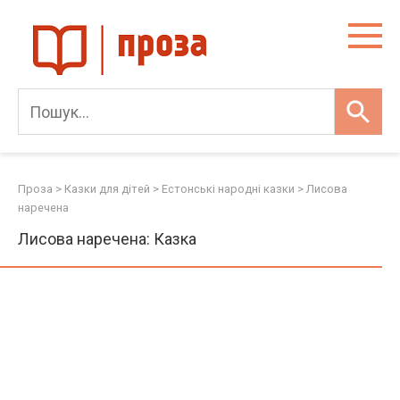
Skip
to
content
Проза
>
Казки для дітей
>
Естонські народні казки
>
Лисова
наречена
Лисова наречена: Казка