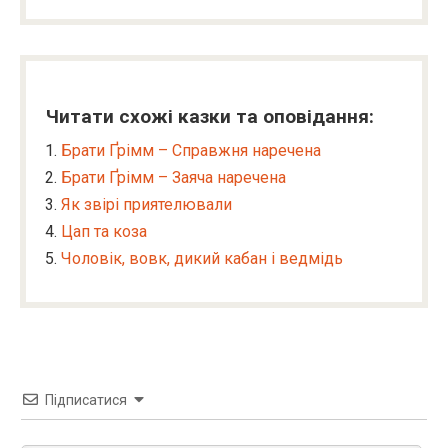
Читати схожі казки та оповідання:
Брати Ґрімм – Справжня наречена
Брати Ґрімм – Заяча наречена
Як звірі приятелювали
Цап та коза
Чоловік, вовк, дикий кабан і ведмідь
Підписатися