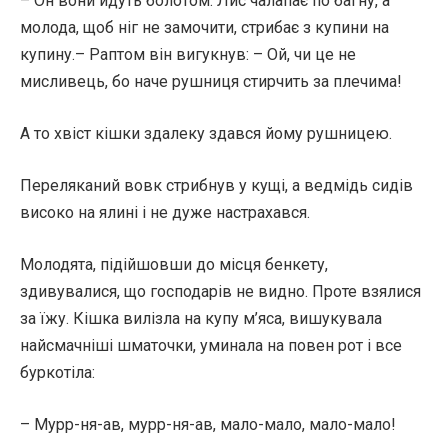
– Он вони йдуть болотом. Лис чалапає по багну, а
молода, щоб ніг не замочити, стрибає з купини на
купину.– Раптом він вигукнув: – Ой, чи це не
мисливець, бо наче рушниця стирчить за плечима!
А то хвіст кішки здалеку здався йому рушницею.
Переляканий вовк стрибнув у кущі, а ведмідь сидів
високо на ялині і не дуже настрахався.
Молодята, підійшовши до місця бенкету,
здивувалися, що господарів не видно. Проте взялися
за їжу. Кішка вилізла на купу м’яса, вишукувала
найсмачніші шматочки, уминала на повен рот і все
буркотіла:
– Мурр-ня-ав, мурр-ня-ав, мало-мало, мало-мало!