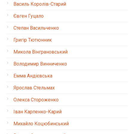
Василь Королів-Старий
Євген Гуцало
Степан Васильченко
Григір Тютюнник
Микола Вінграновський
Володимир Винниченко
Емма Андієвська
Ярослав Стельмах
Олекса Стороженко
Іван Карпенко-Карий
Михайло Коцюбинський