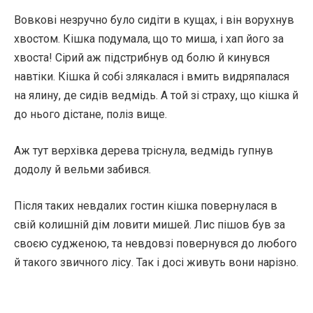
Вовкові незручно було сидіти в кущах, і він ворухнув
хвостом. Кішка подумала, що то миша, і хап його за
хвоста! Сірий аж підстрибнув од болю й кинувся
навтіки. Кішка й собі злякалася і вмить видряпалася
на ялину, де сидів ведмідь. А той зі страху, що кішка й
до нього дістане, поліз вище.
Аж тут верхівка дерева тріснула, ведмідь гупнув
додолу й вельми забився.
Після таких невдалих гостин кішка повернулася в
свій колишній дім ловити мишей. Лис пішов був за
своєю судженою, та невдовзі повернувся до любого
й такого звичного лісу. Так і досі живуть вони нарізно.