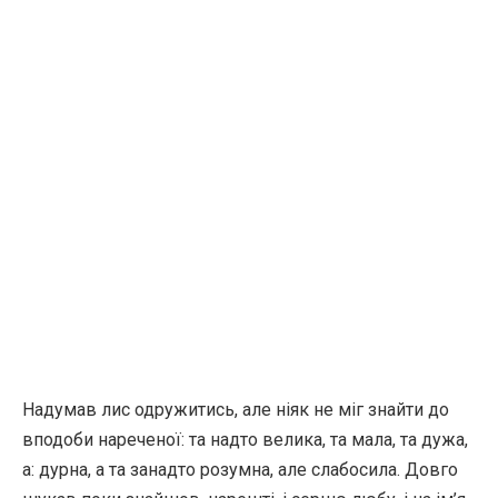
Надумав лис одружитись, але ніяк не міг знайти до
вподоби нареченої: та надто велика, та мала, та дужа,
а: дурна, а та занадто розумна, але слабосила. Довго