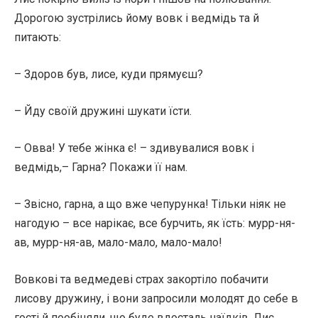
Дорогою зустрілись йому вовк і ведмідь та й
питають:
– Здоров був, лисе, куди прямуєш?
– Йду своїй дружині шукати їсти.
– Овва! У тебе жінка є! – здивувалися вовк і
ведмідь,– Гарна? Покажи її нам.
– Звісно, гарна, а що вже чепурунка! Тільки ніяк не
нагодую – все нарікає, все бурчить, як їсть: мурр-ня-
ав, мурр-ня-ав, мало-мало, мало-мало!
Вовкові та ведмедеві страх закортіло побачити
лисову дружину, і вони запросили молодят до себе в
гості й пообіцяли, що буде вдосталь наїдків. Лис