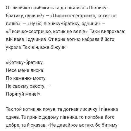
От лисичка прибіжить та до півника: «Півнику-
братику, одчини!» — «Лисичко-сестричко, котик не
велів». — «Ну бо, півнику-братику, одчини!» —
«Лисичко-сестричко, котик не велів». Таки випрохала:
він взяв і одчинив. От вона вогню набрала й його
украла. Так він, вже біжучи:
«Котику-братику,
Несе мене лиска
По каменю-мосту
На своєму хвосту, —
Порятуй мене!»
Так той котик як почув, та догнав лисичку і півника
одняв. Та приніс додому півника, то попобив його
добре, та й сказав: «Не давай же вогню, бо битиму