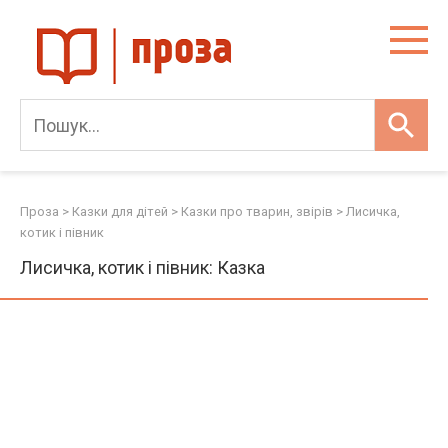
Skip
to
content
Проза
>
Казки для дітей
>
Казки про тварин, звірів
>
Лисичка,
котик і півник
Лисичка, котик і півник: Казка