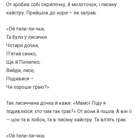
От зробив собі скрипочку, й молоточок, і писану
кайстру. Прийшов до нори — як заграв:
«Ой тили-ли-чки,
Та було у лисички
Чотири дочки,
П’ятий синко,
Ще й Пилипко;
Вийди, лисе,
Подивися —
Чи хороше граю?»
Так лисиччина дочка й каже: «Мамо! Піду я
подивлюся: хто там так грає?» От вона й пішла. А він її
— цок та в лобок, та в писану кайстру. Та вп’ять грає:
«Ой тили-ли-чки,