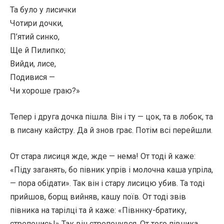
Та було у лисички
Чотири дочки,
П’ятий синко,
Ще й Пилипко;
Вийди, лисе,
Подивися —
Чи хороше граю?»
Тепер і друга дочка пішла. Він і ту — цок, та в лобок, та
в писану кайстру. Да й знов грає. Потім всі перейшли.
От стара лисиця жде, жде — нема! От тоді й каже:
«Піду заганять, бо півник упрів і молочна каша упріла,
— пора обідати». Так він і стару лисицю убив. Та тоді
прийшов, борщ вийняв, кашу поїв. От тоді звів
півника на тарілці та й каже: «Півннку-братику,
стрепенись!» Так він стрепенувся. От того півника