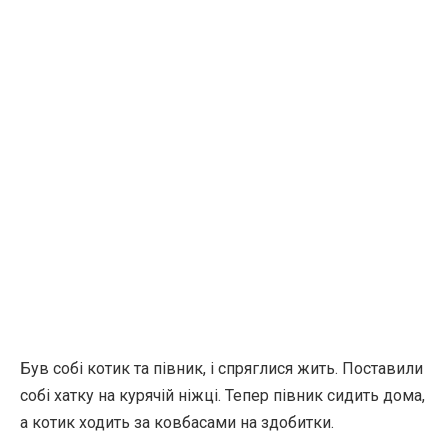
Був собі котик та півник, і спряглися жить. Поставили
собі хатку на курячій ніжці. Тепер півник сидить дома,
а котик ходить за ковбасами на здобитки.