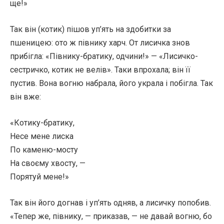
ще!»
Так він (котик) пішов уп’ять на здобитки за
пшеницею: ото ж півнику харч. От лисичка знов
прибігла: «Півнику-братику, одчини!» — «Лисичко-
сестричко, котик не велів». Таки впрохала; він її
пустив. Вона вогню набрала, його украла і побігла. Так
він вже:
«Котику-братику,
Несе мене лиска
По каменю-мосту
На своєму хвосту, —
Порятуй мене!»
Так він його догнав і уп’ять одняв, а лисичку попобив.
«Тепер же, півнику, — приказав, — не давай вогню, бо