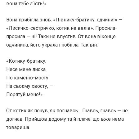
вона тебе з’їсть!»
Вона прибігла знов. «Півнику-братику, одчини!» —
«Лисичко-сестричко, котик не велів». Просила-
просила — ні! Таки не впустив. От вона віконце
одчинила, його украла і побігла. Так він:
«Котику-братику,
Несе мене лиска
По каменю-мосту
На своєму хвосту, —
Порятуй мене!»
От котик як почув, як погнавсь… Гнавсь, гнавсь — не
догнав. Прийшов додому та й плаче, що вже нема
товариша.