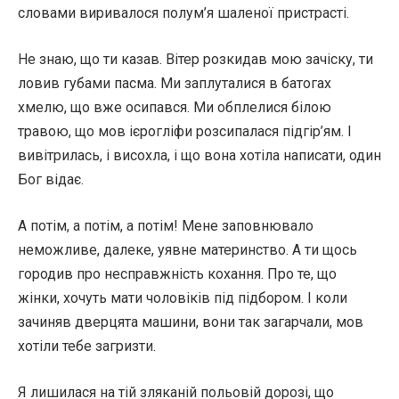
словами виривалося полум’я шаленої пристрасті.
Не знаю, що ти казав. Вітер розкидав мою зачіску, ти
ловив губами пасма. Ми заплуталися в батогах
хмелю, що вже осипався. Ми обплелися білою
травою, що мов ієрогліфи розсипалася підгір’ям. І
вивітрилась, і висохла, і що вона хотіла написати, один
Бог відає.
А потім, а потім, а потім! Мене заповнювало
неможливе, далеке, уявне материнство. А ти щось
городив про несправжність кохання. Про те, що
жінки, хочуть мати чоловіків під підбором. І коли
зачиняв дверцята машини, вони так загарчали, мов
хотіли тебе загризти.
Я лишилася на тій зляканій польовій дорозі, що