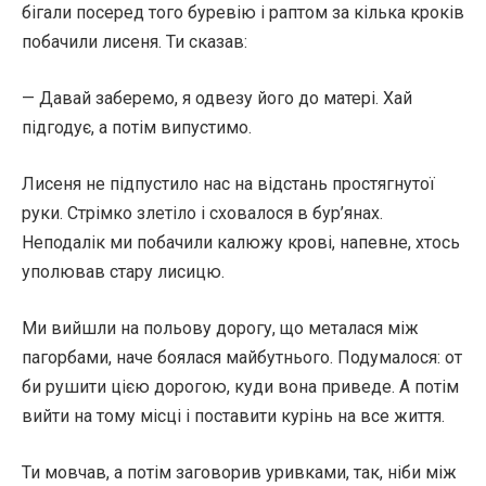
бігали посеред того буревію і раптом за кілька кроків
побачили лисеня. Ти сказав:
— Давай заберемо, я одвезу його до матері. Хай
підгодує, а потім випустимо.
Лисеня не підпустило нас на відстань простягнутої
руки. Стрімко злетіло і сховалося в бур’янах.
Неподалік ми побачили калюжу крові, напевне, хтось
уполював стару лисицю.
Ми вийшли на польову дорогу, що металася між
пагорбами, наче боялася майбутнього. Подумалося: от
би рушити цією дорогою, куди вона приведе. А потім
вийти на тому місці і поставити курінь на все життя.
Ти мовчав, а потім заговорив уривками, так, ніби між