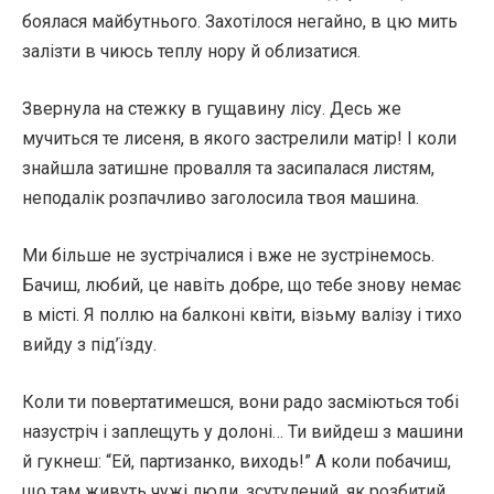
боялася майбутнього. Захотілося негайно, в цю мить
залізти в чиюсь теплу нору й облизатися.
Звернула на стежку в гущавину лісу. Десь же
мучиться те лисеня, в якого застрелили матір! І коли
знайшла затишне провалля та засипалася листям,
неподалік розпачливо заголосила твоя машина.
Ми більше не зустрічалися і вже не зустрінемось.
Бачиш, любий, це навіть добре, що тебе знову немає
в місті. Я поллю на балконі квіти, візьму валізу і тихо
вийду з під’їзду.
Коли ти повертатимешся, вони радо засміються тобі
назустріч і заплещуть у долоні… Ти вийдеш з машини
й гукнеш: “Ей, партизанко, виходь!” А коли побачиш,
що там живуть чужі люди, зсутулений, як розбитий