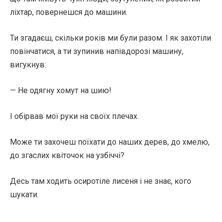
ліхтар, повернешся до машини.
Ти згадаєш, скільки років ми були разом. І як захотіли
повінчатися, а ти зупинив напівдорозі машину,
вигукнув:
— Не одягну хомут на шию!
І обірвав мої руки на своїх плечах.
Може ти захочеш поїхати до наших дерев, до хмелю,
до згаслих квіточок на узбіччі?
Десь там ходить осиротіле лисеня і не знає, кого
шукати.