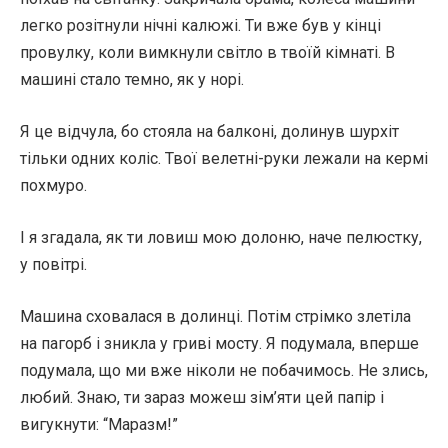
легко розітнули нічні калюжі. Ти вже був у кінці
провулку, коли вимкнули світло в твоїй кімнаті. В
машині стало темно, як у норі.
Я це відчула, бо стояла на балконі, долинув шурхіт
тільки одних коліс. Твої велетні-руки лежали на кермі
похмуро.
І я згадала, як ти ловиш мою долоню, наче пелюстку,
у повітрі.
Машина сховалася в долинці. Потім стрімко злетіла
на пагорб і зникла у гриві мосту. Я подумала, вперше
подумала, що ми вже ніколи не побачимось. Не злись,
любий. Знаю, ти зараз можеш зім’яти цей папір і
вигукнути: “Маразм!”