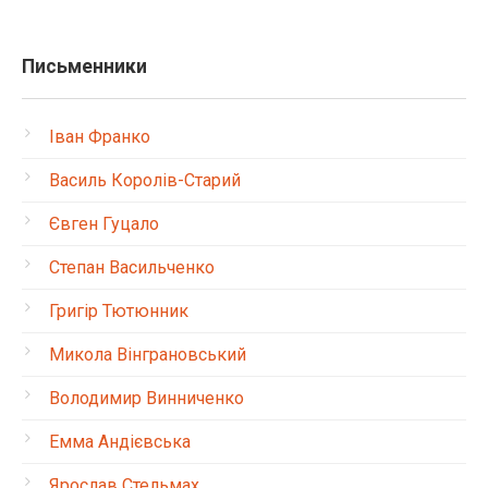
Письменники
Іван Франко
Василь Королів-Старий
Євген Гуцало
Степан Васильченко
Григір Тютюнник
Микола Вінграновський
Володимир Винниченко
Емма Андієвська
Ярослав Стельмах