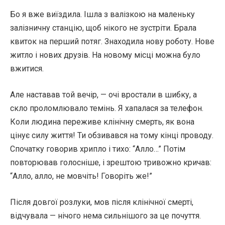
Бо я вже виїздила. Ішла з валізкою на маленьку
залізничну станцію, щоб нікого не зустріти. Брала
квиток на перший потяг. Знаходила нову роботу. Нове
житло і нових друзів. На новому місці можна було
вжитися.
Але наставав той вечір, — очі вростали в шибку, а
скло проломлювало темінь. Я хапалася за телефон.
Коли людина переживе клінічну смерть, як вона
цінує силу життя! Ти обзивався на тому кінці проводу.
Спочатку говорив хрипло і тихо: “Алло…” Потім
повторював голосніше, і зрештою тривожно кричав:
“Алло, алло, не мовчіть! Говоріть же!”
Після довгої розлуки, мов після клінічної смерті,
відчувала — нічого нема сильнішого за це почуття.