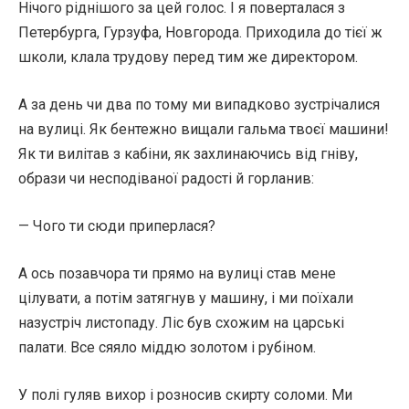
Нічого ріднішого за цей голос. І я поверталася з
Петербурга, Гурзуфа, Новгорода. Приходила до тієї ж
школи, клала трудову перед тим же директором.
А за день чи два по тому ми випадково зустрічалися
на вулиці. Як бентежно вищали гальма твоєї машини!
Як ти вилітав з кабіни, як захлинаючись від гніву,
образи чи несподіваної радості й горланив:
— Чого ти сюди приперлася?
А ось позавчора ти прямо на вулиці став мене
цілувати, а потім затягнув у машину, і ми поїхали
назустріч листопаду. Ліс був схожим на царські
палати. Все сяяло міддю золотом і рубіном.
У полі гуляв вихор і розносив скирту соломи. Ми