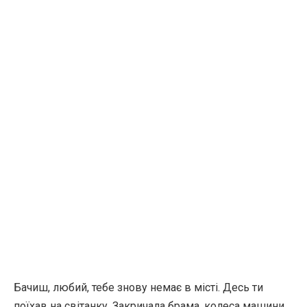
Бачиш, любий, тебе знову немає в місті. Десь ти
поїхав на світанку. Закричала брама, колеса машини