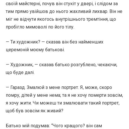
своїй майстерні, почув він стукіт у двері, і слідом за
тим прямо увійшов до нього жахливий лихвар. Він не
міг не відчути якогось внутрішнього тремтіння, що
пробігло мимоволі по його тілу.
— Ти художник? — сказав він без найменших
церемоній моєму батькові.
— Художник, — сказав батько розгублено, чекаючи,
що буде далі.
— Гаразд. Змалюй з мене портрет. Я, може, скоро
помру, дітей у мене нема; та я не хочу померти зовсім,
я хочу жити. Чи можеш ти змалювати такий портрет,
щоб був зовсім як живий?
Батько мій подумав: “Чого кращого? він сам