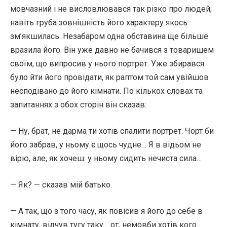
мовчазний і не висловлювався так різко про людей;
навіть груба зовнішність його характеру якось
зм’якшилась. Незабаром одна обставина ще більше
вразила його. Він уже давно не бачився з товаришем
своїм, що випросив у нього портрет. Уже збирався
було йти його провідати, як раптом той сам увійшов
несподівано до його кімнати. По кількох словах та
запитаннях з обох сторін він сказав:
— Ну, брат, не дарма ти хотів спалити портрет. Чорт би
його забрав, у ньому є щось чудне… Я в відьом не
вірю, але, як хочеш: у ньому сидить нечиста сила…
— Як? — сказав мій батько.
— А так, що з того часу, як повісив я його до себе в
кімнату, відчув тугу таку… от, немовби хотів кого