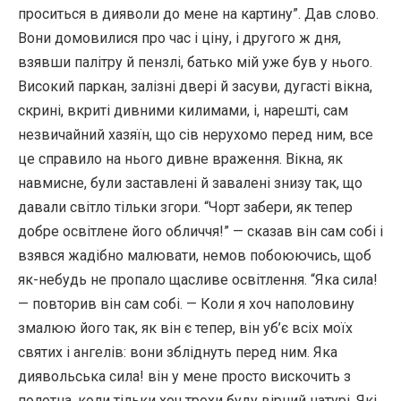
проситься в дияволи до мене на картину”. Дав слово.
Вони домовилися про час і ціну, і другого ж дня,
взявши палітру й пензлі, батько мій уже був у нього.
Високий паркан, залізні двері й засуви, дугасті вікна,
скрині, вкриті дивними килимами, і, нарешті, сам
незвичайний хазяїн, що сів нерухомо перед ним, все
це справило на нього дивне враження. Вікна, як
навмисне, були заставлені й завалені знизу так, що
давали світло тільки згори. “Чорт забери, як тепер
добре освітлене його обличчя!” — сказав він сам собі і
взявся жадібно малювати, немов побоюючись, щоб
як-небудь не пропало щасливе освітлення. “Яка сила!
— повторив він сам собі. — Коли я хоч наполовину
змалюю його так, як він є тепер, він уб’є всіх моїх
святих і ангелів: вони збліднуть перед ним. Яка
диявольська сила! він у мене просто вискочить з
полотна, коли тільки хоч трохи буду вірний натурі. Які