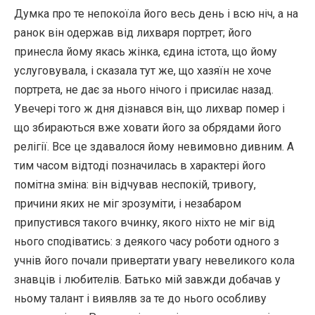
Думка про те непокоїла його весь день і всю ніч, а на
ранок він одержав від лихваря портрет; його
принесла йому якась жінка, єдина істота, що йому
услуговувала, і сказала тут же, що хазяїн не хоче
портрета, не дає за нього нічого і присилає назад.
Увечері того ж дня дізнався він, що лихвар помер і
що збираються вже ховати його за обрядами його
релігії. Все це здавалося йому невимовно дивним. А
тим часом відтоді позначилась в характері його
помітна зміна: він відчував неспокій, тривогу,
причини яких не міг зрозуміти, і незабаром
припустився такого вчинку, якого ніхто не міг від
нього сподіватись: з деякого часу роботи одного з
учнів його почали привертати увагу невеликого кола
знавців і любителів. Батько мій завжди добачав у
ньому талант і виявляв за те до нього особливу