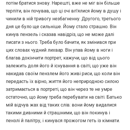
потім братися знову. Нарешті, вже не міг він більше
терпіти, він почував, що ці очі вп’ялися йому в душу і
чинили в ній тривогу незбагненну. Другого, третього
дня це було ще сильніше. Йому стало страшно. Він
кинув пензель і сказав навідріз, що не може далі
писати з нього. Треба було бачити, як змінився при
цих словах чудний лихвар. Він упав йому в ноги і
благав докінчити портрет, кажучи, що від цього
залежить доля його й існування в світі, що уже він
накидав своїм пензлем його живі риси, що коли він
передасть їх вірно, життя його неприродною силою
затримається в портреті, що він через те не умре
остаточно, що йому треба перебувати на світі. Батько
мій відчув жах від таких слів: вони йому видалися
такими дивними й страшними, що він покинув і
пензлі й палітру, і кинувся прожогом геть із кімнати.