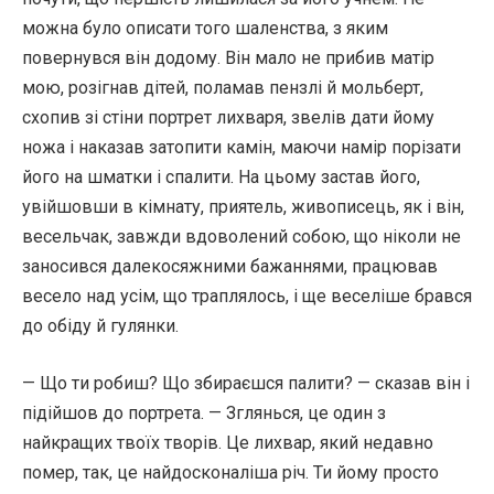
можна було описати того шаленства, з яким
повернувся він додому. Він мало не прибив матір
мою, розігнав дітей, поламав пензлі й мольберт,
схопив зі стіни портрет лихваря, звелів дати йому
ножа і наказав затопити камін, маючи намір порізати
його на шматки і спалити. На цьому застав його,
увійшовши в кімнату, приятель, живописець, як і він,
весельчак, завжди вдоволений собою, що ніколи не
заносився далекосяжними бажаннями, працював
весело над усім, що траплялось, і ще веселіше брався
до обіду й гулянки.
— Що ти робиш? Що збираєшся палити? — сказав він і
підійшов до портрета. — Зглянься, це один з
найкращих твоїх творів. Це лихвар, який недавно
помер, так, це найдосконаліша річ. Ти йому просто