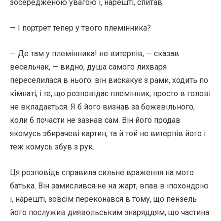
зосередженою увагою і, нарешті, спитав:
— І портрет тепер у твого племінника?
— Де там у племінника! не витерпів, — сказав
весельчак, — видно, душа самого лихваря
переселилася в нього: він вискакує з рами, ходить по
кімнаті, і те, що розповідає племінник, просто в голові
не вкладається. Я б його визнав за божевільного,
коли б почасти не зазнав сам. Він його продав
якомусь збирачеві картин, та й той не витерпів його і
теж комусь збув з рук.
Ця розповідь справила сильне враження на мого
батька. Він замислився не на жарт, впав в іпохондрію
і, нарешті, зовсім переконався в тому, що пензель
його послужив диявольським знаряддям, що частина