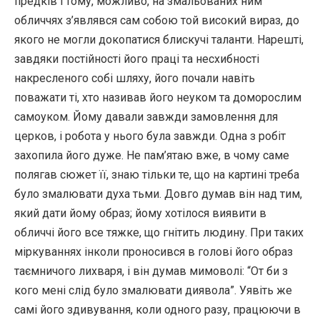
предків і тому, можливо, на змальованих ним
обличчях з’являвся сам собою той високий вираз, до
якого не могли докопатися блискучі таланти. Нарешті,
завдяки постійності його праці та несхибності
накресленого собі шляху, його почали навіть
поважати ті, хто називав його неуком та доморослим
самоуком. Йому давали завжди замовлення для
церков, і робота у нього була завжди. Одна з робіт
захопила його дуже. Не пам’ятаю вже, в чому саме
полягав сюжет її, знаю тільки те, що на картині треба
було змалювати духа тьми. Довго думав він над тим,
який дати йому образ; йому хотілося виявити в
обличчі його все тяжке, що гнітить людину. При таких
міркуваннях інколи проносився в голові його образ
таємничого лихваря, і він думав мимоволі: “От би з
кого мені слід було змалювати диявола”. Уявіть же
самі його здивування, коли одного разу, працюючи в