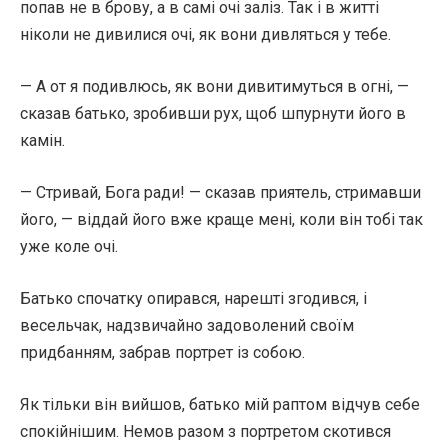
попав не в брову, а в самі очі заліз. Так і в житті
ніколи не дивилися очі, як вони дивляться у тебе.
— А от я подивлюсь, як вони дивитимуться в огні, —
сказав батько, зробивши рух, щоб шпурнути його в
камін.
— Стривай, Бога ради! — сказав приятель, стримавши
його, — віддай його вже краще мені, коли він тобі так
уже коле очі.
Батько спочатку опирався, нарешті згодився, і
весельчак, надзвичайно задоволений своїм
придбанням, забрав портрет із собою.
Як тільки він вийшов, батько мій раптом відчув себе
спокійнішим. Немов разом з портретом скотився