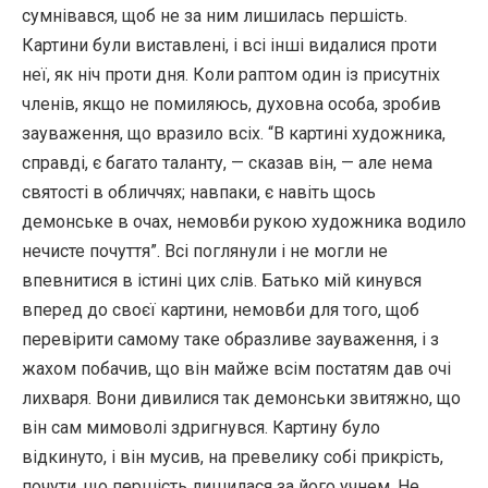
сумнівався, щоб не за ним лишилась першість.
Картини були виставлені, і всі інші видалися проти
неї, як ніч проти дня. Коли раптом один із присутніх
членів, якщо не помиляюсь, духовна особа, зробив
зауваження, що вразило всіх. “В картині художника,
справді, є багато таланту, — сказав він, — але нема
святості в обличчях; навпаки, є навіть щось
демонське в очах, немовби рукою художника водило
нечисте почуття”. Всі поглянули і не могли не
впевнитися в істині цих слів. Батько мій кинувся
вперед до своєї картини, немовби для того, щоб
перевірити самому таке образливе зауваження, і з
жахом побачив, що він майже всім постатям дав очі
лихваря. Вони дивилися так демонськи звитяжно, що
він сам мимоволі здригнувся. Картину було
відкинуто, і він мусив, на превелику собі прикрість,
почути, що першість лишилася за його учнем. Не