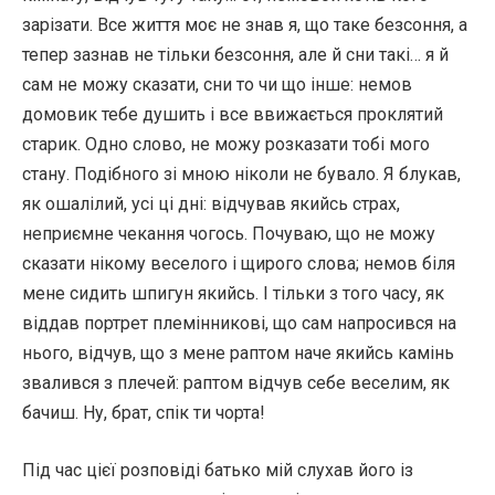
зарізати. Все життя моє не знав я, що таке безсоння, а
тепер зазнав не тільки безсоння, але й сни такі… я й
сам не можу сказати, сни то чи що інше: немов
домовик тебе душить і все ввижається проклятий
старик. Одно слово, не можу розказати тобі мого
стану. Подібного зі мною ніколи не бувало. Я блукав,
як ошалілий, усі ці дні: відчував якийсь страх,
неприємне чекання чогось. Почуваю, що не можу
сказати нікому веселого і щирого слова; немов біля
мене сидить шпигун якийсь. І тільки з того часу, як
віддав портрет племінникові, що сам напросився на
нього, відчув, що з мене раптом наче якийсь камінь
звалився з плечей: раптом відчув себе веселим, як
бачиш. Ну, брат, спік ти чорта!
Під час цієї розповіді батько мій слухав його із