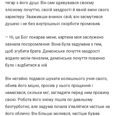
тягар з його душі. Він сам здивувався своєму
злісному почуттю, своїй заздрості й явній зміні свого
характеру. Зваживши вчинок свій, він засмутився
душею і не без внутрішньої скорботи промовив:
— Ні, це Бог покарав мене; картина моя заслужено
зазнала посоромлення. Вона була задумана з тим,
щоб згубити брата. Демонське почуття заздрості
водило моїм пензлем, демонське почуття повинно
було і відбитися в ній.
Він негайно подався шукати колишнього учня свого,
обняв його міцно, просив у нього прощення і
намагався, скільки міг, загладити перед ним провину
свою. Робота його знову пішла по-давньому
безтурботно; але задума почала з’являтися частіше на
його обличчі. Він більше молився, частіше бував