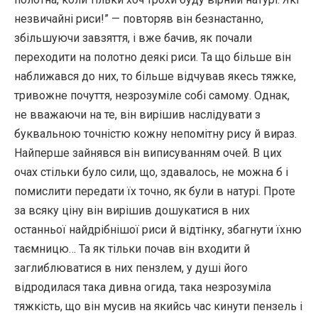
незвичайні риси!” — повторяв він безнастанно,
збільшуючи завзяття, і вже бачив, як почали
переходити на полотно деякі риси. Та що більше він
наближався до них, то більше відчував якесь тяжке,
тривожне почуття, незрозуміле собі самому. Однак,
не вважаючи на те, він вирішив наслідувати з
буквальною точністю кожну непомітну рису й вираз.
Найперше зайнявся він виписуванням очей. В цих
очах стільки було сили, що, здавалось, не можна б і
помислити передати їх точно, як були в натурі. Проте
за всяку ціну він вирішив дошукатися в них
останньої найдрібнішої риси й відтінку, збагнути їхню
таємницю… Та як тільки почав він входити й
заглиблюватися в них пензлем, у душі його
відродилася така дивна огида, така незрозуміла
тяжкість, що він мусив на якийсь час кинути пензель і