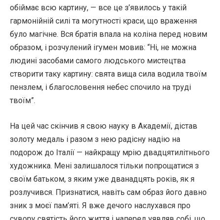
обіймає всю картину, — все це з’явилось у такій
гармонійній силі та могутності краси, що враження
було магічне. Вся братія впала на коліна перед новим
образом, і розчулений ігумен мовив: “Ні, не можна
людині засобами самого людського мистецтва
створити таку картину: свята вища сила водила твоїм
пензлем, і благословення небес спочило на труді
твоїм”.
На цей час скінчив я свою науку в Академії, дістав
золоту медаль і разом з нею радісну надію на
подорож до Італії — найкращу мрію двадцятилітнього
художника. Мені залишалося тільки попрощатися з
своїм батьком, з яким уже дванадцять років, як я
розлучився. Признатися, навіть сам образ його давно
зник з моєї пам’яті. Я вже дечого наслухався про
сувору святість його життя і наперед уявляв собі, що