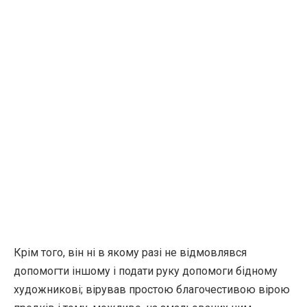
Крім того, він ні в якому разі не відмовлявся
допомогти іншому і подати руку допомоги бідному
художникові; вірував простою благочестивою вірою