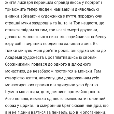
життя лихваря перейшла справді якось у портрет і
тривожить тепер людей, навіваючи диявольські
вчинки, збиваючи художника з пуття, породжуючи
страшні муки заздрощів та ін., та ін. Три нещастя, що
сталися слідом за тим, три наглі смерті дружини,
дочки та малолітнього сина, він сприйняв як небесну
кару собі і вирішив неодмінно залишити світ. Як
тільки минуло мені дев’ять років, він оддав мене до
Академії художеств і, розплатившись із своїми
боржниками, подався до одного відлюдного
монастиря, де незабаром постригся в монахи. Там
суворістю життя, невсипущим додержанням усіх
монастирських правил він здивував усю братію.
Ігумен монастиря, довідавшись про майстерність
його пензля, вимагав од нього змалювати головний
образ у церкві. Та смиренний брат сказав навідріз, що
він не гідний взятися за пензель, що він опоганений,