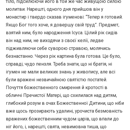
тіло, підсилюючи його в той же час живущою силою
молитви. Нарешті, одного дня прийшов він у
монастир і твердо сказав ігуменові: “Тепер я готовий.
Якщо Бог того хоче, я довершу свій труд”. Предмет,
взятий ним, було народження Ісуса. Цілий рік сидів
він над ним, не виходячи з своєї келії, ледве
підживляючи себе суворою стравою, молячись
безнастанно. Через рік картина була готова. Це було,
справді, чудо пензля. Треба знати, що ні братія, ні
ігумен не мали великих знань у живопису, але всі
були вражені незвичайною святістю постатей.
Почуття божественного смирення й кротості в
обличчі Пречистої Матері, що схилилася над дитям,
глибокий розум в очах Божественної Дитини, що ніби
вже щось прозирають удалині, урочиста безмовність
вражених божественним чудом царів, що впали до
ніг його, і, нарешті, свята, невимовна тиша, що