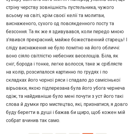
стріну черству зовнішність пустельника, чужого
всьому на світі, крім своєї келії та молитви,
виснаженого, сухого од повсякденного посту та
безсоння. Та як же я здивувався, коли передо мною
з’явився прекрасний, майже божественний старець! І
сліду виснаження не було помітно на його обличчі:
воно сіяло світлістю небесних веселощів. Біла, як
сніг, борода і тонке, легке волосся, таке ж сріблясте
на колір, розсипалося картинно по грудях і по
складках його чорної ряси і спадало до самісінької
вірьовки, якою підперезана була його убога чернеча
одіж; та найдивніше було мені почути з уст його такі
слова й думки про мистецтво, які, признатися, я довго
буду берегти в душі і бажав би щиро, щоб кожен мій
собрат вчинив так само.