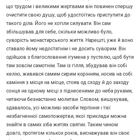
що трудом і великими жертвами він повинен спершу
очистити свою душу, щоб удостоїтись приступити до
такого діла. Його не хотіли силувати. Він сам
збільшував для себе, скільки можливо було,
суворість монастирського життя. Нарешті, уже й воно
ставало йому недостатнім і не досить суворим. Він
одійшов з благословення ігумена у пустелю, щоб бути
там зовсім самотнім. Там із гілля, збудував він собі
келію, живився самим сирим корінням, носив на собі
каміння з місця на місце, стояв од сходу й до заходу
сонця на одному місці з піднесеними до неба руками,
читаючи безнастанно молитви. Словом, вишукував,
здавалось, усі можливі засоби терпіння і тієї
незбагненної самопожертви, якої приклади можна
знайти в самих хіба житіях святих. Таким чином
довго, протягом кількох років, виснажував він своє