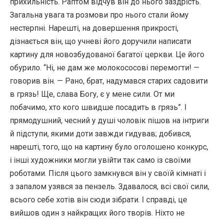
прихильність. Раптом відчув він до нього заздрість.
Загальна увага та розмови про нього стали йому
нестерпні. Нарешті, на довершення прикрості,
дізнається він, що учневі його доручили написати
картину для новозбудованої багатої церкви. Це його
обурило. “Ні, не дам же молокососові перемогти! —
говорив він. — Рано, брат, надумався старих садовити
в грязь! Ще, слава Богу, є у мене сили. От ми
побачимо, хто кого швидше посадить в грязь”. І
прямодушний, чесний у душі чоловік пішов на інтриги
й підступи, якими доти завжди гидував; добився,
нарешті, того, що на картину було оголошено конкурс,
і інші художники могли увійти так само із своїми
роботами. Після цього замкнувся він у своїй кімнаті і
з запалом узявся за пензель. Здавалося, всі свої сили,
всього себе хотів він сюди зібрати. І справді, це
вийшов один з найкращих його творів. Ніхто не