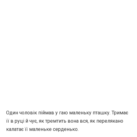
Один чоловік піймав у гаю маленьку пташку. Тримає
її в руці й чує, як тремтить вона вся, як перелякано
калатає її маленьке серденько.