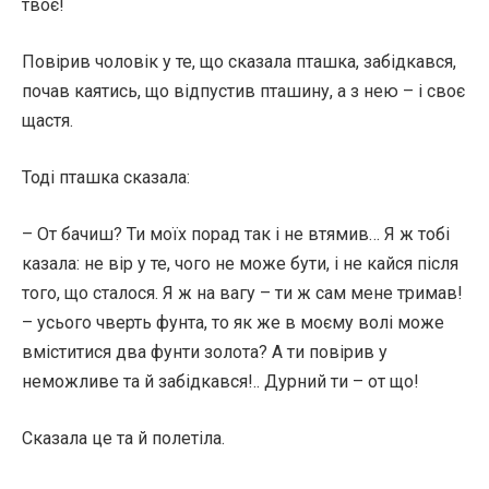
твоє!
Повірив чоловік у те, що сказала пташка, забідкався,
почав каятись, що відпустив пташину, а з нею – і своє
щастя.
Тоді пташка сказала:
– От бачиш? Ти моїх порад так і не втямив… Я ж тобі
казала: не вір у те, чого не може бути, і не кайся після
того, що сталося. Я ж на вагу – ти ж сам мене тримав!
– усього чверть фунта, то як же в моєму волі може
вміститися два фунти золота? А ти повірив у
неможливе та й забідкався!.. Дурний ти – от що!
Сказала це та й полетіла.