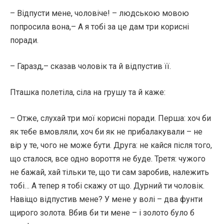
– Відпусти мене, чоловіче! – людською мовою
попросила вона,– А я тобі за це дам три корисні
поради.
– Гаразд,– сказав чоловік та й відпустив її.
Пташка полетіла, сіла на грушу та й каже:
– Отже, слухай три мої корисні поради. Перша: хоч би
як тебе вмовляли, хоч би як не прибалакували – не
вір у те, чого не може бути. Друга: не кайся після того,
що сталося, все одно вороття не буде. Третя: чужого
не бажай, хай тільки те, що ти сам заробив, належить
тобі… А тепер я тобі скажу от що. Дурний ти чоловік.
Навіщо відпустив мене? У мене у волі – два фунти
щирого золота. Вбив би ти мене – і золото було б