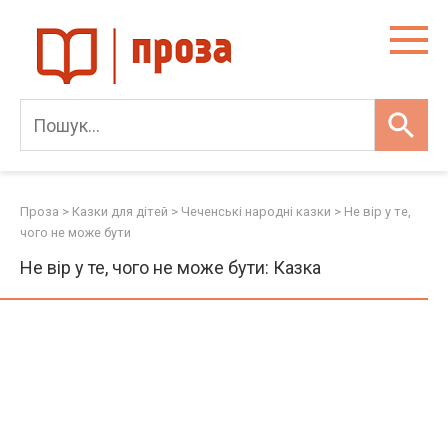
Skip
to
content
Проза
>
Казки для дітей
>
Чеченські народні казки
>
Не вір у те,
чого не може бути
Не вір у те, чого не може бути: Казка