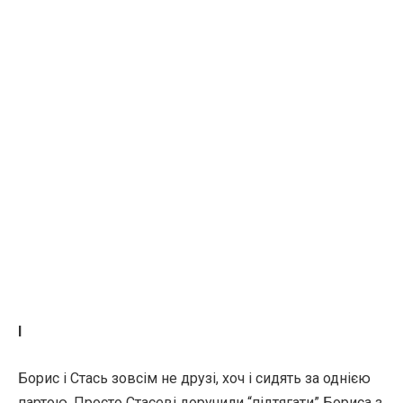
І
Борис і Стась зовсім не друзі, хоч і сидять за однією
партою. Просто Стасеві доручили “підтягати” Бориса з