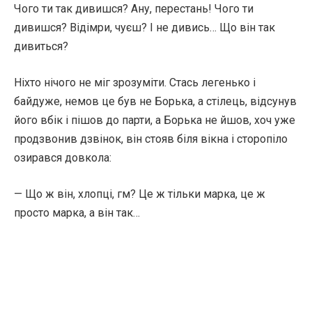
Чого ти так дивишся? Ану, перестань! Чого ти
дивишся? Відімри, чуєш? І не дивись… Що він так
дивиться?
Ніхто нічого не міг зрозуміти. Стась легенько і
байдуже, немов це був не Борька, а стілець, відсунув
його вбік і пішов до парти, а Борька не йшов, хоч уже
продзвонив дзвінок, він стояв біля вікна і сторопіло
озирався довкола:
— Що ж він, хлопці, гм? Це ж тільки марка, це ж
просто марка, а він так…