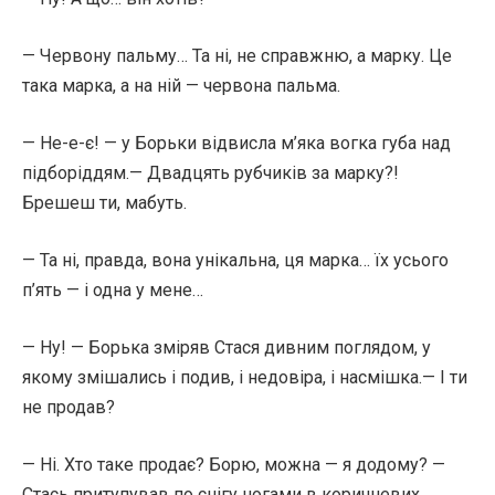
— Червону пальму… Та ні, не справжню, а марку. Це
така марка, а на ній — червона пальма.
— Не-е-є! — у Борьки відвисла м’яка вогка губа над
підборіддям.— Двадцять рубчиків за марку?!
Брешеш ти, мабуть.
— Та ні, правда, вона унікальна, ця марка… їх усього
п’ять — і одна у мене…
— Ну! — Борька зміряв Стася дивним поглядом, у
якому змішались і подив, і недовіра, і насмішка.— І ти
не продав?
— Ні. Хто таке продає? Борю, можна — я додому? —
Стась притупував по снігу ногами в коричневих