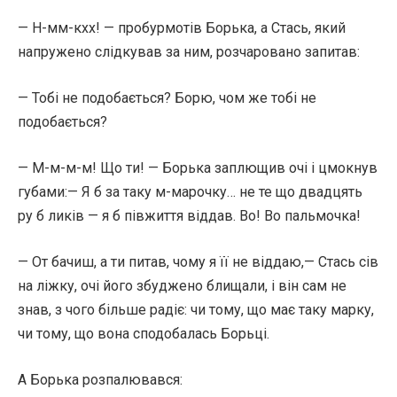
— Н-мм-кхх! — пробурмотів Борька, а Стась, який
напружено слідкував за ним, розчаровано запитав:
— Тобі не подобається? Борю, чом же тобі не
подобається?
— М-м-м-м! Що ти! — Борька заплющив очі і цмокнув
губами:— Я б за таку м-марочку… не те що двадцять
ру б ликів — я б півжиття віддав. Во! Во пальмочка!
— От бачиш, а ти питав, чому я її не віддаю,— Стась сів
на ліжку, очі його збуджено блищали, і він сам не
знав, з чого більше радіє: чи тому, що має таку марку,
чи тому, що вона сподобалась Борьці.
А Борька розпалювався: