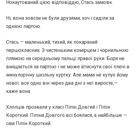
Нокаутований цією відповіддю, Стась замовк.
Ні, вони зовсім не були друзями, хоч і сиділи за
однією партою.
Стась — маленький, тихий, як покараний
першокласник. З чистеньким комірцем і чорнильною
плямою на середньому пальці правої руки. Боря не
вміщається за партою і не може втиснути свої плечі в
минулорічну шкільну куртку. Але мама не купує йому
нової: все одно він через два дні з неї виросте,—
каже вона.
Хлопців прозвали у класі Піпін Довгий і Піпін
Короткий. Піпіна Довгого всі боялися, а найбільше —
сам Піпін Короткий.