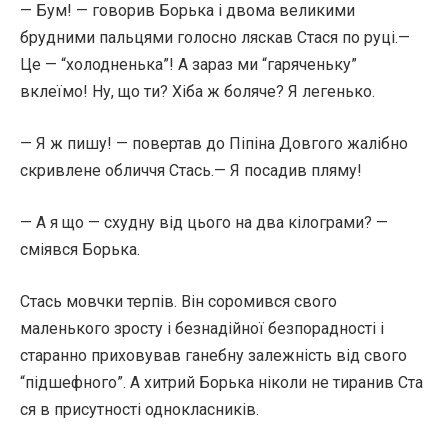
— Бум! — говорив Борька і двома великими
брудними пальцями голосно ляскав Стася по руці.—
Це — “холодненька”! А зараз ми “гаряченьку”
вклеїмо! Ну, що ти? Хіба ж боляче? Я легенько.
— Я ж пишу! — повертав до Піпіна Довгого жалібно
скривлене обличчя Стась.— Я посадив пляму!
— А я що — схудну від цього на два кілограми? —
сміявся Борька.
Стась мовчки терпів. Він соромився свого
маленького зросту і безнадійної безпорадності і
старанно приховував ганебну залежність від свого
“підшефного”. А хитрий Борька ніколи не тиранив Ста
ся в присутності однокласників.