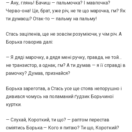
— Ану, глянь! Бачиш — пальмочка? І мавпочка?
Черво-она! Це, брат, уже річ, не те що марочка, гм? Як
ти думаєш? Отак-то — пальму на пальму!
Стась заціпенів, ще не зовсім розуміючи, у чім річ. А
Борька говорив далі:
— Я дяді марочку, а дядя мені ручку, правда, не той…
не транзистор, а однак, гм? А ти думав — я її справді в
рамочку? Думав, признайся?
Борька зареготав, а Стась усе ще стояв непорушно і
дивився чомусь на поламаний ґудзик Борьчиної
куртки.
— Слухай, Короткий, ти що? — раптом перестав
сміятись Борька.— Кого я питаю? Ти що, Короткий?