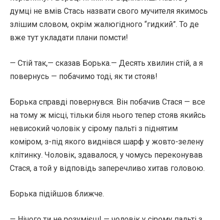
думці не вмів Стась назвати свого мучителя якимось
злішим словом, окрім жалюгідного “гидкий”. То де
вже тут укладати плани помсти!
— Стій так,— сказав Борька.— Десять хвилин стій, а я
повернусь — побачимо тоді, як ти стояв!
Борька справді повернувся. Він побачив Стася — все
на тому ж місці, тільки біля нього тепер стояв якийсь
невисокий чоловік у сірому пальті з піднятим
коміром, з-під якого виднівся шарф у жовто-зелену
клітинку. Чоловік, здавалося, у чомусь переконував
Стася, а той у відповідь заперечливо хитав головою.
Борька підійшов ближче.
— Нічого ти не розумієш! — чоловік у сірому пальті з