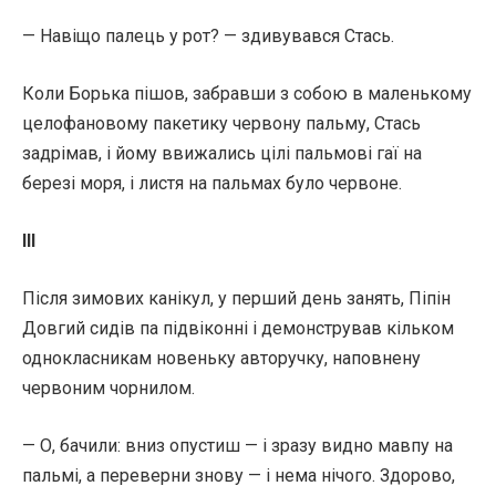
— Навіщо палець у рот? — здивувався Стась.
Коли Борька пішов, забравши з собою в маленькому
целофановому пакетику червону пальму, Стась
задрімав, і йому ввижались цілі пальмові гаї на
березі моря, і листя на пальмах було червоне.
III
Після зимових канікул, у перший день занять, Піпін
Довгий сидів па підвіконні і демонстрував кільком
однокласникам новеньку авторучку, наповнену
червоним чорнилом.
— О, бачили: вниз опустиш — і зразу видно мавпу на
пальмі, а переверни знову — і нема нічого. Здорово,