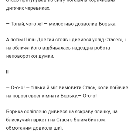
дитячих черевиках.
— Топай, чого ж! — милостиво дозволив Борька.
А потім Піпін Довгий стояв і дивився услід Стасеві, і
на обличчі його відбивалась надсадна робота
неповороткої думки.
II
— О-о-о! — тільки й міг вимовити Стась, коли побачив
на порозі своєї кімнати Борьку.— О-о-о!
Борька осліплено дивився на яскраву ялинку, на
блискучий паркет і на Стася з білим бинтом,
обмотаним довкола шиї.