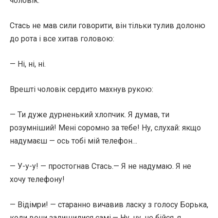
чоловік.
Стась не мав сили говорити, він тільки тулив долоню
до рота і все хитав головою:
— Ні, ні, ні.
Врешті чоловік сердито махнув рукою:
— Ти дуже дурненький хлопчик. Я думав, ти
розумніший! Мені соромно за тебе! Ну, слухай: якщо
надумаєш — ось тобі мій телефон…
— У-у-у! — простогнав Стась.— Я не надумаю. Я не
хочу телефону!
— Відімри! — старанно вичавив ласку з голосу Борька,
коли вони залишилися самі.— Ну, ну, не бійся, я