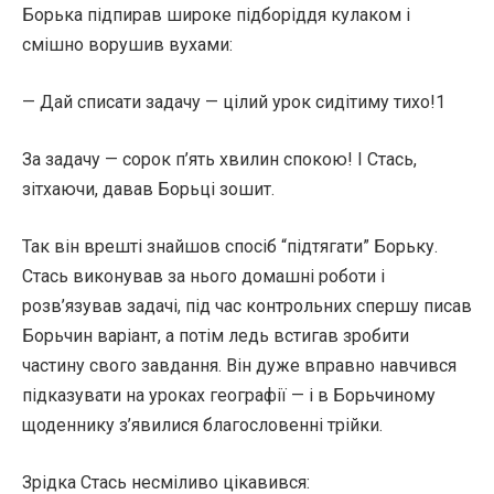
Борька підпирав широке підборіддя кулаком і
смішно ворушив вухами:
— Дай списати задачу — цілий урок сидітиму тихо!1
За задачу — сорок п’ять хвилин спокою! І Стась,
зітхаючи, давав Борьці зошит.
Так він врешті знайшов спосіб “підтягати” Борьку.
Стась виконував за нього домашні роботи і
розв’язував задачі, під час контрольних спершу писав
Борьчин варіант, а потім ледь встигав зробити
частину свого завдання. Він дуже вправно навчився
підказувати на уроках географії — і в Борьчиному
щоденнику з’явилися благословенні трійки.
Зрідка Стась несміливо цікавився: