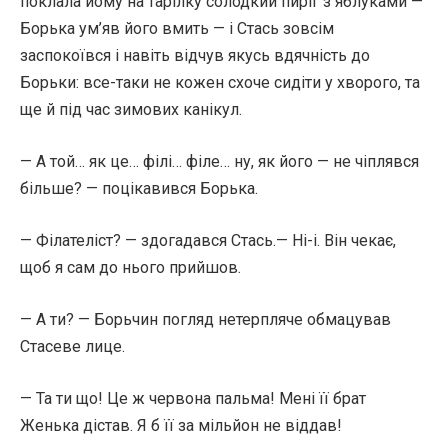
поклала йому на тарілку солодкий пиріг з яблуками —
Борька ум’яв його вмить — і Стась зовсім
заспокоївся і навіть відчув якусь вдячність до
Борьки: все-таки не кожен схоче сидіти у хворого, та
ще й під час зимових канікул.
— А той… як це… філі… філе… ну, як його — не чіплявся
більше? — поцікавився Борька.
— Філателіст? — здогадався Стась.— Ні-і. Він чекає,
щоб я сам до нього прийшов.
— А ти? — Борьчин погляд нетерпляче обмацував
Стасеве лице.
— Та ти що! Це ж червона пальма! Мені її брат
Женька дістав. Я б її за мільйон не віддав!