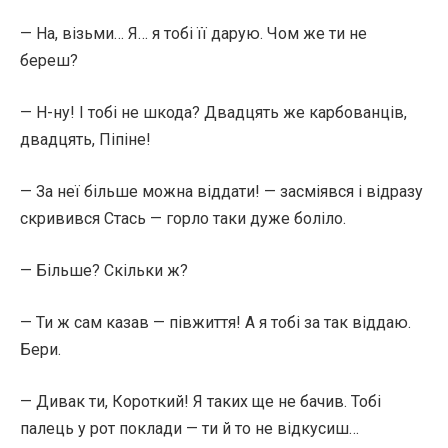
— На, візьми… Я… я тобі її дарую. Чом же ти не
береш?
— Н-ну! І тобі не шкода? Двадцять же карбованців,
двадцять, Піпіне!
— За неї більше можна віддати! — засміявся і відразу
скривився Стась — горло таки дуже боліло.
— Більше? Скільки ж?
— Ти ж сам казав — півжиття! А я тобі за так віддаю.
Бери.
— Дивак ти, Короткий! Я таких ще не бачив. Тобі
палець у рот поклади — ти й то не відкусиш…