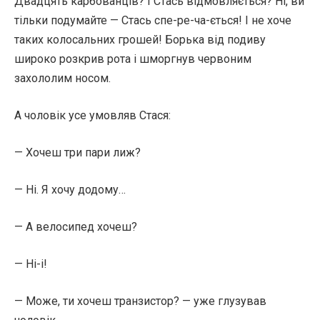
Двадцять карбованців? І Стась відмовляється? Ні, ви
тільки подумайте — Стась спе-ре-ча-ється! І не хоче
таких колосальних грошей! Борька від подиву
широко розкрив рота і шморгнув червоним
захололим носом.
А чоловік усе умовляв Стася:
— Хочеш три пари лиж?
— Ні. Я хочу додому…
— А велосипед хочеш?
— Ні-і!
— Може, ти хочеш транзистор? — уже глузував