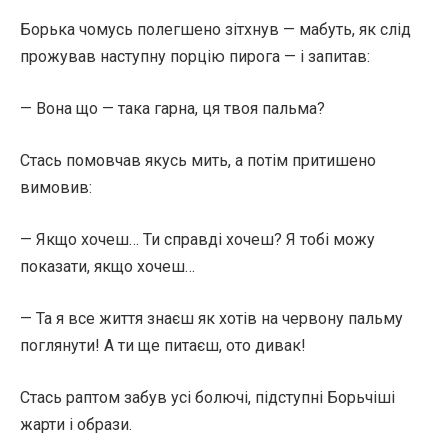
Борька чомусь полегшено зітхнув — мабуть, як слід
прожував наступну порцію пирога — і запитав:
— Вона що — така гарна, ця твоя пальма?
Стась помовчав якусь мить, а потім притишено
вимовив:
— Якщо хочеш… Ти справді хочеш? Я тобі можу
показати, якщо хочеш…
— Та я все життя знаєш як хотів на червону пальму
поглянути! А ти ще питаєш, ото дивак!
Стась раптом забув усі болючі, підступні Борьчіші
жарти і образи.