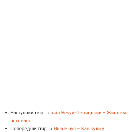
Наступний твір →
Іван Нечуй-Левицький – Живцем
поховані
Попередній твір →
Ніна Бічуя – Канікули у