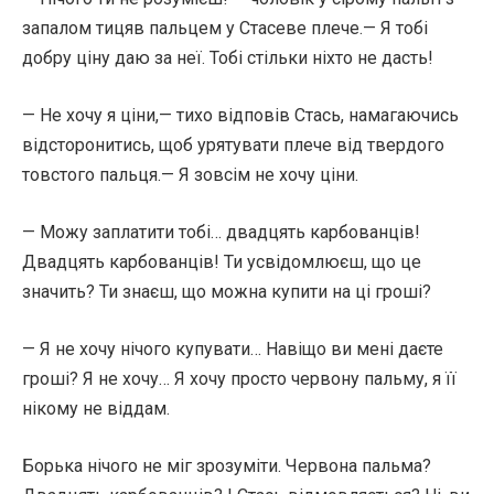
запалом тицяв пальцем у Стасеве плече.— Я тобі
добру ціну даю за неї. Тобі стільки ніхто не дасть!
— Не хочу я ціни,— тихо відповів Стась, намагаючись
відсторонитись, щоб урятувати плече від твердого
товстого пальця.— Я зовсім не хочу ціни.
— Можу заплатити тобі… двадцять карбованців!
Двадцять карбованців! Ти усвідомлюєш, що це
значить? Ти знаєш, що можна купити на ці гроші?
— Я не хочу нічого купувати… Навіщо ви мені даєте
гроші? Я не хочу… Я хочу просто червону пальму, я її
нікому не віддам.
Борька нічого не міг зрозуміти. Червона пальма?