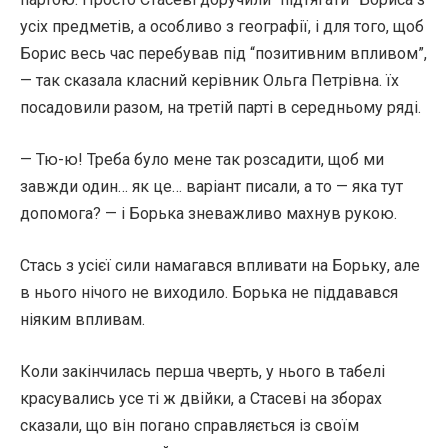
усіх предметів, а особливо з географії, і для того, щоб
Борис весь час перебував під “позитивним впливом”,
— так сказала класний керівник Ольга Петрівна. їх
посадовили разом, на третій парті в середньому ряді.
— Тю-ю! Треба було мене так розсадити, щоб ми
завжди один… як це… варіант писали, а то — яка тут
допомога? — і Борька зневажливо махнув рукою.
Стась з усієї сили намагався впливати на Борьку, але
в нього нічого не виходило. Борька не піддавався
ніяким впливам.
Коли закінчилась перша чверть, у нього в табелі
красувались усе ті ж двійки, а Стасеві на зборах
сказали, що він погано справляється із своїм