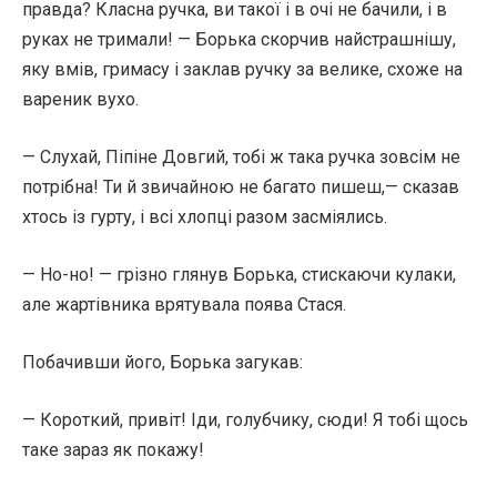
правда? Класна ручка, ви такої і в очі не бачили, і в
руках не тримали! — Борька скорчив найстрашнішу,
яку вмів, гримасу і заклав ручку за велике, схоже на
вареник вухо.
— Слухай, Піпіне Довгий, тобі ж така ручка зовсім не
потрібна! Ти й звичайною не багато пишеш,— сказав
хтось із гурту, і всі хлопці разом засміялись.
— Но-но! — грізно глянув Борька, стискаючи кулаки,
але жартівника врятувала поява Стася.
Побачивши його, Борька загукав:
— Короткий, привіт! Іди, голубчику, сюди! Я тобі щось
таке зараз як покажу!