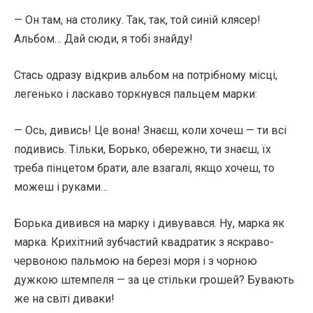
— Он там, на столику. Так, так, той синій клясер!
Альбом… Дай сюди, я тобі знайду!
Стась одразу відкрив альбом на потрібному місці,
легенько і ласкаво торкнувся пальцем марки:
— Ось, дивись! Це вона! Знаєш, коли хочеш — ти всі
подивись. Тільки, Борько, обережно, ти знаєш, їх
треба пінцетом брати, але взагалі, якщо хочеш, то
можеш і руками…
Борька дивився на марку і дивувався. Ну, марка як
марка. Крихітний зубчастий квадратик з яскраво-
червоною пальмою на березі моря і з чорною
дужкою штемпеля — за це стільки грошей? Бувають
же на світі диваки!