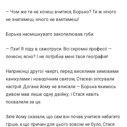
— Чом же ти не хочеш вчитися, Борько? Ти ж нічого
не знатимеш, нічого не вмітимеш!
Борька насмішкувато закопилював губи:
— Пхи! Я піду в сажотруси. Всі скромні професії —
почесні, ясно? І не потрібна мені твоя географія!
Наприкінці другої чверті, перед веселими зимовими
канікулами і новорічним святом, Стасеві зіпсували
настрій. Догани йому не вписали — Борька якимось
дивом мав лише одну двійку, і Стася навіть
похвалили за це.
Зате йому сказали, що сам він почав учитися набагато
гірше, а що причин для цього зовсім не було, Стася