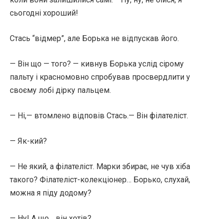
сьогодні хороший!
Стась “відмер”, але Борька не відпускав його.
— Він що — того? — кивнув Борька услід сірому
пальту і красномовно спробував просвердлити у
своєму лобі дірку пальцем.
— Ні,— втомлено відповів Стась.— Він філателіст.
— Як-кий?
— Не який, а філателіст. Марки збирає, не чув хіба
такого? Філателіст-колекціонер… Борько, слухай,
можна я піду додому?
— Ну! А що… він хотів?