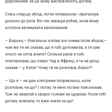
дорученням: за це йому висловлюють догану.
Стась спершу зблід, потім почервонів і притиснув
долоню до рота. Він так завжди робив, коли йому
хотілося затамувати хвилювання.
— Борько,— благально кліпав він очима після зборів,—
чом же ти не сказав, що я тобі допомагав, а ти сам
нічого не хотів вчити? Скільки разів я тобі
повторював, що озеро Чад в Африці, а ти на уроці
сказав — у Китаї! Чому ти не розповів, Борю?!
— Що я — на два кілограми поправлюсь, коли
розповім, чи що? І потім, ти мені погано пояснював.
Тож не звертай з хворої голови на здорову. Коли тобі
догану вписали, то вже знали за що!