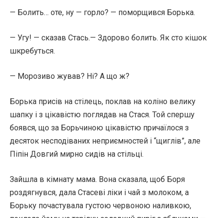
— Болить… оте, ну — горло? — поморщився Борька.
— Угу! — сказав Стась.— Здорово болить. Як сто кішок
шкребуться.
— Морозиво жував? Ні? А що ж?
Борька присів на стілець, поклав на коліно велику
шапку і з цікавістю поглядав на Стася. Той спершу
боявся, що за Борьчиною цікавістю причаїлося з
десяток несподіваних неприємностей і “щиглів”, але
Піпін Довгий мирно сидів на стільці.
Зайшла в кімнату мама. Вона сказала, щоб Боря
роздягнувся, дала Стасеві ліки і чай з молоком, а
Борьку почастувала густою червоною наливкою,