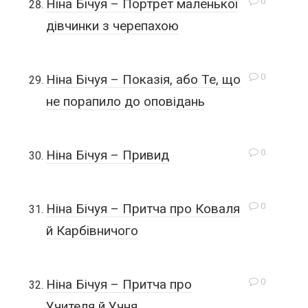
0
Ніна Бічуя – Портрет маленької
дівчинки з черепахою
0
Ніна Бічуя – Показія, або Те, що
не порапило до оповідань
0
Ніна Бічуя – Привид
0
Ніна Бічуя – Притча про Коваля
й Карбівничого
0
Ніна Бічуя – Притча про
Учителя й Учня