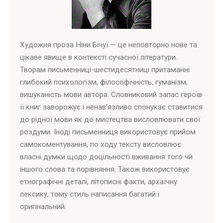
Художня проза Ніни Бічуї — це неповторно нове та
цікаве явище в контексті сучасної літератури.
Творам письменниці-шестидесятниці притаманні
глибокий психологізм, філософічність, гуманізм,
вишуканість мови автора. Словниковий запас героїв
її книг заворожує і ненав’язливо спонукає ставитися
до рідної мови як до мистецтва висловлювати свої
роздуми. Іноді письменниця використовує прийом
самокоментування, по ходу тексту висловлює
власні думки щодо доцільності вживання того чи
іншого слова та порівняння. Також використовує
етнографічні деталі, літописні факти, архаїчну
лексику, тому стиль написання багатий і
оригінальний.