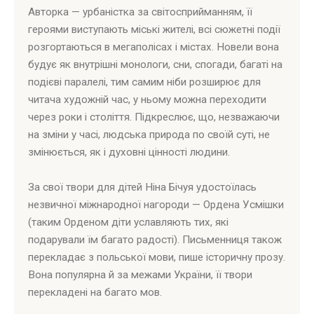
Авторка — урбаністка за світосприйманням, її
героями виступають міські жителі, всі сюжетні події
розгортаються в мегаполісах і містах. Новели вона
будує як внутрішні монологи, сни, спогади, багаті на
подієві паралелі, тим самим ніби розширює для
читача художній час, у ньому можна переходити
через роки і століття. Підкреслює, що, незважаючи
на зміни у часі, людська природа по своїй суті, не
змінюється, як і духовні цінності людини.
За свої твори для дітей Ніна Бічуя удостоїлась
незвичної міжнародної нагороди — Ордена Усмішки
(таким Орденом діти уславляють тих, які
подарували їм багато радості). Письменниця також
перекладає з польської мови, пише історичну прозу.
Вона популярна й за межами України, її твори
перекладені на багато мов.