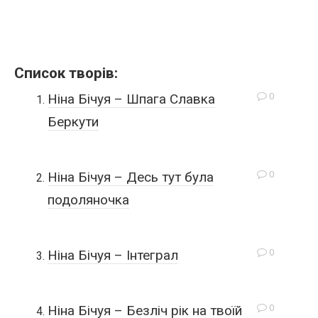
Список творів:
0
Ніна Бічуя – Шпага Славка
Беркути
0
Ніна Бічуя – Десь тут була
подоляночка
0
Ніна Бічуя – Інтеграл
0
Ніна Бічуя – Безліч рік на твоїй