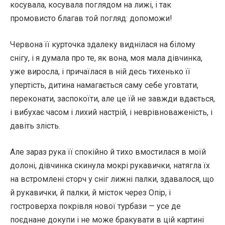
косувала, косувала поглядом на лижі, і так
промовисто благав той погляд: допоможи!
Червона її курточка здалеку виднілася на білому
снігу, і я думала про те, як вона, моя мала дівчинка,
уже виросла, і причаїлася в ній десь тихенько її
упертість, дитина намагається саму себе уговтати,
переконати, заспокоїти, але це їй не завжди вдається,
і вибухає часом і лихий настрій, і неврівноваженість, і
давіть злість.
Але зараз рука її спокійно й тихо вмостилася в моїй
долоні, дівчинка скинула мокрі рукавички, натягла їх
на встромлені сторч у сніг лижні палки, здавалося, що
й рукавички, й палки, й місток через Опір, і
гостроверха покрівля нової турбази — усе де
поєднане докупи і не може бракувати в цій картині