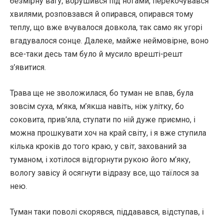
безмірну вагу, ворушився під ногами, перекочувався
хвилями, розповзався й опирався, опирався тому
теплу, що вже вчувалося довкола, так само як угорі
вгадувалося сонце. Далеке, майже неймовірне, воно
все-таки десь там було й мусило врешті-решт
з’явитися.
Трава ще не зволожилася, бо туман не впав, була
зовсім суха, м’яка, м’якша навіть, ніж улітку, бо
соковита, прив’яла, ступати по ній дуже приємно, і
можна прошкувати хоч на край світу, і я вже ступила
кілька кроків до того краю, у світ, захований за
туманом, і хотілося відгорнути рукою його м’яку,
вологу завісу й осягнути відразу все, що таїлося за
нею.
Туман таки поволі скорявся, піддавався, відступав, і