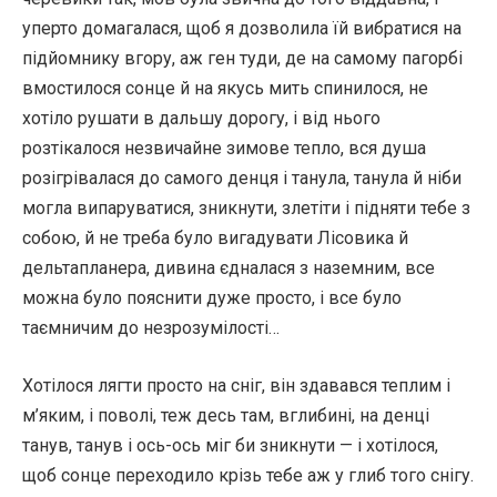
уперто домагалася, щоб я дозволила їй вибратися на
підйомнику вгору, аж ген туди, де на самому пагорбі
вмостилося сонце й на якусь мить спинилося, не
хотіло рушати в дальшу дорогу, і від нього
розтікалося незвичайне зимове тепло, вся душа
розігрівалася до самого денця і танула, танула й ніби
могла випаруватися, зникнути, злетіти і підняти тебе з
собою, й не треба було вигадувати Лісовика й
дельтапланера, дивина єдналася з наземним, все
можна було пояснити дуже просто, і все було
таємничим до незрозумілості…
Хотілося лягти просто на сніг, він здавався теплим і
м’яким, і поволі, теж десь там, вглибині, на денці
танув, танув і ось-ось міг би зникнути — і хотілося,
щоб сонце переходило крізь тебе аж у глиб того снігу.