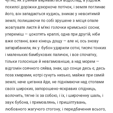
чутно, як з ринви виривається водоспад, а уздовж
похилої доріжки дзюркоче потічок, і земля поглинає
його, він западається кудись, зникає у невситимій
землі, полишаючи по собі зрушене з місця опале
жовтувате листя й м’які голочки кримської сосни;
упереміш — цокотять краплі, одна при другій, ніби
вже останні, вже кінець дощу — але ні, ось знову
затарабанили, як у. бубон ударили сотні, тисячі тонких
і маленьких бамбукових паличок, і все спочатку,
тільки голосніше й невгамовніше, а над морем —
відгомін соячного сяйва, знак, що сонце десь є, десь
поза хмарами, котрі сунуть низько, майже при самій
землі, наче циганка йде, не піднімаючи над стопами
своїх широких, запорошено-яскравих спідниць,
волочить, тягне їх за собою, і їх, і широченну шаль, і
звук бубона, і примовлянь, і пришіптувань,
любовного жагучого стогону, і передбачення всього,