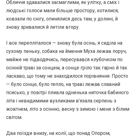
Обличчя здавалися засмаглими, як улітку, а сміх і
людські голоси мали більше простору, котилися,
ковзали по снігу, опинялися десь там, у долині, й
знову зривалися й летіли вгору.
І все перепліталося — знову була осінь, я сиділа на
сухому пеньку, собака на ймення Муха лежав поруч,
майже не підводячись, пересувався клубочком по
осінній траві за сонцем, а сонце гріло так гарно й так
ласкаво, що тому не знаходилося порівняння. Просто
— було сонце, було тепло, на траві лежав славний
псисько, у повітрі пливла одненька ниточка бабиного
літа і невидимими вузликами в’язала серпень з
жовтнем, літо з осінню, весну з зимою і мене з білим
світом.
Два поїзди внизу, на колії, що понад Опором,