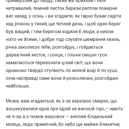
примерзлий до льоду, такий же крихкий і ніби
нетривалий, темний листок берези раптом поверне
вас назад, у осінь, і ви згадаєте, як гарно буває сидіти
над річкою у тихий, ще теплий день, і щоб один берег
був вищий, і тим берегом ходили б люди, а низом
ніхто не йтиме, і добре тоді слухати шемрання хвиль,
річка заколисує тебе, розгойдує, і гойдається
дерев’яний місток, і сонце, і тільки смішні гуси
намагаються переконати цілий світ, що вони
однаково твердо ступають по мілкій воді й по суші,
хоча насправді саме вони й розколисані, розгойдані
найбільше…
Може, вам згадається, як з-за верхівок смерек, що
вишикувалися одна при одній на високій горі,— навіть
не з-за, а з-поміж верхівок — виплив бліденький
місяць, ледь примітний, бо небо ще майже блакитне,