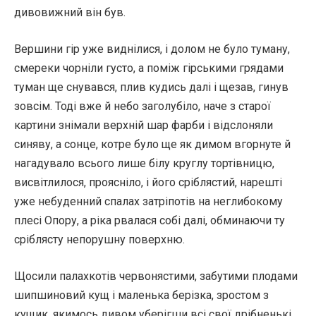
дивовижний він був.
Вершини гір уже виднілися, і долом не було туману,
смереки чорніли густо, а поміж гірськими грядами
туман ще снувався, плив кудись далі і щезав, гинув
зовсім. Тоді вже й небо заголубіло, наче з старої
картини знімали верхній шар фарби і відслоняли
синяву, а сонце, котре було ще як димом вгорнуте й
нагадувало всього лише білу круглу тортівницю,
висвітлилося, проясніло, і його сріблястий, нарешті
уже небуденний спалах затріпотів на неглибокому
плесі Опору, а ріка рвалася собі далі, обминаючи ту
сріблясту непорушну поверхню.
Щосили палахкотів червонястими, забутими плодами
шипшиновий кущ і маленька берізка, зростом з
кущик, якимось дивом уберігши всі свої дрібненькі