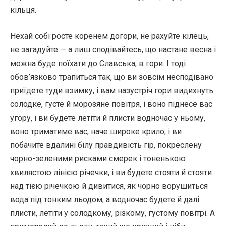
кільця.
Нехай собі росте коренем догори, не рахуйте кілець,
не загадуйте — а лиш сподівайтесь, що настане весна і
можна буде поїхати до Славська, в гори. І тоді
обов’язково трапиться так, що ви зовсім несподівано
приїдете туди взимку, і вам назустріч гори видихнуть
солодке, густе й морозяне повітря, і воно піднесе вас
угору, і ви будете летіти й плисти водночас у ньому,
воно триматиме вас, наче широке крило, і ви
побачите вдалині білу правдивість гір, покреслену
чорно-зеленими рисками смерек і тоненькою
хвилястою лінією річечки, і ви будете стояти й стояти
над тією річечкою й дивитися, як чорно ворушиться
вода під тонким льодом, а водночас будете й далі
плисти, летіти у солодкому, різкому, густому повітрі. А