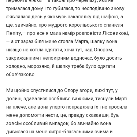
перебита ніжка — а також про черепаху, яка не
трималася дому і то губилася, то несподівано знову
з’являлася десь у якомусь закапелку під шафою, а
ще, звичайно, про мудрого королівського спанієля
Пепіту,— про все я мала намір розповісти Лісовикові,
— а от зараз біля мене стояла Марта, шапку вона
нізащо не хотіла одягати, хоча тут, над Опором,
закрижанілим і непокірним водночас, було досить
холодно, морозяно, й шапку треба було одягати
обов’язково.
Ми щойно спустилися до Опору згори, лижі тут, у
долині, здавалися особливо важкими, тиснули Марті
на плече, але вона уперто поправляла їх і не просила
мене допомогти нести, це, правду сказавши, був
зовсім особливий випадок, бо звичайно вона
дивилася на мене хитро-благальними очима й