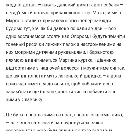
жодної деталі,— навіть далекий дим і гавкіт собаки —
невід’ємні й довічні приналежності гір. Може, й ми з
Мартою стали їх приналежністю і тепер завжди
будемо тут, хоч як би далеко поїхали звідси — все
одно зостанемося стояти над Опором, і будуть темніти
тоненькі рисочки лижних палок з настромленими на
них мокрими дитячими рукавицями, і барвистою
плямою виднітиметься Мартина куртка, і дівчинка
відгортатиме з-над очей волосся, і мружитиме очі так,
що аж вії тріпотітимуть легенько й швидко,— а вона
приглядатиметься до всього, щоб побачити все і
запам’ятати ще більше, аніж встигла побачити тієї
зими у Славську.
Це була її перша зима в горах, і перші слаломні лижі,
— але вона натягала й зашнуровувала важкі
черевики так, мов була звична до того віддавна, і