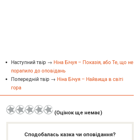
Наступний твір →
Ніна Бічуя – Показія, або Те, що не
порапило до оповідань
Попередній твір →
Ніна Бічуя – Найвища в світі
гора
(Оцінок ще немає)
Сподобалась казка чи оповідання?