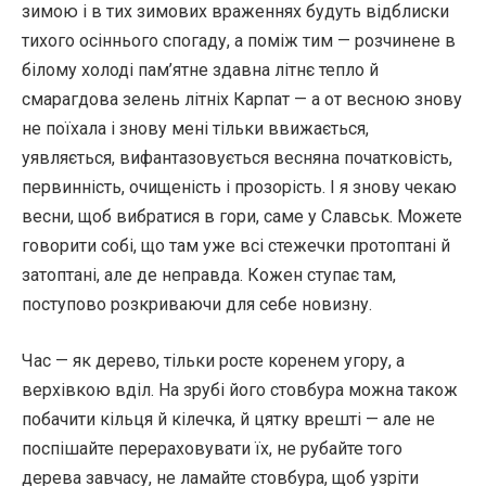
зимою і в тих зимових враженнях будуть відблиски
тихого осіннього спогаду, а поміж тим — розчинене в
білому холоді пам’ятне здавна літнє тепло й
смарагдова зелень літніх Карпат — а от весною знову
не поїхала і знову мені тільки ввижається,
уявляється, вифантазовується весняна початковість,
первинність, очищеність і прозорість. І я знову чекаю
весни, щоб вибратися в гори, саме у Славськ. Можете
говорити собі, що там уже всі стежечки протоптані й
затоптані, але де неправда. Кожен ступає там,
поступово розкриваючи для себе новизну.
Час — як дерево, тільки росте коренем угору, а
верхівкою вділ. На зрубі його стовбура можна також
побачити кільця й кілечка, й цятку врешті — але не
поспішайте перераховувати їх, не рубайте того
дерева завчасу, не ламайте стовбура, щоб узріти