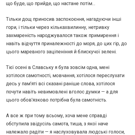
що буде, що прийде, що настане потім…
Тільки дощ приносив заспокоєння, нагадуючи інші
гори, і тільки через кількахвилинну, нетривку
захмареність народжувалося також примирення і
навіть відчуття приналежності до моря, до цих гір, до
цього маревного заціпеніння й блискучої зелені.
Тієї осені в Славську я була зовсім одна, мені
хотілося самотності, мовчання, хотілося переслухати
десь у пам’яті всі сказані раніше слова, хотілося
почути навіть невимовлені вголос думки — а для
цього обов’язково потрібна була самотність.
А все ж при тому всьому, хоча мене справді
обступила звідусіль самота, тиша, з якої наче
належало радіти — я наслуховувала людські голоси,