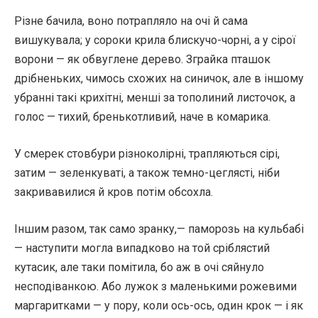
Різне бачила, воно потрапляло на очі й сама
вишукувала; у сороки крила блискучо-чорні, а у сірої
ворони — як обвуглене дерево. Зграйка пташок
дрібненьких, чимось схожих на синичок, але в іншому
убранні такі крихітні, менші за тополиний листочок, а
голос — тихий, бренькотливий, наче в комарика.
У смерек стовбури різноколірні, трапляються сірі,
затим — зеленкуваті, а також темно-цеглясті, ніби
закривавилися й кров потім обсохла.
Іншим разом, так само зранку,— паморозь на кульбабі
— наступити могла випадково на той сріблястий
кутасик, але таки помітила, бо аж в очі сяйнуло
несподіванкою. Або лужок з маленькими рожевими
маргаритками — у пору, коли ось-ось, один крок — і як