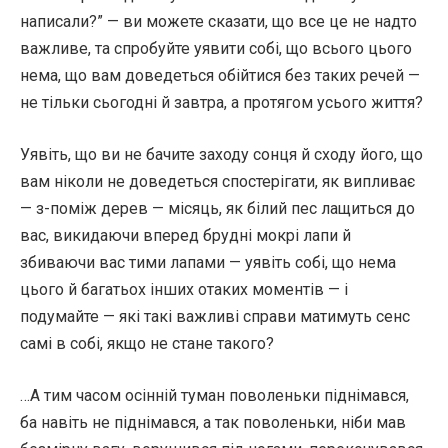
написали?” — ви можете сказати, що все це не надто
важливе, та спробуйте уявити собі, що всього цього
нема, що вам доведеться обійтися без таких речей —
не тільки сьогодні й завтра, а протягом усього життя?
Уявіть, що ви не бачите заходу сонця й сходу його, що
вам ніколи не доведеться спостерігати, як випливає
— з-поміж дерев — місяць, як білий пес лащиться до
вас, викидаючи вперед брудні мокрі лапи й
збиваючи вас тими лапами — уявіть собі, що нема
цього й багатьох інших отаких моментів — і
подумайте — які такі важливі справи матимуть сенс
самі в собі, якщо не стане такого?
…А тим часом осінній туман поволеньки піднімався,
ба навіть не піднімався, а так поволеньки, ніби мав