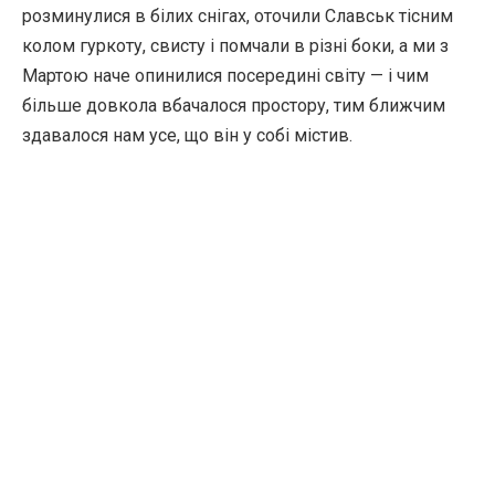
розминулися в білих снігах, оточили Славськ тісним
колом гуркоту, свисту і помчали в різні боки, а ми з
Мартою наче опинилися посередині світу — і чим
більше довкола вбачалося простору, тим ближчим
здавалося нам усе, що він у собі містив.