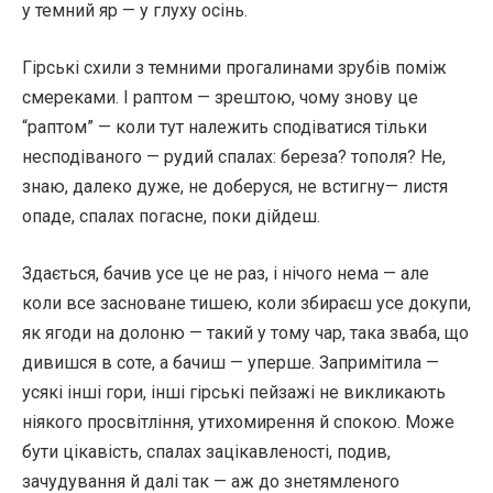
у темний яр — у глуху осінь.
Гірські схили з темними прогалинами зрубів поміж
смереками. І раптом — зрештою, чому знову це
“раптом” — коли тут належить сподіватися тільки
несподіваного — рудий спалах: береза? тополя? Не,
знаю, далеко дуже, не доберуся, не встигну— листя
опаде, спалах погасне, поки дійдеш.
Здається, бачив усе це не раз, і нічого нема — але
коли все засноване тишею, коли збираєш усе докупи,
як ягоди на долоню — такий у тому чар, така зваба, що
дивишся в соте, а бачиш — уперше. Запримітила —
усякі інші гори, інші гірські пейзажі не викликають
ніякого просвітління, утихомирення й спокою. Може
бути цікавість, спалах зацікавленості, подив,
зачудування й далі так — аж до знетямленого