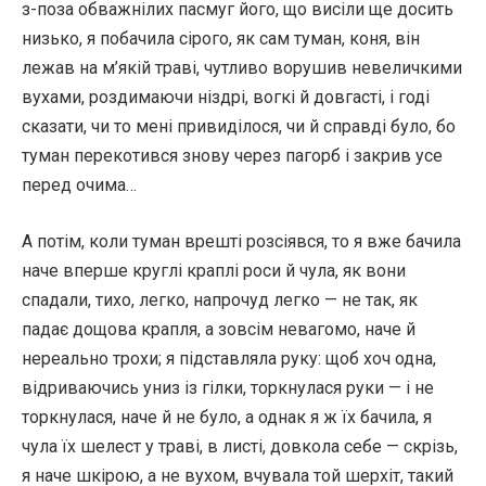
з-поза обважнілих пасмуг його, що висіли ще досить
низько, я побачила сірого, як сам туман, коня, він
лежав на м’якій траві, чутливо ворушив невеличкими
вухами, роздимаючи ніздрі, вогкі й довгасті, і годі
сказати, чи то мені привиділося, чи й справді було, бо
туман перекотився знову через пагорб і закрив усе
перед очима…
А потім, коли туман врешті розсіявся, то я вже бачила
наче вперше круглі краплі роси й чула, як вони
спадали, тихо, легко, напрочуд легко — не так, як
падає дощова крапля, а зовсім невагомо, наче й
нереально трохи; я підставляла руку: щоб хоч одна,
відриваючись униз із гілки, торкнулася руки — і не
торкнулася, наче й не було, а однак я ж їх бачила, я
чула їх шелест у траві, в листі, довкола себе — скрізь,
я наче шкірою, а не вухом, вчувала той шерхіт, такий