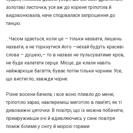
золотаві листочки, уся аж до кореня тріпотіла й
видзвонювала, наче сподівалася запрошення до
танцю.
…Часом здається, коли це — тільки назвати, лишень
назвати, а не торкнутися його —нехай будуть красиві
слова — душею,— то в назвах не пульсуватиме кров,
не буде калатати серце. Місце, де клали навіть
найжаркіше багаття, буває потім тільки чорним. Усе,
що вистигло, завжди чорне.
Різне восени бачила, і все воно пливло до мене,
тріпотіло зараз, навпереміш миготіло в пам’яті, як ті
дивовижні цяточки. В повітрі, що їх можна побачити,
примруживши очі й вдивляючись у синє повітря
поміж білими у снігу й морозі горами.