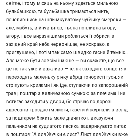
світле, і тому місяць на ньому здається мильною
бульбашкою, та бульбашка тримається мить,
почепившись на шпичакуватому чубчику смереки —
але, мабуть, війнув вітер, і вона попливла вгору,
вгору, і все виразнішими робляться її обриси, а
західний край неба червонішає, не яскраво, а
приглушено, і потім так само швидко гасне й темніє…
Але може бути зовсім інакше — ви скажете, що все
це не так уже й важливо — те, як заходить сонце і як
переходять маленьку річку вбрід гонористі гуси, як
стріпують крилами і як іде, ступаючи по запорошеній
траві, поштар з величезною сумкою за плечима і не
встигає заходити у двори, бо стрічає по дорозі
адресатів і роздає їм листи, газети й журнали, а вслід
за поштарем біжить мале дівчатко і, вказуючи
пальчиком на кудлатого песика, задерикувато питає
в поштаря: “А для Жучки є лист? Лист для Жучки вже