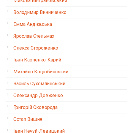
Микола Вінграновський
Володимир Винниченко
Емма Андієвська
Ярослав Стельмах
Олекса Стороженко
Іван Карпенко-Карий
Михайло Коцюбинський
Василь Сухомлинський
Олександр Довженко
Григорій Сковорода
Остап Вишня
Іван Нечуй-Левицький