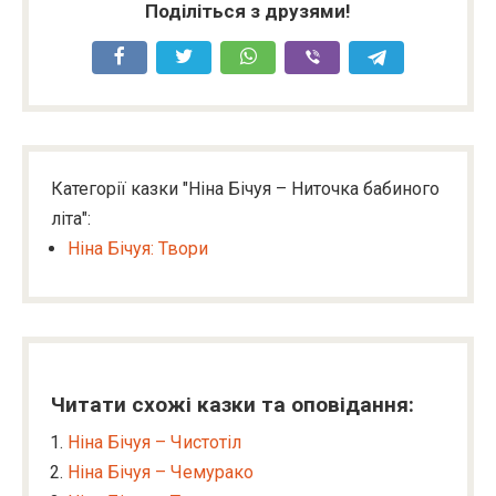
Поділіться з друзями!
Категорії казки "Ніна Бічуя – Ниточка бабиного
літа":
Ніна Бічуя: Твори
Читати схожі казки та оповідання:
Ніна Бічуя – Чистотіл
Ніна Бічуя – Чемурако