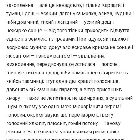
захоплення — але це ненадовго, і тільки Карпати, і
туман, і дощ — усякий: легенька мряка, злива, нудний і
ніби довічний, тихий і лагідний — усякий дощ і
нежарке сонце — від того тільки приходить відчуття
єдності з землею і з травами. Пригадую, як тішило і
водночас мучило, докучало яскраве кримське сонце і
як раптом — і знову раптом! — звільнення,
визволення, передихнула, очистилася — лопоче,
шепоче тихенько дощ, ніби намагаєтеся звіритися в
якійсь таємниці; і тут одна-дві крацлі голосніше
дзвонять об камінний парапет; а вітер приспішив
хмару — і вже не лопотіння, не шемрання, а суцільний
шум, в якому усе одно можна розрізнити окремі
голоски, окремі звуки, що перетворюються у
голосний хлюпіт, плюскіт, гомін потоку — і знову
стишилося, помінявся, уповільнився ритм, і вже