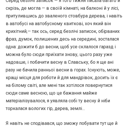
Серед безлічі записок — я того тижня писала багато й
скрізь, де могла — в своїй кімнаті, на балконі й у лісі,
притулившись до зваленого стовбура дерева, і навіть
в автобусі на автобусному квиткові, хоч який він
крихітний,— так ось, серед безлічі записок, обірваних
фраз, думок, полишених десь на середині, зосталася
одна: дожити б до весни, щоб усе склалося гаразд і
можна було сюди приїхати знову, цього разу уже
надовше, і побачити весну в Славську, бо я ще ані
разу не бачила ранньої весни в горах. Існують, може,
кращі місця для роботи й для мандрівок, досить їх є
на білому світі, але мені так хотілося повернутися
сюди саме весною, що це бажання майже
матеріалізувалося, я уявляла собі ту весну й ніби
торкалася вологих гір, дерев, землі…
Я навіть не сподівався, що зможу побувати тут ще й