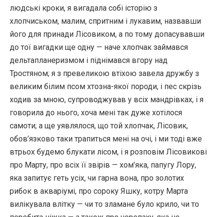
людські кроки, я вигадала собі історію з
хлопчиськом, малим, спритним і лукавим, назвавши
його для принади Лісовиком, а по тому допасувавши
до тої вигадки ще одну — наче хлопчак займався
дельтапланеризмом і піднімався вгору над
Тростяном; я з превеликою втіхою завела дружбу з
великим білим псом хтозна-якої породи, і пес скрізь
ходив за мною, супроводжував у всіх мандрівках, і я
говорила до нього, хоча мені так дуже хотілося
самоти; а ще уявлялося, що той хлопчак, Лісовик,
обов’язково таки трапиться мені на очі, і ми тоді вже
втрьох будемо блукати лісом, і я розповім Лісовикові
про Марту, про всіх її звірів — хом’яка, папугу Лору,
яка запитує геть усіх, чи гарна вона, про золотих
рибок в акваріумі, про сороку Яшку, котру Марта
вилікувала влітку — чи то зламане було крило, чи то